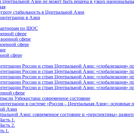
н Центральной Азии не может быть решена в узких национальны
ная
угрозу стабильность в Центральной Азии
 интеграции в Азии
-партнерам по ШОС
оенной сфере
 военной сфере
военной сфере
ане
нной сфере
еграции России и стран Центральной Азии: «глобализация» про
еграции России и стран Центральной Азии: «глобализация» про
еграции России и стран Центральной Азии: «глобализация» про
еграции России и стран Центральной Азии: «глобализация» про
еграции России и стран Центральной Азии: «глобализация» про
оенной сфере
трасли Узбекистана: современное состояние
интеграции в системе «Россия – Центральная Азия»: основные
ной Азии
тральной Азии: современное состояние и «перспективы» развит
асть 1.
асть 2.
ть 1.