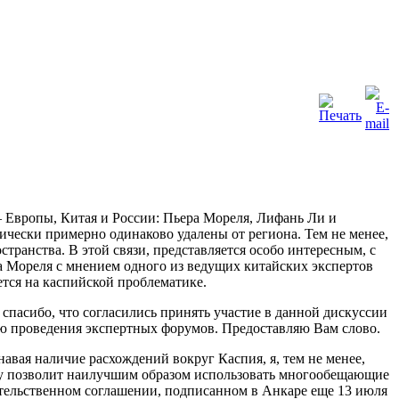
 Европы, Китая и России: Пьера Мореля, Лифань Ли и
чески примерно одинаково удалены от региона. Тем не менее,
ранства. В этой связи, представляется особо интересным, с
а Мореля с мнением одного из ведущих китайских экспертов
тся на каспийской проблематике.
спасибо, что согласились принять участие в данной дискуссии
ею проведения экспертных форумов. Предоставляю Вам слово.
навая наличие расхождений вокруг Каспия, я, тем не менее,
ону позволит наилучшим образом использовать многообещающие
вительственном соглашении, подписанном в Анкаре еще 13 июля