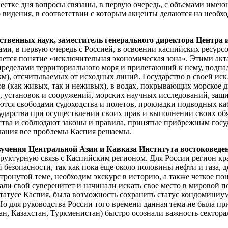
овестке дня вопросы связаны, в первую очередь, с объемами име
видения, в соответствии с которым акценты делаются на необхо
ственных наук, заместитель генерального директора Центр
ами, в первую очередь с Россией, в освоении каспийских ресур
ается понятие «исключительная экономическая зона». Этими акта
 пределами территориального моря и прилегающий к нему, подп
км), отсчитываемых от исходных линий. Государство в своей ис
ов (как живых, так и неживых), в водах, покрывающих морское дн
, установок и сооружений, морских научных исследований, защи
уются свободами судоходства и полетов, прокладки подводных к
ударства при осуществлении своих прав и выполнении своих о
ства и соблюдают законы и правила, принятые прибрежным госу
елания все проблемы Каспия решаемы.
зучения Центральной Азии и Кавказа Института востоковед
руктурную связь с Каспийским регионом. Для России регион кр
й безопасности, так как пока еще около половины нефти и газа,
тронутой теме, необходим экскурс в историю, а также четкое по
али свой суверенитет и начинали искать свое место в мировой по
татусе Каспия, была возможность сохранить статус кондоминиум
Но для руководства России того времени данная тема не была пр
 Казахстан, Туркменистан) быстро осознали важность секторал