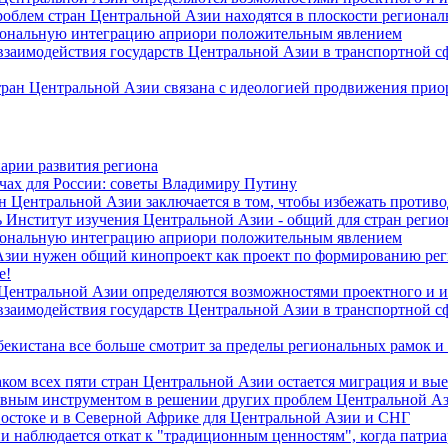
роблем стран Центральной Азии находятся в плоскости региона
гиональную интеграцию априори положительным явлением
 взаимодействия государств Центральной Азии в транспортной 
тран Центральной Азии связана с идеологией продвижения прио
арии развития региона
чах для России: советы Владимиру Путину
н Центральной Азии заключается в том, чтобы избежать против
 Институт изучения Центральной Азии - общий для стран регио
гиональную интеграцию априори положительным явлением
Азии нужен общий кинопроект как проект по формированию ре
е!
 Центральной Азии определяются возможностями проектного и 
 взаимодействия государств Центральной Азии в транспортной 
екистана все больше смотрит за пределы региональных рамок и
ом всех пяти стран Центральной Азии остается миграция и вые
лавным инструментом в решении других проблем Центральной А
Востоке и в Северной Африке для Центральной Азии и СНГ
и наблюдается откат к "традиционным ценностям", когда патри