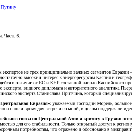
 Путину
. Часть 6.
 экспертов из трех принципиально важных сегментов Евразии –
остаточно высокий интерес к энергоресурсам Каспия и географи
ейся в отличие от ЕС и КНР составной частью Каспийского прост
о эксперта, видного дипломата и авторитетного аналитика Пьер
сийского эксперта Станислава Притчина, который специализируе
 «Центральная Евразия»
: уважаемый господин Морель, большое 
гиона нашли время для встречи со мной, в целом поддержали ид
ейского союза по Центральной Азии и кризису в Грузии:
осоз
димостью для его стабильности. Только открытый доступ к реги
олгосрочным потребностям, что отражено и обосновано в межпра