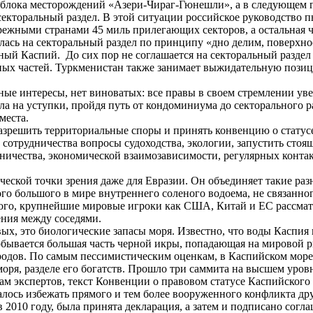
е блока месторождений «Азери-Чираг-Гюнешли», а в следующем 
секторальный раздел. В этой ситуации российское руководство 
жными странами 45 миль прилегающих секторов, а остальная ча
илась на секторальный раздел по принципу «дно делим, поверхно
рный Каспий. До сих пор не соглашается на секторальный разде
вных частей. Туркменистан также занимает выжидательную позиц
ьные интересы, нет виноватых: все правы в своем стремлении у
шла на уступки, пройдя путь от кондоминиума до секторального 
места.
разрешить территориальные споры и принять конвенцию о статус
 сотрудничества вопросы судоходства, экологии, запустить стоя
ничества, экономической взаимозависимости, регулярных контак
ческой точки зрения даже для Евразии. Он объединяет такие раз
го большого в мире внутреннего соленого водоема, не связанн
 того, крупнейшие мировые игроки как США, Китай и ЕС рассмат
ения между соседями.
вых, это биологические запасы моря. Известно, что воды Каспи
обывается большая часть черной икры, попадающая на мировой р
одов. По самым пессимистическим оценкам, в Каспийском море 
 моря, разделе его богатств. Прошло три саммита на высшем уро
ам экспертов, текст Конвенции о правовом статусе Каспийского 
алось избежать прямого и тем более вооруженного конфликта дру
 в 2010 году, была принята декларация, а затем и подписано сог