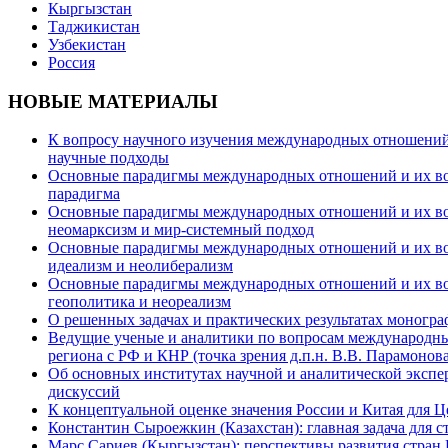
Кыргызстан
Таджикистан
Узбекистан
Россия
НОВЫЕ МАТЕРИАЛЫ
К вопросу научного изучения международных отношений в
научные подходы
Основные парадигмы международных отношений и их возм
парадигма
Основные парадигмы международных отношений и их возм
неомарксизм и мир-системный подход
Основные парадигмы международных отношений и их возм
идеализм и неолиберализм
Основные парадигмы международных отношений и их возмо
геополитика и неореализм
О решенных задачах и практических результатах моногра
Ведущие ученые и аналитики по вопросам международных
региона с РФ и КНР (точка зрения д.п.н. В.В. Парамонова
Об основных институтах научной и аналитической экспе
дискуссий
К концептуальной оценке значения России и Китая для 
Константин Сыроежкин (Казахстан): главная задача для 
Марс Сариев (Кыргызстан): перспективы развития стран