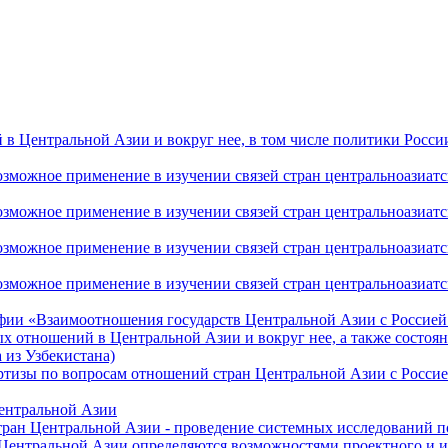
 Центральной Азии и вокруг нее, в том числе политики России 
ожное применение в изучении связей стран центральноазиатског
ожное применение в изучении связей стран центральноазиатског
ожное применение в изучении связей стран центральноазиатског
жное применение в изучении связей стран центральноазиатског
фии «Взаимоотношения государств Центральной Азии с Россией 
 отношений в Центральной Азии и вокруг нее, а также состоян
 из Узбекистана)
ртизы по вопросам отношений стран Центральной Азии с Россие
Центральной Азии
стран Центральной Азии - проведение системных исследований п
 Центральной Азии определяются возможностями проектного и 