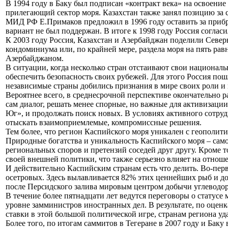
В 1994 году в Баку был подписан «контракт века» на освоени
прилегающий сектор моря. Казахстан также занял позицию за 
МИД РФ Е.Примаков предложил в 1996 году оставить за прибре
вариант не был поддержан. В итоге к 1998 году Россия соглас
К 2003 году Россия, Казахстан и Азербайджан поделили Севе
кондоминиума или, по крайней мере, раздела моря на пять ра
Азербайджаном.
В ситуации, когда несколько стран отстаивают свои национал
обеспечить безопасность своих рубежей. Для этого Россия по
независимые страны добились признания в мире своих роли и 
Вероятнее всего, в среднесрочной перспективе окончательно 
сам диалог, решать менее спорные, но важные для активизации
Юг», и продолжать поиск новых. В условиях активного сотруд
отыскать взаимоприемлемые, компромиссные решения.
Тем более, что регион Каспийского моря уникален с геополити
Природные богатства и уникальность Каспийского моря – само
региональных споров и претензий соседей друг другу. Кроме
своей внешней политики, что также серьезно влияет на отнош
И действительно Каспийским странам есть что делить. Во-пер
осетровых. Здесь вылавливается 82% этих ценнейших рыб и д
после Персидского залива мировым центром добычи углеводор
В течение более пятнадцати лет ведутся переговоры о статусе
уровне замминистров иностранных дел. В результате, по оценк
ставки в этой большой политической игре, странам региона уд
Более того, по итогам саммитов в Тегеране в 2007 году и Баку