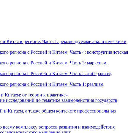
и Китая в регионе. Часть 1: рекомендуемые аналитические и
о региона с Россией и Китаем. Часть 4: конструктивистская
о региона с Россией и Китаем. Часть 3: марксизм,
о региона с Россией и Китаем. Часть 2: либерализм,
о региона с Россией и Китаем. Часть 1: реализм,
и Китаем: от теории к практике»
ие исследований по тематике взаимодействия государств
й и Китаем, а также общем контексте профессиональных
о всему комплексу вопросов развития и взаимодействия
исследовательского мышления элит