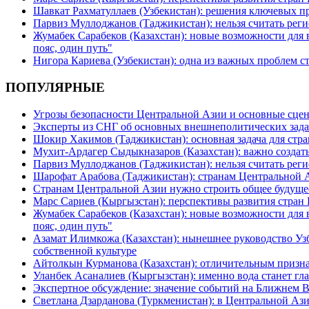
Шавкат Рахматуллаев (Узбекистан): решения ключевых п
Парвиз Муллоджанов (Таджикистан): нельзя считать ре
Жумабек Сарабеков (Казахстан): новые возможности для
пояс, один путь"
Нигора Кариева (Узбекистан): одна из важных проблем с
ПОПУЛЯРНЫЕ
Угрозы безопасности Центральной Азии и основные сцен
Эксперты из СНГ об основных внешнеполитических зада
Шокир Хакимов (Таджикистан): основная задача для стра
Мухит-Ардагер Сыдыкназаров (Казахстан): важно создать
Парвиз Муллоджанов (Таджикистан): нельзя считать ре
Шарофат Арабова (Таджикистан): странам Центральной 
Странам Центральной Азии нужно строить общее будуще
Марс Сариев (Кыргызстан): перспективы развития стран
Жумабек Сарабеков (Казахстан): новые возможности для
пояс, один путь"
Азамат Илимкожа (Казахстан): нынешнее руководство Узб
собственной культуре
Айтолкын Курманова (Казахстан): отличительным признак
Уланбек Асаналиев (Кыргызстан): именно вода станет г
Экспертное обсуждение: значение событий на Ближнем 
Светлана Дзарданова (Туркменистан): в Центральной Ази