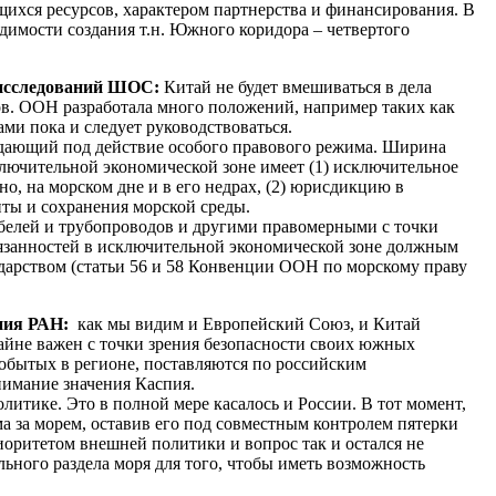
ющихся ресурсов, характером партнерства и финансирования. В
димости создания т.н. Южного коридора – четвертого
а исследований ШОС:
Китай не будет вмешиваться в дела
сов. ООН разработала много положений, например таких как
ми пока и следует руководствоваться.
адающий под действие особого правового режима. Ширина
ключительной экономической зоне имеет (1) исключительное
о, на морском дне и в его недрах, (2) юрисдикцию в
ты и сохранения морской среды.
абелей и трубопроводов и другими правомерными с точки
бязанностей в исключительной экономической зоне должным
дарством (статьи 56 и 58 Конвенции ООН по морскому праву
ения РАН:
как мы видим и Европейский Союз, и Китай
айне важен с точки зрения безопасности своих южных
 добытых в регионе, поставляются по российским
нимание значения Каспия.
литике. Это в полной мере касалось и России. В тот момент,
а за морем, оставив его под совместным контролем пятерки
иоритетом внешней политики и вопрос так и остался не
ьного раздела моря для того, чтобы иметь возможность