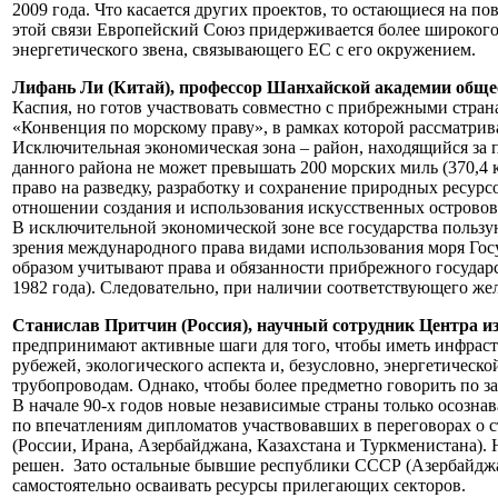
2009 года. Что касается других проектов, то остающиеся на п
этой связи Европейский Союз придерживается более широкого 
энергетического звена, связывающего ЕС с его окружением.
Лифань Ли (Китай), профессор Шанхайской академии обще
Каспия, но готов участвовать совместно с прибрежными стран
«Конвенция по морскому праву», в рамках которой рассматрив
Исключительная экономическая зона – район, находящийся за
данного района не может превышать 200 морских миль (370,4 
право на разведку, разработку и сохранение природных ресурс
отношении создания и использования искусственных островов
В исключительной экономической зоне все государства польз
зрения международного права видами использования моря Гос
образом учитывают права и обязанности прибрежного государ
1982 года). Следовательно, при наличии соответствующего ж
Станислав Притчин (Россия), научный сотрудник Центра и
предпринимают активные шаги для того, чтобы иметь инфраст
рубежей, экологического аспекта и, безусловно, энергетическо
трубопроводам. Однако, чтобы более предметно говорить по за
В начале 90-х годов новые независимые страны только осознав
по впечатлениям дипломатов участвовавших в переговорах о с
(России, Ирана, Азербайджана, Казахстана и Туркменистана). 
решен. Зато остальные бывшие республики СССР (Азербайджан,
самостоятельно осваивать ресурсы прилегающих секторов.