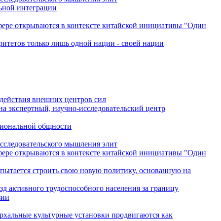
льной интеграции
сфере открываются в контексте китайской инициативы "Один
ритетов только лишь одной нации - своей нации
одействия внешних центров сил
на экспертный, научно-исследовательский центр
гиональной общности
исследовательского мышления элит
сфере открываются в контексте китайской инициативы "Один
 пытается строить свою новую политику, основанную на
зд активного трудоспособного населения за границу
зии
архальные культурные установки продвигаются как