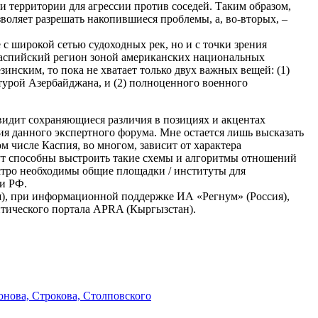
и территории для агрессии против соседей. Таким образом,
воляет разрешать накопившиеся проблемы, а, во-вторых, –
 с широкой сетью судоходных рек, но и с точки зрения
Каспийский регион зоной американских национальных
инским, то пока не хватает только двух важных вещей: (1)
турой Азербайджана, и (2) полноценного военного
идит сохраняющиеся различия в позициях и акцентах
ния данного экспертного форума. Мне остается лишь высказать
м числе Каспия, во многом, зависит от характера
дут способны выстроить такие схемы и алгоритмы отношений
остро необходимы общие площадки / институты для
 и РФ.
я), при информационной поддержке ИА «Регнум» (Россия),
итического портала APRA (Кыргызстан).
онова, Строкова, Столповского