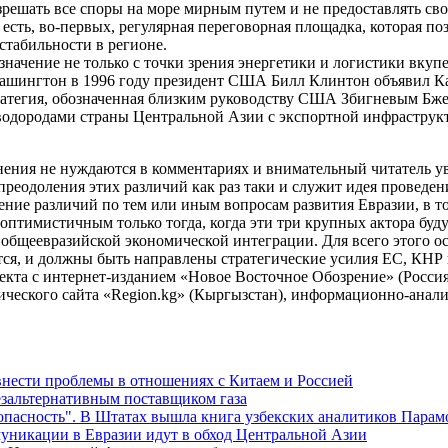
зрешать все споры на море мирным путем и не предоставлять сво
сть, во-первых, регулярная переговорная площадка, которая поз
стабильности в регионе.
значение не только с точки зрения энергетики и логистики вкупе
в Вашингтон в 1996 году президент США Билл Клинтон объявил 
тратегия, обозначенная близким руководству США Збигневым Бжез
еводородами страны Центральной Азии с экспортной инфраструк
ения не нуждаются в комментариях и внимательный читатель ув
преодоления этих различий как раз таки и служит идея проведе
ение различий по тем или иным вопросам развития Евразии, в то
оптимистичным только тогда, когда эти три крупных актора бу
 общеевразийской экономической интеграции. Для всего этого 
ется, и должны быть направлены стратегические усилия ЕС, КНР
екта с интернет-изданием «Новое Восточное Обозрение» (Росси
ческого сайта «Region.kg» (Кыргызстан), информационно-анал
внести проблемы в отношениях с Китаем и Россией
езальтернативным поставщиком газа
зопасность". В Штатах вышла книга узбекских аналитиков Парам
муникации в Евразии идут в обход Центральной Азии