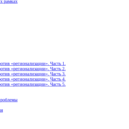
х рамках
тив «регионализации». Часть 1.
тив «регионализации». Часть 2.
тив «регионализации». Часть 3.
тив «регионализации». Часть 4.
тив «регионализации». Часть 5.
 проблемы
ия