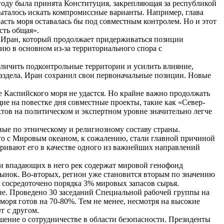
году была принята Конституция, закрепляющая за республикой
пыталось искать компромиссные варианты. Например, глава
сть моря оставалась бы под совместным контролем. Но и этот
сть общая».
л Иран, который продолжает придерживаться позиции
ию в основном из-за территориального спора с
величить подконтрольные территории и усилить влияние,
раздела. Иран сохранил свои первоначальные позиции. Новые
е Каспийского моря не удастся. Но крайне важно продолжать
щие на повестке дня совместные проекты, такие как «Север-
тов на политическом и экспертном уровне значительно легче
ные по этническому и религиозному составу страны.
ого с Мировым океаном, к сожалению, стали главной причиной
ривают его в качестве одного из важнейших направлений
я и впадающих в него рек содержат мировой генофонд
ынок. Во-вторых, регион уже становится вторым по значению
сосредоточено порядка 3% мировых запасов сырья.
вне. Проведено 30 заседаний Специальной рабочей группы на
моря готов на 70-80%. Тем не менее, несмотря на высокие
г с другом.
лашение о сотрудничестве в области безопасности. Президенты