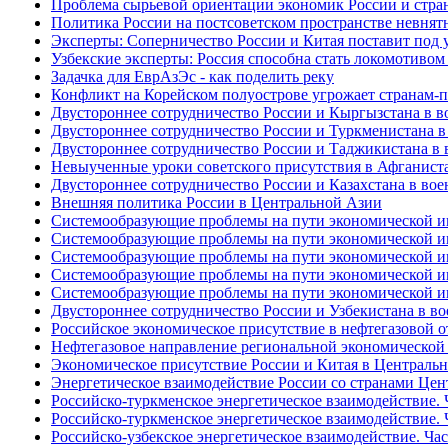
Проблема сырьевой ориентации экономик России и стра
Политика России на постсоветском пространстве невнят
Эксперты: Соперничество России и Китая поставит под 
Узбекские эксперты: Россия способна стать локомотивом
Задачка для ЕврАзЭс - как поделить реку
Конфликт на Корейском полуострове угрожает странам
Двустороннее сотрудничество России и Кыргызстана в в
Двустороннее сотрудничество России и Туркменистана в
Двустороннее сотрудничество России и Таджикистана в 
Невыученные уроки советского присутствия в Афганист
Двустороннее сотрудничество России и Казахстана в вое
Внешняя политика России в Центральной Азии
Системообразующие проблемы на пути экономической инт
Системообразующие проблемы на пути экономической инт
Системообразующие проблемы на пути экономической инт
Системообразующие проблемы на пути экономической инт
Системообразующие проблемы на пути экономической инт
Двустороннее сотрудничество России и Узбекистана в в
Российское экономическое присутствие в нефтегазовой о
Нефтегазовое направление региональной экономической 
Экономическое присутствие России и Китая в Централь
Энергетическое взаимодействие России со странами Цен
Российско-туркменское энергетическое взаимодействие. Ч
Российско-туркменское энергетическое взаимодействие. Ч
Российско-узбекское энергетическое взаимодействие. Час