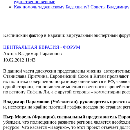
единственно верные
Как помочь таджикскому Бадахшану? Советы Владимиру
Каспийский фактор в Евразии: виртуальный экспертный форум
ЦЕНТРАЛЬНАЯ ЕВРАЗИЯ
-
ФОРУМ
Автор: Владимир Парамонов
10.02.2012 11:43
В данной части дискуссии представлены мнения авторитетных
Станислава Притчина. Европейский Союз и Китай проявляют д
их политика совершенно по-разному оценивается в РФ, являющ
одной стороны, сопоставление мнения известного европейског
по региону Лифань Ли, а с другой стороны – комментарии рос
Владимир Парамонов (Узбекистан), руководитель проекта
и, несмотря на крайне плотный график поездок по странам ре
Пьер Морель (Франция), специальный представитель Европ
убежден, что полноценное развитие региона является необхо
ресурсы. Что касается «Набукко», то этот проект отвечает д