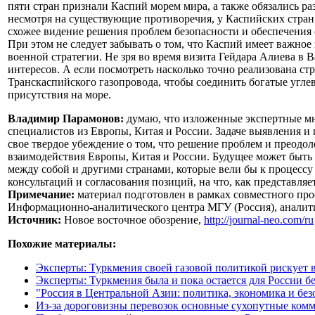
пяти стран признали Каспий морем мира, а также обязались ра
несмотря на существующие противоречия, у Каспийских стран е
схожее видение решения проблем безопасности и обеспечения 
При этом не следует забывать о том, что Каспий имеет важное 
военной стратегии. Не зря во время визита Гейдара Алиева 
интересов. А если посмотреть насколько точно реализована с
Транскаспийского газопровода, чтобы соединить богатые угл
присутствия на море.
Владимир Парамонов:
думаю, что изложенные экспертные мн
специалистов из Европы, Китая и России. Задаче выявления и 
свое твердое убеждение о том, что решение проблем и преодол
взаимодействия Европы, Китая и России. Будущее может быть 
между собой и другими странами, которые вели бы к процессу
консультаций и согласования позиций, на что, как представля
Примечание:
материал подготовлен в рамках совместного про
Информационно-аналитического центра МГУ (Россия), аналити
Источник:
Новое восточное обозрение,
http://journal-neo.com/ru
Похожие материалы:
Эксперты: Туркмения своей газовой политикой рискует 
Эксперты: Туркмения была и пока остается для России б
"Россия в Центральной Азии: политика, экономика и бе
Из-за дороговизны перевозок основные сухопутные ком