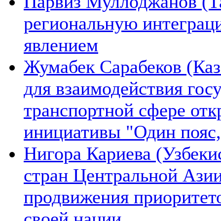
Парвиз Муллоджанов (Та
региональную интеграц
явлением
Жумабек Сарабеков (Каз
для взаимодействия гос
транспортной сфере отк
инициативы "Один пояс,
Нигора Кариева (Узбеки
стран Центральной Азии
продвижения приоритето
своей нации