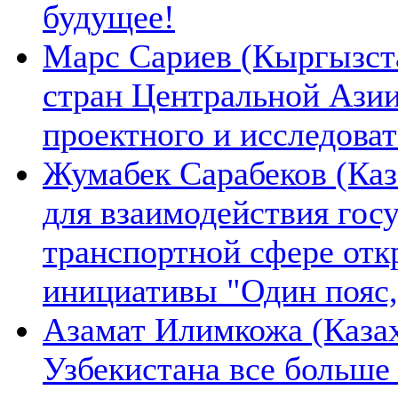
будущее!
Марс Сариев (Кыргызста
стран Центральной Ази
проектного и исследова
Жумабек Сарабеков (Каз
для взаимодействия гос
транспортной сфере отк
инициативы "Один пояс,
Азамат Илимкожа (Казах
Узбекистана все больше