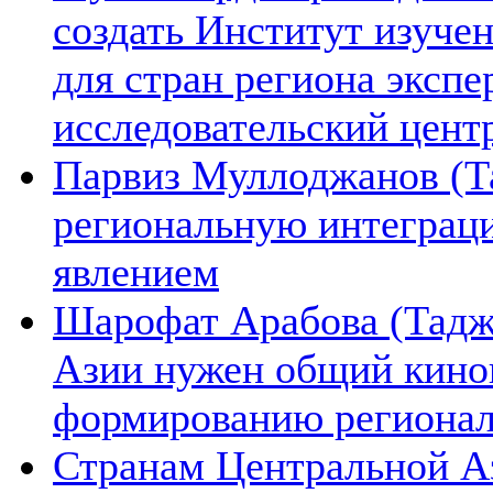
создать Институт изуче
для стран региона экспе
исследовательский цент
Парвиз Муллоджанов (Та
региональную интеграц
явлением
Шарофат Арабова (Тадж
Азии нужен общий киноп
формированию региона
Странам Центральной А