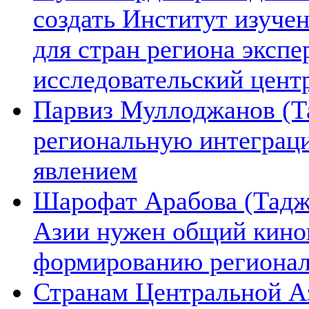
создать Институт изуче
для стран региона экспе
исследовательский цент
Парвиз Муллоджанов (Та
региональную интеграц
явлением
Шарофат Арабова (Тадж
Азии нужен общий киноп
формированию региона
Странам Центральной А