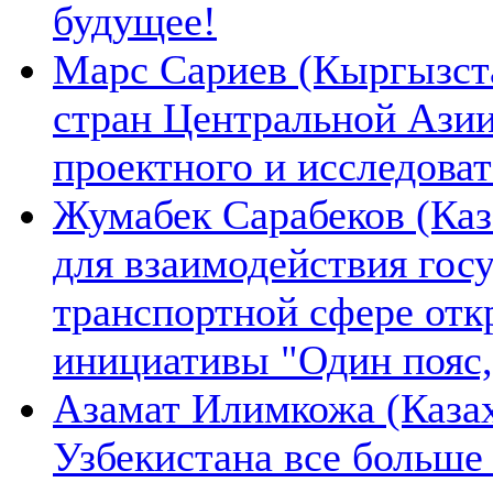
будущее!
Марс Сариев (Кыргызста
стран Центральной Ази
проектного и исследова
Жумабек Сарабеков (Каз
для взаимодействия гос
транспортной сфере отк
инициативы "Один пояс,
Азамат Илимкожа (Казах
Узбекистана все больше