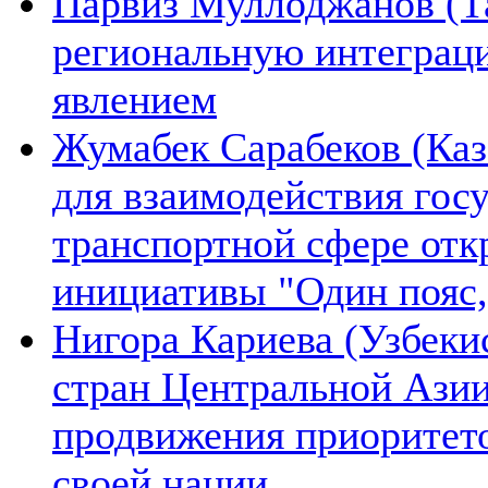
Парвиз Муллоджанов (Та
региональную интеграц
явлением
Жумабек Сарабеков (Каз
для взаимодействия гос
транспортной сфере отк
инициативы "Один пояс,
Нигора Кариева (Узбеки
стран Центральной Азии
продвижения приоритето
своей нации