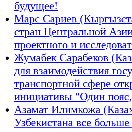
будущее!
Марс Сариев (Кыргызста
стран Центральной Ази
проектного и исследова
Жумабек Сарабеков (Каз
для взаимодействия гос
транспортной сфере отк
инициативы "Один пояс,
Азамат Илимкожа (Казах
Узбекистана все больше