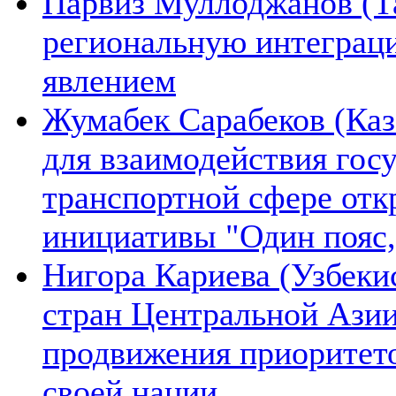
Парвиз Муллоджанов (Та
региональную интеграц
явлением
Жумабек Сарабеков (Каз
для взаимодействия гос
транспортной сфере отк
инициативы "Один пояс,
Нигора Кариева (Узбеки
стран Центральной Азии
продвижения приоритето
своей нации