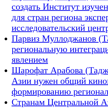
создать Институт изуче
для стран региона экспе
исследовательский цент
Парвиз Муллоджанов (Та
региональную интеграц
явлением
Шарофат Арабова (Тадж
Азии нужен общий киноп
формированию региона
Странам Центральной А