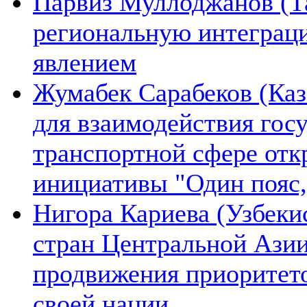
Парвиз Муллоджанов (Та
региональную интеграц
явлением
Жумабек Сарабеков (Каз
для взаимодействия гос
транспортной сфере отк
инициативы "Один пояс,
Нигора Кариева (Узбеки
стран Центральной Азии
продвижения приоритето
своей нации