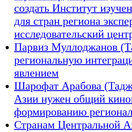
создать Институт изуче
для стран региона экспе
исследовательский цент
Парвиз Муллоджанов (Та
региональную интеграц
явлением
Шарофат Арабова (Тадж
Азии нужен общий киноп
формированию региона
Странам Центральной А