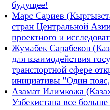
будущее!
Марс Сариев (Кыргызста
стран Центральной Ази
проектного и исследова
Жумабек Сарабеков (Каз
для взаимодействия гос
транспортной сфере отк
инициативы "Один пояс,
Азамат Илимкожа (Казах
Узбекистана все больше