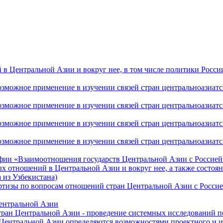
 Центральной Азии и вокруг нее, в том числе политики России 
ожное применение в изучении связей стран центральноазиатског
ожное применение в изучении связей стран центральноазиатског
ожное применение в изучении связей стран центральноазиатског
жное применение в изучении связей стран центральноазиатског
фии «Взаимоотношения государств Центральной Азии с Россией 
 отношений в Центральной Азии и вокруг нее, а также состоян
 из Узбекистана)
ртизы по вопросам отношений стран Центральной Азии с Россие
Центральной Азии
стран Центральной Азии - проведение системных исследований п
 Центральной Азии определяются возможностями проектного и 