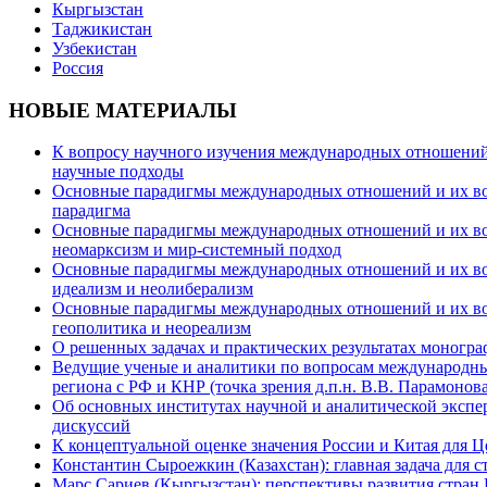
Кыргызстан
Таджикистан
Узбекистан
Россия
НОВЫЕ МАТЕРИАЛЫ
К вопросу научного изучения международных отношений в
научные подходы
Основные парадигмы международных отношений и их возм
парадигма
Основные парадигмы международных отношений и их возм
неомарксизм и мир-системный подход
Основные парадигмы международных отношений и их возм
идеализм и неолиберализм
Основные парадигмы международных отношений и их возмо
геополитика и неореализм
О решенных задачах и практических результатах моногра
Ведущие ученые и аналитики по вопросам международных
региона с РФ и КНР (точка зрения д.п.н. В.В. Парамонова
Об основных институтах научной и аналитической экспе
дискуссий
К концептуальной оценке значения России и Китая для 
Константин Сыроежкин (Казахстан): главная задача для 
Марс Сариев (Кыргызстан): перспективы развития стран