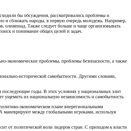
исходили бы обсуждения, рассматривались проблемы и
 но и сближать народы, в первую очередь молодежь. Например,
в, олимпиад. Также следует больше и чаще организовывать
поиск и понимание общих целей и задач.
но-экономические проблемы, проблемы безопасности, а также
ционально-исторической самобытности. Другими словами,
 и последующие годы. В этих условиях у национальных элит
ожет ущемить их национальную независимость и самобытность.
 политико-экономическом плане внерегиональными
 ЦА маневрируют между глобальными игроками, используя
ит от политической воли лидеров стран. С приходом к власти