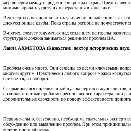
мер доверия между народами конкретных стран. Представляется
минимизировать угрозу их перерастания в конфликт.
В-четвертых, важно прилагать усилия по повышению эффекти
дискуссионные клубы. Пока страны региона не почувствуют св
В-пятых, следует задуматься над созданием центральноазиатск
структура и должна заниматься решением проблем ЦА.
Лайла АХМЕТОВА (Казахстан), доктор исторических наук, 
Проблем очень много. Они связаны со всеми ключевыми вопро
многим другим. Практически любого вопроса можно коснуться
снижается, и наоборот.
Сформировался определенный пул экспертов и журналистов, о
возникают острые проблемы регионального характера, они ран
дополнительные сложности по поводу эффективности принятых
Первоначально, безусловно, необходима тщательная эксперти
обсуждению или выявлению проблем. При этом принципиально
конкретной проблемы.