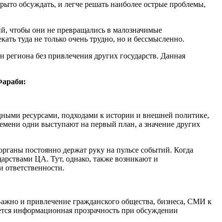
крыто обсуждать, и легче решать наиболее острые проблемы,
й, чтобы они не превращались в малозначимые
ать туда не только очень трудно, но и бессмысленно.
ан региона без привлечения других государств. Данная
Фараби:
дными ресурсами, подходами к истории и внешней политике,
емени одни выступают на первый план, а значение других
рганы постоянно держат руку на пульсе событий. Когда
арствами ЦА. Тут, однако, также возникают и
и ответственности.
Важно и привлечение гражданского общества, бизнеса, СМИ к
ется информационная прозрачность при обсуждении