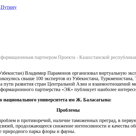
 Путину
нформационным партнером Проекта - Казахстанской республика
Узбекистан) Владимир Парамонов организовал виртуальную экс
ликнулись свыше 100 экспертов из Узбекистана, Туркменистана,
на пути развития стран Центральной Азии и взаимоотношений ме
формационного партнерства «ЭК» публикует наиболее интересны
национального университета им Ж. Баласагына:
Проблемы
роблем и противоречий, наличие таможенных преград, в первую
связей, продолжающееся снижение интенсивности и качества о
е природного парка флоры и фауны.