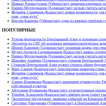
Шавкат Рахматуллаев (Узбекистан): решения ключевых п
Парвиз Муллоджанов (Таджикистан): нельзя считать ре
Жумабек Сарабеков (Казахстан): новые возможности для
пояс, один путь"
Нигора Кариева (Узбекистан): одна из важных проблем с
ПОПУЛЯРНЫЕ
Угрозы безопасности Центральной Азии и основные сцен
Эксперты из СНГ об основных внешнеполитических зада
Шокир Хакимов (Таджикистан): основная задача для стра
Мухит-Ардагер Сыдыкназаров (Казахстан): важно создать
Парвиз Муллоджанов (Таджикистан): нельзя считать ре
Шарофат Арабова (Таджикистан): странам Центральной 
Странам Центральной Азии нужно строить общее будуще
Марс Сариев (Кыргызстан): перспективы развития стран
Жумабек Сарабеков (Казахстан): новые возможности для
пояс, один путь"
Азамат Илимкожа (Казахстан): нынешнее руководство Узб
собственной культуре
Айтолкын Курманова (Казахстан): отличительным признак
Уланбек Асаналиев (Кыргызстан): именно вода станет г
Экспертное обсуждение: значение событий на Ближнем 
Светлана Дзарданова (Туркменистан): в Центральной Ази