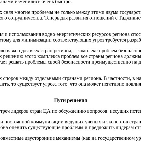
анами изменились очень быстро.
х снял многие проблемы не только между этими двумя государст
ного сотрудничества. Теперь для развития отношений с Таджикис
я и использования водно-энергетических ресурсов региона спос
оэтому для минимизации соответствующих угроз требуется разра
о важен для всех стран региона, – комплекс проблем безопаснос
х к решению этого комплекса проблем все страны региона должн
тает решать проблемы своей безопасности преимущественно на д
 споров между отдельными странами региона. В частности, в на
ить, то существует угроза того, что она может негативно повли
Пути решения
стреч лидеров стран ЦА по обсуждению вопросов, несущих потен
еч и постоянной коммуникации ведущих ученых и экспертов стра
собна оценить существующие проблемы и предложить лидерам стр
совместные двусторонние механизмы (как на государственном у