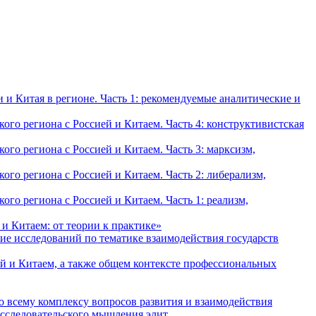
и Китая в регионе. Часть 1: рекомендуемые аналитические и
о региона с Россией и Китаем. Часть 4: конструктивистская
о региона с Россией и Китаем. Часть 3: марксизм,
о региона с Россией и Китаем. Часть 2: либерализм,
о региона с Россией и Китаем. Часть 1: реализм,
и Китаем: от теории к практике»
ие исследований по тематике взаимодействия государств
й и Китаем, а также общем контексте профессиональных
о всему комплексу вопросов развития и взаимодействия
исследовательского мышления элит