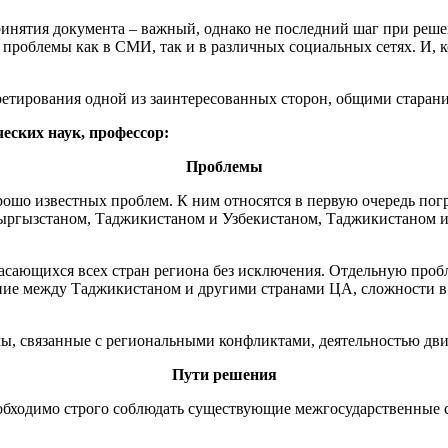
ринятия документа – важный, однако не последний шаг при реш
 проблемы как в СМИ, так и в различных социальных сетях. И, 
ретирования одной из заинтересованных сторон, общими старан
ких наук, профессор:
Проблемы
ошо известных проблем. К ним относятся в первую очередь по
ыргызстаном, Таджикистаном и Узбекистаном, Таджикистаном и
касающихся всех стран региона без исключения. Отдельную про
ние между Таджикистаном и другими странами ЦА, сложности в
ы, связанные с региональными конфликтами, деятельностью дви
Пути решения
обходимо строго соблюдать существующие межгосударственные 