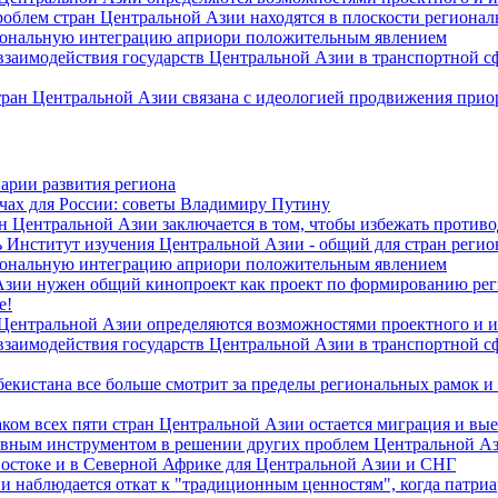
роблем стран Центральной Азии находятся в плоскости региона
гиональную интеграцию априори положительным явлением
 взаимодействия государств Центральной Азии в транспортной 
тран Центральной Азии связана с идеологией продвижения прио
арии развития региона
чах для России: советы Владимиру Путину
н Центральной Азии заключается в том, чтобы избежать против
 Институт изучения Центральной Азии - общий для стран регио
гиональную интеграцию априори положительным явлением
Азии нужен общий кинопроект как проект по формированию ре
е!
 Центральной Азии определяются возможностями проектного и 
 взаимодействия государств Центральной Азии в транспортной 
екистана все больше смотрит за пределы региональных рамок и
ом всех пяти стран Центральной Азии остается миграция и вые
лавным инструментом в решении других проблем Центральной А
Востоке и в Северной Африке для Центральной Азии и СНГ
и наблюдается откат к "традиционным ценностям", когда патри