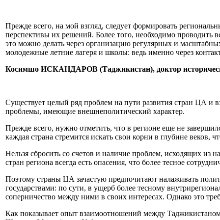
Прежде всего, на мой взгляд, следует формировать регионал
перспективы их решений. Более того, необходимо проводить вс
это можно делать через организацию регулярных и масштабны
молодежные летние лагеря и школы: ведь именно через контак
Косимшо ИСКАНДАРОВ (Таджикистан), доктор историческ
Существует целый ряд проблем на пути развития стран ЦА и 
проблемы, имеющие внешнеполитический характер.
Прежде всего, нужно отметить, что в регионе еще не заверш
каждая страна стремится искать свои корни в глубине веков, 
Нельзя сбросить со счетов и наличие проблем, исходящих из 
стран региона всегда есть опасения, что более тесное сотру
Поэтому страны ЦА зачастую предпочитают налаживать полит
государствами: по сути, в ущерб более тесному внутрирегион
соперничество между ними в своих интересах. Однако это тре
Как показывает опыт взаимоотношений между Таджикистаном и