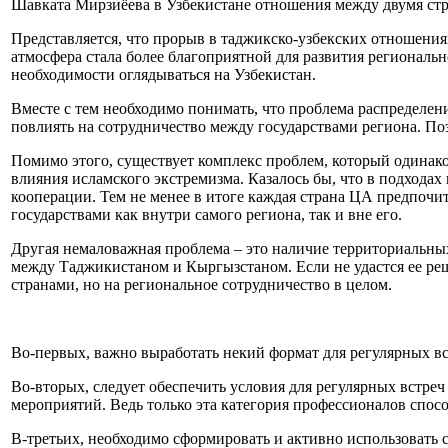
Шавката Мирзиёева в Узбекистане отношения между двумя стр
Представляется, что прорыв в таджикско-узбекских отношения
атмосфера стала более благоприятной для развития региональ
необходимости оглядываться на Узбекистан.
Вместе с тем необходимо понимать, что проблема распределени
повлиять на сотрудничество между государствами региона. П
Помимо этого, существует комплекс проблем, который одинаков
влияния исламского экстремизма. Казалось бы, что в подхода
кооперации. Тем не менее в итоге каждая страна ЦА предпочи
государствами как внутри самого региона, так и вне его.
Другая немаловажная проблема – это наличие территориальных
между Таджикистаном и Кыргызстаном. Если не удастся ее реш
странами, но на региональное сотрудничество в целом.
Во-первых, важно выработать некий формат для регулярных в
Во-вторых, следует обеспечить условия для регулярных встр
мероприятий. Ведь только эта категория профессионалов спо
В-третьих, необходимо сформировать и активно использовать 