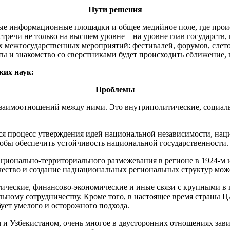
Пути решения
ьные информационные площадки и общее медийное поле, где про
тречи не только на высшем уровне – на уровне глав государств,
х межгосударственных мероприятий: фестивалей, форумов, слето
ты и знакомство со сверстниками будет происходить сближение, 
их наук:
Проблемы
взаимоотношений между ними. Это внутриполитические, социаль
ился процесс утверждения идей национальной независимости, на
чтобы обеспечить устойчивость национальной государственности.
национально-территориального размежевания в регионе в 1924-м
дничество и создание наднациональных региональных структур м
ические, финансово-экономические и иные связи с крупными в
альному сотрудничеству. Кроме того, в настоящее время страны
бует умелого и осторожного подхода.
 Узбекистаном, очень многое в двусторонних отношениях завис