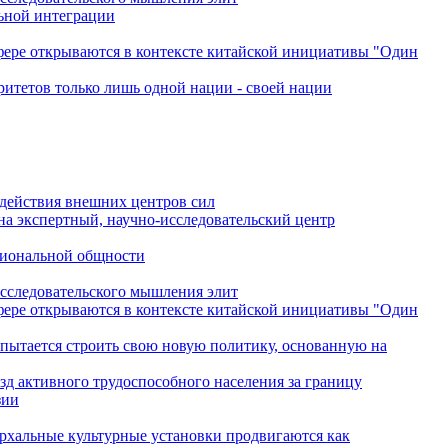
льной интеграции
сфере открываются в контексте китайской инициативы "Один
ритетов только лишь одной нации - своей нации
одействия внешних центров сил
на экспертный, научно-исследовательский центр
гиональной общности
исследовательского мышления элит
сфере открываются в контексте китайской инициативы "Один
 пытается строить свою новую политику, основанную на
зд активного трудоспособного населения за границу
зии
архальные культурные установки продвигаются как