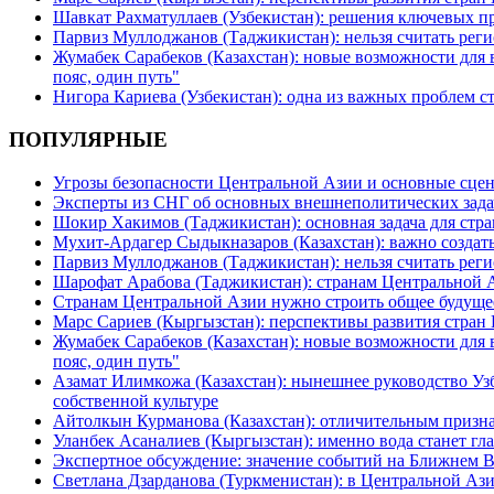
Шавкат Рахматуллаев (Узбекистан): решения ключевых п
Парвиз Муллоджанов (Таджикистан): нельзя считать ре
Жумабек Сарабеков (Казахстан): новые возможности для
пояс, один путь"
Нигора Кариева (Узбекистан): одна из важных проблем с
ПОПУЛЯРНЫЕ
Угрозы безопасности Центральной Азии и основные сцен
Эксперты из СНГ об основных внешнеполитических зада
Шокир Хакимов (Таджикистан): основная задача для стра
Мухит-Ардагер Сыдыкназаров (Казахстан): важно создать
Парвиз Муллоджанов (Таджикистан): нельзя считать ре
Шарофат Арабова (Таджикистан): странам Центральной 
Странам Центральной Азии нужно строить общее будуще
Марс Сариев (Кыргызстан): перспективы развития стран
Жумабек Сарабеков (Казахстан): новые возможности для
пояс, один путь"
Азамат Илимкожа (Казахстан): нынешнее руководство Узб
собственной культуре
Айтолкын Курманова (Казахстан): отличительным признак
Уланбек Асаналиев (Кыргызстан): именно вода станет г
Экспертное обсуждение: значение событий на Ближнем 
Светлана Дзарданова (Туркменистан): в Центральной Ази