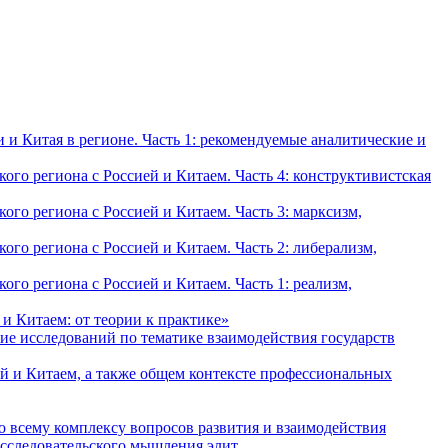
и Китая в регионе. Часть 1: рекомендуемые аналитические и
о региона с Россией и Китаем. Часть 4: конструктивистская
о региона с Россией и Китаем. Часть 3: марксизм,
о региона с Россией и Китаем. Часть 2: либерализм,
о региона с Россией и Китаем. Часть 1: реализм,
и Китаем: от теории к практике»
ие исследований по тематике взаимодействия государств
й и Китаем, а также общем контексте профессиональных
о всему комплексу вопросов развития и взаимодействия
исследовательского мышления элит