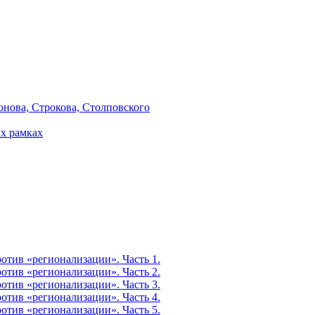
онова, Строкова, Столповского
х рамках
тив «регионализации». Часть 1.
тив «регионализации». Часть 2.
тив «регионализации». Часть 3.
тив «регионализации». Часть 4.
тив «регионализации». Часть 5.