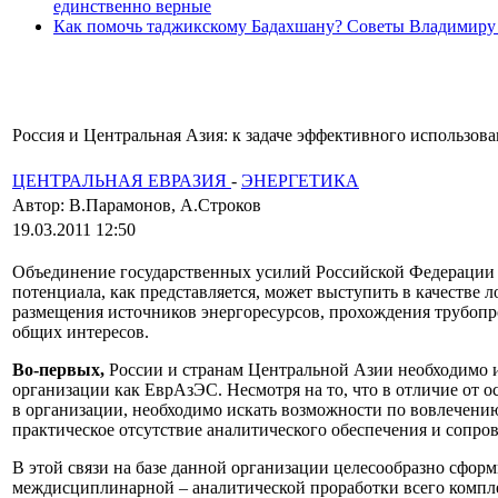
единственно верные
Как помочь таджикскому Бадахшану? Советы Владимиру
Россия и Центральная Азия: к задаче эффективного использов
ЦЕНТРАЛЬНАЯ ЕВРАЗИЯ
-
ЭНЕРГЕТИКА
Автор: В.Парамонов, А.Строков
19.03.2011 12:50
Объединение государственных усилий Российской Федерации 
потенциала, как представляется, может выступить в качестве 
размещения источников энергоресурсов, прохождения трубопр
общих интересов.
Во-первых,
России и странам Центральной Азии необходимо и
организации как ЕврАзЭС. Несмотря на то, что в отличие от 
в организации, необходимо искать возможности по вовлечению
практическое отсутствие аналитического обеспечения и сопр
В этой связи на базе данной организации целесообразно сфо
междисциплинарной – аналитической проработки всего компл