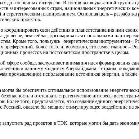
нных долгосрочных интересов. В состав вышеуказанной группы
мств заинтересованных стран, национальных энергетических ком
й и стратегическим планированием. Основная цель – разработка
тических проектов.
но координировать свои действия в планеотстаивания ими своих
аздо легче, чем сейчас, договариваться с остальными партне
истем. Кроме того, пользуясь «энергетическим инструментом», 
 преференций. Более того, и, возможно, это самое главное – Ро
ционных процессов на постсоветском пространстве в целом.
кой сфере сообща, заслуживает внимания идея формирования ед
ключении к данному холдингу Азербайджана – страны, обладающ
ючая промышленное использование источников энергии, а также
а могла бы обеспечить оптимальное использование энергетически
безопасность и отстаивать стратегические интересы всех стран-
. Более того, представляется, что создание единого энергетич
 с Россией, оказало бы мощное стимулирующее воздействие на э
 запустить ряд проектов в ТЭК, которые могли бы дать эконом