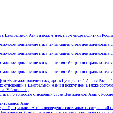
 Центральной Азии и вокруг нее, в том числе политики России 
ожное применение в изучении связей стран центральноазиатског
ожное применение в изучении связей стран центральноазиатског
ожное применение в изучении связей стран центральноазиатског
жное применение в изучении связей стран центральноазиатског
фии «Взаимоотношения государств Центральной Азии с Россией 
 отношений в Центральной Азии и вокруг нее, а также состоян
 из Узбекистана)
ртизы по вопросам отношений стран Центральной Азии с Россие
Центральной Азии
стран Центральной Азии - проведение системных исследований п
 Центральной Азии определяются возможностями проектного и 