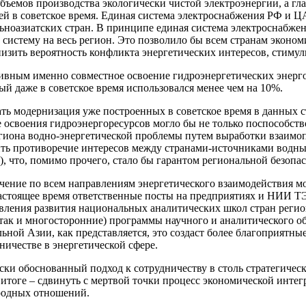
ъемов производства экологически чистой электроэнергии, а гл
й в советское время. Единая система электроснабжения РФ и ЦА
оазиатских стран. В принципе единая система электроснабжен
систему на весь регион. Это позволило бы всем странам эконо
низить вероятность конфликта энергетических интересов, стимул
тивным именно совместное освоение гидроэнергетических энер
 даже в советское время использовался менее чем на 10%.
ть модернизация уже построенных в советское время в данных с
е освоения гидроэнергоресурсов могло бы не только поспособст
егиона водно-энергетической проблемы путем выработки взаим
ить противоречие интересов между странами-источниками водн
, что, помимо прочего, стало бы гарантом региональной безопас
ение по всем направлениям энергетического взаимодействия мож
стоящее время ответственные посты на предприятиях и НИИ ТЭК
вления развития национальных аналитических школ стран регион
так и многосторонние) программы научного и аналитического о
ьной Азии, как представляется, это создаст более благоприятны
ничестве в энергетической сфере.
ски обоснованный подход к сотрудничеству в столь стратегичес
итоге – сдвинуть с мертвой точки процесс экономической интегр
ародных отношений.