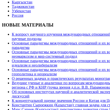
Кыргызстан
Таджикистан
Узбекистан
Россия
НОВЫЕ МАТЕРИАЛЫ
К вопросу научного изучения международных отношений в
научные подходы
Основные парадигмы международных отношений и их возм
парадигма
Основные парадигмы международных отношений и их возм
неомарксизм и мир-системный подход
Основные парадигмы международных отношений и их возм
идеализм и неолиберализм
Основные парадигмы международных отношений и их возмо
геополитика и неореализм
О решенных задачах и практических результатах моногра
Ведущие ученые и аналитики по вопросам международных
региона с РФ и КНР (точка зрения д.п.н. В.В. Парамонова
Об основных институтах научной и аналитической экспе
дискуссий
К концептуальной оценке значения России и Китая для 
Константин Сыроежкин (Казахстан): главная задача для 
Марс Сариев (Кыргызстан): перспективы развития стран