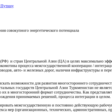
 Путину
ания совокупного энергетического потенциала
(РФ) и стран Центральной Азии (ЦА) в целях максимально эффе
локомотива процесса межгосударственной кооперации / интеграци
оводов, авто- и железных дорог, наличия инфраструктуры и п
скать возможности для развития многостороннего сотрудничеств
остальных государств Центральной Азии Туркменистан не являет
 их в многосторонний формат сотрудничества. Как представляе
овождения принимаемых решений, процесса интеграции в целом.
рмировать межгосударственную и постоянно действующую рабочу
екса мер (организационных, технических, административных, п