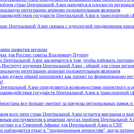
роблем стран Центральной Азии находятся в плоскости региона
гиональную интеграцию априори положительным явлением
 взаимодействия государств Центральной Азии в транспортной 
тран Центральной Азии связана с идеологией продвижения прио
арии развития региона
чах для России: советы Владимиру Путину
н Центральной Азии заключается в том, чтобы избежать против
 Институт изучения Центральной Азии - общий для стран регио
гиональную интеграцию априори положительным явлением
Азии нужен общий кинопроект как проект по формированию ре
е!
 Центральной Азии определяются возможностями проектного и 
 взаимодействия государств Центральной Азии в транспортной 
екистана все больше смотрит за пределы региональных рамок и
ом всех пяти стран Центральной Азии остается миграция и вые
лавным инструментом в решении других проблем Центральной А
Востоке и в Северной Африке для Центральной Азии и СНГ
и наблюдается откат к "традиционным ценностям", когда патри