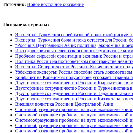
Источник:
Новое восточное обозрение
Похожие материалы:
Эксперты: Туркмения своей газовой политикой рискует 
Эксперты: Туркмения была и пока остается для России б
"Россия в Центральной Азии: политика, экономика и бе
Из-за дороговизны перевозок основные сухопутные ком
Проблема сырьевой ориентации экономик России и стра
Политика России на постсоветском пространстве невнят
Эксперты: Соперничество России и Китая поставит под 
Узбекские эксперты: Россия способна стать локомотивом
Конфликт на Корейском полуострове угрожает странам
Двустороннее сотрудничество России и Кыргызстана в в
Двустороннее сотрудничество России и Туркменистана в
Двустороннее сотрудничество России и Таджикистана в 
Двустороннее сотрудничество России и Казахстана в вое
Внешняя политика России в Центральной Азии
Системообразующие проблемы на пути экономической инт
Системообразующие проблемы на пути экономической инт
Системообразующие проблемы на пути экономической инт
Системообразующие проблемы на пути экономической инт
Системообразующие проблемы на пути экономической инт