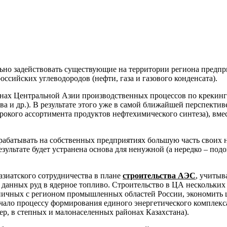
но задействовать существующие на территории региона предприя
ссийских углеводородов (нефти, газа и газового конденсата).
анах Центральной Азии производственных процессов по крекинг
тва и др.). В результате этого уже в самой ближайшей перспек
рокого ассортимента продуктов нефтехимического синтеза), вме
рабатывать на собственных предприятиях большую часть своих н
езультате будет устранена основа для ненужной (а нередко – по
зиатского сотрудничества в плане
строительства АЭС
, учитыв
 данных руд в ядерное топливо. Строительство в ЦА нескольки
аничных с регионом промышленных областей России, экономить 
ачало процессу формирования единого энергетического комплек
р, в степных и малонаселенных районах Казахстана).