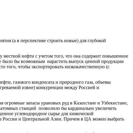
тия (а в перспективе строить новые) для глубокой
у местной нефти с учетом того, что она содержит повышенное
тиве было бы возможным нарастить выпуск ценной продукции
сто того, чтобы экспортировать низкокачественную (с
ефти, газового конденсата и природного газа, объемы
догреваемой извне) конкуренции между Россией и
ая огромные запасы урановых руд в Казахстане и Узбекистане,
х атомных станций позволило бы кардинально увеличить
ценное углеводородное сырье для химической
са России и Центральной Азии. Причем в ЦА можно выбрать