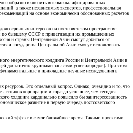
 целесообразно включить высококвалифицированных
паний, а также независимых экспертов, профессиональная
 рекомендаций на основе экономически обоснованных расчетов
 долгосрочных интересов на постсоветском пространстве.
рами по бывшему СССР о приватизации их промышленных
Россия и страны Центральной Азии смогут добиться от
ссия и государства Центральной Азии смогут использовать
иного энергетического холдинга России и Центральной Азии в
ей достаточно крупными запасами углеводородов). При этом
 фундаментальные и прикладные научные исследования в
х ресурсов. Это отдельный вопрос. Однако, очевидно и то, что
участников корпорации и гораздо успешнее, чем сегодня
еского холдинга кардинально повысило бы заинтересованность
кономическое развитие в первую очередь постсоветского
ический эффект в самое ближайшее время. Такими проектами