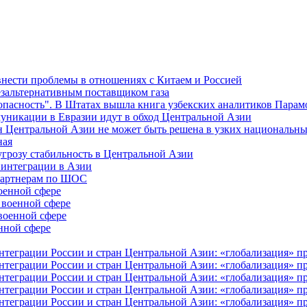
внести проблемы в отношениях с Китаем и Россией
езальтернативным поставщиком газа
зопасность". В Штатах вышла книга узбекских аналитиков Парам
муникации в Евразии идут в обход Центральной Азии
н Центральной Азии не может быть решена в узких национальны
ная
угрозу стабильность в Центральной Азии
 интеграции в Азии
-партнерам по ШОС
оенной сфере
 военной сфере
военной сфере
нной сфере
еграции России и стран Центральной Азии: «глобализация» про
еграции России и стран Центральной Азии: «глобализация» про
еграции России и стран Центральной Азии: «глобализация» про
еграции России и стран Центральной Азии: «глобализация» про
еграции России и стран Центральной Азии: «глобализация» про