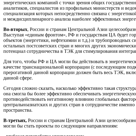
энергетических компаний с точки зрения общих государстве
аналитиков, специалистов из профильных министерств и ведо
специализация которых непосредственно связана с энергетико
и междисциплинарного анализа наиболее эффективных энерге
Во-вторых
, России и странам Центральной Азии целесообраз
Выступая «единым фронтом», РФ и государствам ЦА будет гор
объектов (энергетики, нефтехимии и т.д.) и трубопроводных с
остальных постсоветских стран и многих других экономических
потенциал сотрудничества в ТЭК для стимулирования интегра
Для того, чтобы РФ и ЦА могли бы действовать в энергетичес
качестве транснациональной корпорации (с последующим под
прерогативой данной корпорации должен быть весь ТЭК, вкл
данной сфере.
Сегодня сложно сказать, насколько эффективно такая структур
она смогла бы более эффективно обеспечивать энергетическую 
противодействовать негативному влиянию глобальных факторов
центральноазиатских и других стран в сотрудничестве именно
пространства.
В-третьих,
России и странам Центральной Азии целесообразно
могли бы стать проекты по следующим направлениям: