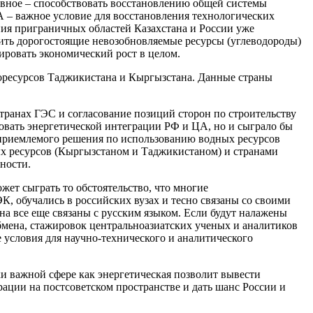
авное – способствовать восстановлению общей системы
 – важное условие для восстановления технологических
ия приграничных областей Казахстана и России уже
мить дорогостоящие невозобновляемые ресурсы (углеводороды)
ировать экономический рост в целом.
горесурсов Таджикистана и Кыргызстана. Данные страны
транах ГЭС и согласование позиций сторон по строительству
вовать энергетической интеграции РФ и ЦА, но и сыграло бы
оприемлемого решения по использованию водных ресурсов
ых ресурсов (Кыргызстаном и Таджикистаном) и странами
ности.
ет сыграть то обстоятельство, что многие
, обучались в российских вузах и тесно связаны со своими
а все еще связаны с русским языком. Если будут налажены
бмена, стажировок центральноазиатских ученых и аналитиков
е условия для научно-технического и аналитического
ки важной сфере как энергетическая позволит вывести
ации на постсоветском пространстве и дать шанс России и