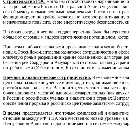
Строительство ГЭС
могло бы способствовать наращиванию об
электроснабжения России и Центральной Азии, существовавше
связей между промышленными комплексами России и центральн
функционирует, но крайне желательно распространить данную 
и значительно повысить свою энергетическую безопасность, с
В рамках сотрудничества в гидроэнергетике было бы перспек
обладают огромным гидроэнергетическим потенциалом, который
При этом наиболее реальными проектами сегодня могли бы ста
новых. Российско-центральноазиатское сотрудничество в сфер
ключевую роль в разрешении крайне болезненной для стран р
бассейна рек Сырдарьи и Амударьи. Это позволило бы устран
потребителями (Узбекистаном, Казахстаном и Туркменистаном)
Научное и аналитическое сотрудничество.
Немаловажное знач
центральноазиатские ученые и руководители, занимающие в на
российскими коллегами. Важно и то, что магистральные напра
более широкие и масштабные межгосударственных (как двух-, 
в России и российских ученых и аналитиков в странах Централ
обеспечения прорыва в российско-центральноазиатском сотруд
В целом,
представляется, что только комплексный и аналитиче
отношения между РФ и ЦА на качественно новый уровень, а в 
Центральной Азии занять достойное место в системе междун