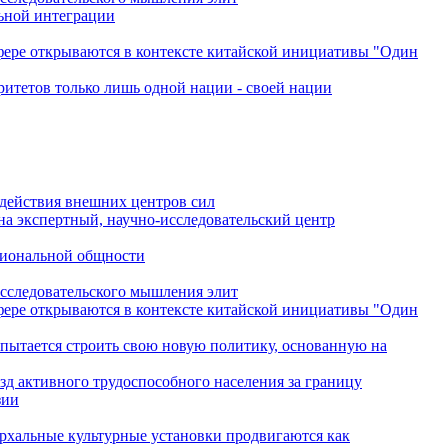
льной интеграции
сфере открываются в контексте китайской инициативы "Один
ритетов только лишь одной нации - своей нации
одействия внешних центров сил
на экспертный, научно-исследовательский центр
гиональной общности
исследовательского мышления элит
сфере открываются в контексте китайской инициативы "Один
 пытается строить свою новую политику, основанную на
зд активного трудоспособного населения за границу
зии
архальные культурные установки продвигаются как