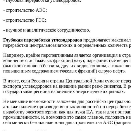
- глубокая переработка углеводородов;
- строительство АЭС;
- строительство ГЭС;
- научное и аналитическое сотрудничество.
Глубокая переработка углеводородов
предполагает максималь
переработки центральноазиатских и определенных количеств ро
Например, крайне перспективным является организация в стр
количество т.н. тяжелых фракций (мазут, парафинистые вещес
(высокооктанового бензина, других видов топлива, а также ши
повышенным содержанием тяжелых фракций) сырую нефть.
В итоге, если Россия и страны Центральной Азии сумеют пере
экспорта углеводородов на внешние рынки резко снизятся. В р
государствами региона на внешних энергетических рынках.
Не меньшие возможности заложены для российско-центральноа
а также наличие производственных мощностей по переработке
выработку электроэнергии как для нужд ЦА, так и для пригр
промышленности, и, возможно это самое главное, положить н
сейсмически безопасные зоны для строительства АЭС (наприме