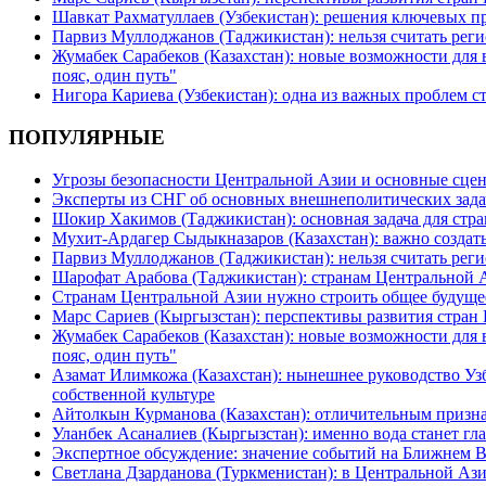
Шавкат Рахматуллаев (Узбекистан): решения ключевых п
Парвиз Муллоджанов (Таджикистан): нельзя считать ре
Жумабек Сарабеков (Казахстан): новые возможности для
пояс, один путь"
Нигора Кариева (Узбекистан): одна из важных проблем с
ПОПУЛЯРНЫЕ
Угрозы безопасности Центральной Азии и основные сцен
Эксперты из СНГ об основных внешнеполитических зада
Шокир Хакимов (Таджикистан): основная задача для стра
Мухит-Ардагер Сыдыкназаров (Казахстан): важно создать
Парвиз Муллоджанов (Таджикистан): нельзя считать ре
Шарофат Арабова (Таджикистан): странам Центральной 
Странам Центральной Азии нужно строить общее будуще
Марс Сариев (Кыргызстан): перспективы развития стран
Жумабек Сарабеков (Казахстан): новые возможности для
пояс, один путь"
Азамат Илимкожа (Казахстан): нынешнее руководство Узб
собственной культуре
Айтолкын Курманова (Казахстан): отличительным признак
Уланбек Асаналиев (Кыргызстан): именно вода станет г
Экспертное обсуждение: значение событий на Ближнем 
Светлана Дзарданова (Туркменистан): в Центральной Ази