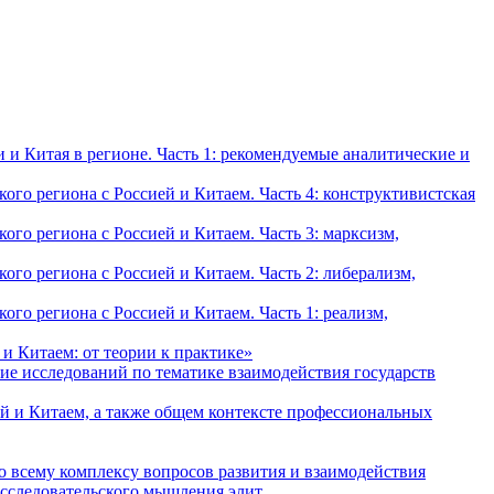
и Китая в регионе. Часть 1: рекомендуемые аналитические и
о региона с Россией и Китаем. Часть 4: конструктивистская
о региона с Россией и Китаем. Часть 3: марксизм,
о региона с Россией и Китаем. Часть 2: либерализм,
о региона с Россией и Китаем. Часть 1: реализм,
и Китаем: от теории к практике»
ие исследований по тематике взаимодействия государств
й и Китаем, а также общем контексте профессиональных
о всему комплексу вопросов развития и взаимодействия
исследовательского мышления элит