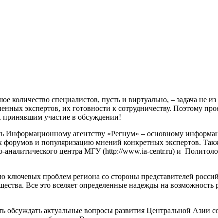
ое количество специалистов, пусть и виртуально, – задача не из
енных экспертов, их готовности к сотрудничеству. Поэтому пр
, принявшим участие в обсуждении!
ть Информационному агентству «Регнум» – основному информац
х форумов и популяризацию мнений конкретных экспертов. Та
налитического центра МГУ (http://www.ia-centr.ru) и Политолог
ю ключевых проблем региона со стороны представителей российс
щества. Все это вселяет определенные надежды на возможность 
ь обсуждать актуальные вопросы развития Центральной Азии со