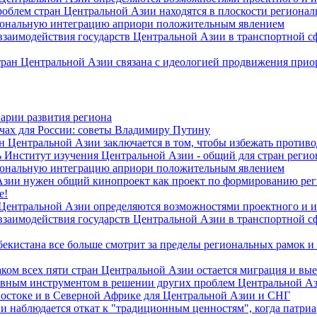
роблем стран Центральной Азии находятся в плоскости региона
гиональную интеграцию априори положительным явлением
 взаимодействия государств Центральной Азии в транспортной 
тран Центральной Азии связана с идеологией продвижения прио
арии развития региона
чах для России: советы Владимиру Путину
н Центральной Азии заключается в том, чтобы избежать против
 Институт изучения Центральной Азии - общий для стран регио
гиональную интеграцию априори положительным явлением
Азии нужен общий кинопроект как проект по формированию ре
е!
 Центральной Азии определяются возможностями проектного и 
 взаимодействия государств Центральной Азии в транспортной 
екистана все больше смотрит за пределы региональных рамок и
ом всех пяти стран Центральной Азии остается миграция и вые
лавным инструментом в решении других проблем Центральной А
Востоке и в Северной Африке для Центральной Азии и СНГ
и наблюдается откат к "традиционным ценностям", когда патри