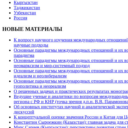
Кыргызстан
Таджикистан
Узбекистан
Россия
НОВЫЕ МАТЕРИАЛЫ
К вопросу научного изучения международных отношений в
научные подходы
Основные парадигмы международных отношений и их возм
парадигма
Основные парадигмы международных отношений и их возм
неомарксизм и мир-системный подход
Основные парадигмы международных отношений и их возм
идеализм и неолиберализм
Основные парадигмы международных отношений и их возмо
геополитика и неореализм
О решенных задачах и практических результатах моногра
Ведущие ученые и аналитики по вопросам международных
региона с РФ и КНР (точка зрения д.п.н. В.В. Парамонова
Об основных институтах научной и аналитической экспе
дискуссий
К концептуальной оценке значения России и Китая для 
Константин Сыроежкин (Казахстан): главная задача для 
Марс Сариев (Кыргызстан): перспективы развития стран