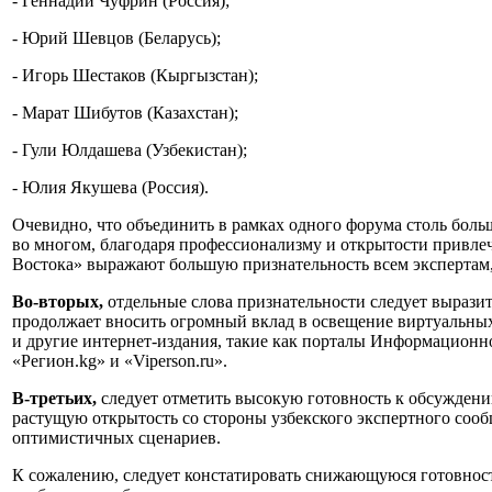
- Геннадий Чуфрин (Россия);
- Юрий Шевцов (Беларусь);
- Игорь Шестаков (Кыргызстан);
- Марат Шибутов (Казахстан);
- Гули Юлдашева (Узбекистан);
- Юлия Якушева (Россия).
Очевидно, что объединить в рамках одного форума столь больш
во многом, благодаря профессионализму и открытости привлеч
Востока» выражают большую признательность всем экспертам
Во-вторых,
отдельные слова признательности следует вырази
продолжает вносить огромный вклад в освещение виртуальны
и другие интернет-издания, такие как порталы Информационно-а
«Регион.kg» и «Viperson.ru».
В-третьих,
следует отметить высокую готовность к обсуждени
растущую открытость со стороны узбекского экспертного сооб
оптимистичных сценариев.
К сожалению, следует констатировать снижающуюся готовност