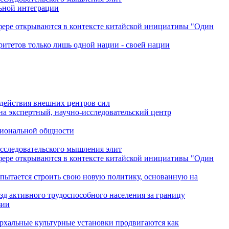
льной интеграции
сфере открываются в контексте китайской инициативы "Один
ритетов только лишь одной нации - своей нации
одействия внешних центров сил
на экспертный, научно-исследовательский центр
гиональной общности
исследовательского мышления элит
сфере открываются в контексте китайской инициативы "Один
 пытается строить свою новую политику, основанную на
зд активного трудоспособного населения за границу
зии
архальные культурные установки продвигаются как