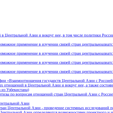
 Центральной Азии и вокруг нее, в том числе политики России 
ожное применение в изучении связей стран центральноазиатског
ожное применение в изучении связей стран центральноазиатског
ожное применение в изучении связей стран центральноазиатског
жное применение в изучении связей стран центральноазиатског
фии «Взаимоотношения государств Центральной Азии с Россией 
 отношений в Центральной Азии и вокруг нее, а также состоян
 из Узбекистана)
ртизы по вопросам отношений стран Центральной Азии с Россие
Центральной Азии
стран Центральной Азии - проведение системных исследований п
 Центральной Азии определяются возможностями проектного и 