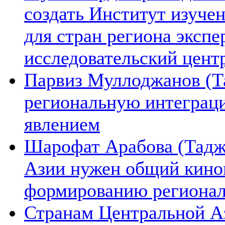
создать Институт изуче
для стран региона экспе
исследовательский цент
Парвиз Муллоджанов (Та
региональную интеграц
явлением
Шарофат Арабова (Тадж
Азии нужен общий киноп
формированию региона
Странам Центральной А