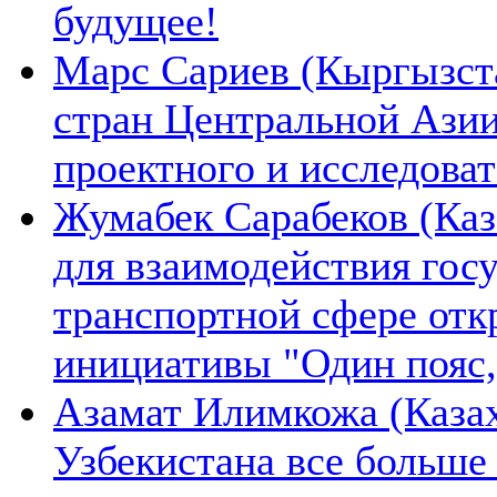
будущее!
Марс Сариев (Кыргызста
стран Центральной Ази
проектного и исследова
Жумабек Сарабеков (Каз
для взаимодействия гос
транспортной сфере отк
инициативы "Один пояс,
Азамат Илимкожа (Казах
Узбекистана все больше