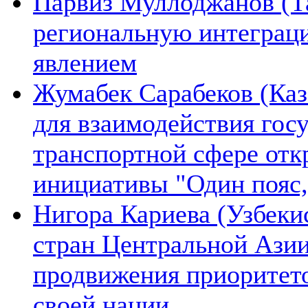
Парвиз Муллоджанов (Та
региональную интеграц
явлением
Жумабек Сарабеков (Каз
для взаимодействия гос
транспортной сфере отк
инициативы "Один пояс,
Нигора Кариева (Узбеки
стран Центральной Азии
продвижения приоритето
своей нации