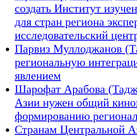
создать Институт изуче
для стран региона экспе
исследовательский цент
Парвиз Муллоджанов (Та
региональную интеграц
явлением
Шарофат Арабова (Тадж
Азии нужен общий киноп
формированию региона
Странам Центральной А