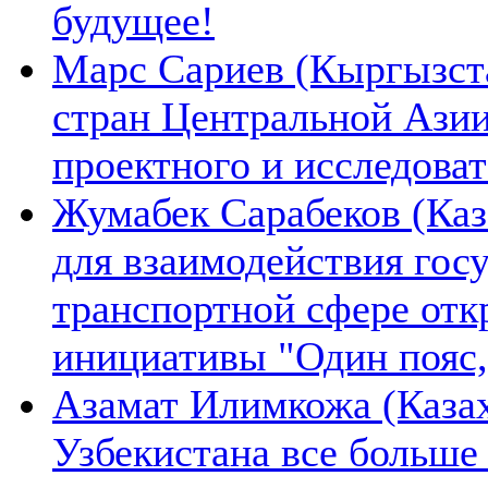
будущее!
Марс Сариев (Кыргызста
стран Центральной Ази
проектного и исследова
Жумабек Сарабеков (Каз
для взаимодействия гос
транспортной сфере отк
инициативы "Один пояс,
Азамат Илимкожа (Казах
Узбекистана все больше