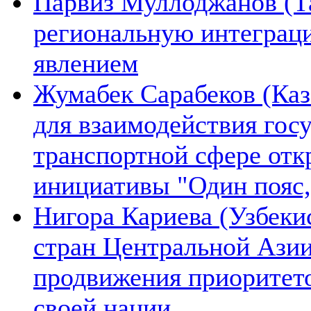
Парвиз Муллоджанов (Та
региональную интеграц
явлением
Жумабек Сарабеков (Каз
для взаимодействия гос
транспортной сфере отк
инициативы "Один пояс,
Нигора Кариева (Узбеки
стран Центральной Азии
продвижения приоритето
своей нации