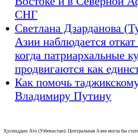
Востоке и в Северной А
СНГ
Светлана Дзарданова (Т
Азии наблюдается откат
когда патриархальные к
продвигаются как единс
Как помочь таджикском
Владимиру Путину
Ҳусниддин Ато (Узбекистан): Центральная Азия могла бы стат