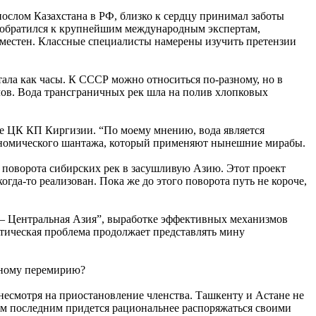
послом Казахстана в РФ, близко к сердцу принимал заботы
 он обратился к крупнейшим международным экспертам,
уместен. Классные специалисты намерены изучить претензии
тала как часы. К СССР можно относиться по-разному, но в
ов. Вода трансграничных рек шла на полив хлопковых
аве ЦК КП Киргизии. “По моему мнению, вода является
 экономического шантажа, который применяют нынешние мирабы.
ей поворота сибирских рек в засушливую Азию. Этот проект
да-то реализован. Пока же до этого поворота путь не короче,
я – Центральная Азия”, выработке эффективных механизмов
тическая проблема продолжает представлять мину
одному перемирию?
 несмотря на приостановление членства. Ташкенту и Астане не
ум последним придется рациональнее распоряжаться своими