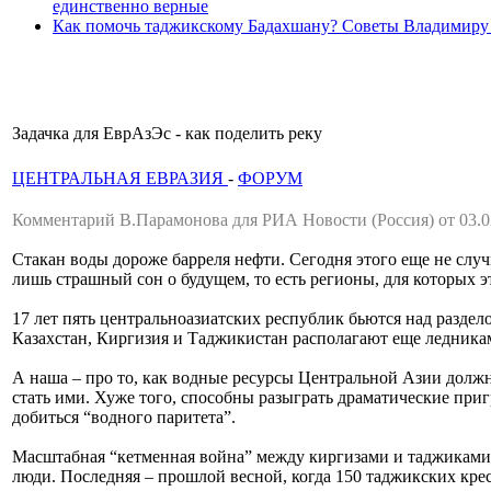
единственно верные
Как помочь таджикскому Бадахшану? Советы Владимиру
Задачка для ЕврАзЭс - как поделить реку
ЦЕНТРАЛЬНАЯ ЕВРАЗИЯ
-
ФОРУМ
Комментарий В.Парамонова для РИА Новости (Россия) от 03.0
Стакан воды дороже барреля нефти. Сегодня этого еще не случи
лишь страшный сон о будущем, то есть регионы, для которых 
17 лет пять центральноазиатских республик бьются над раздело
Казахстан, Киргизия и Таджикистан располагают еще ледникам
А наша – про то, как водные ресурсы Центральной Азии должн
стать ими. Хуже того, способны разыграть драматические приг
добиться “водного паритета”.
Масштабная “кетменная война” между киргизами и таджиками 
люди. Последняя – прошлой весной, когда 150 таджикских крес