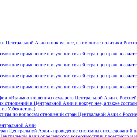
 Центральной Азии и вокруг нее, в том числе политики России 
ожное применение в изучении связей стран центральноазиатског
ожное применение в изучении связей стран центральноазиатског
ожное применение в изучении связей стран центральноазиатског
жное применение в изучении связей стран центральноазиатског
фии «Взаимоотношения государств Центральной Азии с Россией 
 отношений в Центральной Азии и вокруг нее, а также состоян
 из Узбекистана)
ртизы по вопросам отношений стран Центральной Азии с Россие
Центральной Азии
стран Центральной Азии - проведение системных исследований п
 Центральной Азии определяются возможностями проектного и 