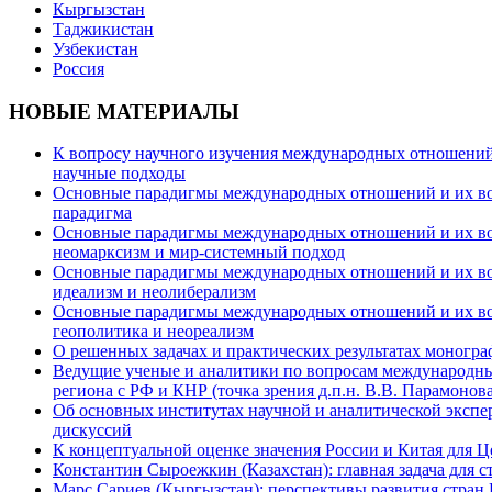
Кыргызстан
Таджикистан
Узбекистан
Россия
НОВЫЕ МАТЕРИАЛЫ
К вопросу научного изучения международных отношений в
научные подходы
Основные парадигмы международных отношений и их возм
парадигма
Основные парадигмы международных отношений и их возм
неомарксизм и мир-системный подход
Основные парадигмы международных отношений и их возм
идеализм и неолиберализм
Основные парадигмы международных отношений и их возмо
геополитика и неореализм
О решенных задачах и практических результатах моногра
Ведущие ученые и аналитики по вопросам международных
региона с РФ и КНР (точка зрения д.п.н. В.В. Парамонова
Об основных институтах научной и аналитической экспе
дискуссий
К концептуальной оценке значения России и Китая для 
Константин Сыроежкин (Казахстан): главная задача для 
Марс Сариев (Кыргызстан): перспективы развития стран