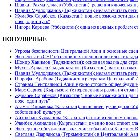
Шавкат Рахматуллаев (Узбекистан): решения ключевых п
Парвиз Муллоджанов (Таджикистан): нельзя считать ре
Жумабек Сарабеков (Казахстан): новые возможности для
пояс, один путь"
Нигора Кариева (Узбекистан): одна из важных проблем с
ПОПУЛЯРНЫЕ
Угрозы безопасности Центральной Азии и основные сцен
Эксперты из СНГ об основных внешнеполитических зада
Шокир Хакимов (Таджикистан): основная задача для стра
Мухит-Ардагер Сыдыкназаров (Казахстан): важно создать
Парвиз Муллоджанов (Таджикистан): нельзя считать ре
Шарофат Арабова (Таджикистан): странам Центральной 
Странам Центральной Азии нужно строить общее будуще
Марс Сариев (Кыргызстан): перспективы развития стран
Жумабек Сарабеков (Казахстан): новые возможности для
пояс, один путь"
Азамат Илимкожа (Казахстан): нынешнее руководство Узб
собственной культуре
Айтолкын Курманова (Казахстан): отличительным признак
Уланбек Асаналиев (Кыргызстан): именно вода станет г
Экспертное обсуждение: значение событий на Ближнем 
Светлана Дзарданова (Туркменистан): в Центральной Ази