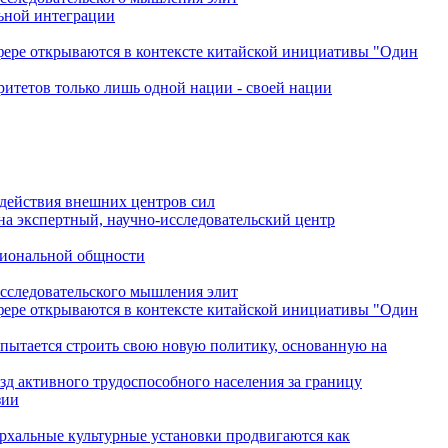
льной интеграции
сфере открываются в контексте китайской инициативы "Один
ритетов только лишь одной нации - своей нации
одействия внешних центров сил
на экспертный, научно-исследовательский центр
гиональной общности
исследовательского мышления элит
сфере открываются в контексте китайской инициативы "Один
 пытается строить свою новую политику, основанную на
зд активного трудоспособного населения за границу
зии
архальные культурные установки продвигаются как