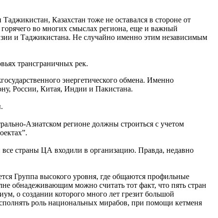
Таджикистан, Казахстан тоже не оставался в стороне от
й горячего во многих смыслах региона, еще и важный
гизии и Таджикистана. Не случайно именно этим независимым
вьях трансграничных рек.
жгосударственного энергетического обмена. Именно
ну, России, Китая, Индии и Пакистана.
.
трально-Азиатском регионе должны строиться с учетом
оектах”.
все страны ЦА входили в организацию. Правда, недавно
ется Группа высокого уровня, где общаются профильные
олне обнадеживающим можно считать тот факт, что пять стран
иум, о создании которого много лет грезит большой
 исполнять роль национальных мирабов, при помощи кетменя