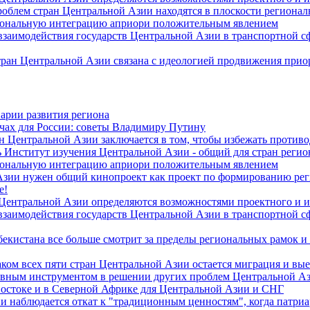
роблем стран Центральной Азии находятся в плоскости региона
гиональную интеграцию априори положительным явлением
 взаимодействия государств Центральной Азии в транспортной 
тран Центральной Азии связана с идеологией продвижения прио
арии развития региона
чах для России: советы Владимиру Путину
н Центральной Азии заключается в том, чтобы избежать против
 Институт изучения Центральной Азии - общий для стран регио
гиональную интеграцию априори положительным явлением
Азии нужен общий кинопроект как проект по формированию ре
е!
 Центральной Азии определяются возможностями проектного и 
 взаимодействия государств Центральной Азии в транспортной 
екистана все больше смотрит за пределы региональных рамок и
ом всех пяти стран Центральной Азии остается миграция и вые
лавным инструментом в решении других проблем Центральной А
Востоке и в Северной Африке для Центральной Азии и СНГ
и наблюдается откат к "традиционным ценностям", когда патри