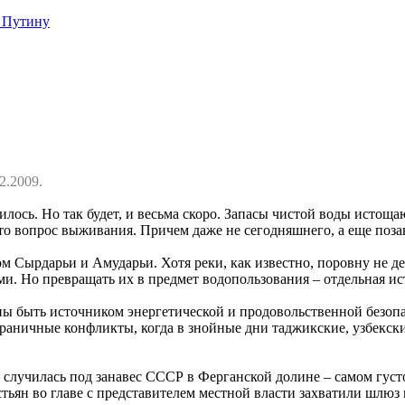
 Путину
2.2009.
лось. Но так будет, и весьма скоро. Запасы чистой воды истоща
это вопрос выживания. Причем даже не сегодняшнего, а еще поза
м Сырдарьи и Амударьи. Хотя реки, как известно, поровну не де
и. Но превращать их в предмет водопользования – отдельная ис
ы быть источником энергетической и продовольственной безопа
раничные конфликты, когда в знойные дни таджикские, узбекские
случилась под занавес СССР в Ферганской долине – самом густ
тьян во главе с представителем местной власти захватили шлюз