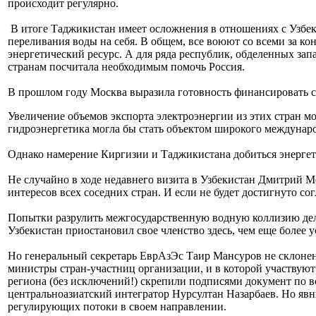
происходит регулярно.
В итоге Таджикистан имеет осложнения в отношениях с Узбеки
переливания воды на себя. В общем, все воюют со всеми за ко
энергетический ресурс. А для ряда республик, обделенных за
странам посчитала необходимым помочь Россия.
В прошлом году Москва выразила готовность финансировать 
Увеличение объемов экспорта электроэнергии из этих стран м
гидроэнергетика могла бы стать объектом широкого междунаро
Однако намерение Киргизии и Таджикистана добиться энергет
Не случайно в ходе недавнего визита в Узбекистан Дмитрий М
интересов всех соседних стран. И если не будет достигнуто со
Попытки разрулить межгосударственную водную коллизию дел
Узбекистан приостановил свое членство здесь, чем еще более 
Но генеральный секретарь ЕврАзЭс Таир Мансуров не склонен
министры стран-участниц организации, и в которой участвуют 
региона (без исключений!) скрепили подписями документ по во
центральноазиатский интегратор Нурсултан Назарбаев. Но явн
регулирующих потоки в своем направлении.