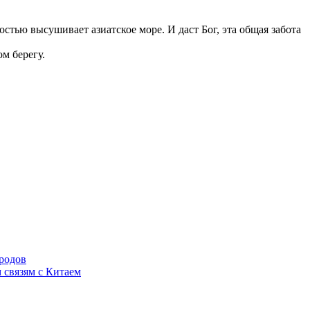
стью высушивает азиатское море. И даст Бог, эта общая забота
м берегу.
родов
 связям с Китаем