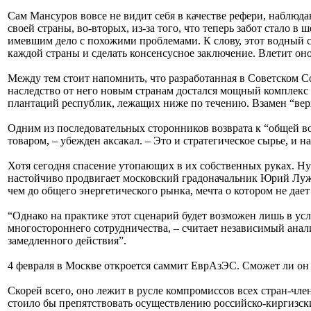
Сам Мансуров вовсе не видит себя в качестве рефери, наблюда
своей страны, во-вторых, из-за того, что теперь забот стало
имевшим дело с похожими проблемами. К слову, этот водный 
каждой страны и сделать консенсусное заключение. Влетит оно,
Между тем стоит напомнить, что разработанная в Советском Со
наследство от него новым странам достался мощный комплекс
плантаций республик, лежащих ниже по течению. Взамен “вер
Одним из последовательных сторонников возврата к “общей во
товаром, – убежден аксакал. – Это и стратегическое сырье, 
Хотя сегодня спасение утопающих в их собственных руках. Ну 
настойчиво продвигает московский градоначальник Юрий Лужков
чем до общего энергетического рынка, мечта о котором не дае
“Однако на практике этот сценарий будет возможен лишь в ус
многостороннего сотрудничества, – считает независимый ана
замедленного действия”.
4 февраля в Москве откроется саммит ЕврАзЭС. Сможет ли он 
Скорей всего, оно лежит в русле компромиссов всех стран-чле
стоило бы препятствовать осуществлению российско-киргизск