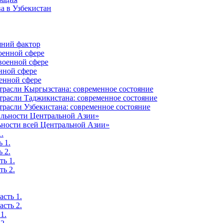
а в Узбекистан
шний фактор
оенной сфере
военной сфере
нной сфере
оенной сфере
отрасли Кыргызстана: современное состояние
отрасли Таджикистана: современное состояние
трасли Узбекистана: современное состояние
бильности Центральной Азии»
льности всей Центральной Азии»
.
 1.
 2.
ть 1.
ть 2.
сть 1.
сть 2.
1.