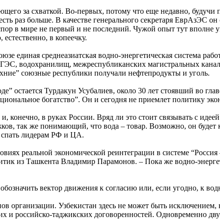
ющего за схваткой. Во-первых, потому что еще недавно, будучи 
 в шесть раз больше. В качестве генерального секретаря ЕврАзЭС
спор в мире не первый и не последний. Чужой опыт тут вполне 
 естественно, в копеечку.
юзе единая среднеазиатская водно-энергетическая система рабо
 ГЭС, водохранилищ, межреспубликанских магистральных канал
хние” союзные республики получали нефтепродукты и уголь.
де” остается Турдакун Усубалиев, около 30 лет стоявший во гл
и национальное богатство”. Он и сегодня не приемлет политику
и, конечно, в руках России. Вряд ли это стоит связывать с иде
, так же понимающий, что вода – товар. Возможно, он будет ког
т спать лидерам РФ и ЦА.
ловиях реальной экономической реинтеграции в системе “Росси
литик из Ташкента Владимир Парамонов. – Пока же водно-энерге
обозначить вектор движения к согласию или, если угодно, к в
нов организации. Узбекистан здесь не может быть исключением,
их и российско-таджикских договоренностей. Одновременно дв