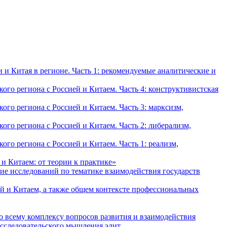
и Китая в регионе. Часть 1: рекомендуемые аналитические и
о региона с Россией и Китаем. Часть 4: конструктивистская
о региона с Россией и Китаем. Часть 3: марксизм,
о региона с Россией и Китаем. Часть 2: либерализм,
о региона с Россией и Китаем. Часть 1: реализм,
и Китаем: от теории к практике»
ие исследований по тематике взаимодействия государств
й и Китаем, а также общем контексте профессиональных
о всему комплексу вопросов развития и взаимодействия
исследовательского мышления элит