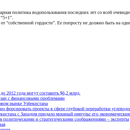
дарная политика водопользования последних лет со всей очевидно
 “5+1”.
 от “собственной гордости”. Ее попросту не должно быть на одно
о 2012 года могут составить $6,2 млрд.
вязан с финансовыми проблемами
зовом рынке Узбекистана
о форсировать проекты в сфере глубокой переработки углеводо
екистана с Западом придало мощный импульс его экономическим
я политическими и стратегическими соображениями – эксперты
ная
рация