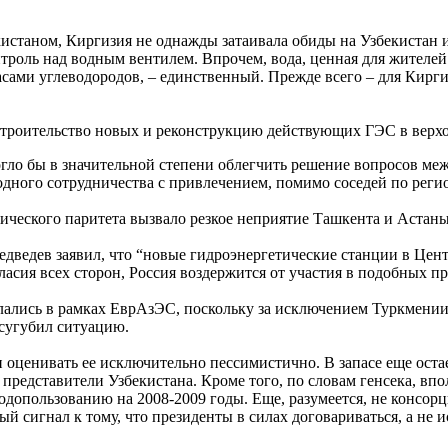
станом, Киргизия не однажды затаивала обиды на Узбекистан и 
нтроль над водным вентилем. Впрочем, вода, ценная для жителе
пасами углеводородов, – единственный. Прежде всего – для Кир
строительство новых и реконструкцию действующих ГЭС в верхо
огло бы в значительной степени облегчить решение вопросов ме
дного сотрудничества с привлечением, помимо соседей по регио
ического паритета вызвало резкое неприятие Ташкента и Астаны
едведев заявил, что “новые гидроэнергетические станции в Цен
гласия всех сторон, Россия воздержится от участия в подобных пр
ались в рамках ЕврАзЭС, поскольку за исключением Туркмении 
усугубил ситуацию.
 оценивать ее исключительно пессимистично. В запасе еще оста
представители Узбекистана. Кроме того, по словам генсека, вп
допользованию на 2008-2009 годы. Еще, разумеется, не консорц
ый сигнал к тому, что президенты в силах договариваться, а не