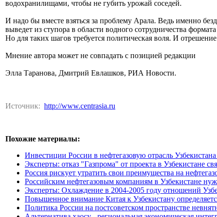
водохранилищами, чтобы не губить урожай соседей.
И надо бы вместе взяться за проблему Арала. Ведь именно без
выведет из ступора в области водного сотрудничества формата
Но для таких шагов требуется политическая воля. И отрешение
Мнение автора может не совпадать с позицией редакции
Элла Таранова, Дмитрий Евлашков, РИА Новости.
Источник:
http://www.centrasia.ru
Похожие материалы:
Инвестиции России в нефтегазовую отрасль Узбекистана д
Эксперты: отказ "Газпрома" от проекта в Узбекистане с
Россия рискует утратить свои преимущества на нефтега
Российским нефтегазовым компаниям в Узбекистане нужн
Эксперты: Охлаждение в 2004-2005 году отношений Узб
Повышенное внимание Китая к Узбекистану определяетс
Политика России на постсоветском пространстве невнят
Альтернатива хаосу - региональная экономическая интег