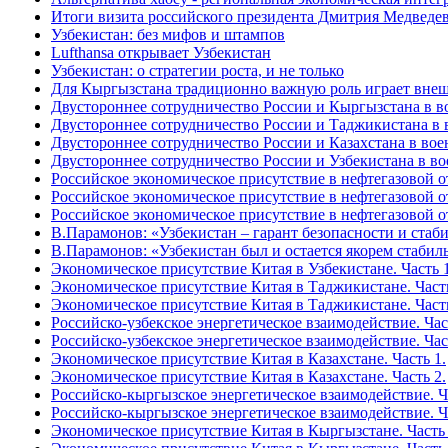
Итоги визита российского президента Дмитрия Медведев
Узбекистан: без мифов и штампов
Lufthansa открывает Узбекистан
Узбекистан: о стратегии роста, и не только
Для Кыргызстана традиционно важную роль играет вне
Двустороннее сотрудничество России и Кыргызстана в в
Двустороннее сотрудничество России и Таджикистана в 
Двустороннее сотрудничество России и Казахстана в вое
Двустороннее сотрудничество России и Узбекистана в в
Российское экономическое присутствие в нефтегазовой 
Российское экономическое присутствие в нефтегазовой 
Российское экономическое присутствие в нефтегазовой о
В.Парамонов: «Узбекистан – гарант безопасности и ста
В.Парамонов: «Узбекистан был и остается якорем стаби
Экономическое присутствие Китая в Узбекистане. Часть 1
Экономическое присутствие Китая в Таджикистане. Часть
Экономическое присутствие Китая в Таджикистане. Часть
Российско-узбекское энергетическое взаимодействие. Час
Российско-узбекское энергетическое взаимодействие. Час
Экономическое присутствие Китая в Казахстане. Часть 1.
Экономическое присутствие Китая в Казахстане. Часть 2.
Российско-кыргызское энергетическое взаимодействие. Ча
Российско-кыргызское энергетическое взаимодействие. Ча
Экономическое присутствие Китая в Кыргызстане. Часть 