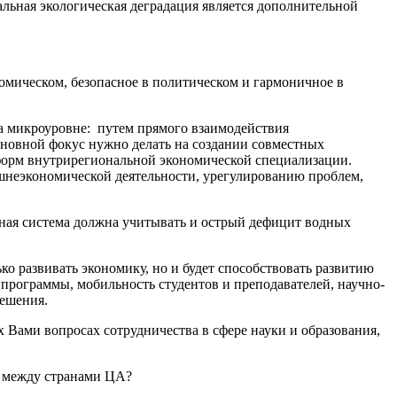
альная экологическая деградация является дополнительной
омическом, безопасное в политическом и гармоничное в
на микроуровне: путем прямого взаимодействия
сновной фокус нужно делать на создании совместных
форм внутрирегиональной экономической специализации.
шнеэкономической деятельности, урегулированию проблем,
нная система должна учитывать и острый дефицит водных
ько развивать экономику, но и будет способствовать развитию
программы, мобильность студентов и преподавателей, научно-
решения.
х Вами вопросах сотрудничества в сфере науки и образования,
а между странами ЦА?