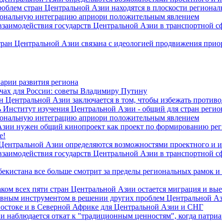
роблем стран Центральной Азии находятся в плоскости региона
гиональную интеграцию априори положительным явлением
 взаимодействия государств Центральной Азии в транспортной 
тран Центральной Азии связана с идеологией продвижения прио
арии развития региона
чах для России: советы Владимиру Путину
н Центральной Азии заключается в том, чтобы избежать против
 Институт изучения Центральной Азии - общий для стран регио
гиональную интеграцию априори положительным явлением
Азии нужен общий кинопроект как проект по формированию ре
е!
 Центральной Азии определяются возможностями проектного и 
 взаимодействия государств Центральной Азии в транспортной 
екистана все больше смотрит за пределы региональных рамок и
ом всех пяти стран Центральной Азии остается миграция и вые
лавным инструментом в решении других проблем Центральной А
Востоке и в Северной Африке для Центральной Азии и СНГ
и наблюдается откат к "традиционным ценностям", когда патри