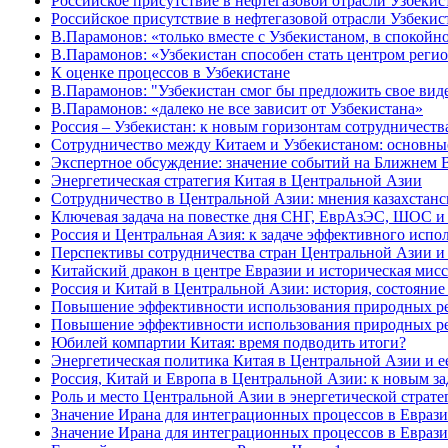
Российское присутствие в нефтегазовой отрасли Узбекис
Российское присутствие в нефтегазовой отрасли Узбекис
В.Парамонов: «только вместе с Узбекистаном, в спокой
В.Парамонов: «Узбекистан способен стать центром реги
К оценке процессов в Узбекистане
В.Парамонов: "Узбекистан смог бы предложить свое вид
В.Парамонов: «далеко не все зависит от Узбекистана»
Россия – Узбекистан: к новым горизонтам сотрудничеств
Сотрудничество между Китаем и Узбекистаном: основны
Экспертное обсуждение: значение событий на Ближнем 
Энергетическая стратегия Китая в Центральной Азии
Сотрудничество в Центральной Азии: мнения казахстанс
Ключевая задача на повестке дня СНГ, ЕврАзЭС, ШОС 
Россия и Центральная Азия: к задаче эффективного испо
Перспективы сотрудничества стран Центральной Азии 
Китайский дракон в центре Евразии и историческая мис
Россия и Китай в Центральной Азии: история, состояни
Повышение эффективности использования природных ресу
Повышение эффективности использования природных ресу
Юбилей компартии Китая: время подводить итоги?
Энергетическая политика Китая в Центральной Азии и е
Россия, Китай и Европа в Центральной Азии: к новым за
Роль и место Центральной Азии в энергетической стратег
Значение Ирана для интеграционных процессов в Евразии
Значение Ирана для интеграционных процессов в Евразии