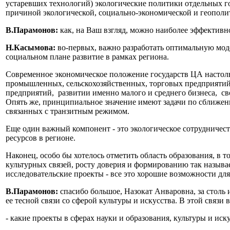
устаревших технологий) экологические политики отдельных го
причиной экологической, социально-экономической и геополи
В.Парамонов:
как, на Ваш взгляд, можно наиболее эффектив
Н.Касымова:
во-первых, важно разработать оптимальную мод
социальном плане развитие в рамках региона.
Современное экономическое положение государств ЦА настольк
промышленных, сельскохозяйственных, торговых предприятий,
предприятий, развитии именно малого и среднего бизнеса, 
Опять же, принципиальное значение имеют задачи по сближен
связанных с транзитным режимом.
Еще один важный компонент - это экологическое сотрудничес
ресурсов в регионе.
Наконец, особо бы хотелось отметить область образования, в т
культурных связей, росту доверия и формированию так назыв
исследовательские проекты - все это хорошие возможности дл
В.Парамонов:
спасибо большое, Назокат Анваровна, за столь
ее тесной связи со сферой культуры и искусства. В этой связ
- какие проекты в сферах науки и образования, культуры и и