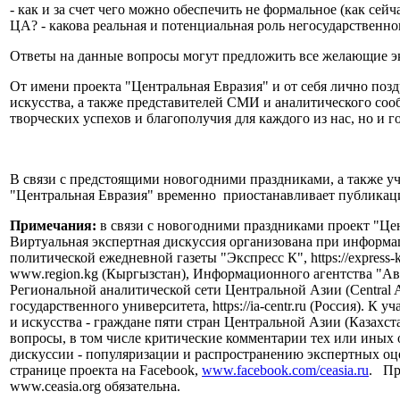
- как и за счет чего можно обеспечить не формальное (как сей
ЦА? - какова реальная и потенциальная роль негосударственно
Ответы на данные вопросы могут предложить все желающие эк
От имени проекта "Центральная Евразия" и от себя лично поз
искусства, а также представителей СМИ и аналитического сооб
творческих успехов и благополучия для каждого из нас, но и 
В связи с предстоящими новогодними праздниками, а также уч
"Центральная Евразия" временно приостанавливает публикаци
Примечания:
в связи с новогодними праздниками проект "Цен
Виртуальная экспертная дискуссия организована при информаци
политической ежедневной газеты "Экспресс К", https://expres
www.region.kg (Кыргызстан), Информационного агентства "Авес
Региональной аналитической сети Центральной Азии (Central
государственного университета, https://ia-centr.ru (Россия).
и искусства - граждане пяти стран Центральной Азии (Казахс
вопросы, в том числе критические комментарии тех или иных
дискуссии - популяризации и распространению экспертных оц
странице проекта на Facebook,
www.facebook.com/ceasia.ru
. Пр
www.ceasia.org обязательна.