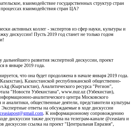
овательское, взаимодействие государственных структур стран
в процессах взаимодействия стран ЦА?
ски активных коллег - экспертов из сфер науки, культуры и
жку дискуссии! Пусть 2019 год станет не только годом
и!
у дальнейшего развития экспертной дискуссии, проект
 в январе 2019 года.
руется, что она будет продолжена в начале января 2019 года.
(Казахстан), Казахстанской республиканской общественно-
ws.kg (Кыргызстан), Аналитического ресурса "Регион",
ртала "Новости Узбекистана", www.nuz.uz (Узбекистан),
 Информационно-аналитического центра Московского
рты и аналитики, общественные деятели, представители культуры
. Экспертные ответы на обсуждаемые в ходе дискуссии
ceasiapost@gmail.com
. К информационному сопровождению
е дискуссии также доступна на телеграм-канале @ceasiaru и
 дискуссии ссылка на проект "Центральная Евразия",