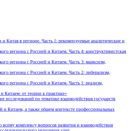
и Китая в регионе. Часть 1: рекомендуемые аналитические и
о региона с Россией и Китаем. Часть 4: конструктивистская
о региона с Россией и Китаем. Часть 3: марксизм,
о региона с Россией и Китаем. Часть 2: либерализм,
о региона с Россией и Китаем. Часть 1: реализм,
и Китаем: от теории к практике»
ие исследований по тематике взаимодействия государств
й и Китаем, а также общем контексте профессиональных
о всему комплексу вопросов развития и взаимодействия
исследовательского мышления элит