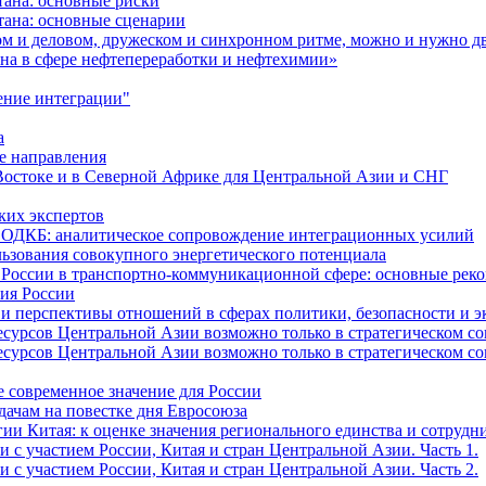
тана: основные риски
тана: основные сценарии
ном и деловом, дружеском и синхронном ритме, можно и нужно д
она в сфере нефтепереработки и нефтехимии»
ение интеграции"
а
е направления
Востоке и в Северной Африке для Центральной Азии и СНГ
ких экспертов
и ОДКБ: аналитическое сопровождение интеграционных усилий
льзования совокупного энергетического потенциала
и России в транспортно-коммуникационной сфере: основные р
сия России
е и перспективы отношений в сферах политики, безопасности и 
рсов Центральной Азии возможно только в стратегическом союз
рсов Центральной Азии возможно только в стратегическом союз
е современное значение для России
дачам на повестке дня Евросоюза
ии Китая: к оценке значения регионального единства и сотрудн
 с участием России, Китая и стран Центральной Азии. Часть 1.
 с участием России, Китая и стран Центральной Азии. Часть 2.