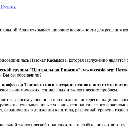
 Путину
ентральной Азии открывает широкие возможности для решения к
присоединилась Назокат Касымова, которая заслуженно является
еской группы "Центральная Евразия", www.ceasia.org:
Назока
и Вы бы обозначили?
, профессор Ташкентского государственного института восто
кса экономических, социальных и экологических проблем.
новится залогом успешного продвижения интересов национальных
развития, учитывая новые условия геополитического и экономич
т, ограничения в движении капитала, различный уровень трансп
ональной экологической политики, так и слабые, не соответст