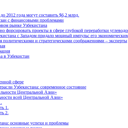
о 2012 года могут составить $6,2 млрд.
вязан с финансовыми проблемами
зовом рынке Узбекистана
о форсировать проекты в сфере глубокой переработки углеводо
екистана с Западом придало мощный импульс его экономическим
я политическими и стратегическими соображениями – эксперты
ная
рация
а в Узбекистан
оенной сфере
трасли Узбекистана: современное состояние
бильности Центральной Азии»
льности всей Центральной Азии»
.
ть 1.
ть 2.
стана: основные успехи и проблемы