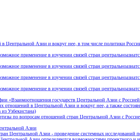
 Центральной Азии и вокруг нее, в том числе политики России 
ожное применение в изучении связей стран центральноазиатског
ожное применение в изучении связей стран центральноазиатског
ожное применение в изучении связей стран центральноазиатског
жное применение в изучении связей стран центральноазиатског
фии «Взаимоотношения государств Центральной Азии с Россией 
 отношений в Центральной Азии и вокруг нее, а также состоян
 из Узбекистана)
ртизы по вопросам отношений стран Центральной Азии с Россие
Центральной Азии
стран Центральной Азии - проведение системных исследований п
 Центральной Азии определяются возможностями проектного и 