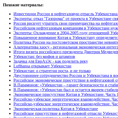
Похожие материалы:
Инвестиции России в нефтегазовую отрасль Узбекистана д
Эксперты: отказ "Газпрома" от проекта в Узбекистане с
Россия рискует утратить свои преимущества на нефтега
Российским нефтегазовым компаниям в Узбекистане нужн
Эксперты: Охлаждение в 2004-2005 году отношений Узб
Повышенное внимание Китая к Узбекистану определяетс
Политика России на постсоветском пространстве невнят
Альтернатива хаосу - региональная экономическая интег
Итоги визита российского президента Дмитрия Медведев
Узбекистан: без мифов и штампов
Задачка для ЕврАзЭс - как поделить реку
Lufthansa открывает Узбекистан
Узбекистан: о стратегии роста, и не только
Двустороннее сотрудничество России и Узбекистана в в
Российское экономическое присутствие в нефтегазовой о
В.Парамонов: «Узбекистан – гарант безопасности и ста
В.Парамонов: «Узбекистан был и остается якорем стаби
Экономическое присутствие Китая в Узбекистане. Часть 1
Российско-узбекское энергетическое взаимодействие. Час
Российско-узбекское энергетическое взаимодействие. Час
Экономическая политика Китая в Узбекистане
Российское присутствие в нефтегазовой отрасли Узбеки