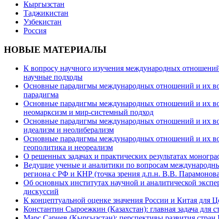
Кыргызстан
Таджикистан
Узбекистан
Россия
НОВЫЕ МАТЕРИАЛЫ
К вопросу научного изучения международных отношений в
научные подходы
Основные парадигмы международных отношений и их возм
парадигма
Основные парадигмы международных отношений и их возм
неомарксизм и мир-системный подход
Основные парадигмы международных отношений и их возм
идеализм и неолиберализм
Основные парадигмы международных отношений и их возмо
геополитика и неореализм
О решенных задачах и практических результатах моногра
Ведущие ученые и аналитики по вопросам международных
региона с РФ и КНР (точка зрения д.п.н. В.В. Парамонова
Об основных институтах научной и аналитической экспе
дискуссий
К концептуальной оценке значения России и Китая для 
Константин Сыроежкин (Казахстан): главная задача для 
Марс Сариев (Кыргызстан): перспективы развития стран