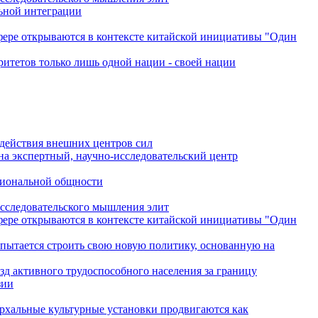
льной интеграции
сфере открываются в контексте китайской инициативы "Один
ритетов только лишь одной нации - своей нации
одействия внешних центров сил
на экспертный, научно-исследовательский центр
гиональной общности
исследовательского мышления элит
сфере открываются в контексте китайской инициативы "Один
 пытается строить свою новую политику, основанную на
зд активного трудоспособного населения за границу
зии
архальные культурные установки продвигаются как