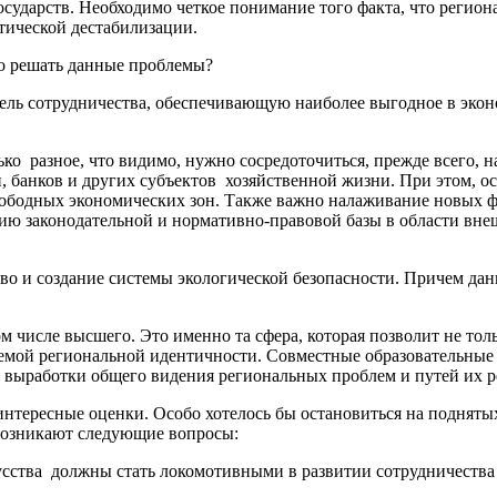
сударств. Необходимо четкое понимание того факта, что регион
тической дестабилизации.
но решать данные проблемы?
ель сотрудничества, обеспечивающую наиболее выгодное в экон
о разное, что видимо, нужно сосредоточиться, прежде всего, 
 банков и других субъектов хозяйственной жизни. При этом, о
свободных экономических зон. Также важно налаживание новых 
ию законодательной и нормативно-правовой базы в области вне
тво и создание системы экологической безопасности. Причем да
ом числе высшего. Это именно та сфера, которая позволит не тол
аемой региональной идентичности. Совместные образовательные 
я выработки общего видения региональных проблем и путей их 
 интересные оценки. Особо хотелось бы остановиться на подняты
и возникают следующие вопросы:
скусства должны стать локомотивными в развитии сотрудничеств