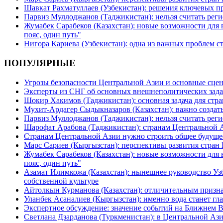
Шавкат Рахматуллаев (Узбекистан): решения ключевых п
Парвиз Муллоджанов (Таджикистан): нельзя считать ре
Жумабек Сарабеков (Казахстан): новые возможности для
пояс, один путь"
Нигора Кариева (Узбекистан): одна из важных проблем с
ПОПУЛЯРНЫЕ
Угрозы безопасности Центральной Азии и основные сцен
Эксперты из СНГ об основных внешнеполитических зада
Шокир Хакимов (Таджикистан): основная задача для стра
Мухит-Ардагер Сыдыкназаров (Казахстан): важно создать
Парвиз Муллоджанов (Таджикистан): нельзя считать ре
Шарофат Арабова (Таджикистан): странам Центральной 
Странам Центральной Азии нужно строить общее будуще
Марс Сариев (Кыргызстан): перспективы развития стран
Жумабек Сарабеков (Казахстан): новые возможности для
пояс, один путь"
Азамат Илимкожа (Казахстан): нынешнее руководство Узб
собственной культуре
Айтолкын Курманова (Казахстан): отличительным признак
Уланбек Асаналиев (Кыргызстан): именно вода станет г
Экспертное обсуждение: значение событий на Ближнем 
Светлана Дзарданова (Туркменистан): в Центральной Ази