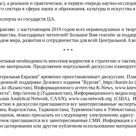
час), а реальное и практическое, в первую очередь научно-исслед
го сектора в сферах науки и образования, культуры и искусства 
сперты из государств ЦА.
дравляю с наступающим 2019 годом всех неравнодушных и творче
щества, благодарных читателей! Большое Вам спасибо за поддер
годом мира, развития и сотрудничества для всей Центральной Ази
* * *
итывая необходимость внесения корректив в стратегию и тактик
ю материалов. Продолжение виртуальной дискуссии планируется
тральная Евразия" временно приостанавливает дискуссию. Плани
онной поддержке Делового издания "Курсив", https://kursiv.kz 
s-k.kz (Казахстан), Информационного агентства K-News, www.kne
та", http://avesta.tj (Таджикистан), Информационного медиа-по
 Asian Analytical Network, CAAN), www.caa-network.org (США),
 К участию в дискуссии приглашаются все заинтересованные экспе
тана, Кыргызстана, Таджикистана, Туркменистана и Узбекистана)
 оценок, можно присылать по следующему электронному адресу:
енок приглашаются все заинтересованные СМИ. Информация о ход
и цитировании или другом публичном использовании материалов