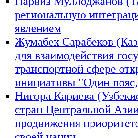
Парвиз Муллоджанов (Та
региональную интеграц
явлением
Жумабек Сарабеков (Каз
для взаимодействия гос
транспортной сфере отк
инициативы "Один пояс,
Нигора Кариева (Узбеки
стран Центральной Азии
продвижения приоритето
своей нации