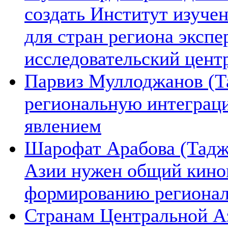
создать Институт изуче
для стран региона экспе
исследовательский цент
Парвиз Муллоджанов (Та
региональную интеграц
явлением
Шарофат Арабова (Тадж
Азии нужен общий киноп
формированию региона
Странам Центральной А