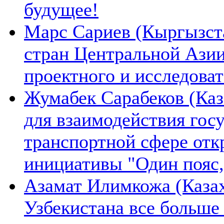
будущее!
Марс Сариев (Кыргызста
стран Центральной Ази
проектного и исследова
Жумабек Сарабеков (Каз
для взаимодействия гос
транспортной сфере отк
инициативы "Один пояс,
Азамат Илимкожа (Казах
Узбекистана все больше