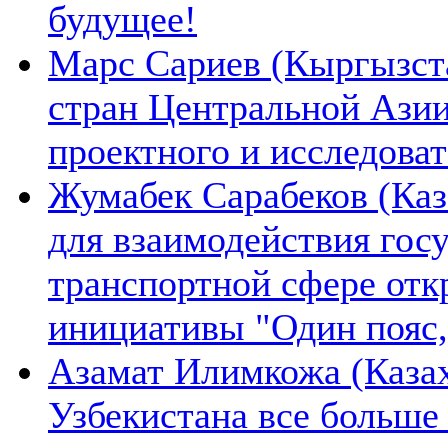
будущее!
Марс Сариев (Кыргызста
стран Центральной Ази
проектного и исследова
Жумабек Сарабеков (Каз
для взаимодействия гос
транспортной сфере отк
инициативы "Один пояс,
Азамат Илимкожа (Казах
Узбекистана все больше