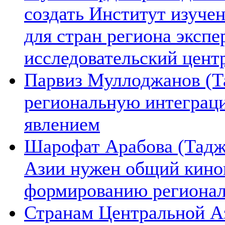
создать Институт изуче
для стран региона экспе
исследовательский цент
Парвиз Муллоджанов (Та
региональную интеграц
явлением
Шарофат Арабова (Тадж
Азии нужен общий киноп
формированию региона
Странам Центральной А