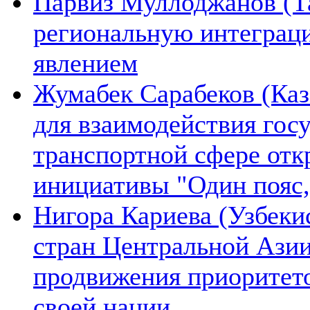
Парвиз Муллоджанов (Та
региональную интеграц
явлением
Жумабек Сарабеков (Каз
для взаимодействия гос
транспортной сфере отк
инициативы "Один пояс,
Нигора Кариева (Узбеки
стран Центральной Азии
продвижения приоритето
своей нации