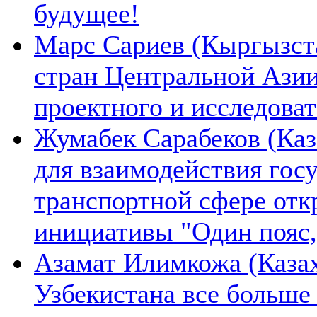
будущее!
Марс Сариев (Кыргызста
стран Центральной Ази
проектного и исследова
Жумабек Сарабеков (Каз
для взаимодействия гос
транспортной сфере отк
инициативы "Один пояс,
Азамат Илимкожа (Казах
Узбекистана все больше