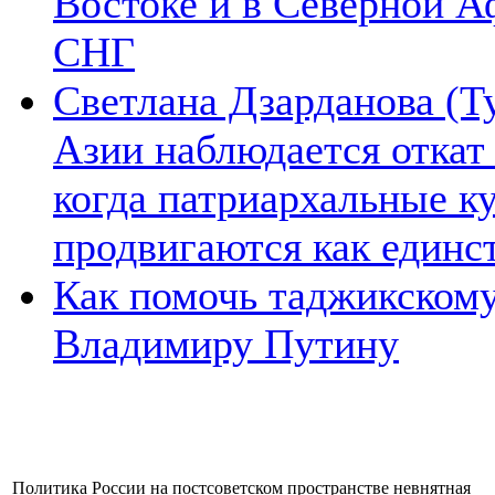
Востоке и в Северной А
СНГ
Светлана Дзарданова (Т
Азии наблюдается откат
когда патриархальные к
продвигаются как единс
Как помочь таджикском
Владимиру Путину
Политика России на постсоветском пространстве невнятная