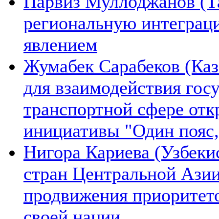
Парвиз Муллоджанов (Та
региональную интеграц
явлением
Жумабек Сарабеков (Каз
для взаимодействия гос
транспортной сфере отк
инициативы "Один пояс,
Нигора Кариева (Узбеки
стран Центральной Азии
продвижения приоритето
своей нации