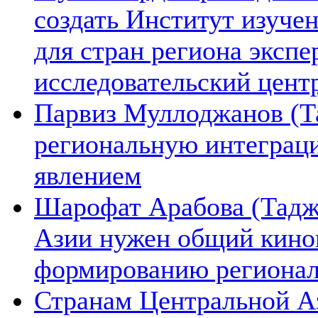
создать Институт изуче
для стран региона экспе
исследовательский цент
Парвиз Муллоджанов (Та
региональную интеграц
явлением
Шарофат Арабова (Тадж
Азии нужен общий киноп
формированию региона
Странам Центральной А