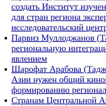
создать Институт изуче
для стран региона экспе
исследовательский цент
Парвиз Муллоджанов (Та
региональную интеграц
явлением
Шарофат Арабова (Тадж
Азии нужен общий киноп
формированию региона
Странам Центральной А