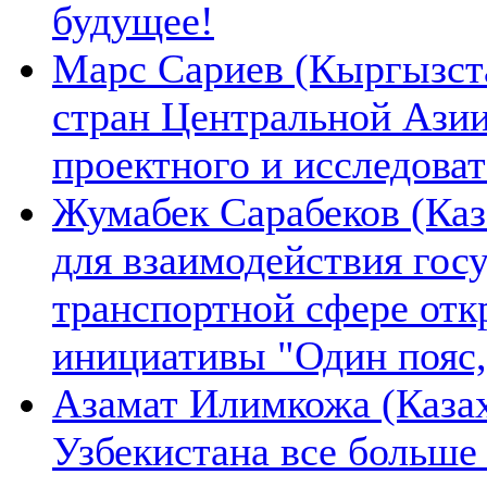
будущее!
Марс Сариев (Кыргызста
стран Центральной Ази
проектного и исследова
Жумабек Сарабеков (Каз
для взаимодействия гос
транспортной сфере отк
инициативы "Один пояс,
Азамат Илимкожа (Казах
Узбекистана все больше