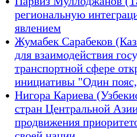
Парвиз Муллоджанов (Та
региональную интеграц
явлением
Жумабек Сарабеков (Каз
для взаимодействия гос
транспортной сфере отк
инициативы "Один пояс,
Нигора Кариева (Узбеки
стран Центральной Азии
продвижения приоритето
своей нации