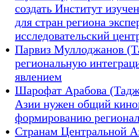
создать Институт изуче
для стран региона экспе
исследовательский цент
Парвиз Муллоджанов (Та
региональную интеграц
явлением
Шарофат Арабова (Тадж
Азии нужен общий киноп
формированию региона
Странам Центральной А