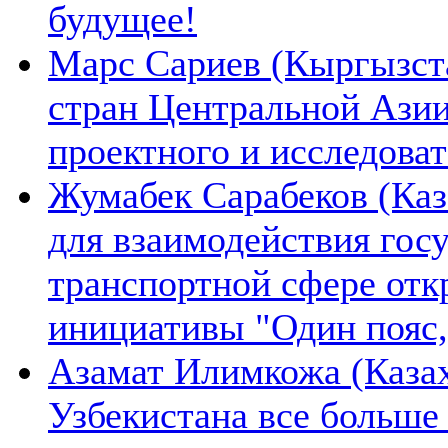
будущее!
Марс Сариев (Кыргызста
стран Центральной Ази
проектного и исследова
Жумабек Сарабеков (Каз
для взаимодействия гос
транспортной сфере отк
инициативы "Один пояс,
Азамат Илимкожа (Казах
Узбекистана все больше