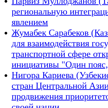
Парвиз Муллоджанов (Та
региональную интеграц
явлением
Жумабек Сарабеков (Каз
для взаимодействия гос
транспортной сфере отк
инициативы "Один пояс,
Нигора Кариева (Узбеки
стран Центральной Азии
продвижения приоритето
своей нации