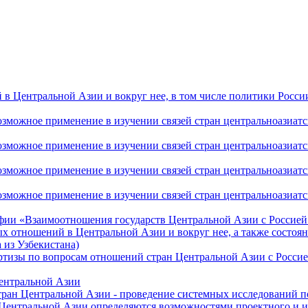
 Центральной Азии и вокруг нее, в том числе политики России 
ожное применение в изучении связей стран центральноазиатског
ожное применение в изучении связей стран центральноазиатског
ожное применение в изучении связей стран центральноазиатског
жное применение в изучении связей стран центральноазиатског
фии «Взаимоотношения государств Центральной Азии с Россией 
 отношений в Центральной Азии и вокруг нее, а также состоян
 из Узбекистана)
ртизы по вопросам отношений стран Центральной Азии с Россие
Центральной Азии
стран Центральной Азии - проведение системных исследований п
 Центральной Азии определяются возможностями проектного и 