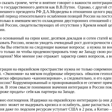
 сказать громче, четче и внятнее говорит о важности интеграци
го государственного деятеля как В.В.Путин. Однако, с другой 
ешнего президента РФ Д.А.Медведева в отношении целого ряда п
кий период относительного ослабления позиций России на пост
 столько в имевшем место охлаждении двусторонних отношений с 
й России, свидетельствующих об отсутствии у Кремля некой цел
ии.
и основанный на серии книг, десятков докладов и сотен статей 
овать Россию, нежели увидеть очевидный рост долгосрочности и
к бы Вы ответили на следующие важные вопросы: а нужна ли во
 то только ли чтобы продемонстрировать тому же Западу свою ро
лощения? Мое мнение уже отражает характер самих вопросов, а 
грация на евразийском пространстве нужна не только современ
й. «Экономия» на мягком подбрюшье обернулась обвалом геопол
ски официально «канонизирован», а следовательно, и его идеи 
ссии? Коррумпированный и проворовавшийся ее сегмент прячет де
в. В этом смысле понимания значения интеграции в России пока
роже продать» себя как партнера на Западе.
изнес-поглощения. Издержки на евразийскую интеграцию (а они д
з может не выдержать кризиса и ослабнуть, даже распасться. 
ия даже по людским ресурсам уступает США в 2 раза, а Китаю –