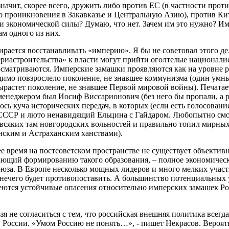
значит, скорее всего, дружить либо против ЕС (в частности прот
о проникновения в Закавказье и Центральную Азию), против Ки
 экономической силы? Думаю, что нет. Зачем им это нужно? Им
ам одного из них.
бирается восстанавливать «империю». Я бы не советовал этого д
ериастроительства» к власти могут прийти оголтелые национал
росматриваются. Имперские замашки проявляются как на уровне 
димо повзрослело поколение, не знавшее коммунизма (один умны
вырастет поколение, не знавшее Первой мировой войны). Печатае
енеджером был Иосиф Виссарионович (без него бы пропали, а ра
 куча исторических передач, в которых (если есть голосовани
СССР и люто ненавидящий Ельцина с Гайдаром. Любопытно смотр
сяких там новгородских вольностей и правильно топил мирных
нским и Астраханским ханствами).
щее время на постсоветском пространстве не существует объекти
ющий формированию такого образования, – полное экономическ
оюза. В Европе несколько мощных лидеров и много мелких участ
и нечего будет противопоставить. А большинство потенциальных 
еются устойчивые опасения относительно имперских замашек Рос
зя не согласиться с тем, что российская внешняя политика всегда
й России. «Умом Россию не понять…», - пишет Некрасов. Вероят