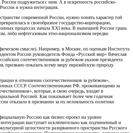
России подружиться с ним. А в искренность российско-
 России и нужна интеграция.
остранстве современной России, нужно понять характер той
превратилась в своеобразное государство-корпорацию,
онных процессах начала ХХІ века. В нынешней России грань
м, либо нефтегазовым этно-национализмом нередко
рафическом смысле). Например, в Москве, по оценкам Института
зидентом России руководитель Фонда «Русский мир» Вячеслав
оссийских соотечественников за рубежом указом президента
ия, призвано показать всему миру евразийскую природу
ерации в отношении соотечественников за рубежом»,
убликах СССР. Соотечественниками РФ, проживающими за
ественников», которые, в свою очередь, входят в
циальной Россией. Как показывает более чем годичная
сии отказало в признании за их нелояльность политике
официальную Россию как бизнес-проект на уровне
й интеграции выступает исключительно как подчиненный и
нокультурной целостности разорванного пространства Русского