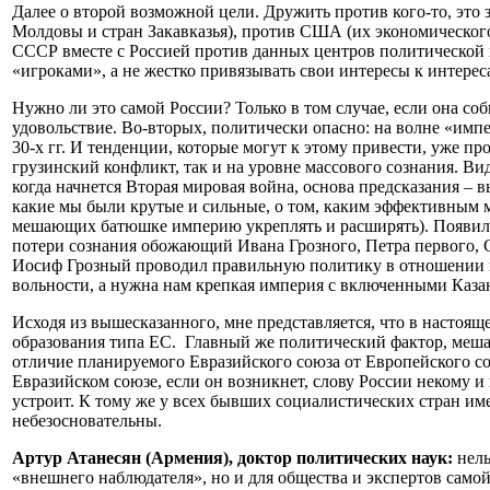
Далее о второй возможной цели. Дружить против кого-то, это 
Молдовы и стран Закавказья), против США (их экономическог
СССР вместе с Россией против данных центров политической и
«игроками», а не жестко привязывать свои интересы к интерес
Нужно ли это самой России? Только в том случае, если она со
удовольствие. Во-вторых, политически опасно: на волне «имп
30-х гг. И тенденции, которые могут к этому привести, уже п
грузинский конфликт, так и на уровне массового сознания. Ви
когда начнется Вторая мировая война, основа предсказания – 
какие мы были крутые и сильные, о том, каким эффективным м
мешающих батюшке империю укреплять и расширять). Появилось
потери сознания обожающий Ивана Грозного, Петра первого, 
Иосиф Грозный проводил правильную политику в отношении в
вольности, а нужна нам крепкая империя с включенными Каза
Исходя из вышесказанного, мне представляется, что в настоя
образования типа ЕС. Главный же политический фактор, меша
отличие планируемого Евразийского союза от Европейского с
Евразийском союзе, если он возникнет, слову России некому 
устроит. К тому же у всех бывших социалистических стран им
небезосновательны.
Артур Атанесян (Армения), доктор политических наук:
нель
«внешнего наблюдателя», но и для общества и экспертов само