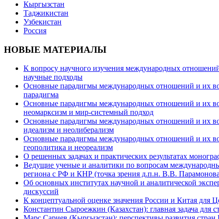
Кыргызстан
Таджикистан
Узбекистан
Россия
НОВЫЕ МАТЕРИАЛЫ
К вопросу научного изучения международных отношений в
научные подходы
Основные парадигмы международных отношений и их возм
парадигма
Основные парадигмы международных отношений и их возм
неомарксизм и мир-системный подход
Основные парадигмы международных отношений и их возм
идеализм и неолиберализм
Основные парадигмы международных отношений и их возмо
геополитика и неореализм
О решенных задачах и практических результатах моногра
Ведущие ученые и аналитики по вопросам международных
региона с РФ и КНР (точка зрения д.п.н. В.В. Парамонова
Об основных институтах научной и аналитической экспе
дискуссий
К концептуальной оценке значения России и Китая для 
Константин Сыроежкин (Казахстан): главная задача для 
Марс Сариев (Кыргызстан): перспективы развития стран