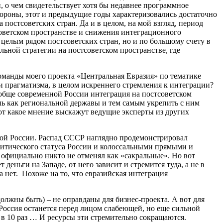
и, о чем свидетельствует хотя бы недавнее программное
стороны, этот и предыдущие годы характеризовались достаточно
остсоветских стран. Да и в целом, на мой взгляд, период
советском пространстве и снижения интеграционного
целым рядом постсоветских стран, но и по большому счету в
ьной стратегии на постсоветском пространстве, где
команды моего проекта «Центральная Евразия» по тематике
 прагматизма, в целом искреннего стремления к интеграции?
обще современной России интеграция на постсоветском
ль как региональной державы и тем самым укрепить с ним
вот какое мнение выскажут ведущие эксперты из других
ной России. Распад СССР наглядно продемонстрировал
итического статуса России и колоссальными прямыми и
официально никто не отменял как «сакральные». Но вот
ньги на Западе, от него зависит и стремится туда, а не в
 нет. Похоже на то, что евразийская интеграция
олжны быть) – не оправданы для бизнес-проекта. А вот для
Россия останется перед лицом слабеющей, но еще сильной
 в 10 раз … И ресурсы эти стремительно сокращаются.