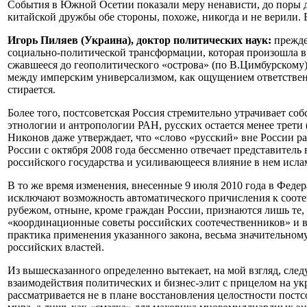
События в Южной Осетии показали меру ненависти, до поры д
китайской дружбы обе стороны, похоже, никогда и не верили. 
Игорь Пиляев (Украина), доктор политических наук:
прежде
социально-политической трансформации, которая произошла в 
сжавшееся до геополитического «острова» (по В.Цимбурском
между имперским универсализмом, как ощущением ответстве
стирается.
Более того, постсоветская Россия стремительно утрачивает со
этнологии и антропологии РАН, русских остается менее трети
Никонов даже утверждает, что «слово «русский» вне России р
России с октября 2008 года бессменно отвечает представител
российского государства и усиливающееся влияние в нем исла
В то же время изменения, внесенные 9 июля 2010 года в Фед
исключают возможность автоматического причисления к соо
рубежом, отныне, кроме граждан России, признаются лишь те,
«координационные советы российских соотечественников» и в
практика применения указанного закона, весьма значительном
российских властей.
Из вышесказанного определенно вытекает, на мой взгляд, сле
взаимодействия политических и бизнес-элит с прицелом на у
рассматривается не в плане восстановления целостности постс