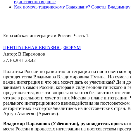
единственно верные
Как помочь таджикскому Бадахшану? Советы Владимиру
Евразийская интеграция и Россия. Часть 1.
ЦЕНТРАЛЬНАЯ ЕВРАЗИЯ
-
ФОРУМ
Автор: В.Парамонов
27.10.2011 23:42
Политика России по развитию интеграции на постсоветском пр
президентства Владимира Владимировича Путина. Но сумела и
важна интеграция и что она может дать ее участникам? Да и д
занимает в самой России, которая в силу геополитического и
представляется, все эти вопросы остаются без внятных ответов 
что же в реальности хочет от них Москва в плане интеграции.
реального интеграционного взаимодействия на постсоветском
авторитетных экспертов/аналитиков из постсоветских стран.
Артур Атанесян (Армения).
Владимир Парамонов (Узбекистан), руководитель проекта 
места России в процессах интеграции на постсоветском простра