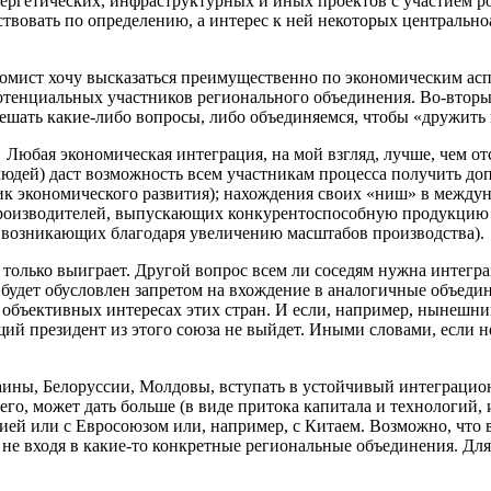
ергетических, инфраструктурных и иных проектов с участием ро
твовать по определению, а интерес к ней некоторых центрально
омист хочу высказаться преимущественно по экономическим асп
потенциальных участников регионального объединения. Во-вторы
решать какие-либо вопросы, либо объединяемся, чтобы «дружить 
Любая экономическая интеграция, на мой взгляд, лучше, чем от
людей) даст возможность всем участникам процесса получить д
ик экономического развития); нахождения своих «ниш» в междун
роизводителей, выпускающих конкурентоспособную продукцию (
а, возникающих благодаря увеличению масштабов производства).
только выиграет. Другой вопрос всем ли соседям нужна интеграц
й будет обусловлен запретом на вхождение в аналогичные объедин
объективных интересах этих стран. И если, например, нынешн
ющий президент из этого союза не выйдет. Иными словами, если н
аины, Белоруссии, Молдовы, вступать в устойчивый интеграцион
сего, может дать больше (в виде притока капитала и технологий
ссией или с Евросоюзом или, например, с Китаем. Возможно, что
, не входя в какие-то конкретные региональные объединения. Дл