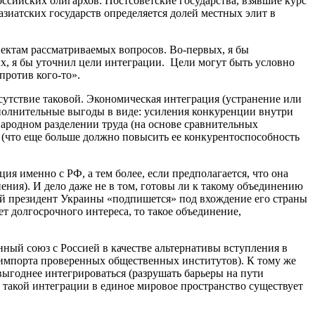
ссийских олигархов. Постсоветские государства, взявшие курс
азиатских государств определяется долей местных элит в
ектам рассматриваемых вопросов. Во-первых, я бы
х, я бы уточнил цели интеграции. Цели могут быть условно
против кого-то».
сутствие таковой. Экономическая интеграция (устранение или
ополнительные выгоды в виде: усиления конкуренции внутри
ародном разделении труда (на основе сравнительных
что еще больше должно повысить ее конкурентоспособность
ия именно с РФ, а тем более, если предполагается, что она
ения). И дело даже не в том, готовы ли к такому объединению
ий президент Украины «подпишется» под вхождение его страны
ет долгосрочного интереса, то такое объединение,
ный союз с Россией в качестве альтернативы вступления в
, импорта проверенных общественных институтов). К тому же
 выгоднее интегрироваться (разрушать барьеры на пути
я такой интеграции в единое мировое пространство существует