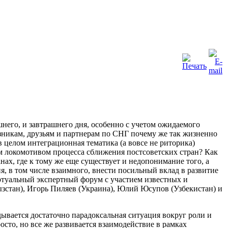
него, и завтрашнего дня, особенно с учетом ожидаемого
зникам, друзьям и партнерам по СНГ почему же так жизненно
в целом интеграционная тематика (а вовсе не риторика)
ым локомотивом процесса сближения постсоветских стран? Как
анах, где к тому же еще существует и недопонимание того, а
я, в том числе взаимного, внести посильный вклад в развитие
ртуальный экспертный форум с участием известных и
зстан), Игорь Пиляев (Украина), Юлий Юсупов (Узбекистан) и
дывается достаточно парадоксальная ситуация вокруг роли и
осто, но все же развивается взаимодействие в рамках