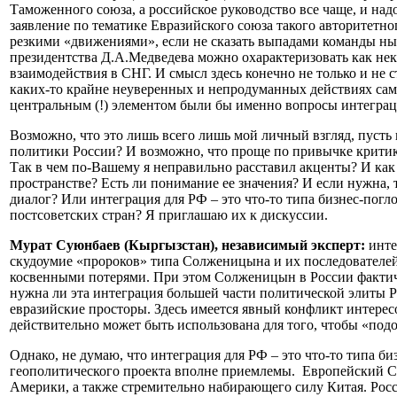
Таможенного союза, а российское руководство все чаще, и надо
заявление по тематике Евразийского союза такого авторитетно
резкими «движениями», если не сказать выпадами команды нын
президентства Д.А.Медведева можно охарактеризовать как не
взаимодействия в СНГ. И смысл здесь конечно не только и не
каких-то крайне неуверенных и непродуманных действиях само
центральным (!) элементом были бы именно вопросы интеграц
Возможно, что это лишь всего лишь мой личный взгляд, пусть 
политики России? И возможно, что проще по привычке критик
Так в чем по-Вашему я неправильно расставил акценты? И ка
пространстве? Есть ли понимание ее значения? И если нужна,
диалог? Или интеграция для РФ – это что-то типа бизнес-пог
постсоветских стран? Я приглашаю их к дискуссии.
Мурат Суюнбаев (Кыргызстан), независимый эксперт:
инте
скудоумие «пророков» типа Солженицына и их последователе
косвенными потерями. При этом Солженицын в России фактиче
нужна ли эта интеграция большей части политической элиты Ро
евразийские просторы. Здесь имеется явный конфликт интересо
действительно может быть использована для того, чтобы «подо
Однако, не думаю, что интеграция для РФ – это что-то типа б
геополитического проекта вполне приемлемы. Европейский Сою
Америки, а также стремительно набирающего силу Китая. Росс