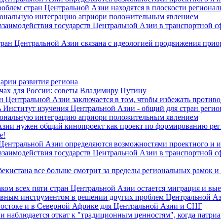
роблем стран Центральной Азии находятся в плоскости региона
гиональную интеграцию априори положительным явлением
 взаимодействия государств Центральной Азии в транспортной 
тран Центральной Азии связана с идеологией продвижения прио
арии развития региона
чах для России: советы Владимиру Путину
н Центральной Азии заключается в том, чтобы избежать против
 Институт изучения Центральной Азии - общий для стран регио
гиональную интеграцию априори положительным явлением
Азии нужен общий кинопроект как проект по формированию ре
е!
 Центральной Азии определяются возможностями проектного и 
 взаимодействия государств Центральной Азии в транспортной 
екистана все больше смотрит за пределы региональных рамок и
ом всех пяти стран Центральной Азии остается миграция и вые
лавным инструментом в решении других проблем Центральной А
Востоке и в Северной Африке для Центральной Азии и СНГ
и наблюдается откат к "традиционным ценностям", когда патри