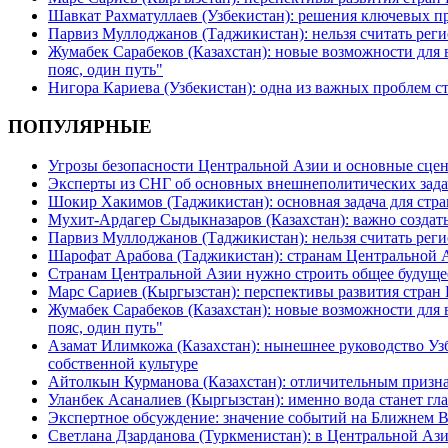
Шавкат Рахматуллаев (Узбекистан): решения ключевых п
Парвиз Муллоджанов (Таджикистан): нельзя считать ре
Жумабек Сарабеков (Казахстан): новые возможности для
пояс, один путь"
Нигора Кариева (Узбекистан): одна из важных проблем с
ПОПУЛЯРНЫЕ
Угрозы безопасности Центральной Азии и основные сцен
Эксперты из СНГ об основных внешнеполитических зада
Шокир Хакимов (Таджикистан): основная задача для стра
Мухит-Ардагер Сыдыкназаров (Казахстан): важно создать
Парвиз Муллоджанов (Таджикистан): нельзя считать ре
Шарофат Арабова (Таджикистан): странам Центральной 
Странам Центральной Азии нужно строить общее будуще
Марс Сариев (Кыргызстан): перспективы развития стран
Жумабек Сарабеков (Казахстан): новые возможности для
пояс, один путь"
Азамат Илимкожа (Казахстан): нынешнее руководство Узб
собственной культуре
Айтолкын Курманова (Казахстан): отличительным признак
Уланбек Асаналиев (Кыргызстан): именно вода станет г
Экспертное обсуждение: значение событий на Ближнем 
Светлана Дзарданова (Туркменистан): в Центральной Ази