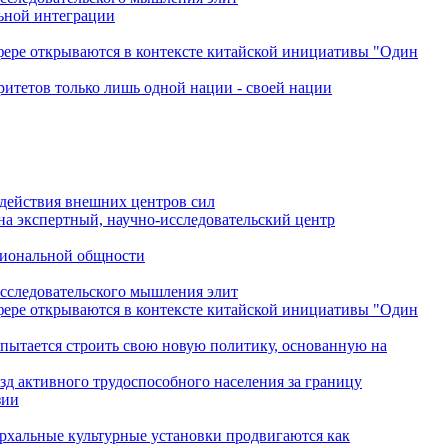
льной интеграции
сфере открываются в контексте китайской инициативы "Один
ритетов только лишь одной нации - своей нации
одействия внешних центров сил
на экспертный, научно-исследовательский центр
гиональной общности
исследовательского мышления элит
сфере открываются в контексте китайской инициативы "Один
 пытается строить свою новую политику, основанную на
зд активного трудоспособного населения за границу
зии
архальные культурные установки продвигаются как