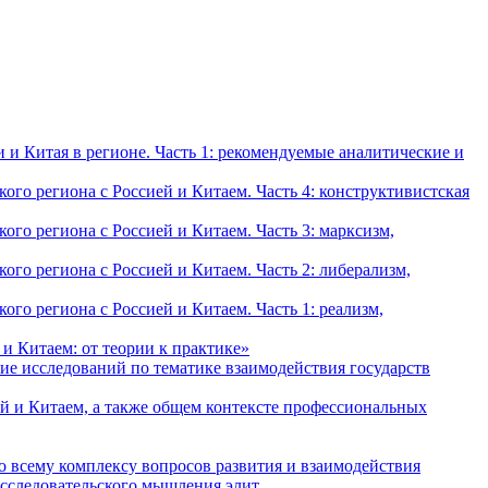
и Китая в регионе. Часть 1: рекомендуемые аналитические и
о региона с Россией и Китаем. Часть 4: конструктивистская
о региона с Россией и Китаем. Часть 3: марксизм,
о региона с Россией и Китаем. Часть 2: либерализм,
о региона с Россией и Китаем. Часть 1: реализм,
и Китаем: от теории к практике»
ие исследований по тематике взаимодействия государств
й и Китаем, а также общем контексте профессиональных
о всему комплексу вопросов развития и взаимодействия
исследовательского мышления элит