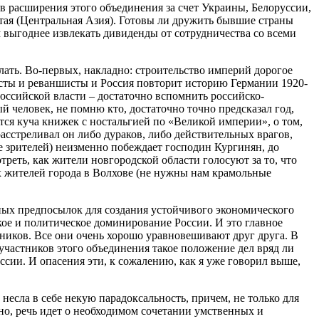
ив расширения этого объединения за счет Украины, Белоруссии,
тая (Центральная Азия). Готовы ли дружить бывшие страны
 выгоднее извлекать дивиденды от сотрудничества со всеми
елать. Во-первых, накладно: строительство империй дорогое
исты и реваншисты и Россия повторит историю Германии 1920-
российской власти – достаточно вспомнить российско-
й человек, не помню кто, достаточно точно предсказал год,
тся куча книжек с ностальгией по «Великой империи», о том,
сстреливал он либо дураков, либо действительных врагов,
е зрителей) неизменно побеждает господин Кургинян, до
еть, как жители новгородской области голосуют за то, что
 жителей города в Волхове (не нужны нам крамольные
вных предпосылок для создания устойчивого экономического
ое и политическое доминирование России. И это главное
ников. Все они очень хорошо уравновешивают друг друга. В
участников этого объединения такое положение дел вряд ли
сии. И опасения эти, к сожалению, как я уже говорил выше,
 несла в себе некую парадоксальность, причем, не только для
но, речь идет о необходимом сочетании умственных и