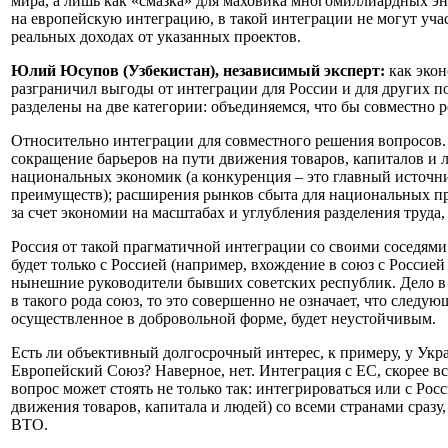
мира, а лишь как «смазка» для маховика многомиллиардных эн
на европейскую интеграцию, в такой интеграции не могут учас
реальных доходах от указанных проектов.
Юлий Юсупов (Узбекистан), независимый эксперт:
как экон
разграничил выгоды от интеграции для России и для других 
разделены на две категории: объединяемся, что бы совместно 
Относительно интеграции для совместного решения вопросов. 
сокращение барьеров на пути движения товаров, капиталов и 
национальных экономик (а конкуренция – это главный источн
преимуществ); расширения рынков сбыта для национальных п
за счет экономии на масштабах и углубления разделения труд
Россия от такой прагматичной интеграции со своими соседями 
будет только с Россией (например, вхождение в союз с Россие
нынешние руководители бывших советских республик. Дело в 
в такого рода союз, то это совершенно не означает, что следу
осуществленное в добровольной форме, будет неустойчивым.
Есть ли объективный долгосрочный интерес, к примеру, у Укр
Европейский Союз? Наверное, нет. Интеграция с ЕС, скорее в
вопрос может стоять не только так: интегрироваться или с Ро
движения товаров, капитала и людей) со всеми странами сразу
ВТО.