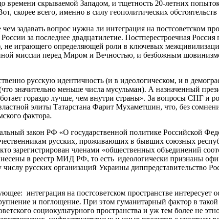
о времени скрываемой Западом, и тщетность 20-летних попыток 
Вот, скорее всего, именно в силу геополитических обстоятельств
 чем задавать вопрос нужна ли интеграция на постсоветском пр
России за последнее двадцатилетие. Постперестроечная Россия 
у), не играющего определяющей роли в ключевых межцивилизаци
нной миссии перед Миром и Вечностью, и безбожным шовинизмо
бственно русскую идентичность (и в идеологическом, и в демог
 (что значительно меньше числа мусульман). А назначенный пре
аботает гораздо лучше, чем внутри страны». За вопросы СНГ и р
ь властной элиты Татарстана Фарит Мухаметшин, что, без сомнен
мского фактора.
еральный закон РФ «О государственной политике Российской Фед
течественникам русских, проживающих в бывших союзных респ
 кто зарегистрирован членами «общественных объединений соотеч
несены в реестр МИД РФ, то есть идеологически признаны офи
у числу русских организаций Украины диппредставительство Рос
дующее: интеграция на постсоветском пространстве интересует 
крупнение и поглощение. При этом гуманитарный фактор в тако
оветского социокультурного пространства и уж тем более не эт