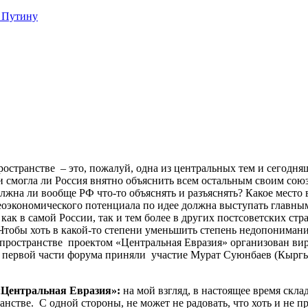
 Путину
остранстве – это, пожалуй, одна из центральных тем и сегодняш
 смогла ли Россия внятно объяснить всем остальным своим сою
олжна ли вообще РФ что-то объяснять и разъяснять? Какое место 
 геоэкономического потенциала по идее должна выступать главн
как в самой России, так и тем более в других постсоветских стр
 Чтобы хоть в какой-то степени уменьшить степень недопонимани
 пространстве проектом «Центральная Евразия» организован ви
 В первой части форума приняли участие Мурат Суюнбаев (Кыргы
«Центральная Евразия»:
на мой взгляд, в настоящее время скла
нстве. С одной стороны, не может не радовать, что хоть и не пр