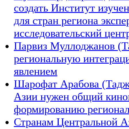
создать Институт изуче
для стран региона экспе
исследовательский цент
Парвиз Муллоджанов (Та
региональную интеграц
явлением
Шарофат Арабова (Тадж
Азии нужен общий киноп
формированию региона
Странам Центральной А