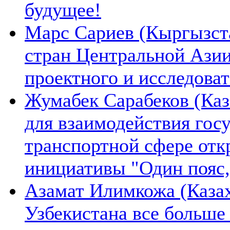
будущее!
Марс Сариев (Кыргызста
стран Центральной Ази
проектного и исследова
Жумабек Сарабеков (Каз
для взаимодействия гос
транспортной сфере отк
инициативы "Один пояс,
Азамат Илимкожа (Казах
Узбекистана все больше