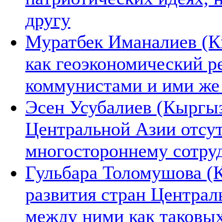
другу
Муратбек Иманалиев (К
как геоэкономический р
коммунистами и ими же
Эсен Усубалиев (Кыргы
Центральной Азии отсут
многостороннему сотру
Гульбара Толомушова (К
развития стран Центра
между ними как таковых