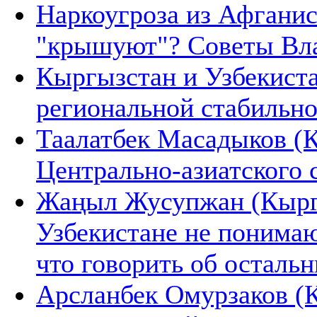
Наркоугроза из Афганис
"крышуют"? Советы Вл
Кыргызстан и Узбекиста
региональной стабильн
Таалатбек Масадыков (К
Центрально-азиатского 
Жаңыл Жусупжан (Кыргы
Узбекистане не понимаю
что говорить об осталь
Арсланбек Омурзаков (