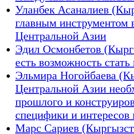
Уланбек Асаналиев (Кыр
главным инструментом 
Центральной Азии
Эдил Осмонбетов (Кырг
есть возможность стать
Эльмира Ногойбаева (К
Центральной Азии необ
прошлого и конструиров
специфики и интересов 
Марс Сариев (Кыргызста