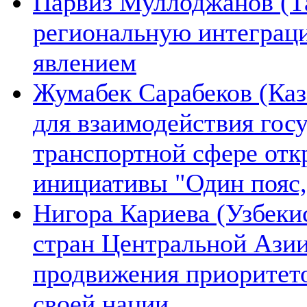
Парвиз Муллоджанов (Та
региональную интеграц
явлением
Жумабек Сарабеков (Каз
для взаимодействия гос
транспортной сфере отк
инициативы "Один пояс,
Нигора Кариева (Узбеки
стран Центральной Азии
продвижения приоритето
своей нации