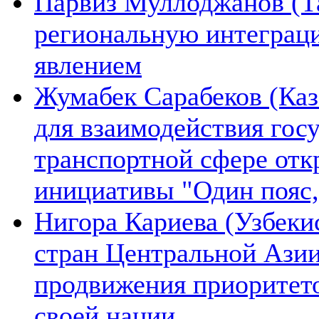
Парвиз Муллоджанов (Та
региональную интеграц
явлением
Жумабек Сарабеков (Каз
для взаимодействия гос
транспортной сфере отк
инициативы "Один пояс,
Нигора Кариева (Узбеки
стран Центральной Азии
продвижения приоритето
своей нации