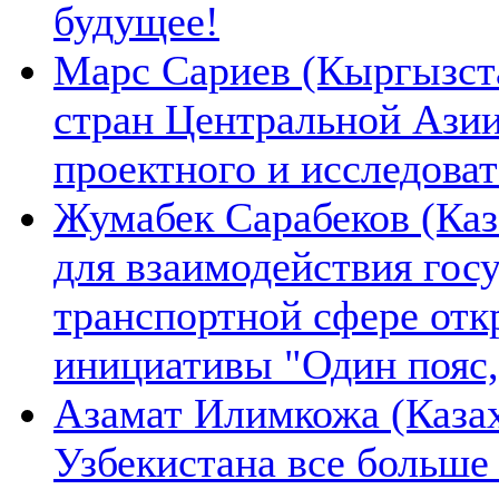
будущее!
Марс Сариев (Кыргызста
стран Центральной Ази
проектного и исследова
Жумабек Сарабеков (Каз
для взаимодействия гос
транспортной сфере отк
инициативы "Один пояс,
Азамат Илимкожа (Казах
Узбекистана все больше