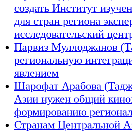
создать Институт изуче
для стран региона экспе
исследовательский цент
Парвиз Муллоджанов (Та
региональную интеграц
явлением
Шарофат Арабова (Тадж
Азии нужен общий киноп
формированию региона
Странам Центральной А