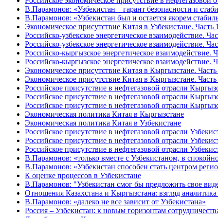
Российское экономическое присутствие в нефтегазовой о
В.Парамонов: «Узбекистан – гарант безопасности и ста
В.Парамонов: «Узбекистан был и остается якорем стаби
Экономическое присутствие Китая в Узбекистане. Часть 1
Российско-узбекское энергетическое взаимодействие. Час
Российско-узбекское энергетическое взаимодействие. Час
Российско-кыргызское энергетическое взаимодействие. Ча
Российско-кыргызское энергетическое взаимодействие. Ча
Экономическое присутствие Китая в Кыргызстане. Часть 
Экономическое присутствие Китая в Кыргызстане. Часть 
Российское присутствие в нефтегазовой отрасли Кыргызс
Российское присутствие в нефтегазовой отрасли Кыргызс
Российское присутствие в нефтегазовой отрасли Кыргы
Экономическая политика Китая в Кыргызстане
Экономическая политика Китая в Узбекистане
Российское присутствие в нефтегазовой отрасли Узбеки
Российское присутствие в нефтегазовой отрасли Узбекис
Российское присутствие в нефтегазовой отрасли Узбекис
В.Парамонов: «только вместе с Узбекистаном, в спокой
В.Парамонов: «Узбекистан способен стать центром реги
К оценке процессов в Узбекистане
В.Парамонов: "Узбекистан смог бы предложить свое вид
Отношения Казахстана и Кыргызстана: взгляд аналитика
В.Парамонов: «далеко не все зависит от Узбекистана»
Россия – Узбекистан: к новым горизонтам сотрудничеств