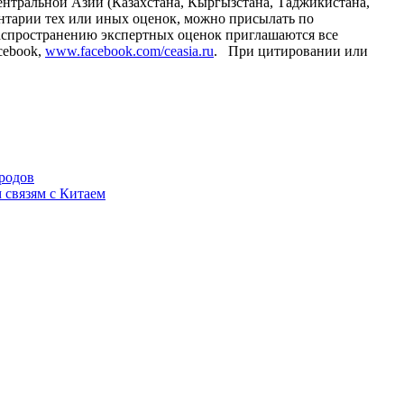
Центральной Азии (Казахстана, Кыргызстана, Таджикистана,
ентарии тех или иных оценок, можно присылать по
аспространению экспертных оценок приглашаются все
cebook,
www.facebook.com/ceasia.ru
. При цитировании или
родов
 связям с Китаем