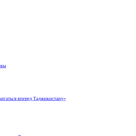
квы
вигаться вперед Таджикистану»