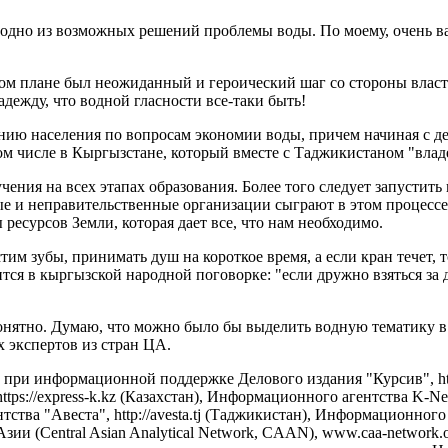
 одно из возможных решений проблемы воды. По моему, очень важ
этом плане был неожиданный и героический шаг со стороны влас
адежду, что водной гласности все-таки быть!
нию населения по вопросам экономии воды, причем начиная с де
 том числе в Кыргызстане, который вместе с Таджикистаном "вла
ения на всех этапах образования. Более того следует запустит
ые и неправительственные организации сыграют в этом процессе
есурсов Земли, которая дает все, что нам необходимо.
стим зубы, принимать душ на короткое время, а если кран течет, 
тся в кыргызской народной поговорке: "если дружно взяться за д
 понятно. Думаю, что можно было бы выделить водную тематику
 экспертов из стран ЦА.
 при информационной поддержке Делового издания "Курсив", http
tps://express-k.kz (Казахстан), Информационного агентства K-
ства "Авеста", http://avesta.tj (Таджикистан), Информационног
зии (Central Asian Analytical Network, CAAN), www.caa-networ