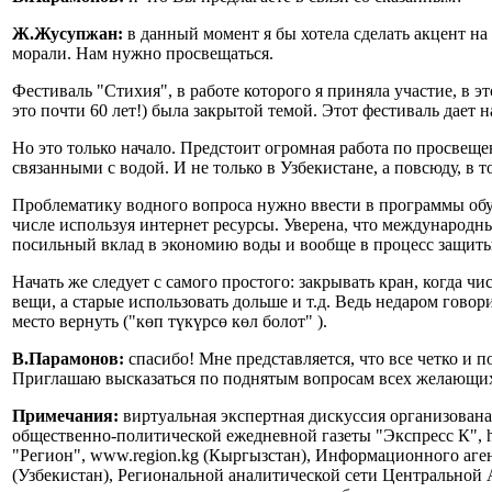
Ж.Жусупжан:
в данный момент я бы хотела сделать акцент на
морали. Нам нужно просвещаться.
Фестиваль "Стихия", в работе которого я приняла участие, в 
это почти 60 лет!) была закрытой темой. Этот фестиваль дает н
Но это только начало. Предстоит огромная работа по просвеще
связанными с водой. И не только в Узбекистане, а повсюду, в
Проблематику водного вопроса нужно ввести в программы обуч
числе используя интернет ресурсы. Уверена, что международн
посильный вклад в экономию воды и вообще в процесс защиты р
Начать же следует с самого простого: закрывать кран, когда чи
вещи, а старые использовать дольше и т.д. Ведь недаром говори
место вернуть ("көп түкүрсө көл болот" ).
В.Парамонов:
спасибо! Мне представляется, что все четко и
Приглашаю высказаться по поднятым вопросам всех желающих
Примечания:
виртуальная экспертная дискуссия организована
общественно-политической ежедневной газеты "Экспресс К", ht
"Регион", www.region.kg (Кыргызстан), Информационного агент
(Узбекистан), Региональной аналитической сети Центральной А