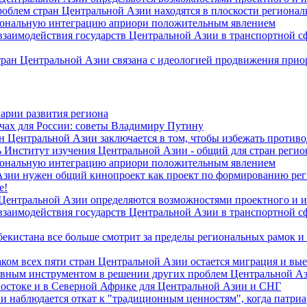
роблем стран Центральной Азии находятся в плоскости региона
гиональную интеграцию априори положительным явлением
 взаимодействия государств Центральной Азии в транспортной 
тран Центральной Азии связана с идеологией продвижения прио
арии развития региона
чах для России: советы Владимиру Путину
н Центральной Азии заключается в том, чтобы избежать против
 Институт изучения Центральной Азии - общий для стран регио
гиональную интеграцию априори положительным явлением
Азии нужен общий кинопроект как проект по формированию ре
е!
 Центральной Азии определяются возможностями проектного и 
 взаимодействия государств Центральной Азии в транспортной 
екистана все больше смотрит за пределы региональных рамок и
ом всех пяти стран Центральной Азии остается миграция и вые
лавным инструментом в решении других проблем Центральной А
Востоке и в Северной Африке для Центральной Азии и СНГ
и наблюдается откат к "традиционным ценностям", когда патри