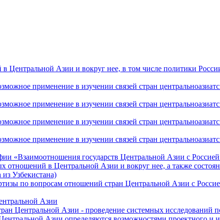
 Центральной Азии и вокруг нее, в том числе политики России 
ожное применение в изучении связей стран центральноазиатског
ожное применение в изучении связей стран центральноазиатског
ожное применение в изучении связей стран центральноазиатског
жное применение в изучении связей стран центральноазиатског
фии «Взаимоотношения государств Центральной Азии с Россией 
 отношений в Центральной Азии и вокруг нее, а также состоян
 из Узбекистана)
ртизы по вопросам отношений стран Центральной Азии с Россие
Центральной Азии
стран Центральной Азии - проведение системных исследований п
 Центральной Азии определяются возможностями проектного и 