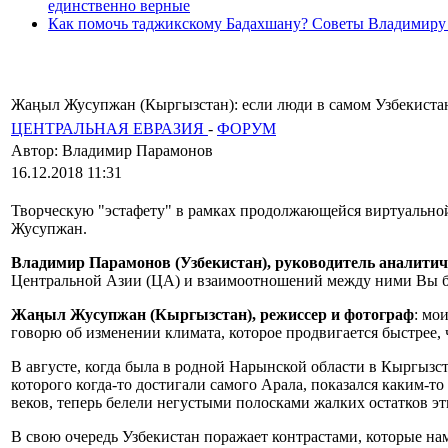
единственно верные
Как помочь таджикскому Бадахшану? Советы Владимиру
Жаңыл Жусупжан (Кыргызстан): если люди в самом Узбекистан
ЦЕНТРАЛЬНАЯ ЕВРАЗИЯ
-
ФОРУМ
Автор: Владимир Парамонов
16.12.2018 11:31
Творческую "эстафету" в рамках продолжающейся виртуально
Жусупжан.
Владимир Парамонов (Узбекистан), руководитель аналити
Центральной Азии (ЦА) и взаимоотношений между ними Вы б
Жаңыл Жусупжан (Кыргызстан), режиссер и фотограф
: мо
говорю об изменении климата, которое продвигается быстрее, ч
В августе, когда была в родной Нарынской области в Кыргызс
которого когда-то достигали самого Арала, показался каким-то
веков, теперь белели негустыми полосками жалких остатков э
В свою очередь Узбекистан поражает контрастами, которые на