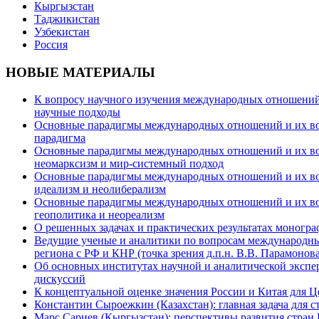
Кыргызстан
Таджикистан
Узбекистан
Россия
НОВЫЕ МАТЕРИАЛЫ
К вопросу научного изучения международных отношений в
научные подходы
Основные парадигмы международных отношений и их возм
парадигма
Основные парадигмы международных отношений и их возм
неомарксизм и мир-системный подход
Основные парадигмы международных отношений и их возм
идеализм и неолиберализм
Основные парадигмы международных отношений и их возмо
геополитика и неореализм
О решенных задачах и практических результатах моногра
Ведущие ученые и аналитики по вопросам международных
региона с РФ и КНР (точка зрения д.п.н. В.В. Парамонова
Об основных институтах научной и аналитической экспе
дискуссий
К концептуальной оценке значения России и Китая для 
Константин Сыроежкин (Казахстан): главная задача для 
Марс Сариев (Кыргызстан): перспективы развития стран