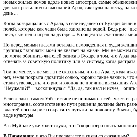
новых жилых домов вдоль новых автострад, самые обыкновен
для контраста: почти высохший Арал, саксаулы на песку, на к
день ...
Когда возвращались с Арала, в селе недалеко от Бухары были в
полей, которые как чаши была заполнены водой. Ведь рис "пье
риса, сын пел и играл на дутаре ... В общем эта счастливая м
Но перед моими глазами вставала изможденная и худая женщин
группы): "зарплаты моей не хватает на жизнь. Мы не можем поз
не могла обвинить жителей оазиса в Бухаре в том, что Арал в
отвечать за советскую политику или за систему, когда растрата
Тем не менее, я не могла не сказать им, что на Арале, куда и
нет, земля покрыта ядовитой солью, коровы такие чахлые, что 
стали утверждать, что рис и хлопок не причина высыхания Арал
"Неужели?!" - воскликнула я. "Да, да, так взял и исчез, - опят
Если люди в самом Узбекистане не понимают всей тяжести тра
многогранна, соответственно пути решения должны быть разн
властей посевы риса сократятся чуть ли на половину. Значит, 
воде культуры.
А в Муйнаке уже ходят слухи, что "скоро озеро опять заполнит
В.Парамонов:
и что Вы предлагаете в связи со сказанным?