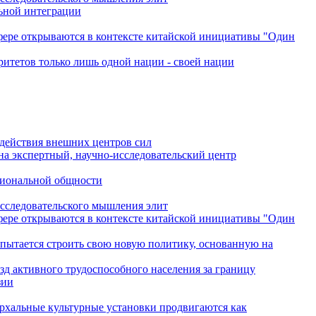
льной интеграции
сфере открываются в контексте китайской инициативы "Один
ритетов только лишь одной нации - своей нации
одействия внешних центров сил
на экспертный, научно-исследовательский центр
гиональной общности
исследовательского мышления элит
сфере открываются в контексте китайской инициативы "Один
 пытается строить свою новую политику, основанную на
зд активного трудоспособного населения за границу
зии
архальные культурные установки продвигаются как