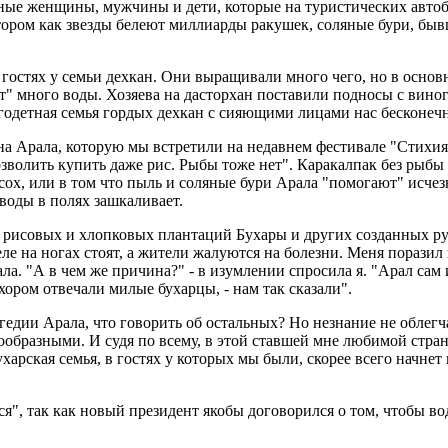
ные женщины, мужчины и дети, которые на туристических авто
отором как звезды белеют миллиарды ракушек, соляные бури, бывш
 гостях у семьи дехкан. Они выращивали много чего, но в основ
т" много воды. Хозяева на дасторхан поставили подносы с виног
ногодетная семья гордых дехкан с сияющими лицами нас бесконеч
а Арала, которую мы встретили на недавнем фестивале "Стихия"
волить купить даже рис. Рыбы тоже нет". Каракалпак без рыбы вс
ысох, или в том что пыль и соляные бури Арала "помогают" исче
 воды в полях зашкаливает.
з-за рисовых и хлопковых плантаций Бухары и других созданных р
еле на ногах стоят, а жители жалуются на болезни. Меня поразил
а. "А в чем же причина?" - в изумлении спросила я. "Арал сам и
ь хором отвечали милые бухарцы, - нам так сказали".
гедии Арала, что говорить об остальных? Но незнание не облегч
ообразными. И судя по всему, в этой ставшей мне любимой стра
бухарская семья, в гостях у которых мы были, скорее всего начн
ся", так как новый президент якобы договорился о том, чтобы во