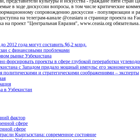
и, представители культуры и искусства - граждане пяти стран 
емые в ходе дискуссии вопросы, в том числе критические комм
формационному сопровождению дискуссии - популяризации и р
ступна на телеграм-канале @ceasiaru и странице проекта на Fa
 на проект "Центральная Евразия", www.ceasia.org обязательна.
о 2012 года могут составить $6,2 млрд.
вязан с финансовыми проблемами
зовом рынке Узбекистана
о форсировать проекты в сфере глубокой переработки углеводо
екистана с Западом придало мощный импульс его экономическим
я политическими и стратегическими соображениями – эксперты
ная
рация
а в Узбекистан
шний фактор
оенной сфере
оенной сфере
отрасли Кыргызстана: современное состояние