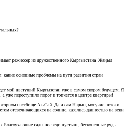
стальных?
инимает режиссер из дружественного Кыргызстана Жаңыл
л, какие основные проблемы на пути развития стран
 ждет мой цветущий Кыргызстан уже в самом скором будущем. Я
, а уже переступило порог и топчется в центре квартиры!
когорном пастбище Ак-Сай. Да и сам Нарын, могучие потоки
 летом отсвечивающихся на солнце, казались данностью на веки
мо. Благоухающие сады посреди пустынь, бесконечные ряды