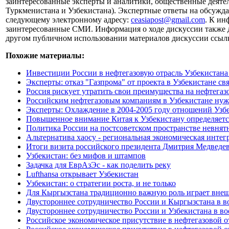
заинтересованные эксперты и аналитики, общественные деятел
Туркменистана и Узбекистана). Экспертные ответы на обсужда
следующему электронному адресу:
ceasiapost@gmail.com
. К ин
заинтересованные СМИ. Информация о ходе дискуссии также до
другом публичном использовании материалов дискуссии ссылка
Похожие материалы:
Инвестиции России в нефтегазовую отрасль Узбекистана д
Эксперты: отказ "Газпрома" от проекта в Узбекистане с
Россия рискует утратить свои преимущества на нефтега
Российским нефтегазовым компаниям в Узбекистане нужн
Эксперты: Охлаждение в 2004-2005 году отношений Узб
Повышенное внимание Китая к Узбекистану определяетс
Политика России на постсоветском пространстве невнят
Альтернатива хаосу - региональная экономическая интег
Итоги визита российского президента Дмитрия Медведев
Узбекистан: без мифов и штампов
Задачка для ЕврАзЭс - как поделить реку
Lufthansa открывает Узбекистан
Узбекистан: о стратегии роста, и не только
Для Кыргызстана традиционно важную роль играет вне
Двустороннее сотрудничество России и Кыргызстана в в
Двустороннее сотрудничество России и Узбекистана в в
Российское экономическое присутствие в нефтегазовой 