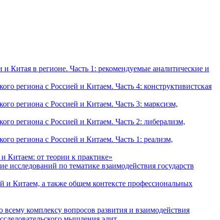
и Китая в регионе. Часть 1: рекомендуемые аналитические и
о региона с Россией и Китаем. Часть 4: конструктивистская
о региона с Россией и Китаем. Часть 3: марксизм,
о региона с Россией и Китаем. Часть 2: либерализм,
о региона с Россией и Китаем. Часть 1: реализм,
и Китаем: от теории к практике»
ие исследований по тематике взаимодействия государств
й и Китаем, а также общем контексте профессиональных
о всему комплексу вопросов развития и взаимодействия
исследовательского мышления элит