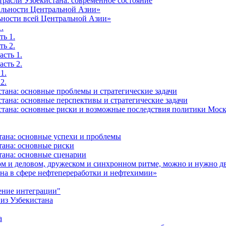
трасли Узбекистана: современное состояние
бильности Центральной Азии»
льности всей Центральной Азии»
.
ть 1.
ть 2.
сть 1.
сть 2.
1.
2.
тана: основные проблемы и стратегические задачи
тана: основные перспективы и стратегические задачи
зстана: основные риски и возможные последствия политики Мос
стана: основные успехи и проблемы
тана: основные риски
тана: основные сценарии
ном и деловом, дружеском и синхронном ритме, можно и нужно д
она в сфере нефтепереработки и нефтехимии»
ение интеграции"
 из Узбекистана
а