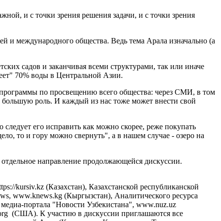
ной, и с точки зрения решения задачи, и с точки зрения
тей и международного общества. Ведь тема Арала изначально (а
тских садов и заканчивая всеми структурами, так или иначе
деет" 70% воды в Центральной Азии.
ь программы по просвещению всего общества: через СМИ, в том
 большую роль. И каждый из нас тоже может внести свой
то следует его исправить как можно скорее, реже покупать
ело, то и гору можно свернуть", а в нашем случае - озеро на
 в отдельное направление продолжающейся дискуссии.
s://kursiv.kz (Казахстан), Казахстанской республиканской
News, www.knews.kg (Кыргызстан), Аналитического ресурса
о медиа-портала "Новости Узбекистана", www.nuz.uz
k.org (США). К участию в дискуссии приглашаются все