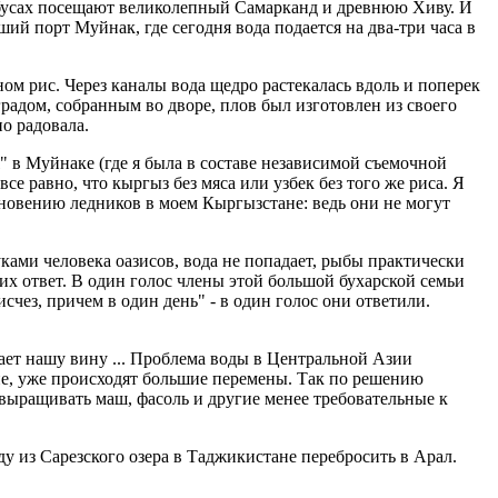
бусах посещают великолепный Самарканд и древнюю Хиву. И
ий порт Муйнак, где сегодня вода подается на два-три часа в
ном рис. Через каналы вода щедро растекалась вдоль и поперек
радом, собранным во дворе, плов был изготовлен из своего
но радовала.
 в Муйнаке (где я была в составе независимой съемочной
е равно, что кыргыз без мяса или узбек без того же риса. Я
зновению ледников в моем Кыргызстане: ведь они не могут
уками человека оазисов, вода не попадает, рыбы практически
 их ответ. В один голос члены этой большой бухарской семьи
счез, причем в один день" - в один голос они ответили.
ает нашу вину ... Проблема воды в Центральной Азии
не, уже происходят большие перемены. Так по решению
ет выращивать маш, фасоль и другие менее требовательные к
ду из Сарезского озера в Таджикистане перебросить в Арал.