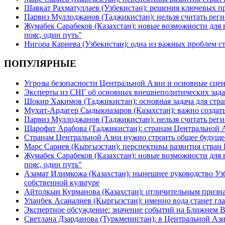
Шавкат Рахматуллаев (Узбекистан): решения ключевых п
Парвиз Муллоджанов (Таджикистан): нельзя считать ре
Жумабек Сарабеков (Казахстан): новые возможности для
пояс, один путь"
Нигора Кариева (Узбекистан): одна из важных проблем с
ПОПУЛЯРНЫЕ
Угрозы безопасности Центральной Азии и основные сцен
Эксперты из СНГ об основных внешнеполитических зада
Шокир Хакимов (Таджикистан): основная задача для стра
Мухит-Ардагер Сыдыкназаров (Казахстан): важно создать
Парвиз Муллоджанов (Таджикистан): нельзя считать ре
Шарофат Арабова (Таджикистан): странам Центральной 
Странам Центральной Азии нужно строить общее будуще
Марс Сариев (Кыргызстан): перспективы развития стран
Жумабек Сарабеков (Казахстан): новые возможности для
пояс, один путь"
Азамат Илимкожа (Казахстан): нынешнее руководство Узб
собственной культуре
Айтолкын Курманова (Казахстан): отличительным признак
Уланбек Асаналиев (Кыргызстан): именно вода станет г
Экспертное обсуждение: значение событий на Ближнем 
Светлана Дзарданова (Туркменистан): в Центральной Ази