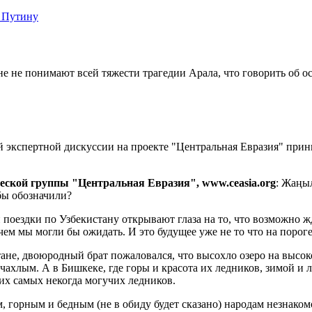
 Путину
е не понимают всей тяжести трагедии Арала, что говорить об о
й экспертной дискуссии на проекте "Центральная Евразия" пр
ческой группы "Центральная Евразия",
www
.
ceasia
.
org
: Жаңы
ы обозначили?
и поездки по Узбекистану открывают глаза на то, что возможно
ем мы могли бы ожидать. И это будущее уже не то что на пороге
тане, двоюродный брат пожаловался, что высохло озеро на высо
 чахлым. А в Бишкеке, где горы и красота их ледников, зимой и
тих самых некогда могучих ледников.
м, горным и бедным (не в обиду будет сказано) народам незнако