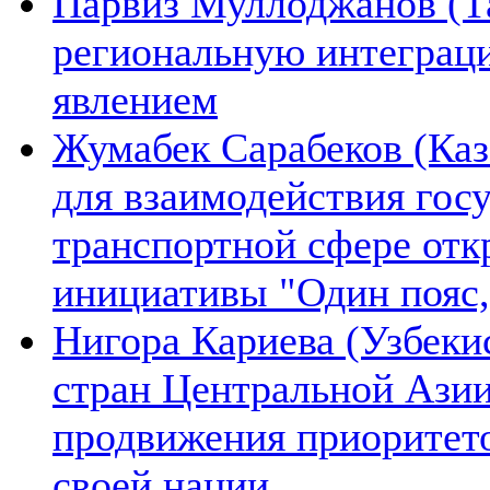
Парвиз Муллоджанов (Та
региональную интеграц
явлением
Жумабек Сарабеков (Каз
для взаимодействия гос
транспортной сфере отк
инициативы "Один пояс,
Нигора Кариева (Узбеки
стран Центральной Азии
продвижения приоритето
своей нации