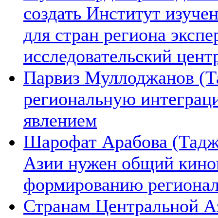
создать Институт изуче
для стран региона экспе
исследовательский цент
Парвиз Муллоджанов (Та
региональную интеграц
явлением
Шарофат Арабова (Тадж
Азии нужен общий киноп
формированию региона
Странам Центральной А