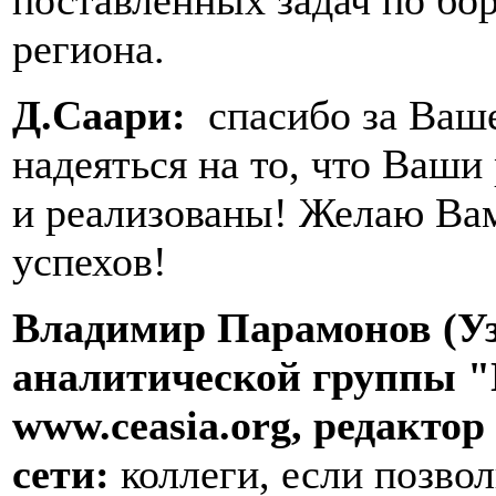
поставленных задач по бо
региона.
Д.Саари:
спасибо за Ваш
надеяться на то, что Ваш
и реализованы! Желаю Ва
успехов!
Владимир Парамонов (Уз
аналитической группы "
www
.
ceasia
.
org
, редакто
сети:
коллеги, если позвол