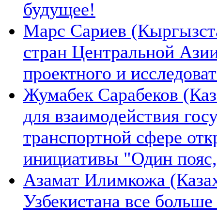
будущее!
Марс Сариев (Кыргызста
стран Центральной Ази
проектного и исследова
Жумабек Сарабеков (Каз
для взаимодействия гос
транспортной сфере отк
инициативы "Один пояс,
Азамат Илимкожа (Казах
Узбекистана все больше