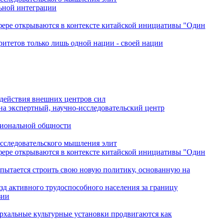
льной интеграции
сфере открываются в контексте китайской инициативы "Один
ритетов только лишь одной нации - своей нации
одействия внешних центров сил
на экспертный, научно-исследовательский центр
гиональной общности
исследовательского мышления элит
сфере открываются в контексте китайской инициативы "Один
 пытается строить свою новую политику, основанную на
зд активного трудоспособного населения за границу
зии
архальные культурные установки продвигаются как