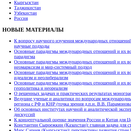
Кыргызстан
Таджикистан
Узбекистан
Россия
НОВЫЕ МАТЕРИАЛЫ
К вопросу научного изучения международных отношений в
научные подходы
Основные парадигмы международных отношений и их возм
парадигма
Основные парадигмы международных отношений и их возм
неомарксизм и мир-системный подход
Основные парадигмы международных отношений и их возм
идеализм и неолиберализм
Основные парадигмы международных отношений и их возмо
геополитика и неореализм
О решенных задачах и практических результатах моногра
Ведущие ученые и аналитики по вопросам международных
региона с РФ и КНР (точка зрения д.п.н. В.В. Парамонова
Об основных институтах научной и аналитической экспе
дискуссий
К концептуальной оценке значения России и Китая для 
Константин Сыроежкин (Казахстан): главная задача для 
Марс Сариев (Кыргызстан): перспективы развития стран