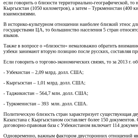
если говорить о близости территориально-географической, то 
Кыргызстан (1050 километров), а затем – Туркменистан (400
взаимосвязями.
В историко-культурном отношении наиболее близкий этнос для
государствами ЦА, то большинство населения 5 стран относят
языков.
Также в вопросе о «близости» немаловажно обратить внимание
узбеки занимают вторую позицию после русских, составляя пр
Если говорить о торгово-экономических связях, то за 2013 г.
- Узбекистан – 2,09 млрд. долл. США;
- Кыргызстан – 1,01 млрд. долл. США;
- Таджикистан – 564,7 млн. долл. США;
- Туркменистан – 393 млн. долл. США.
Политическую близость стран характеризует существующая дву
Казахстана с Кыргызстаном составляет более 150 документов.
договорно-правовая база с Узбекистаном включает 114 докумен
Одновременно, важным фактором двусторонних отношений явл