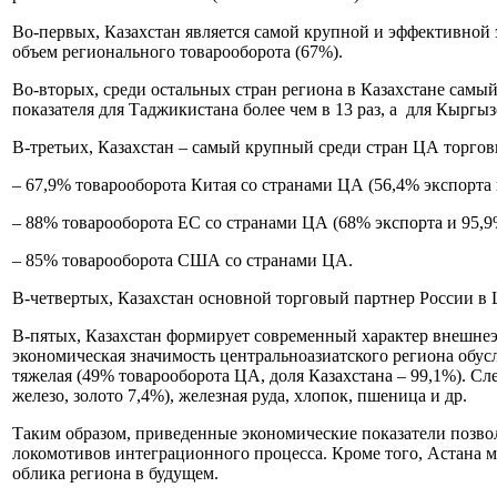
Во-первых, Казахстан является самой крупной и эффективной 
объем регионального товарооборота (67%).
Во-вторых, среди остальных стран региона в Казахстане сам
показателя для Таджикистана более чем в 13 раз, а для Кыргызс
В-третьих, Казахстан – самый крупный среди стран ЦА торговый
– 67,9% товарооборота Китая со странами ЦА (56,4% экспорта 
– 88% товарооборота ЕС со странами ЦА (68% экспорта и 95,9%
– 85% товарооборота США со странами ЦА.
В-четвертых, Казахстан основной торговый партнер России в 
В-пятых, Казахстан формирует современный характер внешнеэ
экономическая значимость центральноазиатского региона обус
тяжелая (49% товарооборота ЦА, доля Казахстана – 99,1%). С
железо, золото 7,4%), железная руда, хлопок, пшеница и др.
Таким образом, приведенные экономические показатели позвол
локомотивов интеграционного процесса. Кроме того, Астана 
облика региона в будущем.