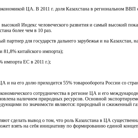
экономикой ЦА. В 2011 г. доля Казахстана в региональном ВВП 
ый высокий Индекс человеческого развития и самый высокий по
тана более чем в 10 раз.
 партнер для государств дальнего зарубежья и на Казахстан, на
и 81,8% китайского импорта);
 импорта ЕС в 2011 г.);
ЦА и на его долю приходится 55% товарооборота России со стра
кономического сотрудничества в регионе ЦА и его международ
ловлена наличием природных ресурсов. Основной экспортируемо
ледующими по значимости являются: природный и сжиженный газ 
яют сделать вывод о том, что роль Казахстана в ЦА существенна
может взять на себя инициативу по формированию единой конц