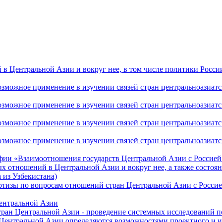
 Центральной Азии и вокруг нее, в том числе политики России 
ожное применение в изучении связей стран центральноазиатског
ожное применение в изучении связей стран центральноазиатског
ожное применение в изучении связей стран центральноазиатског
жное применение в изучении связей стран центральноазиатског
фии «Взаимоотношения государств Центральной Азии с Россией 
 отношений в Центральной Азии и вокруг нее, а также состоян
 из Узбекистана)
ртизы по вопросам отношений стран Центральной Азии с Россие
Центральной Азии
стран Центральной Азии - проведение системных исследований п
 Центральной Азии определяются возможностями проектного и 