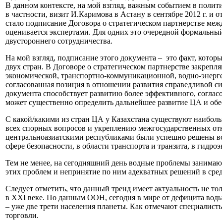
В данном контексте, на мой взгляд, важным событием в полит
в частности, визит И.Каримова в Астану в сентябре 2012 г. и 
стало подписание Договора о стратегическом партнерстве меж
оценивается экспертами. Для одних это очередной формальный
двустороннего сотрудничества.
На мой взгляд, подписание этого документа – это факт, кото
двух стран. В Договоре о стратегическом партнерстве закреп
экономической, транспортно-коммуникационной, водно-энергет
согласованная позиция в отношении развития справедливой си
документа способствует развитию более эффективного, соглас
может существенно определить дальнейшее развитие ЦА и обес
С какой/какими из стран ЦА у Казахстана существуют наибол
всех спорных вопросов и укреплению межгосударственных отн
центральноазиатскими республиками были успешно решены все
сфере безопасности, в области транспорта и транзита, в гидр
Тем не менее, на сегодняшний день водные проблемы занимаю
этих проблем и непринятие по ним адекватных решений в сред
Следует отметить, что данный тренд имеет актуальность не т
в XXI веке. По данным ООН, сегодня в мире от дефицита воды 
– уже две трети населения планеты. Как отмечают специалис
торговли.