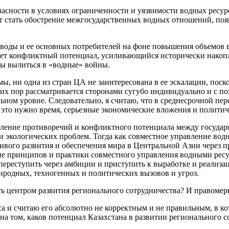
пасности в условиях ограниченности и уязвимости водных ресу
т стать обострение межгосударственных водных отношений, поя
оды и ее основных потребителей на фоне повышения объемов в
рует конфликтный потенциал, усиливающийся исторически нак
ны вылиться в «водные» войны.
ы, ни одна из стран ЦА не заинтересована в ее эскалации, поск
 сих пор рассматривается сторонами сугубо индивидуально и с п
ном уровне. Следовательно, я считаю, что в среднесрочной пе
это нужно время, серьезные экономические вложения и политиче
ление противоречий и конфликтного потенциала между государ
 экологических проблем. Тогда как совместное управление водн
ивого развития и обеспечения мира в Центральной Азии через 
ие принципов и практики совместного управления водными рес
реступить через амбиции и приступить к выработке и реализаци
иродных, техногенных и политических вызовов и угроз.
ь центром развития регионального сотрудничества? И правомер
са и считаю его абсолютно не корректным и не правильным, в 
а том, каков потенциал Казахстана в развитии регионального со