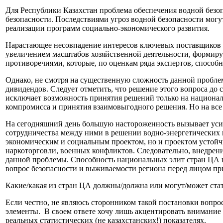
Для Республики Казахстан проблема обеспечения водной безо
безопасности. Последствиями угроз водной безопасности могу
реализации программ социально-экономического развития.
Нарастающее несовпадение интересов ключевых поставщиков в
увеличением масштабов хозяйственной деятельности, форми
противоречиями, которые, по оценкам ряда экспертов, способ
Однако, не смотря на существенную сложность данной проблем
дивидендов. Следует отметить, что решение этого вопроса до
исключает возможность принятия решений только на националь
компромисса и принятия взаимовыгодного решения. Но на все 
На сегодняшний день большую настороженность вызывает уси
сотрудничества между ними в решении водно-энергетических и
экономическим и социальным проектом, но и проектом устойч
наркоторговли, военных конфликтов. Следовательно, внедрен
данной проблемы. Способность национальных элит стран ЦА пе
вопрос безопасности и выживаемости региона перед лицом пр
Какие/какая из стран ЦА должны/должна или могут/может стат
Если честно, не являюсь сторонником такой постановки вопро
элементы. В своем ответе хочу лишь акцентировать внимание н
реальных статистических (не казахстанских!) показателях.