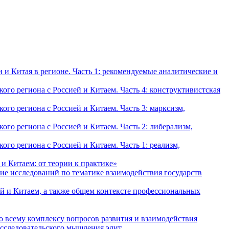
и Китая в регионе. Часть 1: рекомендуемые аналитические и
о региона с Россией и Китаем. Часть 4: конструктивистская
о региона с Россией и Китаем. Часть 3: марксизм,
о региона с Россией и Китаем. Часть 2: либерализм,
о региона с Россией и Китаем. Часть 1: реализм,
и Китаем: от теории к практике»
ие исследований по тематике взаимодействия государств
й и Китаем, а также общем контексте профессиональных
о всему комплексу вопросов развития и взаимодействия
исследовательского мышления элит