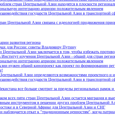
роблем стран Центральной Азии находятся в плоскости региона
гиональную интеграцию априори положительным явлением
 взаимодействия государств Центральной Азии в транспортной 
тран Центральной Азии связана с идеологией продвижения прио
арии развития региона
чах для России: советы Владимиру Путину
н Центральной Азии заключается в том, чтобы избежать против
 Институт изучения Центральной Азии - общий для стран регио
гиональную интеграцию априори положительным явлением
Азии нужен общий кинопроект как проект по формированию ре
е!
 Центральной Азии определяются возможностями проектного и 
 взаимодействия государств Центральной Азии в транспортной 
екистана все больше смотрит за пределы региональных рамок и
ом всех пяти стран Центральной Азии остается миграция и вые
лавным инструментом в решении других проблем Центральной А
Востоке и в Северной Африке для Центральной Азии и СНГ
и наблюдается откат к "традиционным ценностям", когда патри