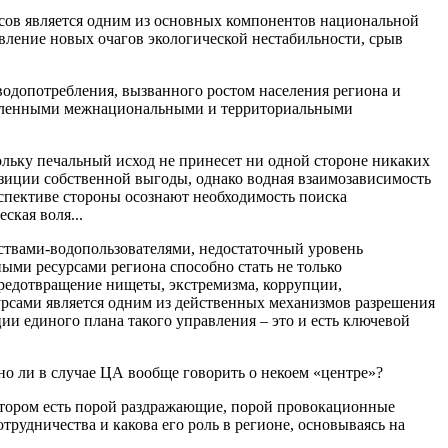
рсов является одним из основных компонентов национальной
вление новых очагов экологической нестабильности, срыв
одопотребления, вызванного ростом населения региона и
опленными межнациональными и территориальными
ольку печальный исход не принесет ни одной стороне никаких
озиции собственной выгоды, однако водная взаимозависимость
рспективе стороны осознают необходимость поиска
ская воля...
ствами-водопользователями, недостаточный уровень
ыми ресурсами региона способно стать не только
предотвращение нищеты, экстремизма, коррупции,
урсами является одним из действенных механизмов разрешения
и единого плана такого управления – это и есть ключевой
но ли в случае ЦА вообще говорить о некоем «центре»?
котором есть порой раздражающие, порой провокационные
трудничества и какова его роль в регионе, основываясь на