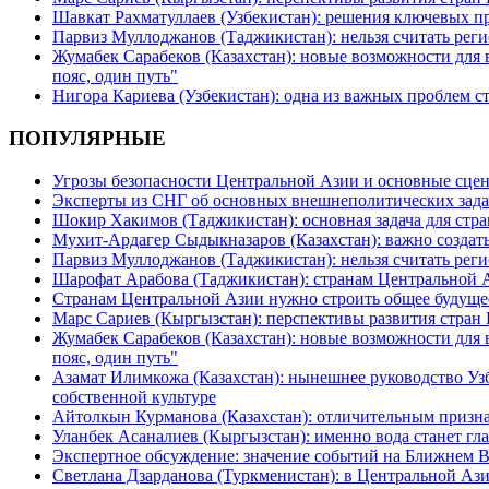
Шавкат Рахматуллаев (Узбекистан): решения ключевых п
Парвиз Муллоджанов (Таджикистан): нельзя считать ре
Жумабек Сарабеков (Казахстан): новые возможности для
пояс, один путь"
Нигора Кариева (Узбекистан): одна из важных проблем с
ПОПУЛЯРНЫЕ
Угрозы безопасности Центральной Азии и основные сцен
Эксперты из СНГ об основных внешнеполитических зада
Шокир Хакимов (Таджикистан): основная задача для стра
Мухит-Ардагер Сыдыкназаров (Казахстан): важно создать
Парвиз Муллоджанов (Таджикистан): нельзя считать ре
Шарофат Арабова (Таджикистан): странам Центральной 
Странам Центральной Азии нужно строить общее будуще
Марс Сариев (Кыргызстан): перспективы развития стран
Жумабек Сарабеков (Казахстан): новые возможности для
пояс, один путь"
Азамат Илимкожа (Казахстан): нынешнее руководство Узб
собственной культуре
Айтолкын Курманова (Казахстан): отличительным признак
Уланбек Асаналиев (Кыргызстан): именно вода станет г
Экспертное обсуждение: значение событий на Ближнем 
Светлана Дзарданова (Туркменистан): в Центральной Ази