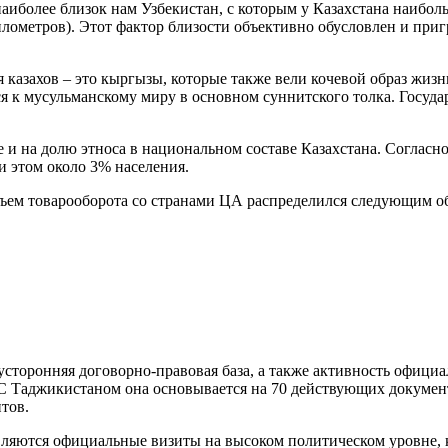
наиболее близок нам Узбекистан, с которым у Казахстана наибол
 километров). Этот фактор близости объективно обусловлен и п
 казахов – это кыргызы, которые также вели кочевой образ жизн
ся к мусульманскому миру в основном суннитского толка. Госуд
 и на долю этноса в национальном составе Казахстана. Согласно
и этом около 3% населения.
 объем товарооборота со странами ЦА распределился следующим о
сторонняя договорно-правовая база, а также активность официа
 С Таджикистаном она основывается на 70 действующих документа
тов.
яются официальные визиты на высоком политическом уровне, к