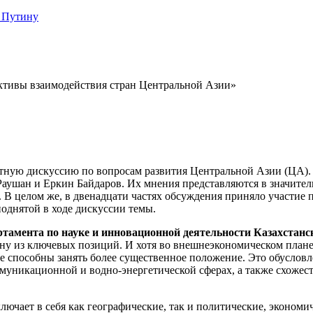
 Путину
ктивы взаимодействия стран Центральной Азии»
тную дискуссию по вопросам развития Центральной Азии (ЦА).
 Раушан и Еркин Байдаров. Их мнения представляются в значит
В целом же, в двенадцати частях обсуждения приняло участие п
однятой в ходе дискуссии темы.
ртамента по науке и инновационной деятельности Казахстанс
ну из ключевых позиций. И хотя во внешнеэкономическом плане 
ле способны занять более существенное положение. Это обусло
муникационной и водно-энергетической сферах, а также схожес
ючает в себя как географические, так и политические, экономи