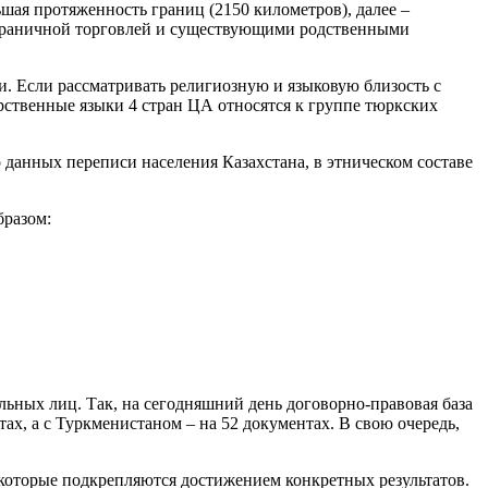
ьшая протяженность границ (2150 километров), далее –
риграничной торговлей и существующими родственными
и. Если рассматривать религиозную и языковую близость с
арственные языки 4 стран ЦА относятся к группе тюркских
 данных переписи населения Казахстана, в этническом составе
бразом:
льных лиц. Так, на сегодняшний день договорно-правовая база
х, а с Туркменистаном – на 52 документах. В свою очередь,
оторые подкрепляются достижением конкретных результатов.