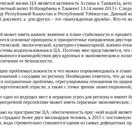
ической жизни ЦА является активность Астаны и Ташкента, кото
ответный визит Н.Назарбаева в Ташкент 13-14 июня 2013 г. Следу
ду Республикой Казахстан и Республикой Узбекистан. Данный ви
 документ, а для других – это «вынужденная дружба». Кто-то 
рый может иметь важное значение в плане стабильности и процве
ляются основные принципы и приоритетные направления двусторо
ической, экологической, культурно-гуманитарной, военно-техни
стемы водопользования в ЦА. Поэтому мне представляется, что 
ованного взаимодействия двух крупных в экономическом и полит
печение ее безопасности.
ьшие проблемы/сложности и что можно порекомендовать в плане
ошений с соседями по региону. Необходимо отметить, что до на
 пограничные проблемы, отрегулированы отношения по широком
оэнергетической отрасли, а также с точки зрения инвестиционной
т одно из ведущих мест в иерархии угроз для региона и имею
несрочной перспективе может иметь серьезные экономические, 
олько на пространстве ЦА: обеспеченность прес¬ной водой являе
страдают более двух миллиардов человек, к 2015 г. постоянную е
ты, вода стремительно становится одним из самых дефицитных п