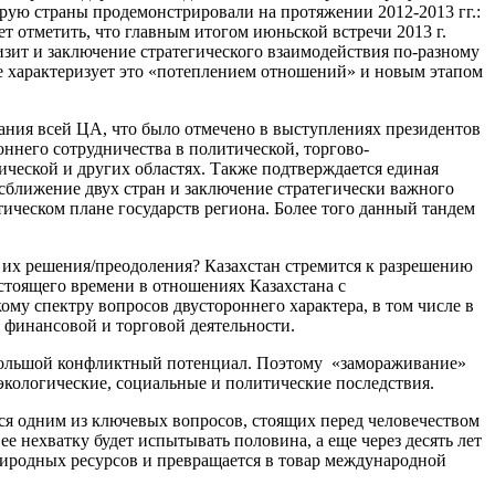
рую страны продемонстрировали на протяжении 2012-2013 гг.:
ет отметить, что главным итогом июньской встречи 2013 г.
зит и заключение стратегического взаимодействия по-разному
же характеризует это «потеплением отношений» и новым этапом
тания всей ЦА, что было отмечено в выступлениях президентов
ннего сотрудничества в политической, торгово-
ческой и других областях. Также подтверждается единая
сближение двух стран и заключение стратегически важного
ическом плане государств региона. Более того данный тандем
 их решения/преодоления? Казахстан стремится к разрешению
стоящего времени в отношениях Казахстана с
у спектру вопросов двустороннего характера, в том числе в
, финансовой и торговой деятельности.
т большой конфликтный потенциал. Поэтому «замораживание»
экологические, социальные и политические последствия.
тся одним из ключевых вопросов, стоящих перед человечеством
е нехватку будет испытывать половина, а еще через десять лет
риродных ресурсов и превращается в товар международной