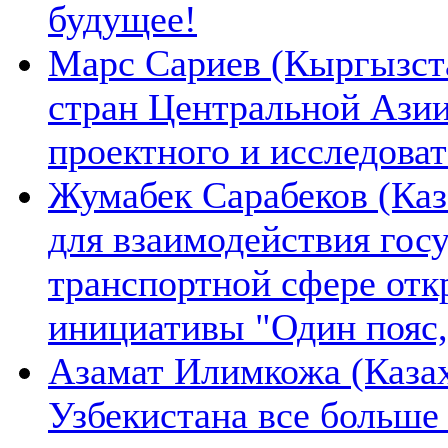
будущее!
Марс Сариев (Кыргызста
стран Центральной Ази
проектного и исследова
Жумабек Сарабеков (Каз
для взаимодействия гос
транспортной сфере отк
инициативы "Один пояс,
Азамат Илимкожа (Казах
Узбекистана все больше