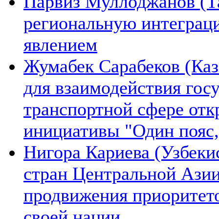
Парвиз Муллоджанов (Та
региональную интеграц
явлением
Жумабек Сарабеков (Каз
для взаимодействия гос
транспортной сфере отк
инициативы "Один пояс,
Нигора Кариева (Узбеки
стран Центральной Азии
продвижения приоритето
своей нации