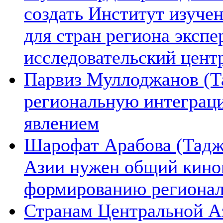
создать Институт изуче
для стран региона экспе
исследовательский цент
Парвиз Муллоджанов (Та
региональную интеграц
явлением
Шарофат Арабова (Тадж
Азии нужен общий киноп
формированию региона
Странам Центральной А