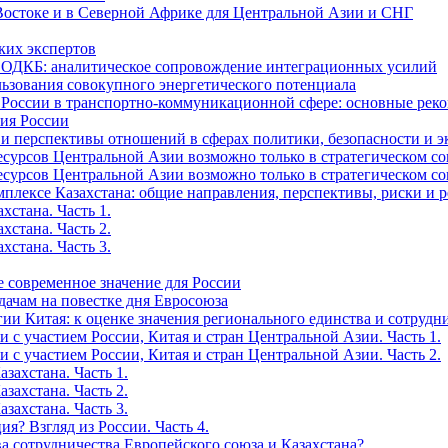
Востоке и в Северной Африке для Центральной Азии и СНГ
ких экспертов
и ОДКБ: аналитическое сопровождение интеграционных усилий
льзования совокупного энергетического потенциала
и России в транспортно-коммуникационной сфере: основные р
сия России
е и перспективы отношений в сферах политики, безопасности и 
рсов Центральной Азии возможно только в стратегическом союз
рсов Центральной Азии возможно только в стратегическом союз
мплексе Казахстана: общие направления, перспективы, риски и 
хстана. Часть 1.
хстана. Часть 2.
хстана. Часть 3.
е современное значение для России
дачам на повестке дня Евросоюза
ии Китая: к оценке значения регионального единства и сотрудн
 с участием России, Китая и стран Центральной Азии. Часть 1.
 с участием России, Китая и стран Центральной Азии. Часть 2.
захстана. Часть 1.
захстана. Часть 2.
захстана. Часть 3.
я? Взгляд из России. Часть 4.
а сотрудничества Европейского союза и Казахстана?