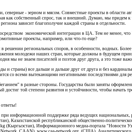
, северные - зерном и мясом. Совместные проекты в области а
ая как собственный спрос, так и внешний. Думаю, мы придем к
 региона зависит благополучие каждой страны в отдельности.
осредством экономической интеграции в ЦА. Тем не менее, что
омотивные проекты, например, или что-то еще?
я в решении региональных споров, в особенности, водных. Бол
лижения молодежи наших стран, которые должны в будущем прин
годня мы не знаем писателей и поэтов друг друга, а это тоже в
роды и страны) все дальше и дальше друг от друга и без кардин
жится со всеми вытекающими негативными последствиями для ре
беганием" в разные стороны. Государства были заняты оформлен
й достиг той степени развития и устойчивости, чтобы начать тр
 ответы!
на при информационной поддержке ряда ведущих национальных
ахстан), Казахстанской республиканской общественно-политической
kg (Кыргызстан), Информационного медиа-портала "Новости Узб
cal Network, CAAN), www.caa-network.org (США), Аналитического