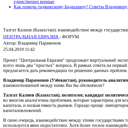
единственно верные
Как помочь таджикскому Бадахшану? Советы Владимиру
Талгат Калиев (Казахстан): взаимодействие между государст
ЦЕНТРАЛЬНАЯ ЕВРАЗИЯ
-
ФОРУМ
Автор: Владимир Парамонов
25.04.2019 11:42
Проект "Центральная Евразия" продолжает виртуальный экспе
всего лишь два "простых" вопроса. В рамках ответа на первый
предлагается дать рекомендации по решению данных проблем.
Владимир Парамонов (Узбекистан), руководитель аналити
взаимоотношений между ними Вы бы обозначили?
Талгат Калиев (Казахстан), политолог, кандидат политичес
во многом аналогичны проблемам, которые характерны для всех
капитала, и низкая емкость рынков. Гораздо проще импортиров
капиталовложений.
В свою очередь, взаимодействие между этими государствами т
используется явно недостаточно. Хотя более тесное взаимод