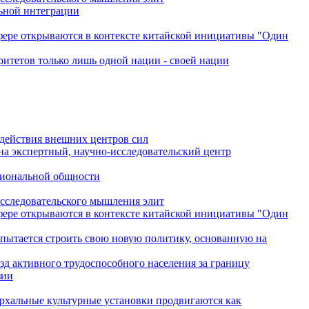
льной интеграции
сфере открываются в контексте китайской инициативы "Один
ритетов только лишь одной нации - своей нации
одействия внешних центров сил
на экспертный, научно-исследовательский центр
гиональной общности
исследовательского мышления элит
сфере открываются в контексте китайской инициативы "Один
 пытается строить свою новую политику, основанную на
зд активного трудоспособного населения за границу
зии
архальные культурные установки продвигаются как