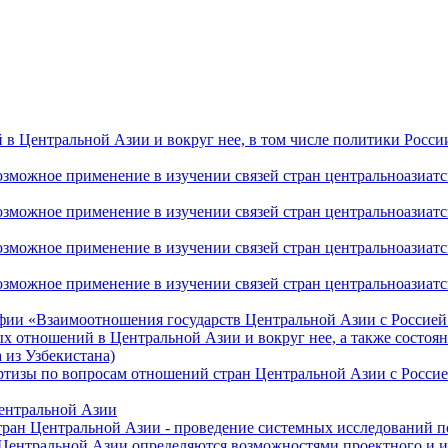
 Центральной Азии и вокруг нее, в том числе политики России 
ожное применение в изучении связей стран центральноазиатског
ожное применение в изучении связей стран центральноазиатског
ожное применение в изучении связей стран центральноазиатског
жное применение в изучении связей стран центральноазиатског
фии «Взаимоотношения государств Центральной Азии с Россией 
 отношений в Центральной Азии и вокруг нее, а также состоян
 из Узбекистана)
ртизы по вопросам отношений стран Центральной Азии с Россие
Центральной Азии
стран Центральной Азии - проведение системных исследований п
 Центральной Азии определяются возможностями проектного и 