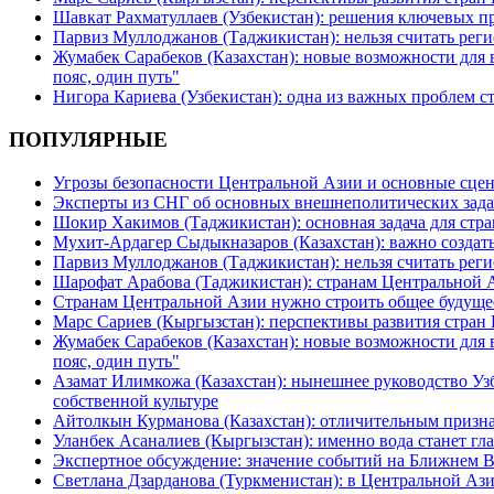
Шавкат Рахматуллаев (Узбекистан): решения ключевых п
Парвиз Муллоджанов (Таджикистан): нельзя считать ре
Жумабек Сарабеков (Казахстан): новые возможности для
пояс, один путь"
Нигора Кариева (Узбекистан): одна из важных проблем с
ПОПУЛЯРНЫЕ
Угрозы безопасности Центральной Азии и основные сцен
Эксперты из СНГ об основных внешнеполитических зада
Шокир Хакимов (Таджикистан): основная задача для стра
Мухит-Ардагер Сыдыкназаров (Казахстан): важно создать
Парвиз Муллоджанов (Таджикистан): нельзя считать ре
Шарофат Арабова (Таджикистан): странам Центральной 
Странам Центральной Азии нужно строить общее будуще
Марс Сариев (Кыргызстан): перспективы развития стран
Жумабек Сарабеков (Казахстан): новые возможности для
пояс, один путь"
Азамат Илимкожа (Казахстан): нынешнее руководство Узб
собственной культуре
Айтолкын Курманова (Казахстан): отличительным признак
Уланбек Асаналиев (Кыргызстан): именно вода станет г
Экспертное обсуждение: значение событий на Ближнем 
Светлана Дзарданова (Туркменистан): в Центральной Ази