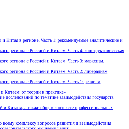
и Китая в регионе. Часть 1: рекомендуемые аналитические и
о региона с Россией и Китаем. Часть 4: конструктивистская
о региона с Россией и Китаем. Часть 3: марксизм,
о региона с Россией и Китаем. Часть 2: либерализм,
о региона с Россией и Китаем. Часть 1: реализм,
и Китаем: от теории к практике»
ие исследований по тематике взаимодействия государств
й и Китаем, а также общем контексте профессиональных
о всему комплексу вопросов развития и взаимодействия
исследовательского мышления элит