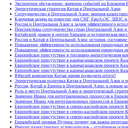
Экспертное обсуждение: значение событий на Ближнем 
Энергетическая стратегия Китая в Центральной Азии
Сотрудничество в Центральной Азии: мнения казахстанс
Ключевая задача на повестке дня СНГ, ЕврАзЭС, ШОС 
Россия и Центральная Азия: к задаче эффективного испо
Перспективы сотрудничества стран Центральной Азии 
Китайский дракон в центре Евразии и историческая мис
Россия и Китай в Центральной Азии: история, состояни
Повышение эффективности использования природных ресу
Повышение эффективности использования природных ресу
Европейское присутствие в топливно-энергетическом ко
Европейское присутствие в карачаганакском проекте Каза
Европейское присутствие в карачаганакском проекте Каза
Европейское присутствие в карачаганакском проекте Каза
Юбилей компартии Китая: время подводить итоги?
Энергетическая политика Китая в Центральной Азии и е
Россия, Китай и Европа в Центральной Азии: к новым за
Роль и место Центральной Азии в энергетической стратег
Значение Ирана для интеграционных процессов в Евразии
Значение Ирана для интеграционных процессов в Евразии
Европейское присутствие в северо-каспийском проекте Ка
Европейское присутствие в северо-каспийском проекте Ка
Европейское присутствие в северо-каспийском проекте Ка
Евразийский прорыв Путина: почему так важна интеграци
Импорт казахстанских углеводородов – устойчивая основ