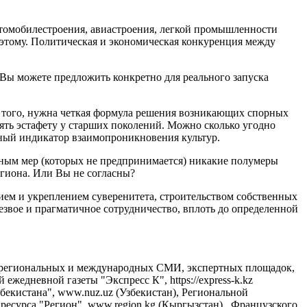
втомобилестроения, авиастроения, легкой промышленности
 этому. Политическая и экономическая конкуренция между
 Вы можете предложить конкретно для реального запуска
ее того, нужна четкая формула решения возникающих спорных
ять эстафету у старших поколений. Можно сколько угодно
ажный индикатор взаимопроникновения культур.
альным мер (которых не предпринимается) никакие полумеры
гиона. Или Вы не согласны?
ием и укреплением суверенитета, строительством собственных
езвое и прагматичное сотрудничество, вплоть до определенной
, региональных и международных СМИ, экспертных площадок,
 ежедневной газеты "Экспресс К", https://express-k.kz
екистана", www.nuz.uz (Узбекистан), Региональной
 ресурса "Регион", www.region.kg (Кыргызстан), Французского