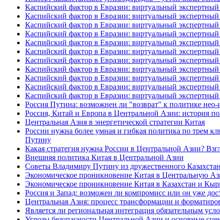
Каспийский фактор в Евразии: виртуальный экспертный 
Каспийский фактор в Евразии: виртуальный экспертный 
Каспийский фактор в Евразии: виртуальный экспертный 
Каспийский фактор в Евразии: виртуальный экспертный 
Каспийский фактор в Евразии: виртуальный экспертный 
Каспийский фактор в Евразии: виртуальный экспертный 
Каспийский фактор в Евразии: виртуальный экспертный 
Каспийский фактор в Евразии: виртуальный экспертный 
Каспийский фактор в Евразии: виртуальный экспертный 
Каспийский фактор в Евразии: виртуальный экспертный 
Каспийский фактор в Евразии: виртуальный экспертный 
Россия Путина: возможнен ли "возврат" к политике нео
Россия, Китай и Европа в Центральной Азии: история п
Центральная Азия в энергетической стратегии Китая
России нужна более умная и гибкая политика по трем к
Путину
Какая стратегия нужна России в Центральной Азии? Вз
Внешняя политика Китая в Центральной Азии
Советы Владимиру Путину из дружественного Казахста
Экономическое проникновение Китая в Центральную Ази
Экономическое проникновение Китая в Казахстан и Кыр
Россия и Запад: возможен ли компромисс или он уже д
Центральная Азия: процесс трансформации и форматиро
Является ли региональная интеграция обязательным усл
Угрозы безопасности Центральной Азии и основные сце