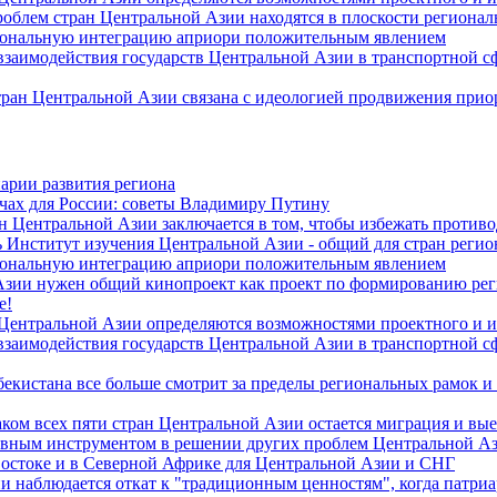
роблем стран Центральной Азии находятся в плоскости региона
гиональную интеграцию априори положительным явлением
 взаимодействия государств Центральной Азии в транспортной 
тран Центральной Азии связана с идеологией продвижения прио
арии развития региона
чах для России: советы Владимиру Путину
н Центральной Азии заключается в том, чтобы избежать против
 Институт изучения Центральной Азии - общий для стран регио
гиональную интеграцию априори положительным явлением
Азии нужен общий кинопроект как проект по формированию ре
е!
 Центральной Азии определяются возможностями проектного и 
 взаимодействия государств Центральной Азии в транспортной 
екистана все больше смотрит за пределы региональных рамок и
ом всех пяти стран Центральной Азии остается миграция и вые
лавным инструментом в решении других проблем Центральной А
Востоке и в Северной Африке для Центральной Азии и СНГ
и наблюдается откат к "традиционным ценностям", когда патри