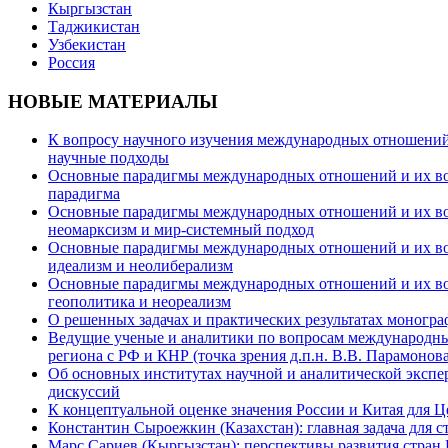
Кыргызстан
Таджикистан
Узбекистан
Россия
НОВЫЕ МАТЕРИАЛЫ
К вопросу научного изучения международных отношений в
научные подходы
Основные парадигмы международных отношений и их возм
парадигма
Основные парадигмы международных отношений и их возм
неомарксизм и мир-системный подход
Основные парадигмы международных отношений и их возм
идеализм и неолиберализм
Основные парадигмы международных отношений и их возмо
геополитика и неореализм
О решенных задачах и практических результатах моногра
Ведущие ученые и аналитики по вопросам международных
региона с РФ и КНР (точка зрения д.п.н. В.В. Парамонова
Об основных институтах научной и аналитической экспе
дискуссий
К концептуальной оценке значения России и Китая для 
Константин Сыроежкин (Казахстан): главная задача для 
Марс Сариев (Кыргызстан): перспективы развития стран