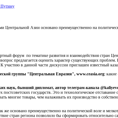
 Путину
вами Центральной Азии основано преимущественно на политическ
ртный форум по тематике развития и взаимодействия стран Цент
 вопрос предлагается оценить характер существующих проблем. В
 К участию в данной части дискуссии приглашен известный каза
ческой группы "Центральная Евразия",
www
.
ceasia
.
org
: каки
ких наук, бывший дипломат, автор телеграм-канала @kaliyev
 постсоветских государств. Это и технологическое отставание о
ать многие товары, чем налаживать их производство в собственн
ак же основано преимущественно на политической воле и мелко
ействие стран региона позволило бы сформировать относительно