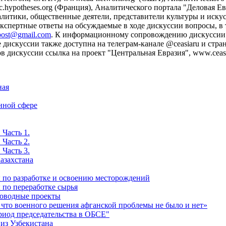
c.hypotheses.org (Франция), Аналитического портала "Деловая Евр
литики, общественные деятели, представители культуры и искусс
кспертные ответы на обсуждаемые в ходе дискуссии вопросы, в
post@gmail.com
. К информационному сопровождению дискуссии 
скуссии также доступна на телеграм-канале @ceasiaru и страни
дискуссии ссылка на проект "Центральная Евразия", www.ceasia
ная
нной сфере
 Часть 1.
 Часть 2.
 Часть 3.
азахстана
ы по разработке и освоению месторождений
 по переработке сырья
роводные проекты
 что военного решения афганской проблемы не было и нет»
риод председательства в ОБСЕ"
 из Узбекистана