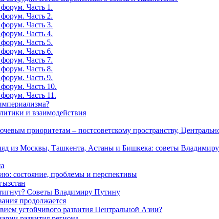
форум. Часть 1.
форум. Часть 2.
форум. Часть 3.
форум. Часть 4.
форум. Часть 5.
форум. Часть 6.
форум. Часть 7.
форум. Часть 8.
форум. Часть 9.
форум. Часть 10.
форум. Часть 11.
-империализма?
олитики и взаимодействия
лючевым приоритетам – постсоветскому пространству, Централь
гляд из Москвы, Ташкента, Астаны и Бишкека: советы Владимир
на
ю: состояние, проблемы и перспективы
гызстан
остигнут? Советы Владимиру Путину
вания продолжается
овием устойчивого развития Центральной Азии?
нарии развития региона