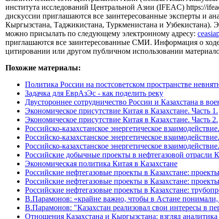
института исследований Центральной Азии (IFEAC) https://ifea
дискуссии приглашаются все заинтересованные эксперты и ана
Кыргызстана, Таджикистана, Туркменистана и Узбекистана). Э
можно присылать по следующему электронному адресу:
ceasia
приглашаются все заинтересованные СМИ. Информация о ходе ди
цитировании или другом публичном использовании материалов 
Похожие материалы:
Политика России на постсоветском пространстве невнят
Задачка для ЕврАзЭс - как поделить реку
Двустороннее сотрудничество России и Казахстана в вое
Экономическое присутствие Китая в Казахстане. Часть 1.
Экономическое присутствие Китая в Казахстане. Часть 2.
Российско-казахстанское энергетическое взаимодействие.
Российско-казахстанское энергетическое взаимодействие.
Российско-казахстанское энергетическое взаимодействие.
Российские добычные проекты в нефтегазовой отрасли К
Экономическая политика Китая в Казахстане
Российские нефтегазовые проекты в Казахстане: проект
Российские нефтегазовые проекты в Казахстане: проекты
Российские нефтегазовые проекты в Казахстане: трубоп
В.Парамонов: «крайне важно, чтобы в Астане понимали,
В.Парамонов: "Казахстан реализовал свои интересы в пе
Отношения Казахстана и Кыргызстана: взгляд аналитика