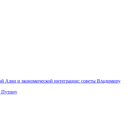
ной Азии и экономической интеграции: советы Владимиру
у Путину