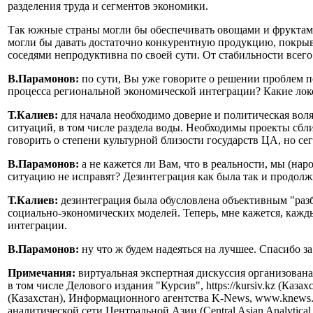
разделения труда и сегментов экономики.
Так южные страны могли бы обеспечивать овощами и фруктами
могли бы давать достаточно конкурентную продукцию, покрыв
соседями непродуктивна по своей сути. От стабильности всего
В.Парамонов:
по сути, Вы уже говорите о решении проблем п
процесса региональной экономической интеграции? Какие лок
Т.Калиев:
для начала необходимо доверие и политическая вол
ситуаций, в том числе раздела воды. Необходимы проекты сб
говорить о степени культурной близости государств ЦА, но се
В.Парамонов:
а не кажется ли Вам, что в реальности, мы (на
ситуацию не исправят? Дезинтеграция как была так и продол
Т.Калиев:
дезинтеграция была обусловлена объективным "раз
социально-экономических моделей. Теперь, мне кажется, кажды
интеграции.
В.Парамонов:
ну что ж будем надеяться на лучшее. Спасибо за
Примечания:
виртуальная экспертная дискуссия организова
в том числе Делового издания "Курсив", https://kursiv.kz (Каз
(Казахстан), Информационного агентства K-News, www.knews.
аналитической сети Центральной Азии (Central Asian Analyti