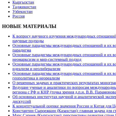
Кыргызстан
Таджикистан
Узбекистан
Россия
НОВЫЕ МАТЕРИАЛЫ
К вопросу научного изучения международных отношений в
научные подходы
Основные парадигмы международных отношений и их возм
парадигма
Основные парадигмы международных отношений и их возм
неомарксизм и мир-системный подход
Основные парадигмы международных отношений и их возм
идеализм и неолиберализм
Основные парадигмы международных отношений и их возмо
геополитика и неореализм
О решенных задачах и практических результатах моногра
Ведущие ученые и аналитики по вопросам международных
региона с РФ и КНР (точка зрения д.п.н. В.В. Парамонова
Об основных институтах научной и аналитической экспе
дискуссий
К концептуальной оценке значения России и Китая для 
Константин Сыроежкин (Казахстан): главная задача для 
Марс Сариев (Кыргызстан): перспективы развития стран