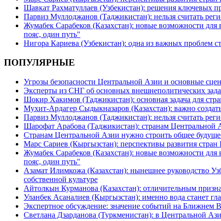
Шавкат Рахматуллаев (Узбекистан): решения ключевых п
Парвиз Муллоджанов (Таджикистан): нельзя считать ре
Жумабек Сарабеков (Казахстан): новые возможности для
пояс, один путь"
Нигора Кариева (Узбекистан): одна из важных проблем с
ПОПУЛЯРНЫЕ
Угрозы безопасности Центральной Азии и основные сцен
Эксперты из СНГ об основных внешнеполитических зада
Шокир Хакимов (Таджикистан): основная задача для стра
Мухит-Ардагер Сыдыкназаров (Казахстан): важно создать
Парвиз Муллоджанов (Таджикистан): нельзя считать ре
Шарофат Арабова (Таджикистан): странам Центральной 
Странам Центральной Азии нужно строить общее будуще
Марс Сариев (Кыргызстан): перспективы развития стран
Жумабек Сарабеков (Казахстан): новые возможности для
пояс, один путь"
Азамат Илимкожа (Казахстан): нынешнее руководство Узб
собственной культуре
Айтолкын Курманова (Казахстан): отличительным признак
Уланбек Асаналиев (Кыргызстан): именно вода станет г
Экспертное обсуждение: значение событий на Ближнем 
Светлана Дзарданова (Туркменистан): в Центральной Ази