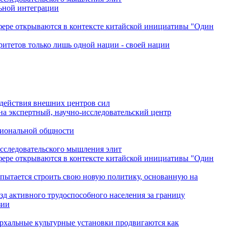
льной интеграции
сфере открываются в контексте китайской инициативы "Один
ритетов только лишь одной нации - своей нации
одействия внешних центров сил
на экспертный, научно-исследовательский центр
гиональной общности
исследовательского мышления элит
сфере открываются в контексте китайской инициативы "Один
 пытается строить свою новую политику, основанную на
зд активного трудоспособного населения за границу
зии
архальные культурные установки продвигаются как