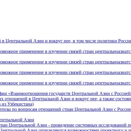
 Центральной Азии и вокруг нее, в том числе политики России 
ожное применение в изучении связей стран центральноазиатског
ожное применение в изучении связей стран центральноазиатског
ожное применение в изучении связей стран центральноазиатског
жное применение в изучении связей стран центральноазиатског
фии «Взаимоотношения государств Центральной Азии с Россией 
 отношений в Центральной Азии и вокруг нее, а также состоян
 из Узбекистана)
ртизы по вопросам отношений стран Центральной Азии с Россие
Центральной Азии
стран Центральной Азии - проведение системных исследований п
 Центральной Азии определяются возможностями проектного и 