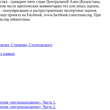
тва - граждане пяти стран Центральной Азии (Казахстана,
 том числе критические комментарии тех или иных оценок,
- популяризации и распространению экспертных оценок
це проекта на Facebook, www.facebook.com/ceasia.org. При
.org обязательна.
онова, Строкова, Столповского
х рамках
тив «регионализации». Часть 1.
тив «регионализации». Часть 2.