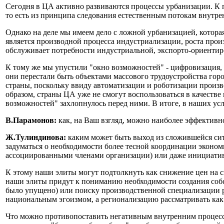
Сегодня в ЦА активно развиваются процессы урбанизации. К п
то есть из принципа следования естественным потокам внутренн
Однако на деле мы имеем дело с ложной урбанизацией, котор
является производной процесса индустриализации, роста прои
обслуживает потребности индустриальной, экспорто-ориентир
К тому же мы упустили "окно возможностей" - цифровизация,
они перестали быть объектами массового трудоустройства гор
страны, поскольку ввиду автоматизации и роботизации произ
образом, страны ЦА уже не смогут воспользоваться в качестве
возможностей" захлопнулось перед ними. В итоге, в наших усл
В.Парамонов:
как, на Ваш взгляд, можно наиболее эффектив
Ж.Тулиндинова:
каким может быть выход из сложившейся сит
задуматься о необходимости более тесной координации эконом
ассоциированными членами организации) или даже инициатив
К этому наши элиты могут подтолкнуть как снижение цен на сы
наши элиты придут к пониманию необходимости создания собс
было упущено) или поиску производственной специализации рег
национальным эгоизмом, а регионализацию рассматривать как
Что можно противопоставить негативным внутренним процесса