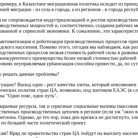
римеру, в Казахстане миграционная политика исходит из принци
ей миграции - из села в города, а из регионов - в города респу
ая не сопровождается индустриализацией и ростом производств
зводственных мощностей и, соответственно, создания рабочих ме
ованной и сервисной экономики. К сожалению, эти характеристи
 автоматизация и роботизация производственных процессов при
одского населения. Помимо этого, сегодня мы наблюдаем, как 
водственных процессов низкая стоимость рабочей силы в развив
 конкурентного преимущества более низкой стоимостью рабочей с
овиях неуправляемая урбанизация способна привести, да, по сути
но решать данные проблемы?
уации? Выход один - рост качества элиты, который невозможен б
ических политик стран ЦА, возможно, под зонтиком ЕАЭС (в сл
ы "Один пояс, один путь".
рьевые ресурсы, так и серьезные социальные вызовы (массовая 
твенных производственных цепочек в регионе (если уж "окно во
иона. Однако, до тех пор, пока дно кризиса не достигнуто, эли
 по большей части политический проект.
м? Вряд ли правительства стран ЦА пойдут на выплату населен