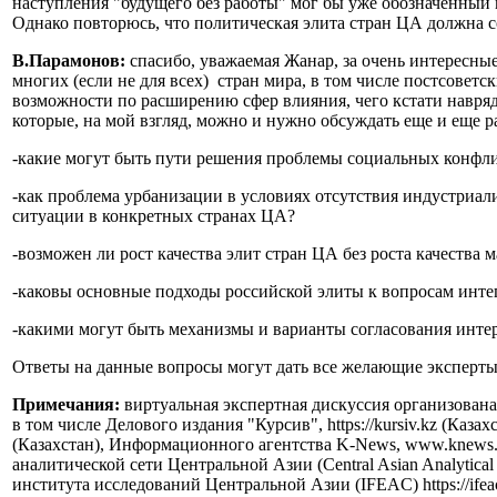
наступления "будущего без работы" мог бы уже обозначенный 
Однако повторюсь, что политическая элита стран ЦА должна с
В.Парамонов:
спасибо, уважаемая Жанар, за очень интересные
многих (если не для всех) стран мира, в том числе постсовет
возможности по расширению сфер влияния, чего кстати навряд
которые, на мой взгляд, можно и нужно обсуждать еще и еще р
-какие могут быть пути решения проблемы социальных конфли
-как проблема урбанизации в условиях отсутствия индустриали
ситуации в конкретных странах ЦА?
-возможен ли рост качества элит стран ЦА без роста качества
-каковы основные подходы российской элиты к вопросам инте
-какими могут быть механизмы и варианты согласования интер
Ответы на данные вопросы могут дать все желающие эксперты
Примечания:
виртуальная экспертная дискуссия организова
в том числе Делового издания "Курсив", https://kursiv.kz (Каз
(Казахстан), Информационного агентства K-News, www.knews.
аналитической сети Центральной Азии (Central Asian Analyti
института исследований Центральной Азии (IFEAC) https://ifea