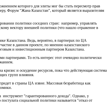
ожнением которого для элиты мог бы стать пересмотр прав
еру, Форум "Жана Казахстан", который является выразителям
ировании политики соседних стран: например, управлять
тскому вектору внешней политики (что нашло отражение в
ке Казахстана. Ведь, вероятно, в партнерах по ЦА
 участие в данном проекте, по мнению казахстанского
рговым и инвестиционным партнером Казахстана.
ми партнерами. То есть интерес этот очевидно политически
ржанием.
а кризис и оскудение ресурсов, пока что действующая система
ющих групп влияния.
придет в страны ЦА извне. Массовая безработица как
номики.
на инструмент "гарантированного дохода". Однако, у
о постулата социальной политики называется "отказ от