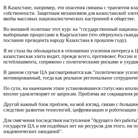
В Казахстане, например, эти опасения связаны с транзитом в
собственности. Защитным механизмом для казахстанской элиты
якобы массовых националистических настроений в обществе.
Во внешней политике этот курс на "государственный национа
выборными процессами в Кыргызстане (что обернулось скандал
послании президента народу Казахстана в прошлом году).
Я не стала бы обольщаться в отношении усиления интереса к 
казахстанская элита видит, прежде всего, противовес России и
истеблишмента, сопряжено с политическими рисками и ухудш
В данном случае ЦА рассматривается как "политическое усиле
мотивированный, тогда как реальное региональное сотруднич
По сути, на нынешнем этапе установившиеся статус-кво вполне
вполне удовлетворяет ее запросам. Проблема же сокращения р
Другой важный блок проблем, на мой взгляд, связан с больши
следствие развития технологий, цифровизации и роботизации 
Для смягчения последствия наступления "будущего без работы"
государств ЦА и им подобных нет ни ресурсов для этого, ни п
иждивенческих ожиданий".