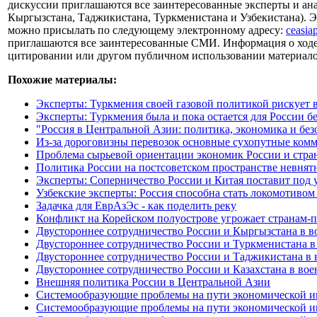
дискуссии приглашаются все заинтересованные эксперты и ана
Кыргызстана, Таджикистана, Туркменистана и Узбекистана). Э
можно присылать по следующему электронному адресу:
ceasia
приглашаются все заинтересованные СМИ. Информация о ходе ди
цитировании или другом публичном использовании материалов 
Похожие материалы:
Эксперты: Туркмения своей газовой политикой рискует 
Эксперты: Туркмения была и пока остается для России б
"Россия в Центральной Азии: политика, экономика и бе
Из-за дороговизны перевозок основные сухопутные ком
Проблема сырьевой ориентации экономик России и стра
Политика России на постсоветском пространстве невнят
Эксперты: Соперничество России и Китая поставит под 
Узбекские эксперты: Россия способна стать локомотивом
Задачка для ЕврАзЭс - как поделить реку
Конфликт на Корейском полуострове угрожает странам
Двустороннее сотрудничество России и Кыргызстана в в
Двустороннее сотрудничество России и Туркменистана в
Двустороннее сотрудничество России и Таджикистана в 
Двустороннее сотрудничество России и Казахстана в вое
Внешняя политика России в Центральной Азии
Системообразующие проблемы на пути экономической инт
Системообразующие проблемы на пути экономической инт