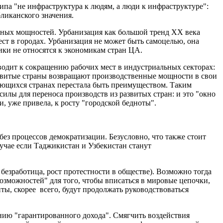
па "не инфраструктура к людям, а люди к инфраструктуре":
бликанского значения.
енных мощностей. Урбанизация как большой тренд ХХ века
ст в городах. Урбанизация не может быть самоцелью, она
ки не относятся к экономикам стран ЦА.
водит к сокращению рабочих мест в индустриальных секторах:
развитые страны возвращают производственные мощности в свои
ающихся странах перестала быть преимуществом. Таким
илы для переноса производств из развитых стран: и это "окно
, уже привела, к росту "городской бедноты".
ез процессов демократизации. Безусловно, что также стоит
учае если Таджикистан и Узбекистан станут
безработица, рост протестности в обществе). Возможно тогда
зможностей" для того, чтобы вписаться в мировые цепочки,
ты, скорее всего, будут продолжать руководствоваться
ию "гарантированного дохода". Смягчить воздействия