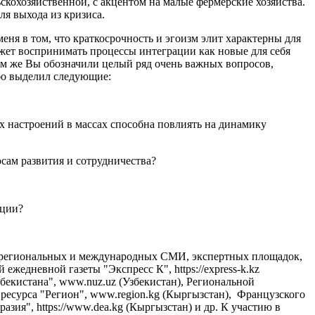
кохозяйственной, с акцентом на малые фермерские хозяйства.
ля выхода из кризиса.
еня в том, что краткосрочность и эгоизм элит характерны для
может воспринимать процессы интеграции как новые для себя
лом же Вы обозначили целый ряд очень важных вопросов,
обо выделил следующие:
ых настроений в массах способна повлиять на динамику
осам развития и сотрудничества?
ации?
, региональных и международных СМИ, экспертных площадок,
 ежедневной газеты "Экспресс К", https://express-k.kz
екистана", www.nuz.uz (Узбекистан), Региональной
 ресурса "Регион", www.region.kg (Кыргызстан), Французского
азия", https://www.dea.kg (Кыргызстан) и др. К участию в