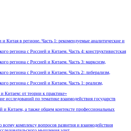
и Китая в регионе. Часть 1: рекомендуемые аналитические и
о региона с Россией и Китаем. Часть 4: конструктивистская
о региона с Россией и Китаем. Часть 3: марксизм,
о региона с Россией и Китаем. Часть 2: либерализм,
о региона с Россией и Китаем. Часть 1: реализм,
и Китаем: от теории к практике»
ие исследований по тематике взаимодействия государств
й и Китаем, а также общем контексте профессиональных
о всему комплексу вопросов развития и взаимодействия
исследовательского мышления элит