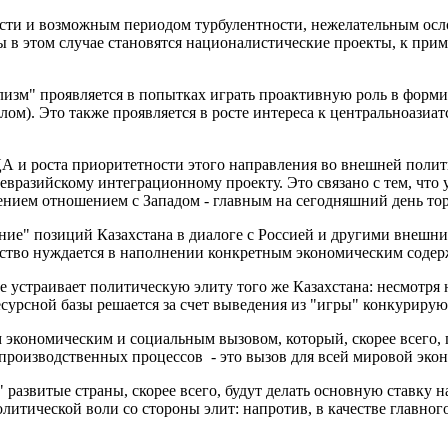
ласти и возможным периодом турбулентности, нежелательным осл
 в этом случае становятся националистические проекты, к прим
лизм" проявляется в попытках играть проактивную роль в форм
ом). Это также проявляется в росте интереса к центральноазиа
ЦА и роста приоритетности этого направления во внешней полити
 евразийскому интеграционному проекту. Это связано с тем, что
ением отношением с Западом - главным на сегодняшний день то
ние" позиций Казахстана в диалоге с Россией и другими внешни
ество нуждается в наполнении конкретным экономическим соде
 устраивает политическую элиту того же Казахстана: несмотря н
есурсной базы решается за счет выведения из "игры" конкуриру
м экономическим и социальным вызовом, который, скорее всего, 
производственных процессов - это вызов для всей мировой эко
 развитые страны, скорее всего, будут делать основную ставку 
олитической воли со стороны элит: напротив, в качестве главног