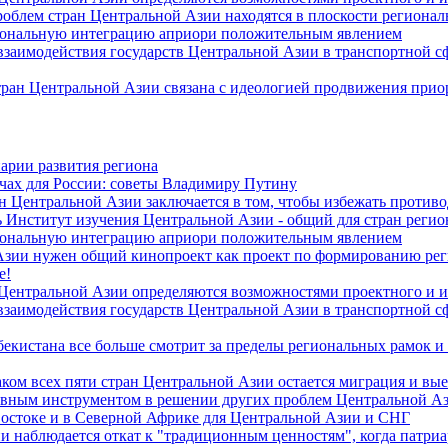
роблем стран Центральной Азии находятся в плоскости региона
гиональную интеграцию априори положительным явлением
 взаимодействия государств Центральной Азии в транспортной 
тран Центральной Азии связана с идеологией продвижения прио
арии развития региона
чах для России: советы Владимиру Путину
н Центральной Азии заключается в том, чтобы избежать против
 Институт изучения Центральной Азии - общий для стран регио
гиональную интеграцию априори положительным явлением
Азии нужен общий кинопроект как проект по формированию ре
е!
 Центральной Азии определяются возможностями проектного и 
 взаимодействия государств Центральной Азии в транспортной 
екистана все больше смотрит за пределы региональных рамок и
ом всех пяти стран Центральной Азии остается миграция и вые
лавным инструментом в решении других проблем Центральной А
Востоке и в Северной Африке для Центральной Азии и СНГ
и наблюдается откат к "традиционным ценностям", когда патри