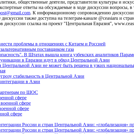
литики, общественные деятели, представители культуры и искусс
кспертные ответы на обсуждаемые в ходе дискуссии вопросы, в
post@gmail.com
. К информационному сопровождению дискуссии 
скуссии также доступна на телеграм-канале @ceasiaru и страни
дискуссии ссылка на проект "Центральная Евразия", www.ceasia
внести проблемы в отношениях с Китаем и Россией
езальтернативным поставщиком газа
зопасность". В Штатах вышла книга узбекских аналитиков Парам
муникации в Евразии идут в обход Центральной Азии
н Центральной Азии не может быть решена в узких национальны
ная
угрозу стабильность в Центральной Азии
 интеграции в Азии
-партнерам по ШОС
оенной сфере
 военной сфере
военной сфере
нной сфере
еграции России и стран Центральной Азии: «глобализация» про
еграции России и стран Центральной Азии: «глобализация» про