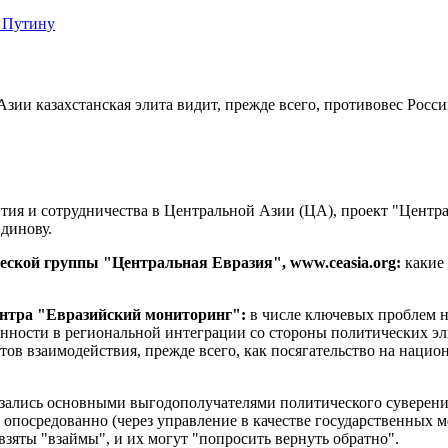
 Путину
Азии казахстанская элита видит, прежде всего, противовес Рос
ия и сотрудничества в Центральной Азии (ЦА), проект "Централ
ндинову.
еской группы "Центральная Евразия", www.ceasia.org:
какие 
ентра "Евразийский мониторинг":
в числе ключевых проблем 
анности в региональной интеграции со стороны политических э
в взаимодействия, прежде всего, как посягательство на национ
зались основными выгодополучателями политического суверените
 опосредованно (через управление в качестве государственных м
 взяты "взаймы", и их могут "попросить вернуть обратно".