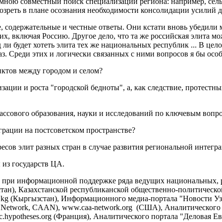
мною совместный поиск специализации региона: например, сельс
озреть в плане осознания необходимости консолидации усилий д
, содержательные и честные ответы. Они кстати вновь убедили м
ских, включая Россию. Другое дело, что та же российская элита 
 ли будет хотеть элита тех же национальных республик ... В це
аз. Среди этих и логически связанных с ними вопросов я бы ос
ктов между городом и селом?
зации и роста "городской бедноты", а, как следствие, протестн
 массового образования, науки и исследований по ключевым вопр
грации на постсоветском пространстве?
есов элит разных стран в случае развития региональной интегр
 из государств ЦА.
на при информационной поддержке ряда ведущих национальных
ахстан), Казахстанской республиканской общественно-политической
kg (Кыргызстан), Информационного медиа-портала "Новости Узб
cal Network, CAAN), www.caa-network.org (США), Аналитического
c.hypotheses.org (Франция), Аналитического портала "Деловая Евр