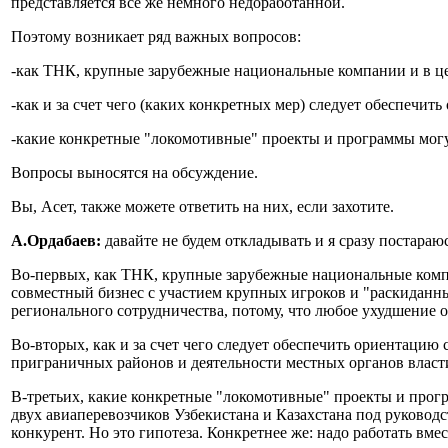
представляется все же немного недоработанной.
Поэтому возникает ряд важных вопросов:
-как ТНК, крупные зарубежные национальные компании и в це
-как и за счет чего (каких конкретных мер) следует обеспечит
-какие конкретные "локомотивные" проекты и программы мог
Вопросы выносятся на обсуждение.
Вы, Асет, также можете ответить на них, если захотите.
А.Ордабаев:
давайте не будем откладывать и я сразу постараюс
Во-первых, как ТНК, крупные зарубежные национальные компа
совместный бизнес с участием крупных игроков и "раскиданны
регионального сотрудничества, потому, что любое ухудшение о
Во-вторых, как и за счет чего следует обеспечить ориентацию
приграничных районов и деятельности местных органов власт
В-третьих, какие конкретные "локомотивные" проекты и про
двух авиаперевозчиков Узбекистана и Казахстана под руковод
конкурент. Но это гипотеза. Конкретнее же: надо работать вм