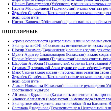
Шавкат Рахматуллаев (Узбекистан): решения ключевых п
Парвиз Муллоджанов (Таджикистан): нельзя считать ре
Жумабек Сарабеков (Казахстан): новые возможности для
пояс, один путь"
Нигора Кариева (Узбекистан): одна из важных проблем с
ПОПУЛЯРНЫЕ
Угрозы безопасности Центральной Азии и основные сцен
Эксперты из СНГ об основных внешнеполитических зада
Шокир Хакимов (Таджикистан): основная задача для стра
Мухит-Ардагер Сыдыкназаров (Казахстан): важно создать
Парвиз Муллоджанов (Таджикистан): нельзя считать ре
Шарофат Арабова (Таджикистан): странам Центральной 
Странам Центральной Азии нужно строить общее будуще
Марс Сариев (Кыргызстан): перспективы развития стран
Жумабек Сарабеков (Казахстан): новые возможности для
пояс, один путь"
Азамат Илимкожа (Казахстан): нынешнее руководство Узб
собственной культуре
Айтолкын Курманова (Казахстан): отличительным признак
Уланбек Асаналиев (Кыргызстан): именно вода станет г
Экспертное обсуждение: значение событий на Ближнем 
Светлана Дзарданова (Туркменистан): в Центральной Ази