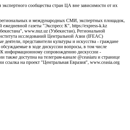
и экспертного сообщества стран ЦА вне зависимости от их
, региональных и международных СМИ, экспертных площадок,
 ежедневной газеты "Экспресс К", https://express-k.kz
екистана", www.nuz.uz (Узбекистан), Региональной
 института исследований Центральной Азии (IFEAC)
ые деятели, представители культуры и искусства - граждане
 обсуждаемые в ходе дискуссии вопросы, в том числе
. К информационному сопровождению дискуссии -
 также доступна на телеграм-канале @ceasiaru и странице
и ссылка на проект "Центральная Евразия", www.ceasia.org