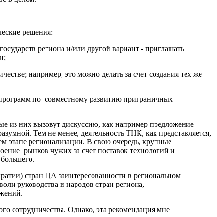
ческие решения:
осударств региона и/или другой вариант - приглашать
н;
естве; например, это можно делать за счет создания тех же
 с программ по совместному развитию приграничных
ые из них вызовут дискуссию, как например предложение
зумной. Тем не менее, деятельность ТНК, как представляется,
оем этапе регионализации. В свою очередь, крупные
оение рынков чужих за счет поставок технологий и
 большего.
кратии) стран ЦА заинтересованности в региональном
воли руководства и народов стран региона,
яжений.
го сотрудничества. Однако, эта рекомендация мне