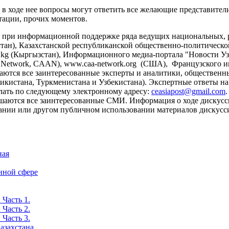
 в ходе нее вопросы могут ответить все желающие представител
нтации, прочих моментов.
на при информационной поддержке ряда ведущих национальных
ахстан), Казахстанской республиканской общественно-политической
kg (Кыргызстан), Информационного медиа-портала "Новости Узб
cal Network, CAAN), www.caa-network.org (США), Французского
глашаются все заинтересованные эксперты и аналитики, общественн
икистана, Туркменистана и Узбекистана). Экспертные ответы на
лать по следующему электронному адресу:
ceasiapost@gmail.com
аются все заинтересованные СМИ. Информация о ходе дискуссии
овании или другом публичном использовании материалов дискусси
ная
нной сфере
 Часть 1.
 Часть 2.
 Часть 3.
азахстана