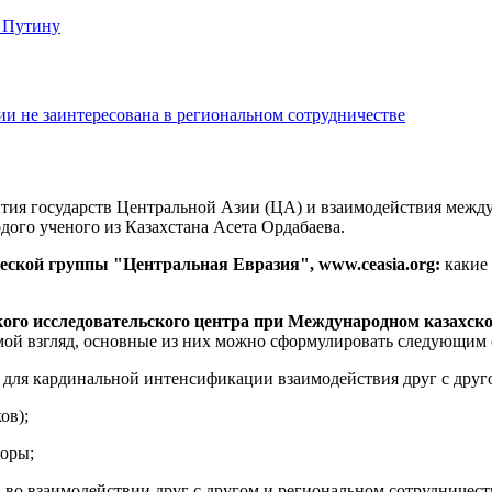
 Путину
ии не заинтересована в региональном сотрудничестве
ия государств Центральной Азии (ЦА) и взаимодействия между
ого ученого из Казахстана Асета Ордабаева.
еской группы "Центральная Евразия", www.ceasia.org:
какие
ского исследовательского центра при Международном казахск
 мой взгляд, основные из них можно сформулировать следующим 
 для кардинальной интенсификации взаимодействия друг с друг
ов);
доры;
во взаимодействии друг с другом и региональном сотрудничеств