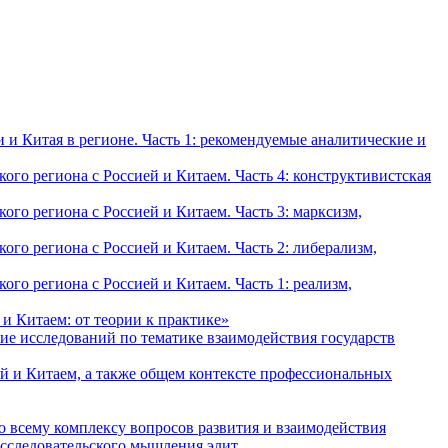
и Китая в регионе. Часть 1: рекомендуемые аналитические и
о региона с Россией и Китаем. Часть 4: конструктивистская
о региона с Россией и Китаем. Часть 3: марксизм,
о региона с Россией и Китаем. Часть 2: либерализм,
о региона с Россией и Китаем. Часть 1: реализм,
и Китаем: от теории к практике»
ие исследований по тематике взаимодействия государств
й и Китаем, а также общем контексте профессиональных
о всему комплексу вопросов развития и взаимодействия
исследовательского мышления элит