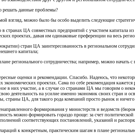
но решать данные проблемы?
 мой взгляд, можно было бы особо выделить следующие стратеги
в странах ЦА совместных предприятий с участием капитала из г
ских проектах, давая им одинаковые преференции на весь регио
кратии) стран ЦА заинтересованность в региональном сотруднич
нешнего капитала;
 плане регионального сотрудничества; например, можно начать
ресные оценки и рекомендации. Спасибо. Надеюсь, что некотор
 экономических проектах. Сама по себе рекомендация кажется ра
ное в них участие, а в случае со странами ЦА мы говорим о нек
ою деятельность на усилие именно экономик своих стран и осв
ы, страны ЦА, для такого рода компаний просто рынок и ничего
ленаправленного формирования у министерств и ведомств (бюро
анность можно формировать гораздо проще: за счет политической 
сполнений соответствующих постановлений, указаний и распор
лараций к конкретным, практическим шагам в плане регионально