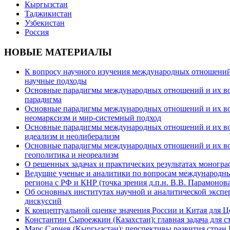
Кыргызстан
Таджикистан
Узбекистан
Россия
НОВЫЕ МАТЕРИАЛЫ
К вопросу научного изучения международных отношений в
научные подходы
Основные парадигмы международных отношений и их возм
парадигма
Основные парадигмы международных отношений и их возм
неомарксизм и мир-системный подход
Основные парадигмы международных отношений и их возм
идеализм и неолиберализм
Основные парадигмы международных отношений и их возмо
геополитика и неореализм
О решенных задачах и практических результатах моногра
Ведущие ученые и аналитики по вопросам международных
региона с РФ и КНР (точка зрения д.п.н. В.В. Парамонова
Об основных институтах научной и аналитической экспе
дискуссий
К концептуальной оценке значения России и Китая для 
Константин Сыроежкин (Казахстан): главная задача для 
Марс Сариев (Кыргызстан): перспективы развития стран