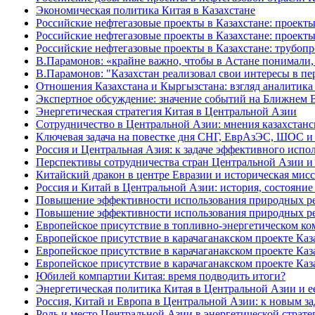
Экономическая политика Китая в Казахстане
Российские нефтегазовые проекты в Казахстане: проект
Российские нефтегазовые проекты в Казахстане: проекты
Российские нефтегазовые проекты в Казахстане: трубоп
В.Парамонов: «крайне важно, чтобы в Астане понимали,
В.Парамонов: "Казахстан реализовал свои интересы в пе
Отношения Казахстана и Кыргызстана: взгляд аналитика
Экспертное обсуждение: значение событий на Ближнем 
Энергетическая стратегия Китая в Центральной Азии
Сотрудничество в Центральной Азии: мнения казахстанс
Ключевая задача на повестке дня СНГ, ЕврАзЭС, ШОС 
Россия и Центральная Азия: к задаче эффективного испо
Перспективы сотрудничества стран Центральной Азии 
Китайский дракон в центре Евразии и историческая мис
Россия и Китай в Центральной Азии: история, состояни
Повышение эффективности использования природных ресу
Повышение эффективности использования природных ресу
Европейское присутствие в топливно-энергетическом ко
Европейское присутствие в карачаганакском проекте Каза
Европейское присутствие в карачаганакском проекте Каза
Европейское присутствие в карачаганакском проекте Каза
Юбилей компартии Китая: время подводить итоги?
Энергетическая политика Китая в Центральной Азии и е
Россия, Китай и Европа в Центральной Азии: к новым за
Роль и место Центральной Азии в энергетической стратег