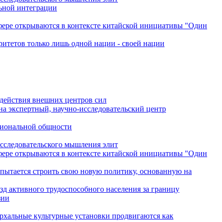
льной интеграции
сфере открываются в контексте китайской инициативы "Один
ритетов только лишь одной нации - своей нации
одействия внешних центров сил
на экспертный, научно-исследовательский центр
гиональной общности
исследовательского мышления элит
сфере открываются в контексте китайской инициативы "Один
 пытается строить свою новую политику, основанную на
зд активного трудоспособного населения за границу
зии
архальные культурные установки продвигаются как