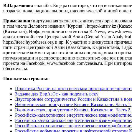
В.Парамонов:
спасибо. Еще раз повторю, что на возникающие
возраста, пола, национальности, идеологической и иной орие
Примечания:
виртуальная экспертная дискуссия организова
в том числе Делового издания "Курсив", https://kursiv.kz (Каз
(Казахстан), Информационного агентства K-News, www.knews.
аналитической сети Центральной Азии (Central Asian Analyti
https://ifeac.hypotheses.org и др. К участию в дискуссии при
пяти стран Центральной Азии (Казахстана, Кыргызстана, Тадж
критические комментарии тех или иных оценок, можно присы
популяризации и распространению экспертных оценок приглаш
проекта на Facebook, www.facebook.com/ceasia.ru. При цитир
обязательна.
Похожие материалы:
Политика России на постсоветском пространстве невнят
Задачка для ЕврАзЭс - как поделить реку
Двустороннее сотрудничество России и Казахстана в вое
Экономическое присутствие Китая в Казахстане. Часть 1.
Экономическое присутствие Китая в Казахстане. Часть 2.
Российско-казахстанское энергетическое взаимодействие.
Российско-казахстанское энергетическое взаимодействие.
Российско-казахстанское энергетическое взаимодействие.
Российские добычные проекты в нефтегазовой отрасли К