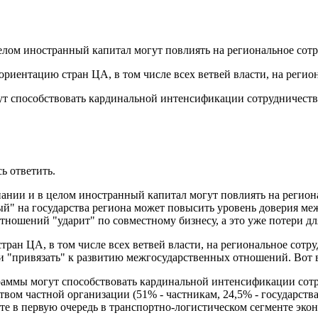
лом иностранный капитал могут повлиять на региональное сот
ь ориентацию стран ЦА, в том числе всех ветвей власти, на реги
ут способствовать кардинальной интенсификации сотрудничест
ь ответить.
нии и в целом иностранный капитал могут повлиять на регионал
й" на государства региона может повысить уровень доверия ме
тношений "ударит" по совместному бизнесу, а это уже потери дл
 стран ЦА, в том числе всех ветвей власти, на региональное со
и "привязать" к развитию межгосударственных отношений. Вот в
граммы могут способствовать кардинальной интенсификации сот
ством частной организации (51% - частникам, 24,5% - государст
есте в первую очередь в транспортно-логистическом сегменте эко