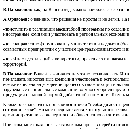
В.Парамонов:
как, на Ваш взгляд, можно наиболее эффектив
А.Ордабаев:
очевидно, что решения не просты и не легки. На
-приступить к реализации масштабной программы по созданию 
иностранные компании участвовать в региональных экономиче
-целенаправленно формировать у министерств и ведомств (бюро
совместных предприятий с участием центральноазиатского и в
-перейти от деклараций к конкретным, практическим шагам в
территорий.
В.Парамонов:
Вашей лаконичности можно позавидовать. Инте
приглашать иностранные компании участвовать в региональных
все же нацелена на ускорение процессов глобализации и актив
зарубежные национальные компании во многом ориентируют св
продукции с высокой нормой добавочной стоимости. То есть м
Кроме того, мне очень понравился тезис о "необходимости це
сотрудничестве". Но мне представляется, что эту заинтересов
административного, экспертного и общественного контроля и
При этом, мне также показался важным призыв перейти от дек