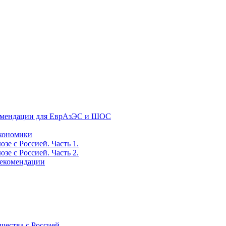
екомендации для ЕврАзЭС и ШОС
экономики
е с Россией. Часть 1.
е с Россией. Часть 2.
рекомендации
ичества с Россией