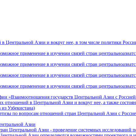
 Центральной Азии и вокруг нее, в том числе политики России 
ожное применение в изучении связей стран центральноазиатског
ожное применение в изучении связей стран центральноазиатског
ожное применение в изучении связей стран центральноазиатског
жное применение в изучении связей стран центральноазиатског
фии «Взаимоотношения государств Центральной Азии с Россией 
 отношений в Центральной Азии и вокруг нее, а также состоян
 из Узбекистана)
ртизы по вопросам отношений стран Центральной Азии с Россие
Центральной Азии
стран Центральной Азии - проведение системных исследований п
 Центральной Азии определяются возможностями проектного и 