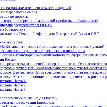
ы по разработке и освоению месторождений
 по переработке сырья
роводные проекты
 что военного решения афганской проблемы не было и нет»
риод председательства в ОБСЕ"
 из Узбекистана
Востоке и в Северной Африке для Центральной Азии и СНГ
ких экспертов
и ОДКБ: аналитическое сопровождение интеграционных усилий
льзования совокупного энергетического потенциала
и России в транспортно-коммуникационной сфере: основные р
сия России
е и перспективы отношений в сферах политики, безопасности и 
рсов Центральной Азии возможно только в стратегическом союз
рсов Центральной Азии возможно только в стратегическом союз
мплексе Казахстана: общие направления, перспективы, риски и 
хстана. Часть 1.
хстана. Часть 2.
хстана. Часть 3.
е современное значение для России
дачам на повестке дня Евросоюза
ии Китая: к оценке значения регионального единства и сотрудн