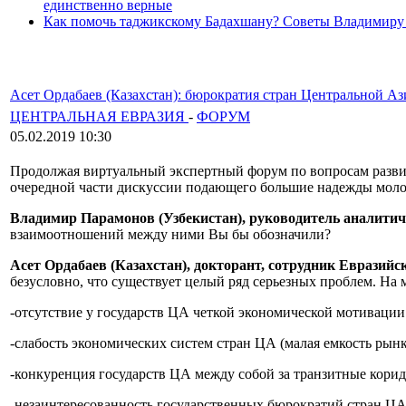
единственно верные
Как помочь таджикскому Бадахшану? Советы Владимиру
Асет Ордабаев (Казахстан): бюрократия стран Центральной Аз
ЦЕНТРАЛЬНАЯ ЕВРАЗИЯ
-
ФОРУМ
05.02.2019 10:30
Продолжая виртуальный экспертный форум по вопросам развит
очередной части дискуссии подающего большие надежды молод
Владимир Парамонов (Узбекистан), руководитель аналитич
взаимоотношений между ними Вы бы обозначили?
Асет Ордабаев (Казахстан), докторант, сотрудник Евразий
безусловно, что существует целый ряд серьезных проблем. На
-отсутствие у государств ЦА четкой экономической мотивации
-слабость экономических систем стран ЦА (малая емкость рынк
-конкуренция государств ЦА между собой за транзитные кори
-незаинтересованность государственных бюрократий стран ЦА 