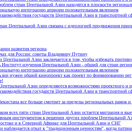
роблем стран Центральной Азии находятся в плоскости региона
гиональную интеграцию априори положительным явлением
 взаимодействия государств Центральной Азии в транспортной 
тран Центральной Азии связана с идеологией продвижения прио
арии развития региона
чах для России: советы Владимиру Путину
н Центральной Азии заключается в том, чтобы избежать против
 Институт изучения Центральной Азии - общий для стран регио
гиональную интеграцию априори положительным явлением
Азии нужен общий кинопроект как проект по формированию ре
е!
 Центральной Азии определяются возможностями проектного и 
 взаимодействия государств Центральной Азии в транспортной 
екистана все больше смотрит за пределы региональных рамок и
ом всех пяти стран Центральной Азии остается миграция и вые
лавным инструментом в решении других проблем Центральной А
Востоке и в Северной Африке для Центральной Азии и СНГ
и наблюдается откат к "традиционным ценностям", когда патри