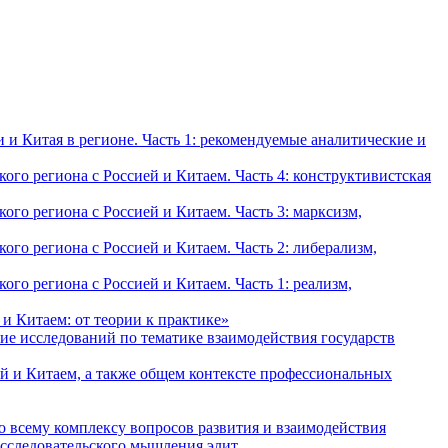
и Китая в регионе. Часть 1: рекомендуемые аналитические и
о региона с Россией и Китаем. Часть 4: конструктивистская
о региона с Россией и Китаем. Часть 3: марксизм,
о региона с Россией и Китаем. Часть 2: либерализм,
о региона с Россией и Китаем. Часть 1: реализм,
и Китаем: от теории к практике»
ие исследований по тематике взаимодействия государств
й и Китаем, а также общем контексте профессиональных
о всему комплексу вопросов развития и взаимодействия
исследовательского мышления элит