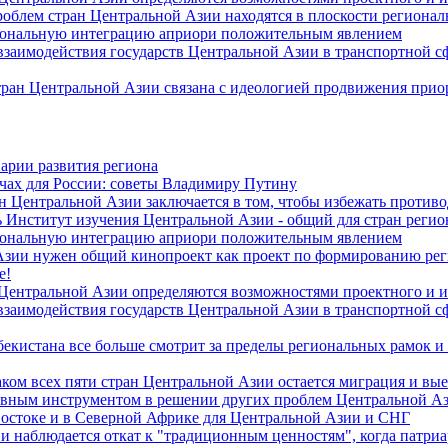
роблем стран Центральной Азии находятся в плоскости региона
гиональную интеграцию априори положительным явлением
 взаимодействия государств Центральной Азии в транспортной 
тран Центральной Азии связана с идеологией продвижения прио
арии развития региона
чах для России: советы Владимиру Путину
н Центральной Азии заключается в том, чтобы избежать против
 Институт изучения Центральной Азии - общий для стран регио
гиональную интеграцию априори положительным явлением
Азии нужен общий кинопроект как проект по формированию ре
е!
 Центральной Азии определяются возможностями проектного и 
 взаимодействия государств Центральной Азии в транспортной 
екистана все больше смотрит за пределы региональных рамок и
ом всех пяти стран Центральной Азии остается миграция и вые
лавным инструментом в решении других проблем Центральной А
Востоке и в Северной Африке для Центральной Азии и СНГ
и наблюдается откат к "традиционным ценностям", когда патри