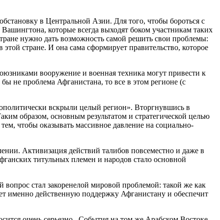
обстановку в Центральной Азии. Для того, чтобы бороться с
 Вашингтона, которые всегда выходят боком участникам таких
 стране нужно дать возможность самой решить свои проблемы:
в этой стране. И она сама сформирует правительство, которое
союзниками вооружение и военная техника могут привести к
ы не проблема Афганистана, то все в этом регионе (с
еополитически вскрыли целый регион». Вторгнувшись в
аким образом, основным результатом и стратегической целью
 тем, чтобы оказывать массивное давление на социально-
влении. Активизация действий талибов повсеместно и даже в
афганских титульных племен и народов стало основной
й вопрос стал закоренелой мировой проблемой: такой же как
ажет именно действенную поддержку Афганистану и обеспечит
сится очень серьезно. События на том же Арабском Востоке