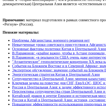
демократическая) Центральная Азия является «естественным
Примечание:
материал подготовлен в рамках совместного про
«Регнум» (Россия).
Похожие материалы:
Проблемы Афганистана: военного решения нет
Невыученные уроки советского присутствия в Афганист
Основные факторы политики Китая в Центральной Азии 
В.Парамонов: «крайне важно, чтобы в Астане понимали,
В.Парамонов: «в реальности США очень даже интересу
"Атлантические" геополитические концепции XX века к
События на Ближнем Востоке и в Северной Африке: зна
Экспертное обсуждение: значение событий на Ближнем 
Энергетическая стратегия Китая в Центральной Азии
Сотрудничество в Центральной Азии: мнения казахстанс
Ключевая задача на повестке дня СНГ, ЕврАзЭС, ШОС 
Россия и Центральная Азия: к задаче эффективного испо
Перспективы сотрудничества стран Центральной Азии 
Китайский дракон в центре Евразии и историческая мис
Россия и Китай в Центральной Азии: история, состояни
Повышение эффективности использования природных ресу