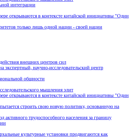
льной интеграции
сфере открываются в контексте китайской инициативы "Один
ритетов только лишь одной нации - своей нации
одействия внешних центров сил
на экспертный, научно-исследовательский центр
гиональной общности
исследовательского мышления элит
сфере открываются в контексте китайской инициативы "Один
 пытается строить свою новую политику, основанную на
зд активного трудоспособного населения за границу
зии
архальные культурные установки продвигаются как