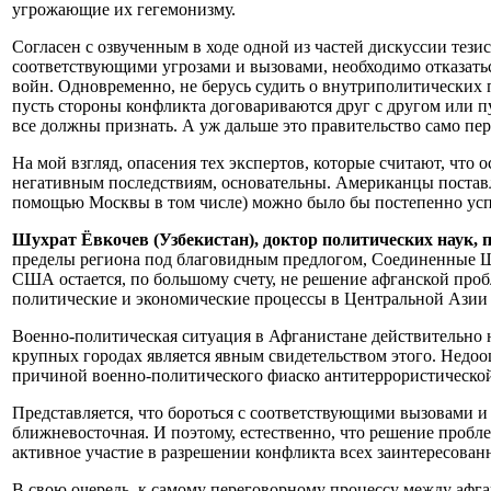
угрожающие их гегемонизму.
Согласен с озвученным в ходе одной из частей дискуссии тези
соответствующими угрозами и вызовами, необходимо отказатьс
войн. Одновременно, не берусь судить о внутриполитических 
пусть стороны конфликта договариваются друг с другом или пус
все должны признать. А уж дальше это правительство само пе
На мой взгляд, опасения тех экспертов, которые считают, ч
негативным последствиям, основательны. Американцы поставля
помощью Москвы в том числе) можно было бы постепенно усп
Шухрат Ёвкочев (Узбекистан), доктор политических наук, 
пределы региона под благовидным предлогом, Соединенные Шт
США остается, по большому счету, не решение афганской пробл
политические и экономические процессы в Центральной Азии и
Военно-политическая ситуация в Афганистане действительно не
крупных городах является явным свидетельством этого. Недо
причиной военно-политического фиаско антитеррористической
Представляется, что бороться с соответствующими вызовами и
ближневосточная. И поэтому, естественно, что решение проб
активное участие в разрешении конфликта всех заинтересован
В свою очередь, к самому переговорному процессу между афг