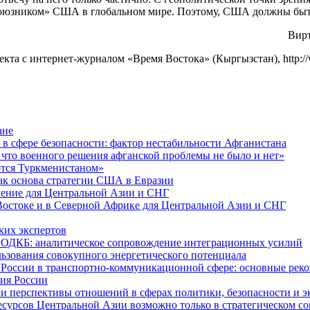
 союзником» США в глобальном мире. Поэтому, США должны быт
Вирт
екта с интернет-журналом «Время Востока» (Кыргызстан), http:
ане
в сфере безопасности: фактор нестабильности Афганистана
 что военного решения афганской проблемы не было и нет»
ются Туркменистаном»
ак основа стратегии США в Евразии
чение для Центральной Азии и СНГ
Востоке и в Северной Африке для Центральной Азии и СНГ
ких экспертов
и ОДКБ: аналитическое сопровождение интеграционных усилий
льзования совокупного энергетического потенциала
и России в транспортно-коммуникационной сфере: основные р
сия России
е и перспективы отношений в сферах политики, безопасности и 
рсов Центральной Азии возможно только в стратегическом союз