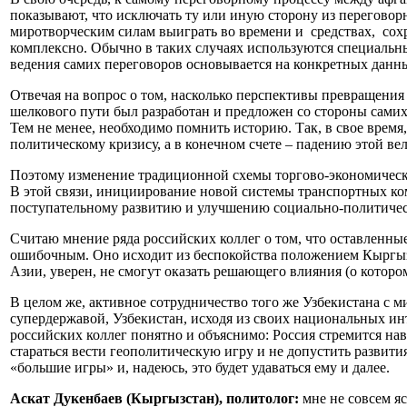
показывают, что исключать ту или иную сторону из переговорн
миротворческим силам выиграть во времени и средствах, сох
комплексно. Обычно в таких случаях используются специальны
ведения самих переговоров основывается на конкретных данн
Отвечая на вопрос о том, насколько перспективы превращени
шелкового пути был разработан и предложен со стороны самих
Тем не менее, необходимо помнить историю. Так, в свое врем
политическому кризису, а в конечном счете – падению этой ве
Поэтому изменение традиционной схемы торгово-экономическ
В этой связи, инициирование новой системы транспортных ко
поступательному развитию и улучшению социально-политическ
Считаю мнение ряда российских коллег о том, что оставленн
ошибочным. Оно исходит из беспокойства положением Кыргызс
Азии, уверен, не смогут оказать решающего влияния (о которо
В целом же, активное сотрудничество того же Узбекистана с 
супердержавой, Узбекистан, исходя из своих национальных 
российских коллег понятно и объяснимо: Россия стремится н
стараться вести геополитическую игру и не допустить развити
«большие игры» и, надеюсь, это будет удаваться ему и далее.
Аскат Дукенбаев (Кыргызстан), политолог:
мне не совсем я