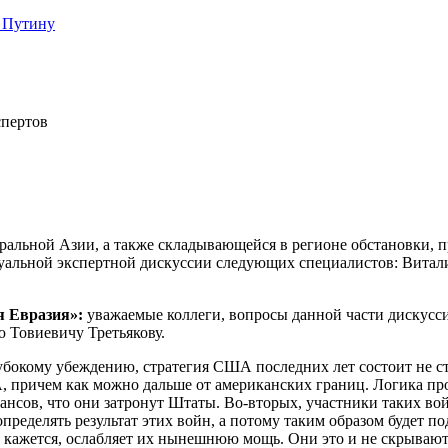
 Путину
спертов
льной Азии, а также складывающейся в регионе обстановки, п
уальной экспертной дискуссии следующих специалистов: Виталия
я Евразия»:
уважаемые коллеги, вопросы данной части дискусс
 Товиевичу Третьякову.
убокому убеждению, стратегия США последних лет состоит не ст
причем как можно дальше от американских границ. Логика прос
нсов, что они затронут Штаты. Во-вторых, участники таких во
ределять результат этих войн, а потому таким образом будет 
 кажется, ослабляет их нынешнюю мощь. Они это и не скрывают