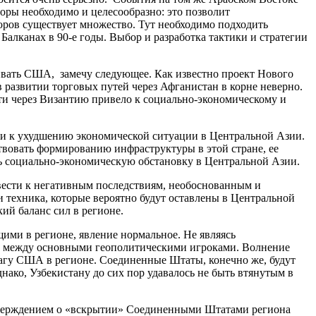
воры необходимо и целесообразно: это позволит
оров существует множество. Тут необходимо подходить
алканах в 90-е годы. Выбор и разработка тактики и стратегии
ивать США, замечу следующее. Как известно проект Нового
 развитии торговых путей через Афганистан в корне неверно.
ути через Византию привело к социально-экономическому и
ти к ухудшению экономической ситуации в Центральной Азии.
твовать формированию инфраструктуры в этой стране, ее
ь социально-экономическую обстановку в Центральной Азии.
вести к негативным последствиям, необоснованным и
 техника, которые вероятно будут оставлены в Центральной
ий баланс сил в регионе.
ими в регионе, явление нормальное. Не являясь
ет между основными геополитическими игроками. Волнение
шагу США в регионе. Соединенные Штаты, конечно же, будут
нако, Узбекистану до сих пор удавалось не быть втянутым в
 утверждением о «вскрытии» Соединенными Штатами региона