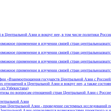
 Центральной Азии и вокруг нее, в том числе политики России 
ожное применение в изучении связей стран центральноазиатског
ожное применение в изучении связей стран центральноазиатског
ожное применение в изучении связей стран центральноазиатског
жное применение в изучении связей стран центральноазиатског
фии «Взаимоотношения государств Центральной Азии с Россией 
 отношений в Центральной Азии и вокруг нее, а также состоян
 из Узбекистана)
ртизы по вопросам отношений стран Центральной Азии с Россие
Центральной Азии
стран Центральной Азии - проведение системных исследований п
 Центральной Азии определяются возможностями проектного и 