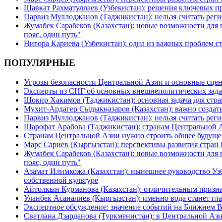
Шавкат Рахматуллаев (Узбекистан): решения ключевых п
Парвиз Муллоджанов (Таджикистан): нельзя считать ре
Жумабек Сарабеков (Казахстан): новые возможности для
пояс, один путь"
Нигора Кариева (Узбекистан): одна из важных проблем с
ПОПУЛЯРНЫЕ
Угрозы безопасности Центральной Азии и основные сцен
Эксперты из СНГ об основных внешнеполитических зада
Шокир Хакимов (Таджикистан): основная задача для стра
Мухит-Ардагер Сыдыкназаров (Казахстан): важно создать
Парвиз Муллоджанов (Таджикистан): нельзя считать ре
Шарофат Арабова (Таджикистан): странам Центральной 
Странам Центральной Азии нужно строить общее будуще
Марс Сариев (Кыргызстан): перспективы развития стран
Жумабек Сарабеков (Казахстан): новые возможности для
пояс, один путь"
Азамат Илимкожа (Казахстан): нынешнее руководство Узб
собственной культуре
Айтолкын Курманова (Казахстан): отличительным признак
Уланбек Асаналиев (Кыргызстан): именно вода станет г
Экспертное обсуждение: значение событий на Ближнем 
Светлана Дзарданова (Туркменистан): в Центральной Ази