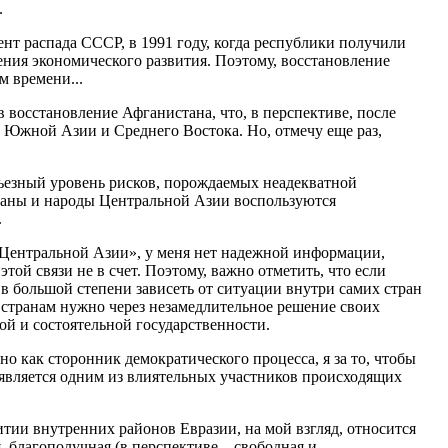
.
нт распада СССР, в 1991 году, когда республики получили
ения экономического развития. Поэтому, восстановление
м времени...
 восстановление Афганистана, что, в перспективе, после
 Южной Азии и Среднего Востока. Но, отмечу еще раз,
рьезный уровень рисков, порождаемых неадекватной
раны и народы Центральной Азии воспользуются
.
в Центральной Азии», у меня нет надежной информации,
ой связи не в счет. Поэтому, важно отметить, что если
в большой степени зависеть от ситуации внутри самих стран
м странам нужно через незамедлительное решение своих
ой и состоятельной государственности.
но как сторонник демократического процесса, я за то, чтобы
является одним из влиятельных участников происходящих
тии внутренних районов Евразии, на мой взгляд, относится
, благополучная (в перспективе – свободная и