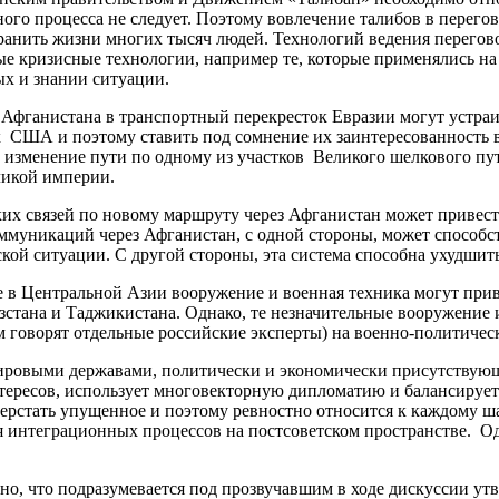
ого процесса не следует. Поэтому вовлечение талибов в перего
ранить жизни многих тысяч людей. Технологий ведения перегов
е кризисные технологии, например те, которые применялись на Б
ых и знании ситуации.
я Афганистана в транспортный перекресток Евразии могут устра
 США и поэтому ставить под сомнение их заинтересованность в
я, изменение пути по одному из участков Великого шелкового п
ликой империи.
их связей по новому маршруту через Афганистан может привес
ммуникаций через Афганистан, с одной стороны, может способс
ой ситуации. С другой стороны, эта система способна ухудшит
ые в Центральной Азии вооружение и военная техника могут при
тана и Таджикистана. Однако, те незначительные вооружение и
м говорят отдельные российские эксперты) на военно-политическ
мировыми державами, политически и экономически присутствующ
интересов, использует многовекторную дипломатию и балансиру
аверстать упущенное и поэтому ревностно относится к каждому 
я интеграционных процессов на постсоветском пространстве. Од
сно, что подразумевается под прозвучавшим в ходе дискуссии