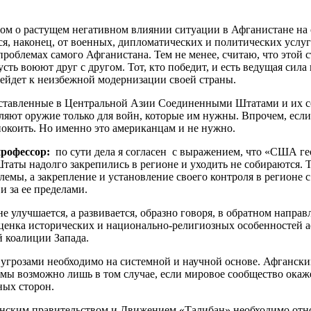
сом о растущем негативном влиянии ситуации в Афганистане на 
я, наконец, от военных, дипломатических и политических услуг
проблемах самого Афганистана. Тем не менее, считаю, что этой
ть воюют друг с другом. Тот, кто победит, и есть ведущая сила 
рейдет к неизбежной модернизации своей страны.
то оставленные в Центральной Азии Соединенными Штатами и их 
ют оружие только для войн, которые им нужны. Впрочем, если б
окоить. Но именно это американцам и не нужно.
профессор:
по сути дела я согласен с выражением, что «США г
аты надолго закрепились в регионе и уходить не собираются. Т
емы, а закрепление и установление своего контроля в регионе с
 за ее пределами.
 улучшается, а развивается, образно говоря, в обратном напра
оценка исторических и национально-религиозных особенностей 
 коалиции Запада.
 угрозами необходимо на системной и научной основе. Афгански
лемы возможно лишь в том случае, если мировое сообщество ок
ных сторон.
анским правительством и Движением «Талибан» необходимо отно