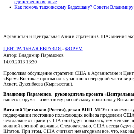
единственно верные
Как помочь таджикскому Бадахшану? Советы Владимиру
Афганистан и Центральная Азия в стратегии США: мнения эк
ЦЕНТРАЛЬНАЯ ЕВРАЗИЯ
-
ФОРУМ
Автор: Владимир Парамонов
14.09.2013 13:30
Продолжая обсуждение стратегии США в Афганистане и Центра
«Время Востока» пригласил к участию в очередной части вирт
Аската Дукенбаева (Кыргызстан).
Владимир Парамонов, руководитель проекта «Центральна
нашего форума – известному российскому политологу Виталию
Виталий Третьяков (Россия), декан ВШТ МГУ:
по моему гл
поддержании постоянно полыхающих войн за пределами США, 
чем дальше от границ США они будут полыхать, тем меньше ша
мощной военной державы. Следовательно, США всегда будут оп
Штатов. При этом, США считают невыгодным все, что, как им