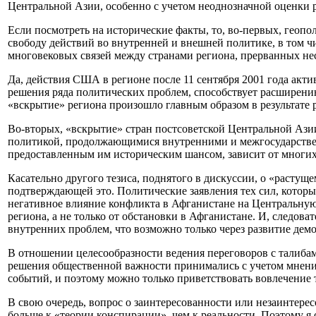
Центральной Азии, особенно с учетом неоднозначной оценки 
Если посмотреть на исторические факты, то, во-первых, геоп
свободу действий во внутренней и внешней политике, в том ч
многовековых связей между странами региона, прерванных нес
Да, действия США в регионе после 11 сентября 2001 года акти
решения ряда политических проблем, способствует расширени
«вскрытие» региона произошло главным образом в результате 
Во-вторых, «вскрытие» стран постсоветской Центральной Азии
политикой, продолжающимися внутренними и межгосударствен
предоставленным им историческим шансом, зависит от многих ф
Касательно другого тезиса, поднятого в дискуссии, о «расту
подтверждающей это. Политические заявления тех сил, которым
негативное влияние конфликта в Афганистане на Центральную 
региона, а не только от обстановки в Афганистане. И, следов
внутренних проблем, что возможно только через развитие дем
В отношении целесообразности ведения переговоров с талибами 
решения общественной важности принимались с учетом мнени
событий, и поэтому можно только приветствовать вовлечение 
В свою очередь, вопрос о заинтересованности или незаинтере
больше к «теории конспирации», чем к реальности. Поэтому я 