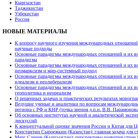
Кыргызстан
Таджикистан
Узбекистан
Россия
НОВЫЕ МАТЕРИАЛЫ
К вопросу научного изучения международных отношений в
научные подходы
Основные парадигмы международных отношений и их возм
парадигма
Основные парадигмы международных отношений и их возм
неомарксизм и мир-системный подход
Основные парадигмы международных отношений и их возм
идеализм и неолиберализм
Основные парадигмы международных отношений и их возмо
геополитика и неореализм
О решенных задачах и практических результатах моногра
Ведущие ученые и аналитики по вопросам международных
региона с РФ и КНР (точка зрения д.п.н. В.В. Парамонова
Об основных институтах научной и аналитической экспе
дискуссий
К концептуальной оценке значения России и Китая для 
Константин Сыроежкин (Казахстан): главная задача для 
Марс Сариев (Кыргызстан): перспективы развития стран