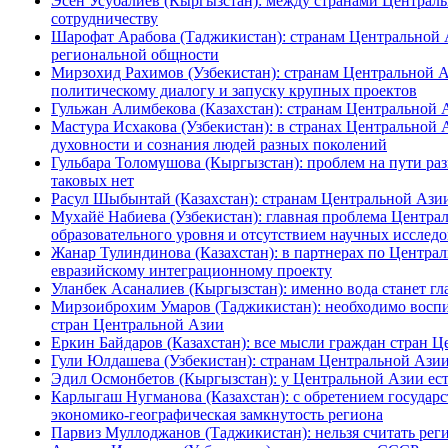
Эсен Усубалиев (Кыргызстан): между странами Централь
сотрудничеству
Шарофат Арабова (Таджикистан): странам Центральной
региональной общности
Мирзохид Рахимов (Узбекистан): странам Центральной 
политическому диалогу и запуску крупных проектов
Гульжан Алимбекова (Казахстан): странам Центральной 
Мастура Исхакова (Узбекистан): в странах Центральной
духовности и сознания людей разных поколений
Гульбара Толомушова (Кыргызстан): проблем на пути р
таковых нет
Расул Шыбынтай (Казахстан): странам Центральной Ази
Мухайё Набиева (Узбекистан): главная проблема Централ
образовательного уровня и отсутствием научных исслед
Жанар Тулиндинова (Казахстан): в партнерах по Централ
евразийскому интеграционному проекту
Уланбек Асаналиев (Кыргызстан): именно вода станет 
Мирзоиброхим Умаров (Таджикистан): необходимо воспи
стран Центральной Азии
Еркин Байдаров (Казахстан): все мысли граждан стран Ц
Гули Юлдашева (Узбекистан): странам Центральной Азии 
Эдил Осмонбетов (Кыргызстан): у Центральной Азии ест
Карлыгаш Нугманова (Казахстан): с обретением государ
экономико-географическая замкнутость региона
Парвиз Муллоджанов (Таджикистан): нельзя считать р