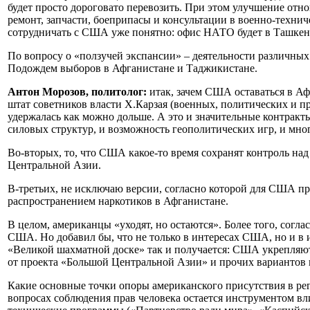
будет просто дороговато перевозить. При этом улучшение отн
ремонт, запчасти, боеприпасы и консультации в военно-техниче
сотрудничать с США уже понятно: офис НАТО будет в Ташке
По вопросу о «ползучей экспансии» – деятельности различных
Подождем выборов в Афганистане и Таджикистане.
Антон Морозов, политолог:
итак, зачем США оставаться в Аф
штат советников власти Х.Карзая (военных, политических и пр.
удержалась как можно дольше. А это и значительные контракт
силовых структур, и возможность геополитических игр, и мног
Во-вторых, то, что США какое-то время сохранят контроль на
Центральной Азии.
В-третьих, не исключаю версии, согласно которой для США пр
распространением наркотиков в Афганистане.
В целом, американцы «уходят, но остаются». Более того, согла
США. Но добавил бы, что не только в интересах США, но и в 
«Великой шахматной доске» так и получается: США укрепляют 
от проекта «Большой Центральной Азии» и прочих вариантов
Какие основные точки опоры американского присутствия в рег
вопросах соблюдения прав человека остается инструментом в