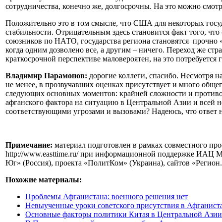
сотрудничества, конечно же, долгосрочны. На это можно смотр
Положительно это в том смысле, что США для некоторых госуд
стабильности. Отрицательным здесь становится факт того, чт
союзников по НАТО, государства региона становятся прочно 
когда одним дозволено все, а другим – ничего. Переход же ст
краткосрочной перспективе маловероятен, на это потребуется 
Владимир Парамонов:
дорогие коллеги, спасибо. Несмотря н
не менее, в прозвучавших оценках присутствует и много общег
следующих основных моментов: крайней сложности и противо
афганского фактора на ситуацию в Центральной Азии и всей н
соответствующими угрозами и вызовами? Надеюсь, что ответ 
Примечание:
материал подготовлен в рамках совместного про
http://www.easttime.ru/ при информационной поддержке ИАЦ М
Юг» (Россия), проекта «ПолитКом» (Украина), сайтов «Регион.k
Похожие материалы:
Проблемы Афганистана: военного решения нет
Невыученные уроки советского присутствия в Афганист
Основные факторы политики Китая в Центральной Азии 