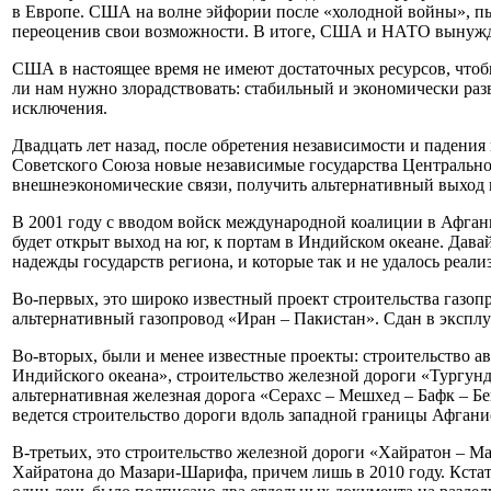
в Европе. США на волне эйфории после «холодной войны», пы
переоценив свои возможности. В итоге, США и НАТО вынужде
США в настоящее время не имеют достаточных ресурсов, чтобы
ли нам нужно злорадствовать: стабильный и экономически ра
исключения.
Двадцать лет назад, после обретения независимости и падени
Советского Союза новые независимые государства Центральн
внешнеэкономические связи, получить альтернативный выход
В 2001 году с вводом войск международной коалиции в Афгани
будет открыт выход на юг, к портам в Индийском океане. Дав
надежды государств региона, и которые так и не удалось реали
Во-первых, это широко известный проект строительства газоп
альтернативный газопровод «Иран – Пакистан». Сдан в эксплу
Во-вторых, были и менее известные проекты: строительство а
Индийского океана», строительство железной дороги «Тургунди
альтернативная железная дорога «Серахс – Мешхед – Бафк – Б
ведется строительство дороги вдоль западной границы Афган
В-третьих, это строительство железной дороги «Хайратон – Ма
Хайратона до Мазари-Шарифа, причем лишь в 2010 году. Кстати