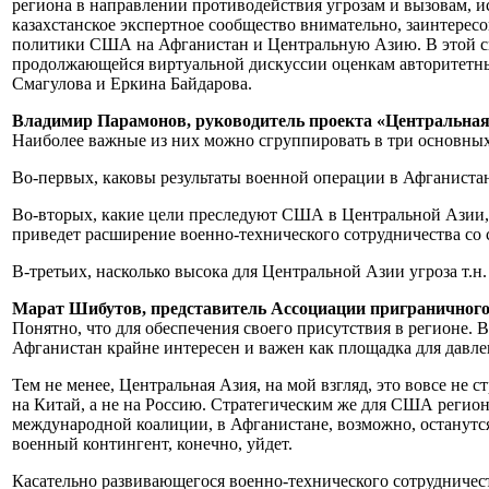
региона в направлении противодействия угрозам и вызовам, и
казахстанское экспертное сообщество внимательно, заинтерес
политики США на Афганистан и Центральную Азию. В этой св
продолжающейся виртуальной дискуссии оценкам авторитетны
Смагулова и Еркина Байдарова.
Владимир Парамонов, руководитель проекта «Центральна
Наиболее важные из них можно сгруппировать в три основных
Во-первых, каковы результаты военной операции в Афганистане
Во-вторых, какие цели преследуют США в Центральной Азии, 
приведет расширение военно-технического сотрудничества со 
В-третьих, насколько высока для Центральной Азии угроза т.н.
Марат Шибутов, представитель Ассоциации приграничного
Понятно, что для обеспечения своего присутствия в регионе. В
Афганистан крайне интересен и важен как площадка для давл
Тем не менее, Центральная Азия, на мой взгляд, это вовсе не ст
на Китай, а не на Россию. Стратегическим же для США регион
международной коалиции, в Афганистане, возможно, останут
военный контингент, конечно, уйдет.
Касательно развивающегося военно-технического сотрудничес