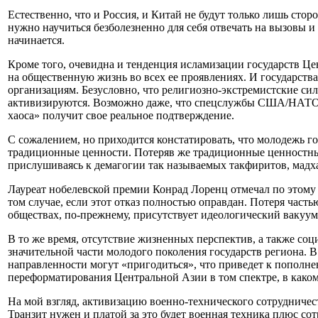
Естественно, что и Россия, и Китай не будут только лишь ст
нужно научиться безболезненно для себя отвечать на вызовы 
начинается.
Кроме того, очевидна и тенденция исламизации государств Цен
на общественную жизнь во всех ее проявлениях. И государст
организациям. Безусловно, что религиозно-экстремистские силы
активизируются. Возможно даже, что спецслужбы США/НАТО п
хаоса» получит свое реальное подтверждение.
С сожалением, но приходится констатировать, что молодежь го
традиционные ценности. Потеряв же традиционные ценностные
прислушиваясь к демагогии так называемых такфиритов, мадха
Лауреат нобелевской премии Конрад Лоренц отмечал по этому п
том случае, если этот отказ полностью оправдан. Потеря част
обществах, по-прежнему, присутствует идеологический вакуум
В то же время, отсутствие жизненных перспектив, а также со
значительной части молодого поколения государств региона. В
направленности могут «пригодиться», что приведет к пополне
переформатирования Центральной Азии в том спектре, в каком
На мой взгляд, активизацию военно-технического сотруднич
Транзит нужен и платой за это будет военная техника плюс с