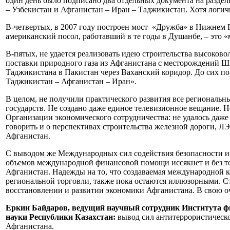
один день было подписано два отдельных документа на раздел
– Узбекистан и Афганистан – Иран – Таджикистан. Хотя логи
В-четвертых, в 2007 году построен мост «Дружба» в Нижнем П
американский посол, работавший в те годы в Душанбе, – это «
В-пятых, не удается реализовать идею строительства высоков
поставки природного газа из Афганистана с месторождений Ши
Таджикистана в Пакистан через Ваханский коридор. До сих по
Таджикистан – Афганистан – Иран».
В целом, не получили практического развития все региональн
государств. Не создано даже единое телевизионное вещание. 
Организации экономического сотрудничества: не удалось даж
говорить и о перспективах строительства железной дороги, Л
Афганистан.
С выводом же Международных сил содействия безопасности и
объемов международной финансовой помощи иссякнет и без то
Афганистан. Надежды на то, что создаваемая международной к
региональной торговли, также пока остаются иллюзорными. С
восстановлении и развитии экономики Афганистана. В свою о
Еркин Байдаров, ведущий научный сотрудник Института ф
науки Республики Казахстан:
вывод сил антитеррористическо
Афганистана.