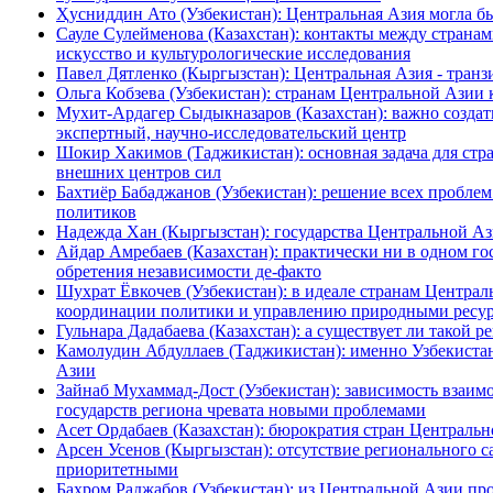
Ҳусниддин Ато (Узбекистан): Центральная Азия могла бы
Сауле Сулейменова (Казахстан): контакты между страна
искусство и культурологические исследования
Павел Дятленко (Кыргызстан): Центральная Азия - тран
Ольга Кобзева (Узбекистан): странам Центральной Азии 
Мухит-Ардагер Сыдыкназаров (Казахстан): важно создат
экспертный, научно-исследовательский центр
Шокир Хакимов (Таджикистан): основная задача для стр
внешних центров сил
Бахтиёр Бабаджанов (Узбекистан): решение всех проблем
политиков
Надежда Хан (Кыргызстан): государства Центральной 
Айдар Амребаев (Казахстан): практически ни в одном го
обретения независимости де-факто
Шухрат Ёвкочев (Узбекистан): в идеале странам Централ
координации политики и управлению природными ресур
Гульнара Дадабаева (Казахстан): а существует ли такой 
Камолудин Абдуллаев (Таджикистан): именно Узбекиста
Азии
Зайнаб Мухаммад-Дост (Узбекистан): зависимость взаи
государств региона чревата новыми проблемами
Асет Ордабаев (Казахстан): бюрократия стран Центральн
Арсен Усенов (Кыргызстан): отсутствие регионального 
приоритетными
Бахром Раджабов (Узбекистан): из Центральной Азии пр