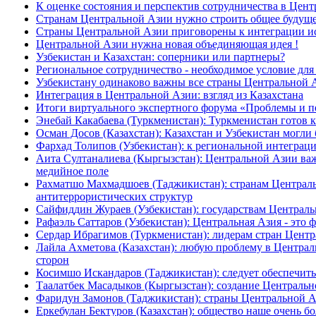
К оценке состояния и перспектив сотрудничества в Цен
Странам Центральной Азии нужно строить общее будуще
Страны Центральной Азии приговорены к интеграции ис
Центральной Азии нужна новая объединяющая идея !
Узбекистан и Казахстан: соперники или партнеры?
Региональное сотрудничество - необходимое условие дл
Узбекистану одинаково важны все страны Центральной 
Интеграция в Центральной Азии: взгляд из Казахстана
Итоги виртуального экспертного форума «Проблемы и п
Энебай Какабаева (Туркменистан): Туркменистан готов 
Осман Досов (Казахстан): Казахстан и Узбекистан могли
Фархад Толипов (Узбекистан): к региональной интегра
Аита Султаналиева (Кыргызстан): Центральной Азии в
медийное поле
Рахматшо Махмадшоев (Таджикистан): странам Централ
антитеррористических структур
Сайфиддин Жураев (Узбекистан): государствам Централь
Рафаэль Саттаров (Узбекистан): Центральная Азия - это 
Сердар Ибрагимов (Туркменистан): лидерам стран Центр
Лайла Ахметова (Казахстан): любую проблему в Централ
сторон
Косимшо Искандаров (Таджикистан): следует обеспечит
Таалатбек Масадыков (Кыргызстан): создание Центрально
Фаридун Замонов (Таджикистан): страны Центральной А
Еркебулан Бектуров (Казахстан): общество наше очень б