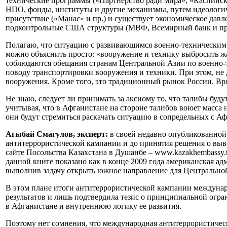
технические программы («Партнерство ради мира», «Каспийский 
НПО, фонды, институты и другие механизмы, путем идеологиче
присутствие («Манас» и пр.) и существует экономическое дав
подконтрольные США структуры (МВФ, Всемирный банк и пр.
Полагаю, что ситуацию с развивающимся военно-техническ
можно объяснить просто: «вооружение и технику выбросить жа
соблюдаются обещания странам Центральной Азии по военно-те
поводу транспортировки вооружения и техники. При этом, не 
вооружения. Кроме того, это традиционный рынок России. В
Не знаю, следует ли принимать за аксиому то, что талибы буд
учитывая, что в Афганистане на стороне талибов воюет масса 
они будут стремиться раскачать ситуацию в сопредельных с Аф
Агыбай Смагулов, эксперт:
в своей недавно опубликованной 
антитеррористической кампании и до принятия решения о выв
сайте Посольства Казахстана в Душанбе – www.kazakhembassy.
данной книге показано как в конце 2009 года американская ад
выполнив задачу открыть южное направление для Центральной
В этом плане итоги антитеррористической кампании междуна
результатов и лишь подтвердила тезис о принципиальной огра
в Афганистане и внутреннюю логику ее развития.
Поэтому нет сомнения, что международная антитеррористичес