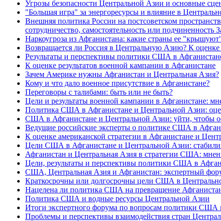
Угрозы безопасности Центральной Азии и основные сце
"Большая игра" за энергоресурсы и влияние в Централь
Внешняя политика России на постсоветском пространств
сотрудничество, самостоятельность или подчиненность
Наркоугроза из Афганистана: какие страны ее "крышую
Возвращается ли Россия в Центральную Азию? К оценке
Результаты и перспективы политики США в Афганистане
К оценке результатов военной кампании в Афганистане
Зачем Америке нужны Афганистан и Центральная Азия?
Кому и что дало военное присутствие в Афганистане?
Переговоры с талибами: быть или не быть?
Цели и результаты военной кампании в Афганистане: мн
Политика США в Афганистане и Центральной Азии: оце
США в Афганистане и Центральной Азии: уйти, чтобы о
Ведущие российские эксперты о политике США в Афган
К оценке американской стратегии в Афганистане и Цен
Цели США в Афганистане и Центральной Азии: стабилиз
Афганистан и Центральная Азия в стратегии США: мнен
Цели, результаты и перспективы политики США в Афга
США, Центральная Азия и Афганистан: экспертный фор
Краткосрочны или долгосрочны цели США в Центральн
Нацелена ли политика США на превращение Афганистана
Политика США и водные ресурсы Центральной Азии
Итоги экспертного форума по вопросам политики США 
Проблемы и перспективы взаимодействия стран Центра