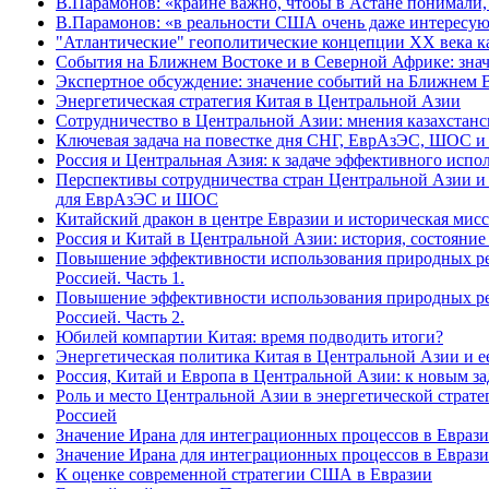
В.Парамонов: «крайне важно, чтобы в Астане понимали,
В.Парамонов: «в реальности США очень даже интересу
"Атлантические" геополитические концепции XX века к
События на Ближнем Востоке и в Северной Африке: зна
Экспертное обсуждение: значение событий на Ближнем 
Энергетическая стратегия Китая в Центральной Азии
Сотрудничество в Центральной Азии: мнения казахстанс
Ключевая задача на повестке дня СНГ, ЕврАзЭС, ШОС 
Россия и Центральная Азия: к задаче эффективного испо
Перспективы сотрудничества стран Центральной Азии и
для ЕврАзЭС и ШОС
Китайский дракон в центре Евразии и историческая мис
Россия и Китай в Центральной Азии: история, состояни
Повышение эффективности использования природных рес
Россией. Часть 1.
Повышение эффективности использования природных рес
Россией. Часть 2.
Юбилей компартии Китая: время подводить итоги?
Энергетическая политика Китая в Центральной Азии и е
Россия, Китай и Европа в Центральной Азии: к новым за
Роль и место Центральной Азии в энергетической стратег
Россией
Значение Ирана для интеграционных процессов в Евразии
Значение Ирана для интеграционных процессов в Евразии
К оценке современной стратегии США в Евразии