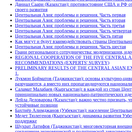
Даниал Саари (Казахстан): противостояние США и РФ о
своего развития
Центральная Азия: проблемы и решения. Часть первая
Центральная Азия: проблемы и решения. Часть вторая
Центральная Азия: проблемы и решения. Часть третья
Центральная Азия: проблемы и решения. Часть четвертая
Центральная Азия: проблемы и решения. Часть пятая
Как могут и будут взаимодействовать страны Центральн
Центральная Азия: проблемы и решения. Часть шестая
Грани регионального сотрудничества: модернизация, иде
REGIONAL COOPERATION OF THE FIVE CENTRAL A
RECOMMENDATIONS (EXPERTS' SURVEY)
PRELIMINARY RESULTS OF THE CENTRAL ASIAN E
1.
Лукмон Бойматов (Таджикистан): основы культурно-цив
разрушаются, а вместо них пропагандируются национал
Саламат Малабаев (Кыргызстан): в каждой из стран Цен
принципиально новых национально-патриотических идея
Лейла Деловарова (Казахстан): важно честно признать, 
устойчивые позиции
Бахтиёр Алимджанов (Узбекистан): население Централь
Медет Тюлегенов (Кыргызстан): динамика развития Узбе
поддержке
Шухрат Латифов (Таджикистан): многовекторная внешня
сокращение экономической и политической зависимости