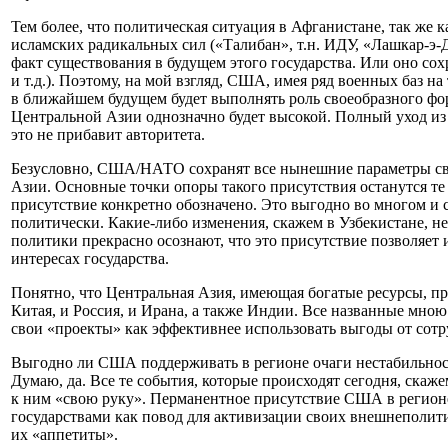
Тем более, что политическая ситуация в Афганистане, так же к
исламских радикальных сил («Талибан», т.н. ИДУ, «Лашкар-э-
факт существования в будущем этого государства. Или оно сох
и т.д.). Поэтому, на мой взгляд, США, имея ряд военных баз н
в ближайшем будущем будет выполнять роль своеобразного фо
Центральной Азии однозначно будет высокой. Полный уход из
это не прибавит авторитета.
Безусловно, США/НАТО сохранят все нынешние параметры сво
Азии. Основные точки опоры такого присутствия останутся те 
присутствие конкретно обозначено. Это выгодно во многом и
политически. Какие-либо изменения, скажем в Узбекистане, 
политики прекрасно осознают, что это присутствие позволяет 
интересах государства.
Понятно, что Центральная Азия, имеющая богатые ресурсы, п
Китая, и Россия, и Ирана, а также Индии. Все названные мною 
свои «проекты» как эффективнее использовать выгоды от сотр
Выгодно ли США поддерживать в регионе очаги нестабильнос
Думаю, да. Все те события, которые происходят сегодня, ска
к ним «свою руку». Перманентное присутствие США в регионе
государствами как повод для активизации своих внешнеполити
их «аппетиты».