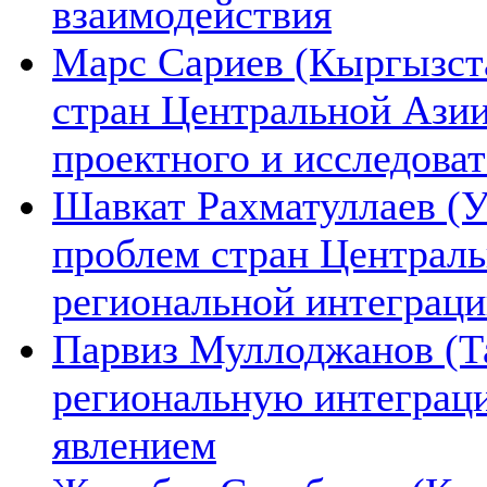
взаимодействия
Марс Сариев (Кыргызста
стран Центральной Ази
проектного и исследова
Шавкат Рахматуллаев (У
проблем стран Централь
региональной интеграц
Парвиз Муллоджанов (Та
региональную интеграц
явлением