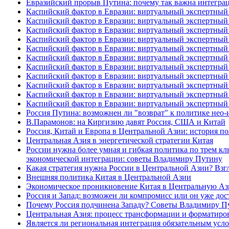
Евразийский прорыв Путина: почему так важна интеграци
Каспийский фактор в Евразии: виртуальный экспертный 
Каспийский фактор в Евразии: виртуальный экспертный 
Каспийский фактор в Евразии: виртуальный экспертный 
Каспийский фактор в Евразии: виртуальный экспертный 
Каспийский фактор в Евразии: виртуальный экспертный 
Каспийский фактор в Евразии: виртуальный экспертный 
Каспийский фактор в Евразии: виртуальный экспертный 
Каспийский фактор в Евразии: виртуальный экспертный 
Каспийский фактор в Евразии: виртуальный экспертный 
Каспийский фактор в Евразии: виртуальный экспертный 
Каспийский фактор в Евразии: виртуальный экспертный 
Россия Путина: возможнен ли "возврат" к политике нео
В.Парамонов: на Киргизию давят Россия, США и Китай
Россия, Китай и Европа в Центральной Азии: история п
Центральная Азия в энергетической стратегии Китая
России нужна более умная и гибкая политика по трем к
экономической интеграции: советы Владимиру Путину
Какая стратегия нужна России в Центральной Азии? Вз
Внешняя политика Китая в Центральной Азии
Экономическое проникновение Китая в Центральную Ази
Россия и Запад: возможен ли компромисс или он уже д
Почему Россия подчинена Западу? Советы Владимиру П
Центральная Азия: процесс трансформации и форматиро
Является ли региональная интеграция обязательным усл