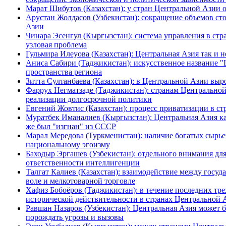
Марат Шибутов (Казахстан): у стран Центральной Азии
Арустан Жолдасов (Узбекистан): сокращение объемов сто
Азии
Чинара Эсенгул (Кыргызстан): система управления в стр
узловая проблема
Гульмира Илеуова (Казахстан): Центральная Азия так и 
Аниса Сабири (Таджикистан): искусственное название "
пространства региона
Зитта Султанбаева (Казахстан): в Центральной Азии выр
Фаррух Негматзаде (Таджикистан): странам Центрально
реализации долгосрочной политики
Евгений Жовтис (Казахстан): процесс приватизации в с
Муратбек Иманалиев (Кыргызстан): Центральная Азия к
же был "изгнан" из СССР
Марал Мередова (Туркменистан): наличие богатых сырье
национальному эгоизму
Баходыр Эргашев (Узбекистан): отдельного внимания д
ответственности интеллигенции
Талгат Калиев (Казахстан): взаимодействие между госу
воле и мелкотоварной торговле
Хафиз Бобоёров (Таджикистан): в течение последних тр
исторической действительности в странах Центральной 
Равшан Назаров (Узбекистан): Центральная Азия может б
порождать угрозы и вызовы