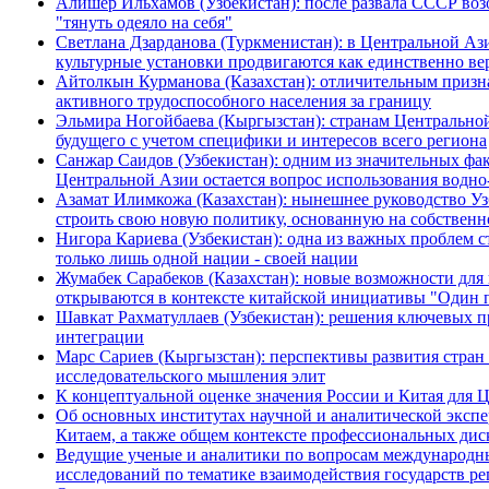
Алишер Ильхамов (Узбекистан): после развала СССР воз
"тянуть одеяло на себя"
Светлана Дзарданова (Туркменистан): в Центральной Аз
культурные установки продвигаются как единственно в
Айтолкын Курманова (Казахстан): отличительным призна
активного трудоспособного населения за границу
Эльмира Ногойбаева (Кыргызстан): странам Центрально
будущего с учетом специфики и интересов всего региона
Санжар Саидов (Узбекистан): одним из значительных фак
Центральной Азии остается вопрос использования водно
Азамат Илимкожа (Казахстан): нынешнее руководство Уз
строить свою новую политику, основанную на собственн
Нигора Кариева (Узбекистан): одна из важных проблем 
только лишь одной нации - своей нации
Жумабек Сарабеков (Казахстан): новые возможности для
открываются в контексте китайской инициативы "Один п
Шавкат Рахматуллаев (Узбекистан): решения ключевых п
интеграции
Марс Сариев (Кыргызстан): перспективы развития стра
исследовательского мышления элит
К концептуальной оценке значения России и Китая для 
Об основных институтах научной и аналитической экспе
Китаем, а также общем контексте профессиональных дис
Ведущие ученые и аналитики по вопросам международны
исследований по тематике взаимодействия государств рег