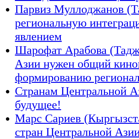
Парвиз Муллоджанов (Та
региональную интеграц
явлением
Шарофат Арабова (Тадж
Азии нужен общий киноп
формированию региона
Странам Центральной А
будущее!
Марс Сариев (Кыргызста
стран Центральной Ази