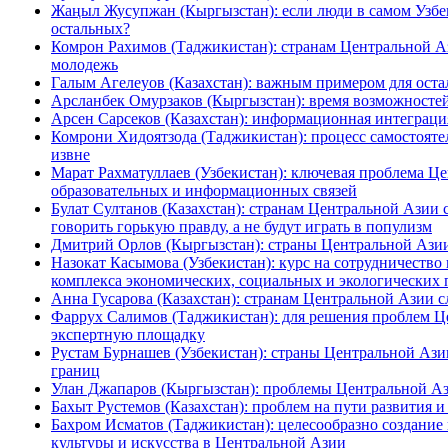
Жаңыл Жусупжан (Кыргызстан): если люди в самом Узбек
остальных?
Комрон Рахимов (Таджикистан): странам Центральной А
молодежь
Галым Агелеуов (Казахстан): важным примером для оста
Арсланбек Омурзаков (Кыргызстан): время возможносте
Арсен Сарсеков (Казахстан): информационная интеграци
Комрони Хидоятзода (Таджикистан): процесс самостояте
извне
Марат Рахматуллаев (Узбекистан): ключевая проблема Ц
образовательных и информационных связей
Булат Султанов (Казахстан): странам Центральной Азии 
говорить горькую правду, а не будут играть в популизм
Дмитрий Орлов (Кыргызстан): страны Центральной Азии 
Назокат Касымова (Узбекистан): курс на сотрудничеств
комплекса экономических, социальных и экологических
Анна Гусарова (Казахстан): странам Центральной Азии с
Фаррух Салимов (Таджикистан): для решения проблем Ц
экспертную площадку
Рустам Бурнашев (Узбекистан): страны Центральной Азии
границ
Улан Джапаров (Кыргызстан): проблемы Центральной Азии
Бахыт Рустемов (Казахстан): проблем на пути развития 
Бахром Исматов (Таджикистан): целесообразно создание
культуры и искусства в Центральной Азии