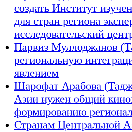
создать Институт изуче
для стран региона экспе
исследовательский цент
Парвиз Муллоджанов (Та
региональную интеграц
явлением
Шарофат Арабова (Тадж
Азии нужен общий киноп
формированию региона
Странам Центральной А