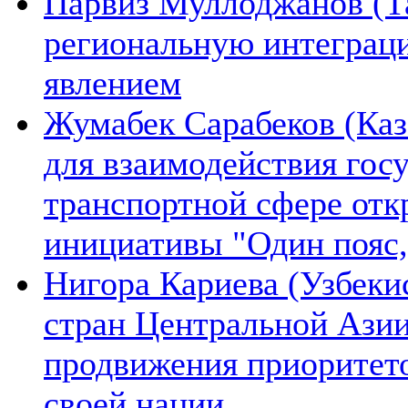
Парвиз Муллоджанов (Та
региональную интеграц
явлением
Жумабек Сарабеков (Каз
для взаимодействия гос
транспортной сфере отк
инициативы "Один пояс,
Нигора Кариева (Узбеки
стран Центральной Азии
продвижения приоритето
своей нации