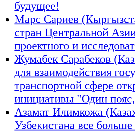
будущее!
Марс Сариев (Кыргызста
стран Центральной Ази
проектного и исследова
Жумабек Сарабеков (Каз
для взаимодействия гос
транспортной сфере отк
инициативы "Один пояс,
Азамат Илимкожа (Казах
Узбекистана все больше