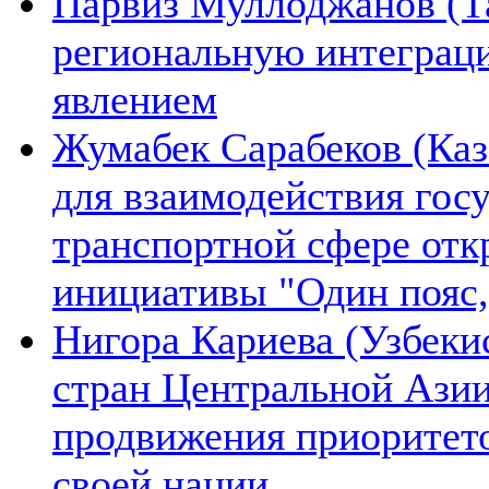
Парвиз Муллоджанов (Та
региональную интеграц
явлением
Жумабек Сарабеков (Каз
для взаимодействия гос
транспортной сфере отк
инициативы "Один пояс,
Нигора Кариева (Узбеки
стран Центральной Азии
продвижения приоритето
своей нации