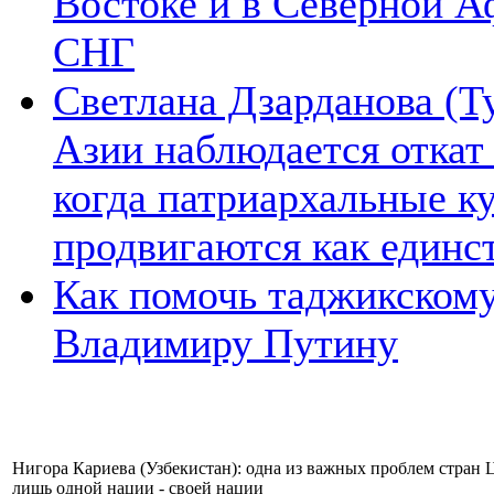
Востоке и в Северной А
СНГ
Светлана Дзарданова (Т
Азии наблюдается откат
когда патриархальные к
продвигаются как единс
Как помочь таджикском
Владимиру Путину
Нигора Кариева (Узбекистан): одна из важных проблем стран 
лишь одной нации - своей нации