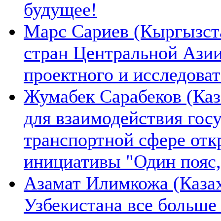
будущее!
Марс Сариев (Кыргызста
стран Центральной Ази
проектного и исследова
Жумабек Сарабеков (Каз
для взаимодействия гос
транспортной сфере отк
инициативы "Один пояс,
Азамат Илимкожа (Казах
Узбекистана все больше