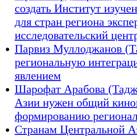
создать Институт изуче
для стран региона экспе
исследовательский цент
Парвиз Муллоджанов (Та
региональную интеграц
явлением
Шарофат Арабова (Тадж
Азии нужен общий киноп
формированию региона
Странам Центральной А