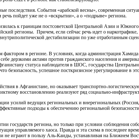
ные последствия. События «арабской весны», современная ситу
 речь пойдет уже не о «вскрытии», а о «подрыве» региона.
лизилась к границам постсоветской Центральной Азии и Южного
йский регионы. Причем, если сейчас речь идет о наркотрафике,
внутриполитической дестабилизации по уже отработанным сцена
 фактором в регионе. В условиях, когда администрация Хамида
себе дерзкими актами против гражданского населения и америка
фганистану статуса наблюдателя в ШОС, государства Центральн
что безопасность, успешное посткризисное урегулирование в это
йствия в Афганистане, но оказывает транспортно-логистическу
ликтному восстановлению реализуют ряд социально-инфраструк
дации усилий ведущих региональных и внерегиональных (Росси
эффективные подходы к обеспечению региональной безопасности
тии государств региона, но только при условии соблюдения соб
ция управляемого хаоса. Правда и эта схема в последнее время 
ли не играют в пользу Аль-Каиды, устанавливая на Ближнем Во