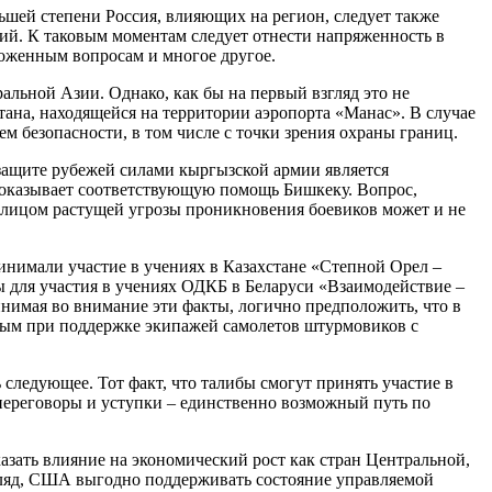
ьшей степени Россия, влияющих на регион, следует также
ий. К таковым моментам следует отнести напряженность в
оженным вопросам и многое другое.
альной Азии. Однако, как бы на первый взгляд это не
тана, находящейся на территории аэропорта «Манас». В случае
м безопасности, в том числе с точки зрения охраны границ.
 защите рубежей силами кыргызской армии является
и оказывает соответствующую помощь Бишкеку. Вопрос,
д лицом растущей угрозы проникновения боевиков может и не
ринимали участие в учениях в Казахстане «Степной Орел –
 для участия в учениях ОДКБ в Беларуси «Взаимодействие –
инимая во внимание эти факты, логично предположить, что в
нным при поддержке экипажей самолетов штурмовиков с
следующее. Тот факт, что талибы смогут принять участие в
 переговоры и уступки – единственно возможный путь по
азать влияние на экономический рост как стран Центральной,
гляд, США выгодно поддерживать состояние управляемой