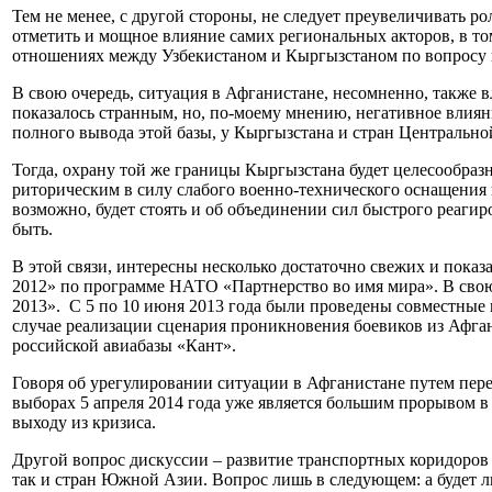
Тем не менее, с другой стороны, не следует преувеличивать 
отметить и мощное влияние самих региональных акторов, в т
отношениях между Узбекистаном и Кыргызстаном по вопросу 
В свою очередь, ситуация в Афганистане, несомненно, также в
показалось странным, но, по-моему мнению, негативное влиян
полного вывода этой базы, у Кыргызстана и стран Центрально
Тогда, охрану той же границы Кыргызстана будет целесообраз
риторическим в силу слабого военно-технического оснащения 
возможно, будет стоять и об объединении сил быстрого реаги
быть.
В этой связи, интересны несколько достаточно свежих и пока
2012» по программе НАТО «Партнерство во имя мира». В свою
2013». С 5 по 10 июня 2013 года были проведены совместные 
случае реализации сценария проникновения боевиков из Афга
российской авиабазы «Кант».
Говоря об урегулировании ситуации в Афганистане путем пере
выборах 5 апреля 2014 года уже является большим прорывом в
выходу из кризиса.
Другой вопрос дискуссии – развитие транспортных коридоров 
так и стран Южной Азии. Вопрос лишь в следующем: а будет 