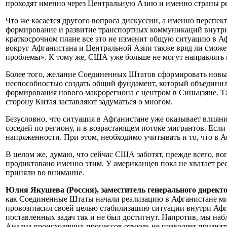
проходят именно через Центральную Азию и именно страны ре
Что же касается другого вопроса дискуссии, а именно перспе
формирование и развитие транспортных коммуникаций внутри 
краткосрочном плане все это не изменит общую ситуацию в Аф
вокруг Афганистана и Центральной Азии также вряд ли сможе
проблемы». К тому же, США уже больше не могут направлять в
Более того, желание Соединенных Штатов сформировать новый
неспособностью создать общий фундамент, который объединил
формирования нового макрорегиона с центром в Синьцзяне. Так
сторону Китая заставляют задуматься о многом.
Безусловно, что ситуация в Афганистане уже оказывает влиян
соседей по региону, и в возрастающем потоке мигрантов. Есл
напряженности. При этом, необходимо учитывать и то, что в
В целом же, думаю, что сейчас США заботят, прежде всего, в
продиктовано именно этим. У американцев пока не хватает ре
приняли во внимание.
Юлия Якушева (Россия), заместитель генерального директ
как Соединенные Штаты начали реализацию в Афганистане м
провозгласил своей целью стабилизацию ситуации внутри Афг
поставленных задач так и не был достигнут. Напротив, мы на
Анализ происходящих процессов отнюдь не позволяет призна