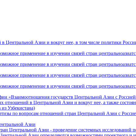
 Центральной Азии и вокруг нее, в том числе политики России 
ожное применение в изучении связей стран центральноазиатског
ожное применение в изучении связей стран центральноазиатског
ожное применение в изучении связей стран центральноазиатског
жное применение в изучении связей стран центральноазиатског
фии «Взаимоотношения государств Центральной Азии с Россией 
 отношений в Центральной Азии и вокруг нее, а также состоян
 из Узбекистана)
ртизы по вопросам отношений стран Центральной Азии с Россие
Центральной Азии
стран Центральной Азии - проведение системных исследований п
 Центральной Азии определяются возможностями проектного и 