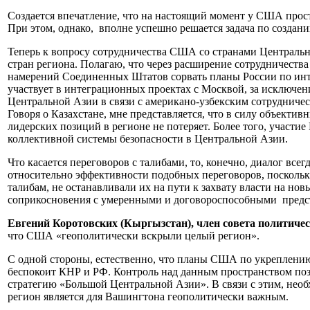
Создается впечатление, что на настоящий момент у США прост
При этом, однако, вполне успешно решается задача по создан
Теперь к вопросу сотрудничества США со странами Центральн
стран региона. Полагаю, что через расширение сотрудничества
намерений Соединенных Штатов сорвать планы России по инте
участвует в интеграционных проектах с Москвой, за исключен
Центральной Азии в связи с американо-узбекским сотрудничес
Говоря о Казахстане, мне представляется, что в силу объекти
лидерских позиций в регионе не потеряет. Более того, участ
коллективной системы безопасности в Центральной Азии.
Что касается переговоров с талибами, то, конечно, диалог в
относительно эффективности подобных переговоров, поскольку
талибам, не останавливали их на пути к захвату власти на но
соприкосновения с умеренными и договороспособными предста
Евгений Коротовских (Кыргызстан), член совета политиче
что США «геополитически вскрыли целый регион».
С одной стороны, естественно, что планы США по укреплению
беспокоит КНР и РФ. Контроль над данным пространством по
стратегию «Большой Центральной Азии». В связи с этим, нео
регион является для Вашингтона геополитически важным.