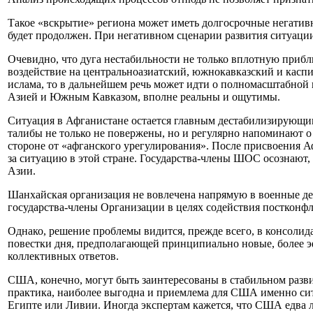
Такое «вскрытие» региона может иметь долгосрочные негатив
будет продолжен. При негативном сценарии развития ситуации
Очевидно, что дуга нестабильности не только вплотную приб
воздействие на центральноазиатский, южнокавказский и каспи
ислама, то в дальнейшем речь может идти о полномасштабной 
Азией и Южным Кавказом, вполне реальны и ощутимы.
Ситуация в Афганистане остается главным дестабилизирующим
талибы не только не повержены, но и регулярно напоминают о 
стороне от «афганского урегулирования». После присвоения А
за ситуацию в этой стране. Государства-члены ШОС осознают, 
Азии.
Шанхайская организация не вовлечена напрямую в военные де
государства-члены Организации в целях содействия постконф
Однако, решение проблемы видится, прежде всего, в консоли
повестки дня, предполагающей принципиально новые, более 
коллективных ответов.
США, конечно, могут быть заинтересованы в стабильном разви
практика, наиболее выгодна и приемлема для США именно ситуа
Египте или Ливии. Иногда экспертам кажется, что США едва 