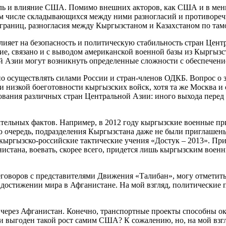
роль и влияние США. Помимо внешних акторов, как США и в мен
ом числе складывающихся между ними разногласий и противореч
границ, разногласия между Кыргызстаном и Казахстаном по там
лияет на безопасность и политическую стабильность стран Центр
ие, связано и с выводом американской военной базы из Кыргызс
й Азии могут возникнуть определенные сложности с обеспечение
но осуществлять силами России и стран-членов ОДКБ. Вопрос о
и низкой боеготовности кыргызских войск, хотя та же Москва 
рования различных стран Центральной Азии: иного выхода пере
зательных фактов. Например, в 2012 году кыргызские военные п
 очередь, подразделения Кыргызстана даже не были приглашены
кыргызско-российские тактические учения «Достук – 2013». Пр
нистана, воевать, скорее всего, придется лишь кыргызским вое
говоров с представителями Движения «Талибан», могу отметить 
 достижении мира в Афганистане. На мой взгляд, политические
через Афганистан. Конечно, транспортные проекты способны ок
ли выгоден такой рост самим США? К сожалению, но, на мой вз