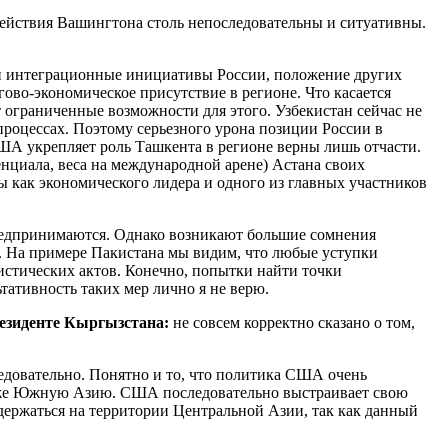
действия Вашингтона столь непоследовательны и ситуативны.
 и интеграционные инициативы России, положение других
гово-экономическое присутствие в регионе. Что касается
ограниченные возможности для этого. Узбекистан сейчас не
процессах. Поэтому серьезного урона позиции России в
США укрепляет роль Ташкента в регионе верны лишь отчасти.
енциала, веса на международной арене) Астана своих
ы как экономического лидера и одного из главных участников
 предпринимаются. Однако возникают большие сомнения
ы. На примере Пакистана мы видим, что любые уступки
ристических актов. Конечно, попытки найти точки
ативность таких мер лично я не верю.
резиденте Кыргызстана:
не совсем корректно сказано о том,
едовательно. Понятно и то, что политика США очень
также Южную Азию. США последовательно выстраивает свою
держаться на территории Центральной Азии, так как данный