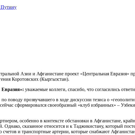
 Путину
альной Азии и Афганистане проект «Центральная Евразия» при
гения Коротовских (Кыргызстан).
 Евразия»:
уважаемые коллеги, спасибо, что согласились ответ
:
по поводу прозвучавшего в ходе дискуссии тезиса о «геополи
» сейчас сформировался своеобразный «клуб избранных» – Узбеки
тнером, особенно в контексте обстановки в Афганистане, кра
й. Однако, сказанное относится и к Таджикистану, который пос
со счетов и транспортные артерии, которые снабжают Афганиста