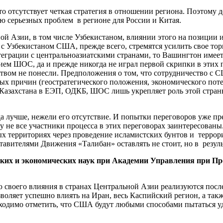
о отсутствует четкая стратегия в отношении региона. Поэтому 
ию серьезных проблем в регионе для России и Китая.
ой Азии, в том числе Узбекистаном, влиянии этого на позиции
 с Узбекистаном США, прежде всего, стремятся усилить свое тор
грации с центральноазиатскими странами, то Вашингтон имеет 
ием ШОС, да и прежде никогда не играл первой скрипки в этих 
твом не понесли. Предположения о том, что сотрудничество с 
вных причин (геостратегического положения, экономического пот
ие Казахстана в ЕЭП, ОДКБ, ШОС лишь укрепляет роль этой стран
сегда лучше, нежели его отсутствие. И попытки переговоров уже
 не все участники процесса в этих переговорах заинтересован
вых территориях через проведение исламистских бунтов и терро
вителями Движения «Талибан» оставлять не стоит, но в результ
ских и экономических наук при Академии Управления при П
 своего влияния в странах Центральной Азии реализуются посл
зволяет успешно влиять на Иран, весь Каспийский регион, а 
бходимо отметить, что США будут любыми способами пытаться у