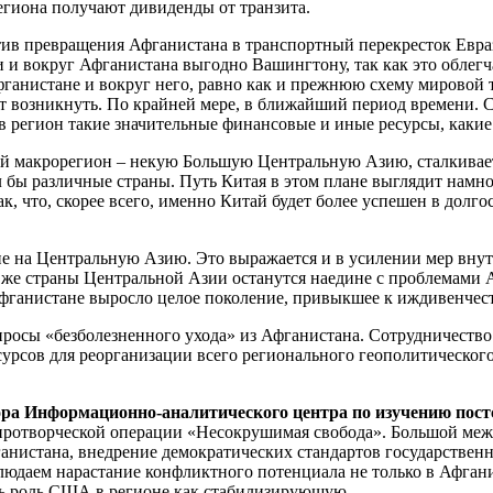
гиона получают дивиденды от транзита.
ктив превращения Афганистана в транспортный перекресток Евраз
и вокруг Афганистана выгодно Вашингтону, так как это облегча
ганистане и вокруг него, равно как и прежнюю схему мировой т
т возникнуть. По крайней мере, в ближайший период времени. 
 регион такие значительные финансовые и иные ресурсы, какие
 макрорегион – некую Большую Центральную Азию, сталкивается
 бы различные страны. Путь Китая в этом плане выглядит намн
, что, скорее всего, именно Китай будет более успешен в долгос
ие на Центральную Азию. Это выражается и в усилении мер внут
и же страны Центральной Азии останутся наедине с проблемами 
 Афганистане выросло целое поколение, привыкшее к иждивенчес
опросы «безболезненного ухода» из Афганистана. Сотрудничество
сурсов для реорганизации всего регионального геополитическо
ора Информационно-аналитического центра по изучению пост
иротворческой операции «Несокрушимая свобода». Большой меж
анистана, внедрение демократических стандартов государственн
блюдаем нарастание конфликтного потенциала не только в Афгани
ть роль США в регионе как стабилизирующую.