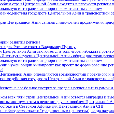
роблем стран Центральной Азии находятся в плоскости региона
гиональную интеграцию априори положительным явлением
 взаимодействия государств Центральной Азии в транспортной 
тран Центральной Азии связана с идеологией продвижения прио
арии развития региона
чах для России: советы Владимиру Путину
н Центральной Азии заключается в том, чтобы избежать против
 Институт изучения Центральной Азии - общий для стран регио
гиональную интеграцию априори положительным явлением
Азии нужен общий кинопроект как проект по формированию ре
е!
 Центральной Азии определяются возможностями проектного и 
 взаимодействия государств Центральной Азии в транспортной 
екистана все больше смотрит за пределы региональных рамок и
ом всех пяти стран Центральной Азии остается миграция и вые
лавным инструментом в решении других проблем Центральной А
Востоке и в Северной Африке для Центральной Азии и СНГ
и наблюдается откат к "традиционным ценностям", когда патри