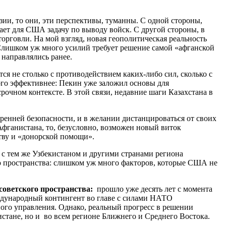
ии, то они, эти перспективы, туманны. С одной стороны,
ет для США задачу по выводу войск. С другой стороны, в
орговли. На мой взгляд, новая геополитическая реальность
Слишком уж много усилий требует решение самой «афганской
 направлялись ранее.
 не столько с противодействием каких-либо сил, сколько с
ого эффективнее: Пекин уже заложил основы для
рочном контексте. В этой связи, недавние шаги Казахстана в
ренней безопасности, и в желании дистанцироваться от своих
Афганистана, то, безусловно, возможен новый виток
тву и «донорской помощи».
 с тем же Узбекистаном и другими странами региона
го пространства: слишком уж много факторов, которые США не
советского пространства:
прошло уже десять лет с момента
дународный контингент во главе с силами НАТО
ого управления. Однако, реальный прогресс в решении
стане, но и во всем регионе Ближнего и Среднего Востока.