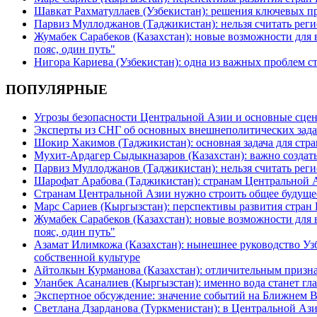
Шавкат Рахматуллаев (Узбекистан): решения ключевых п
Парвиз Муллоджанов (Таджикистан): нельзя считать ре
Жумабек Сарабеков (Казахстан): новые возможности для
пояс, один путь"
Нигора Кариева (Узбекистан): одна из важных проблем с
ПОПУЛЯРНЫЕ
Угрозы безопасности Центральной Азии и основные сцен
Эксперты из СНГ об основных внешнеполитических зада
Шокир Хакимов (Таджикистан): основная задача для стра
Мухит-Ардагер Сыдыкназаров (Казахстан): важно создать
Парвиз Муллоджанов (Таджикистан): нельзя считать ре
Шарофат Арабова (Таджикистан): странам Центральной 
Странам Центральной Азии нужно строить общее будуще
Марс Сариев (Кыргызстан): перспективы развития стран
Жумабек Сарабеков (Казахстан): новые возможности для
пояс, один путь"
Азамат Илимкожа (Казахстан): нынешнее руководство Узб
собственной культуре
Айтолкын Курманова (Казахстан): отличительным признак
Уланбек Асаналиев (Кыргызстан): именно вода станет г
Экспертное обсуждение: значение событий на Ближнем 
Светлана Дзарданова (Туркменистан): в Центральной Ази