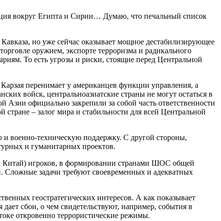
ация вокруг Египта и Сирии… Думаю, что печальный список
 Кавказа, но уже сейчас оказывает мощное дестабилизирующее
 торговле оружием, экспорте терроризма и радикального
риям. То есть угрозы и риски, стоящие перед Центральной
 Карзая перенимает у американцев функции управления, а
нских войск, центральноазиатские страны не могут остаться в
ой Азии официально закрепили за собой часть ответственности
й стране – залог мира и стабильности для всей Центральной
ю и военно-техническую поддержку. С другой стороны,
турных и гуманитарных проектов.
я, Китай) игроков, в формировании странами ШОС общей
. Сложные задачи требуют своевременных и адекватных
ственных геостратегических интересов. А как показывает
дает сбои, о чем свидетельствуют, например, события в
стоке откровенно террористические режимы.