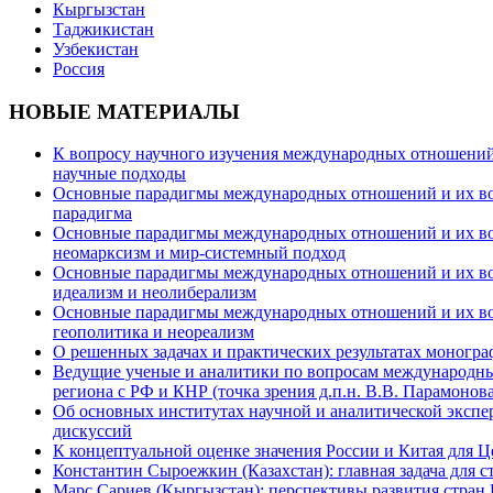
Кыргызстан
Таджикистан
Узбекистан
Россия
НОВЫЕ МАТЕРИАЛЫ
К вопросу научного изучения международных отношений в
научные подходы
Основные парадигмы международных отношений и их возм
парадигма
Основные парадигмы международных отношений и их возм
неомарксизм и мир-системный подход
Основные парадигмы международных отношений и их возм
идеализм и неолиберализм
Основные парадигмы международных отношений и их возмо
геополитика и неореализм
О решенных задачах и практических результатах моногра
Ведущие ученые и аналитики по вопросам международных
региона с РФ и КНР (точка зрения д.п.н. В.В. Парамонова
Об основных институтах научной и аналитической экспе
дискуссий
К концептуальной оценке значения России и Китая для 
Константин Сыроежкин (Казахстан): главная задача для 
Марс Сариев (Кыргызстан): перспективы развития стран