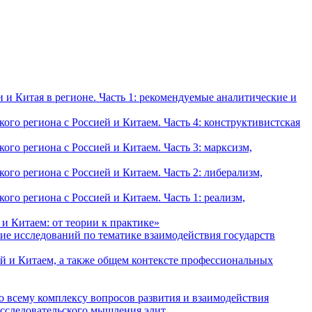
и Китая в регионе. Часть 1: рекомендуемые аналитические и
о региона с Россией и Китаем. Часть 4: конструктивистская
о региона с Россией и Китаем. Часть 3: марксизм,
о региона с Россией и Китаем. Часть 2: либерализм,
о региона с Россией и Китаем. Часть 1: реализм,
и Китаем: от теории к практике»
ие исследований по тематике взаимодействия государств
й и Китаем, а также общем контексте профессиональных
о всему комплексу вопросов развития и взаимодействия
исследовательского мышления элит