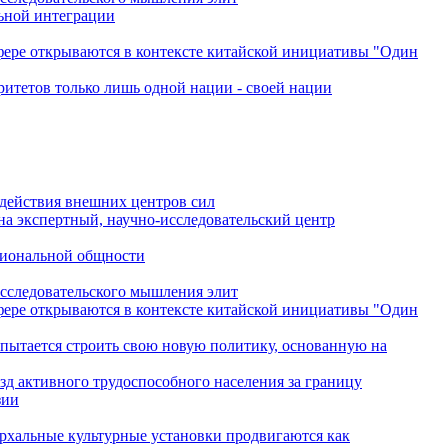
льной интеграции
сфере открываются в контексте китайской инициативы "Один
ритетов только лишь одной нации - своей нации
одействия внешних центров сил
на экспертный, научно-исследовательский центр
гиональной общности
исследовательского мышления элит
сфере открываются в контексте китайской инициативы "Один
 пытается строить свою новую политику, основанную на
зд активного трудоспособного населения за границу
зии
архальные культурные установки продвигаются как