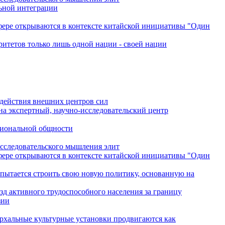
льной интеграции
сфере открываются в контексте китайской инициативы "Один
ритетов только лишь одной нации - своей нации
одействия внешних центров сил
на экспертный, научно-исследовательский центр
гиональной общности
исследовательского мышления элит
сфере открываются в контексте китайской инициативы "Один
 пытается строить свою новую политику, основанную на
зд активного трудоспособного населения за границу
зии
архальные культурные установки продвигаются как