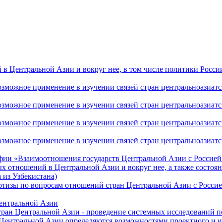
 Центральной Азии и вокруг нее, в том числе политики России 
ожное применение в изучении связей стран центральноазиатског
ожное применение в изучении связей стран центральноазиатског
ожное применение в изучении связей стран центральноазиатског
жное применение в изучении связей стран центральноазиатског
фии «Взаимоотношения государств Центральной Азии с Россией 
 отношений в Центральной Азии и вокруг нее, а также состоян
 из Узбекистана)
ртизы по вопросам отношений стран Центральной Азии с Россие
Центральной Азии
стран Центральной Азии - проведение системных исследований п
 Центральной Азии определяются возможностями проектного и 