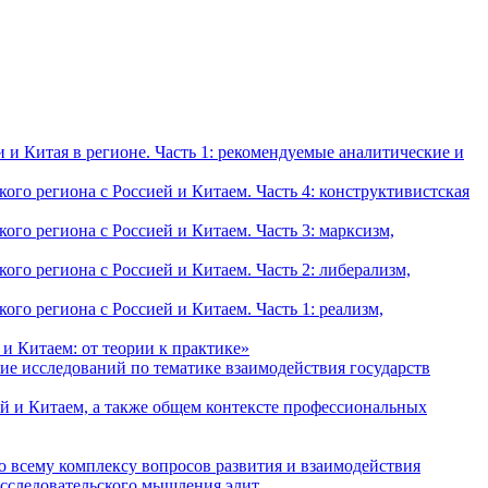
и Китая в регионе. Часть 1: рекомендуемые аналитические и
о региона с Россией и Китаем. Часть 4: конструктивистская
о региона с Россией и Китаем. Часть 3: марксизм,
о региона с Россией и Китаем. Часть 2: либерализм,
о региона с Россией и Китаем. Часть 1: реализм,
и Китаем: от теории к практике»
ие исследований по тематике взаимодействия государств
й и Китаем, а также общем контексте профессиональных
о всему комплексу вопросов развития и взаимодействия
исследовательского мышления элит