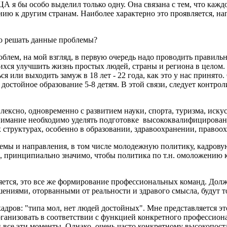
А я бы особо выделил только одну. Она связана с тем, что кажд
 к другим странам. Наиболее характерно это проявляется, на
но решать данные проблемы?
облем, на мой взгляд, в первую очередь надо проводить правил
ся улучшить жизнь простых людей, страны и региона в целом. 
я или выходить замуж в 18 лет - 22 года, как это у нас принято.
 достойное образование 5-8 детям. В этой связи, следует контр
ексно, одновременно с развитием науки, спорта, туризма, иску
имание необходимо уделять подготовке высококвалифицирован
 структурах, особенно в образовании, здравоохранении, правоо
темы и направления, в том числе молодежную политику, кадров
д, принципиально значимо, чтобы политика по т.н. омоложению 
ляется, это все же формирование профессиональных команд. Дол
иями, оторванными от реальности и здравого смысла, будут тол
адров: "типа мол, нет людей достойных". Мне представляется э
организовать в соответствии с функцией конкретного профессион
 все эти моменты. Однако, очень часто конкретному высокопост