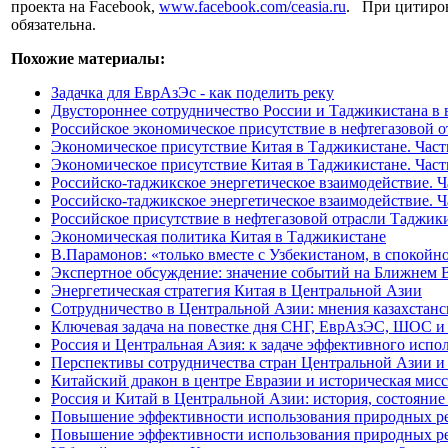
проекта на Facebook,
www.facebook.com/ceasia.ru
. При цитиров
обязательна.
Похожие материалы:
Задачка для ЕврАзЭс - как поделить реку
Двустороннее сотрудничество России и Таджикистана в 
Российское экономическое присутствие в нефтегазовой 
Экономическое присутствие Китая в Таджикистане. Часть
Экономическое присутствие Китая в Таджикистане. Часть
Российско-таджикское энергетическое взаимодействие. Ча
Российско-таджикское энергетическое взаимодействие. Ча
Российское присутствие в нефтегазовой отрасли Таджики
Экономическая политика Китая в Таджикистане
В.Парамонов: «только вместе с Узбекистаном, в спокой
Экспертное обсуждение: значение событий на Ближнем 
Энергетическая стратегия Китая в Центральной Азии
Сотрудничество в Центральной Азии: мнения казахстанс
Ключевая задача на повестке дня СНГ, ЕврАзЭС, ШОС 
Россия и Центральная Азия: к задаче эффективного испо
Перспективы сотрудничества стран Центральной Азии 
Китайский дракон в центре Евразии и историческая мис
Россия и Китай в Центральной Азии: история, состояни
Повышение эффективности использования природных ресу
Повышение эффективности использования природных ресу