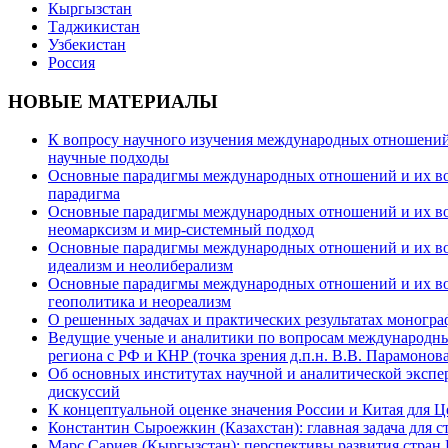
Кыргызстан
Таджикистан
Узбекистан
Россия
НОВЫЕ МАТЕРИАЛЫ
К вопросу научного изучения международных отношений в
научные подходы
Основные парадигмы международных отношений и их возм
парадигма
Основные парадигмы международных отношений и их возм
неомарксизм и мир-системный подход
Основные парадигмы международных отношений и их возм
идеализм и неолиберализм
Основные парадигмы международных отношений и их возмо
геополитика и неореализм
О решенных задачах и практических результатах моногра
Ведущие ученые и аналитики по вопросам международных
региона с РФ и КНР (точка зрения д.п.н. В.В. Парамонова
Об основных институтах научной и аналитической экспе
дискуссий
К концептуальной оценке значения России и Китая для 
Константин Сыроежкин (Казахстан): главная задача для 
Марс Сариев (Кыргызстан): перспективы развития стран