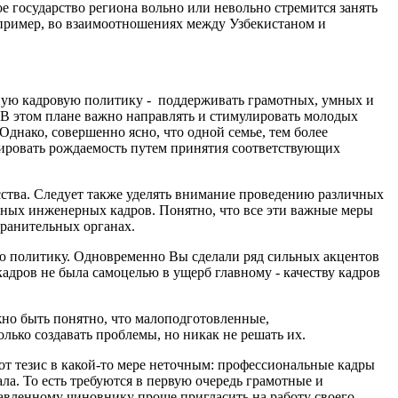
ое государство региона вольно или невольно стремится занять
пример, во взаимоотношениях между Узбекистаном и
ьную кадровую политику - поддерживать грамотных, умных и
В этом плане важно направлять и стимулировать молодых
 Однако, совершенно ясно, что одной семье, тем более
олировать рождаемость путем принятия соответствующих
сства. Следует также уделять внимание проведению различных
ных инженерных кадров. Понятно, что все эти важные меры
хранительных органах.
ую политику. Одновременно Вы сделали ряд сильных акцентов
кадров не была самоцелью в ущерб главному - качеству кадров
жно быть понятно, что малоподготовленные,
ько создавать проблемы, но никак не решать их.
тот тезис в какой-то мере неточным: профессиональные кадры
ала. То есть требуются в первую очередь грамотные и
авленному чиновнику проще пригласить на работу своего