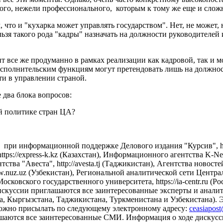
ного, нежели профессионального, которым к тому же еще и слож
 что и "кухарка может управлять государством". Нет, не может,
ельзя такого рода "кадры" назначать на должности руководителей
тоит все же продуманно в рамках реализации как кадровой, так и
исполнительским функциям могут претендовать лишь на должнос
ти в управлении страной.
 два блока вопросов:
й политике стран ЦА?
при информационной поддержке Делового издания "Курсив", http
tps://express-k.kz (Казахстан), Информационного агентства K-
ва "Авеста", http://avesta.tj (Таджикистан), Агентства новостей 
uz.uz (Узбекистан), Региональной аналитической сети Централь
ковского государственного университета, https://ia-centr.ru (
 дискуссии приглашаются все заинтересованные эксперты и анали
на, Кыргызстана, Таджикистана, Туркменистана и Узбекистана).
можно присылать по следующему электронному адресу:
ceasiapos
аются все заинтересованные СМИ. Информация о ходе дискуссии