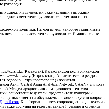
но руководить.
 ни кухарка, ни студент, ни даже недавний выпускник
 или даже заместителей руководителей тех или иных
 молодежной политики. На мой взгляд, наиболее талантливые
ть помощников - ассистентов руководителей министерств/
s://kursiv.kz (Казахстан), Казахстанской республиканской
News, www.knews.kg (Кыргызстан), Аналитического ресурса
"Подробно", https://podrobno.uz (Узбекистан),
ной Азии (Central Asian Analytical Network, CAAN), www.caa-
Россия), Международного информационного агентства
тики, общественные деятели, представители культуры и
 Экспертные ответы на обсуждаемые в ходе дискуссии вопросы,
t@gmail.com
. К информационному сопровождению дискуссии -
 также доступна на телеграм-канале @ceasiaru и странице