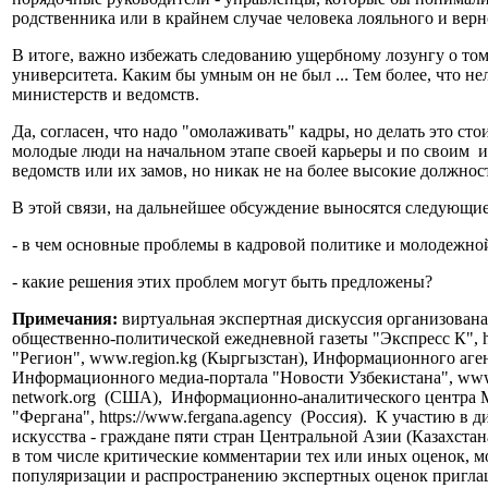
родственника или в крайнем случае человека лояльного и вер
В итоге, важно избежать следованию ущербному лозунгу о том,
университета. Каким бы умным он не был ... Тем более, что н
министерств и ведомств.
Да, согласен, что надо "омолаживать" кадры, но делать это с
молодые люди на начальном этапе своей карьеры и по своим 
ведомств или их замов, но никак не на более высокие должнос
В этой связи, на дальнейшее обсуждение выносятся следующие
- в чем основные проблемы в кадровой политике и молодежно
- какие решения этих проблем могут быть предложены?
Примечания:
виртуальная экспертная дискуссия организована 
общественно-политической ежедневной газеты "Экспресс К", ht
"Регион", www.region.kg (Кыргызстан), Информационного агентст
Информационного медиа-портала "Новости Узбекистана", www.n
network.org (США), Информационно-аналитического центра Мос
"Фергана", https://www.fergana.agency (Россия). К участию в
искусства - граждане пяти стран Центральной Азии (Казахста
в том числе критические комментарии тех или иных оценок, 
популяризации и распространению экспертных оценок приглаш