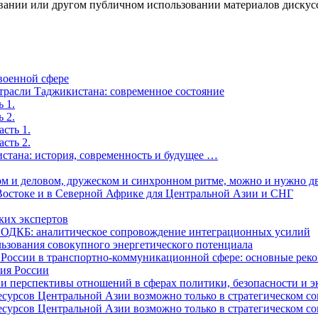
ании или другом публичном использовании материалов дискусси
военной сфере
отрасли Таджикистана: современное состояние
 1.
 2.
сть 1.
сть 2.
стана: история, современность и будущее …
ном и деловом, дружеском и синхронном ритме, можно и нужно д
Востоке и в Северной Африке для Центральной Азии и СНГ
ких экспертов
и ОДКБ: аналитическое сопровождение интеграционных усилий
льзования совокупного энергетического потенциала
и России в транспортно-коммуникационной сфере: основные р
сия России
е и перспективы отношений в сферах политики, безопасности и 
рсов Центральной Азии возможно только в стратегическом союз
рсов Центральной Азии возможно только в стратегическом союз