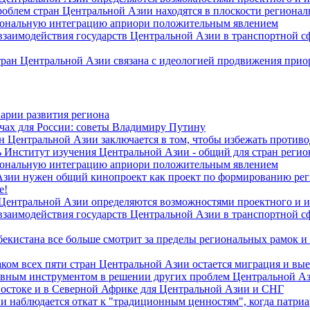
роблем стран Центральной Азии находятся в плоскости региона
гиональную интеграцию априори положительным явлением
 взаимодействия государств Центральной Азии в транспортной 
тран Центральной Азии связана с идеологией продвижения прио
арии развития региона
чах для России: советы Владимиру Путину
н Центральной Азии заключается в том, чтобы избежать против
 Институт изучения Центральной Азии - общий для стран регио
гиональную интеграцию априори положительным явлением
Азии нужен общий кинопроект как проект по формированию ре
е!
 Центральной Азии определяются возможностями проектного и 
 взаимодействия государств Центральной Азии в транспортной 
екистана все больше смотрит за пределы региональных рамок и
ом всех пяти стран Центральной Азии остается миграция и вые
лавным инструментом в решении других проблем Центральной А
Востоке и в Северной Африке для Центральной Азии и СНГ
и наблюдается откат к "традиционным ценностям", когда патри