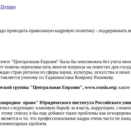
 Путину
адо проводить правильную кадровую политику - поддерживать 
оекте "Центральная Евразия" была бы невозможна без учета мн
т помочь переосмыслить многие вопросы на повестке дня госуда
ан стран региона из сферы науки, культуры, искусства и иных 
ставляется ученому из Таджикистана Комрону Рахимову.
еской группы "Центральная Евразия", www.ceasia.org:
какие
народное право" Юридического института Российского унив
делил следующие: клановую борьбу за власть, коррупцию, слож
 К этому списку я бы еще добавил такие проблемы как игнориров
ляется и то, что профессиональные кадры очень часто не находя
, элементарных проблем.