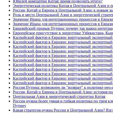
Юбилей компартии Китая: время подводить итоги?
Энергетическая политика Китая в Центральной Азии и е
Россия, Китай и Европа в Центральной Азии: к новым за
Роль и место Центральной Азии в энергетической стратег
Значение Ирана для интеграционных процессов в Евразии
Значение Ирана для интеграционных процессов в Евразии
Евразийский прорыв Путина: почему так важна интеграци
Европейское присутствие в энергетике Узбекистана, Кы
Каспийский фактор в Евразии: виртуальный экспертный 
Каспийский фактор в Евразии: виртуальный экспертный 
Каспийский фактор в Евразии: виртуальный экспертный 
Каспийский фактор в Евразии: виртуальный экспертный 
Каспийский фактор в Евразии: виртуальный экспертный 
Каспийский фактор в Евразии: виртуальный экспертный 
Каспийский фактор в Евразии: виртуальный экспертный 
Каспийский фактор в Евразии: виртуальный экспертный 
Каспийский фактор в Евразии: виртуальный экспертный 
Каспийский фактор в Евразии: виртуальный экспертный 
Каспийский фактор в Евразии: виртуальный экспертный 
Россия Путина: возможнен ли "возврат" к политике нео
Россия, Китай и Европа в Центральной Азии: история п
Центральная Азия в энергетической стратегии Китая
России нужна более умная и гибкая политика по трем к
Путину
Какая стратегия нужна России в Центральной Азии? Вз