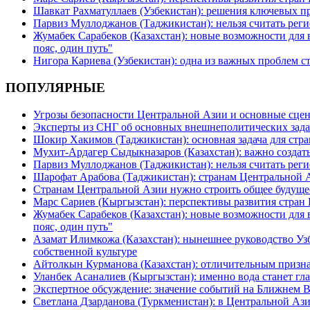
Шавкат Рахматуллаев (Узбекистан): решения ключевых п
Парвиз Муллоджанов (Таджикистан): нельзя считать ре
Жумабек Сарабеков (Казахстан): новые возможности для
пояс, один путь"
Нигора Кариева (Узбекистан): одна из важных проблем с
ПОПУЛЯРНЫЕ
Угрозы безопасности Центральной Азии и основные сцен
Эксперты из СНГ об основных внешнеполитических зада
Шокир Хакимов (Таджикистан): основная задача для стра
Мухит-Ардагер Сыдыкназаров (Казахстан): важно создать
Парвиз Муллоджанов (Таджикистан): нельзя считать ре
Шарофат Арабова (Таджикистан): странам Центральной 
Странам Центральной Азии нужно строить общее будуще
Марс Сариев (Кыргызстан): перспективы развития стран
Жумабек Сарабеков (Казахстан): новые возможности для
пояс, один путь"
Азамат Илимкожа (Казахстан): нынешнее руководство Узб
собственной культуре
Айтолкын Курманова (Казахстан): отличительным признак
Уланбек Асаналиев (Кыргызстан): именно вода станет г
Экспертное обсуждение: значение событий на Ближнем 
Светлана Дзарданова (Туркменистан): в Центральной Ази