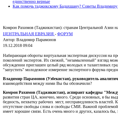
единственно верные
Как помочь таджикскому Бадахшану? Советы Владимиру
Комрон Рахимов (Таджикистан): странам Центральной Азии н
ЦЕНТРАЛЬНАЯ ЕВРАЗИЯ
-
ФОРУМ
Автор: Владимир Парамонов
19.12.2018 09:04
Набирающая обороты виртуальная экспертная дискуссия на пр
поколений экспертов. Их свежий, "незамыленный" взгляд може
обсуждении приглашен целый ряд молодых и талантливых гражд
"запустить" молодежное измерение экспертного форума предо
Владимир Парамонов (Узбекистан), руководитель аналитич
взаимодействия между ними Вы бы обозначили?
Комрон Рахимов (Таджикистан),
аспирант кафедры "Между
развития стран ЦА, конечно, много. Среди основных, я бы вы
бедность, нехватку рабочих мест, несправедливость властей.
отсутствие свободы слова и свободы СМИ. Важной проблемой яв
имеет хорошие связи. Есть очень много и других, казалось бы