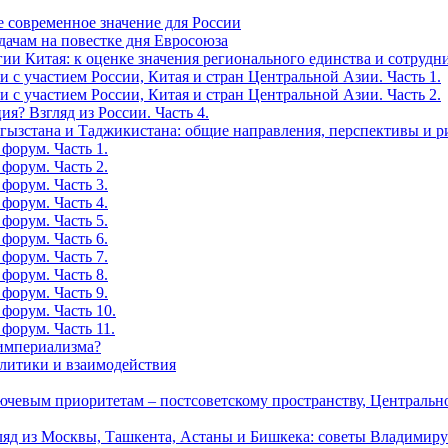
е современное значение для России
дачам на повестке дня Евросоюза
ии Китая: к оценке значения регионального единства и сотрудн
 с участием России, Китая и стран Центральной Азии. Часть 1.
 с участием России, Китая и стран Центральной Азии. Часть 2.
я? Взгляд из России. Часть 4.
ргызстана и Таджикистана: общие направления, перспективы и р
форум. Часть 1.
форум. Часть 2.
форум. Часть 3.
форум. Часть 4.
форум. Часть 5.
форум. Часть 6.
форум. Часть 7.
форум. Часть 8.
форум. Часть 9.
форум. Часть 10.
форум. Часть 11.
-империализма?
олитики и взаимодействия
лючевым приоритетам – постсоветскому пространству, Централь
гляд из Москвы, Ташкента, Астаны и Бишкека: советы Владимир