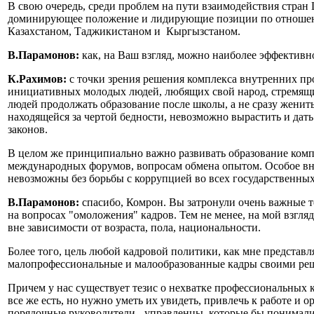
В свою очередь, среди проблем на пути взаимодействия стран Ц
доминирующее положение и лидирующие позиции по отношению
Казахстаном, Таджикистаном и Кыргызстаном.
В.Парамонов:
как, на Ваш взгляд, можно наиболее эффектив
К.Рахимов:
с точки зрения решения комплекса внутренних пр
инициативных молодых людей, любящих свой народ, стремящих
людей продолжать образование после школы, а не сразу женитьс
находящейся за чертой бедности, невозможно вырастить и дать
законов.
В целом же принципиально важно развивать образование компл
международных форумов, вопросам обмена опытом. Особое вн
невозможны без борьбы с коррупцией во всех государственных
В.Парамонов:
спасибо, Комрон. Вы затронули очень важные 
на вопросах "омоложения" кадров. Тем не менее, на мой взгля
вне зависимости от возраста, пола, национальности.
Более того, цель любой кадровой политики, как мне представ
малопрофессиональные и малообразованные кадры своими решен
Причем у нас существует тезис о нехватке профессиональных к
все же есть, но нужно уметь их увидеть, привлечь к работе и 
порядочные руководители - управленцы, которые бы понимали