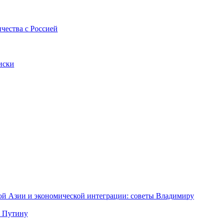
ичества с Россией
иски
ной Азии и экономической интеграции: советы Владимиру
у Путину