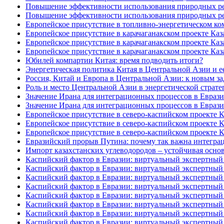
Повышение эффективности использования природных ресу
Повышение эффективности использования природных ресу
Европейское присутствие в топливно-энергетическом ко
Европейское присутствие в карачаганакском проекте Каза
Европейское присутствие в карачаганакском проекте Каза
Европейское присутствие в карачаганакском проекте Каза
Юбилей компартии Китая: время подводить итоги?
Энергетическая политика Китая в Центральной Азии и е
Россия, Китай и Европа в Центральной Азии: к новым за
Роль и место Центральной Азии в энергетической стратег
Значение Ирана для интеграционных процессов в Евразии
Значение Ирана для интеграционных процессов в Евразии
Европейское присутствие в северо-каспийском проекте Ка
Европейское присутствие в северо-каспийском проекте Ка
Европейское присутствие в северо-каспийском проекте Ка
Евразийский прорыв Путина: почему так важна интеграци
Импорт казахстанских углеводородов – устойчивая основ
Каспийский фактор в Евразии: виртуальный экспертный 
Каспийский фактор в Евразии: виртуальный экспертный 
Каспийский фактор в Евразии: виртуальный экспертный 
Каспийский фактор в Евразии: виртуальный экспертный 
Каспийский фактор в Евразии: виртуальный экспертный 
Каспийский фактор в Евразии: виртуальный экспертный 
Каспийский фактор в Евразии: виртуальный экспертный 
Каспийский фактор в Евразии: виртуальный экспертный 