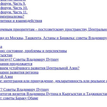
форум. Часть 9.
форум. Часть 10.
форум. Часть 11.
-империализма?
олитики и взаимодействия
лючевым приоритетам – постсоветскому пространству, Централь
гляд из Москвы, Ташкента, Астаны и Бишкека: советы Владимир
на
ю: состояние, проблемы и перспективы
гызстан
остигнут? Советы Владимиру Путину
вания продолжается
овием устойчивого развития Центральной Азии?
нарии развития региона
ной Азии
е: интеграция или принуждение, декларативность или реальное 
т"? Советы Владимиру Путину
 итогов визитов Владимира Путина в Кыргызстан и Таджикиста
: советы Бараку Обаме