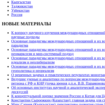
Кыргызстан
Таджикистан
Узбекистан
Россия
НОВЫЕ МАТЕРИАЛЫ
К вопросу научного изучения международных отношений в
научные подходы
Основные парадигмы международных отношений и их возм
парадигма
Основные парадигмы международных отношений и их возм
неомарксизм и мир-системный подход
Основные парадигмы международных отношений и их возм
идеализм и неолиберализм
Основные парадигмы международных отношений и их возмо
геополитика и неореализм
О решенных задачах и практических результатах моногра
Ведущие ученые и аналитики по вопросам международных
региона с РФ и КНР (точка зрения д.п.н. В.В. Парамонова
Об основных институтах научной и аналитической экспе
дискуссий
К концептуальной оценке значения России и Китая для 
Константин Сыроежкин (Казахстан): главная задача для 
Марс Сариев (Кыргызстан): перспективы развития стран