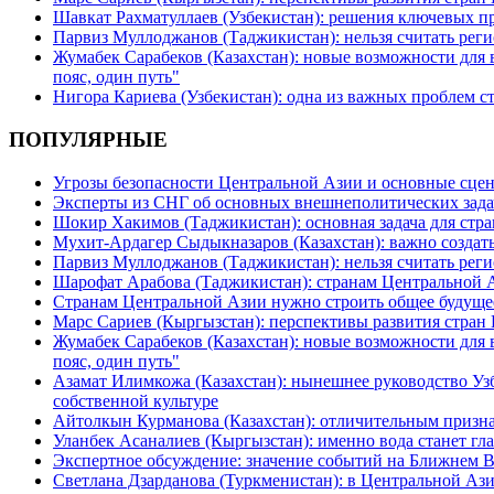
Шавкат Рахматуллаев (Узбекистан): решения ключевых п
Парвиз Муллоджанов (Таджикистан): нельзя считать ре
Жумабек Сарабеков (Казахстан): новые возможности для
пояс, один путь"
Нигора Кариева (Узбекистан): одна из важных проблем с
ПОПУЛЯРНЫЕ
Угрозы безопасности Центральной Азии и основные сцен
Эксперты из СНГ об основных внешнеполитических зада
Шокир Хакимов (Таджикистан): основная задача для стра
Мухит-Ардагер Сыдыкназаров (Казахстан): важно создать
Парвиз Муллоджанов (Таджикистан): нельзя считать ре
Шарофат Арабова (Таджикистан): странам Центральной 
Странам Центральной Азии нужно строить общее будуще
Марс Сариев (Кыргызстан): перспективы развития стран
Жумабек Сарабеков (Казахстан): новые возможности для
пояс, один путь"
Азамат Илимкожа (Казахстан): нынешнее руководство Узб
собственной культуре
Айтолкын Курманова (Казахстан): отличительным признак
Уланбек Асаналиев (Кыргызстан): именно вода станет г
Экспертное обсуждение: значение событий на Ближнем 
Светлана Дзарданова (Туркменистан): в Центральной Ази