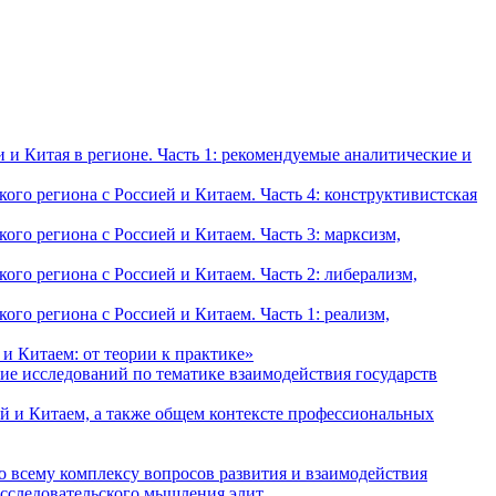
и Китая в регионе. Часть 1: рекомендуемые аналитические и
о региона с Россией и Китаем. Часть 4: конструктивистская
о региона с Россией и Китаем. Часть 3: марксизм,
о региона с Россией и Китаем. Часть 2: либерализм,
о региона с Россией и Китаем. Часть 1: реализм,
и Китаем: от теории к практике»
ие исследований по тематике взаимодействия государств
й и Китаем, а также общем контексте профессиональных
о всему комплексу вопросов развития и взаимодействия
исследовательского мышления элит