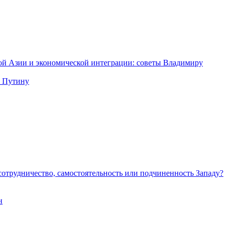
ной Азии и экономической интеграции: советы Владимиру
у Путину
сотрудничество, самостоятельность или подчиненность Западу?
н