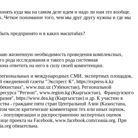
онять куда мы на самом деле идем и надо ли нам это вообще.
к. Четкое понимание того, чем мы друг другу нужны и где мы
 быть предпринято и в каких масштабах?
мечаю жизненную необходимость проведения комплексных,
о рода исследования и такого рода системная
она ответить на него в силу своей компетенции.
, региональных и международных СМИ, экспертных площадок,
 ежедневной газеты "Экспресс К", https://express-k.kz
екистана", www.nuz.uz (Узбекистан), Региональной
 ресурса "Регион", www.region.kg (Кыргызстан), Французского
азия", https://www.dea.kg (Кыргызстан) и др. К участию в
тва - граждане пяти стран Центральной Азии (Казахстана,
 том числе критические комментарии тех или иных оценок,
- популяризации и распространению экспертных оценок
це проекта на Facebook, www.facebook.com/ceasia.org. При
.org обязательна.