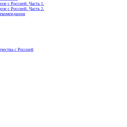
е с Россией. Часть 1.
е с Россией. Часть 2.
рекомендации
ичества с Россией