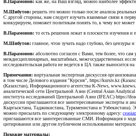
В.Парамонов:
как же, на Ваш взгляд, можно наиболее эффек
М.Шибутов:
решить это можно только после анализа реальных
С другой стороны, нам следует изучать взаимные связи в перв
конкурируем, поможет политикам понять то, к чему все может
В.Парамонов:
то есть решения лежат в плоскости изучения и 
М.Шибутов:
главное, чтои зучать надо глубоко, без цензуры 
В.Парамонов:
абсолютно согласен с Вами, тем более, что с
междисциплинарных, масштабных, межгосударственных исследов
исследовательская работа не ведется в ЦА также выносится на
Примечания:
виртуальная экспертная дискуссия организова
в том числе Делового издания "Курсив", https://kursiv.kz (Каз
(Казахстан), Информационного агентства K-News, www.knews.
аналитической сети Центральной Азии (Central Asian Analyti
института исследований Центральной Азии (IFEAC) https://ifea
дискуссии приглашаются все заинтересованные эксперты и ана
Кыргызстана, Таджикистана, Туркменистана и Узбекистана). Э
можно присылать по следующему электронному адресу:
ceasia
приглашаются все заинтересованные СМИ. Информация о ходе ди
цитировании или другом публичном использовании материалов 
Похожие материалы: