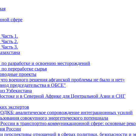
ная
нной сфере
 Часть 1.
 Часть 2.
 Часть 3.
азахстана
ы по разработке и освоению месторождений
 по переработке сырья
роводные проекты
 что военного решения афганской проблемы не было и нет»
риод председательства в ОБСЕ"
 из Узбекистана
Востоке и в Северной Африке для Центральной Азии и СНГ
ких экспертов
и ОДКБ: аналитическое сопровождение интеграционных усилий
льзования совокупного энергетического потенциала
и России в транспортно-коммуникационной сфере: основные р
сия России
е и перспективы отношений в сферах политики, безопасности и 