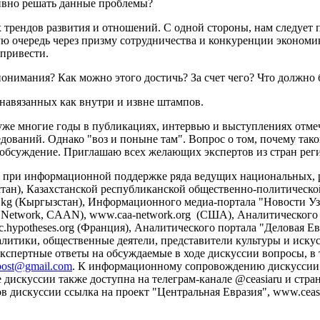
тивно решать данные проблемы?
 трендов развития и отношений. С одной стороны, нам следует п
ую очередь через призму сотрудничества и конкуренции экономи
 привести.
понимания? Как можно этого достичь? За счет чего? Что должно
и навязанных как внутри и извне штампов.
ам уже многие годы в публикациях, интервью и выступлениях от
аний. Однако "воз и поныне там". Вопрос о том, почему таког
 обсуждение. Приглашаю всех желающих экспертов из стран реги
на при информационной поддержке ряда ведущих национальных
ахстан), Казахстанской республиканской общественно-политической
kg (Кыргызстан), Информационного медиа-портала "Новости Узб
cal Network, CAAN), www.caa-network.org (США), Аналитического
c.hypotheses.org (Франция), Аналитического портала "Деловая Евр
литики, общественные деятели, представители культуры и искусс
кспертные ответы на обсуждаемые в ходе дискуссии вопросы, в
post@gmail.com
. К информационному сопровождению дискуссии 
скуссии также доступна на телеграм-канале @ceasiaru и страни
дискуссии ссылка на проект "Центральная Евразия", www.ceasia