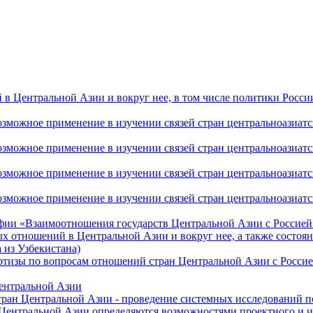
 Центральной Азии и вокруг нее, в том числе политики России 
ожное применение в изучении связей стран центральноазиатског
ожное применение в изучении связей стран центральноазиатског
ожное применение в изучении связей стран центральноазиатског
жное применение в изучении связей стран центральноазиатског
фии «Взаимоотношения государств Центральной Азии с Россией 
 отношений в Центральной Азии и вокруг нее, а также состоян
 из Узбекистана)
ртизы по вопросам отношений стран Центральной Азии с Россие
Центральной Азии
стран Центральной Азии - проведение системных исследований п
 Центральной Азии определяются возможностями проектного и 