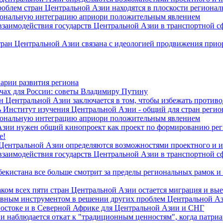
роблем стран Центральной Азии находятся в плоскости региона
гиональную интеграцию априори положительным явлением
 взаимодействия государств Центральной Азии в транспортной 
тран Центральной Азии связана с идеологией продвижения прио
арии развития региона
чах для России: советы Владимиру Путину
н Центральной Азии заключается в том, чтобы избежать против
 Институт изучения Центральной Азии - общий для стран регио
гиональную интеграцию априори положительным явлением
Азии нужен общий кинопроект как проект по формированию ре
е!
 Центральной Азии определяются возможностями проектного и 
 взаимодействия государств Центральной Азии в транспортной 
екистана все больше смотрит за пределы региональных рамок и
ом всех пяти стран Центральной Азии остается миграция и вые
лавным инструментом в решении других проблем Центральной А
Востоке и в Северной Африке для Центральной Азии и СНГ
и наблюдается откат к "традиционным ценностям", когда патри