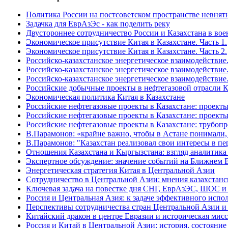
Политика России на постсоветском пространстве невнят
Задачка для ЕврАзЭс - как поделить реку
Двустороннее сотрудничество России и Казахстана в вое
Экономическое присутствие Китая в Казахстане. Часть 1.
Экономическое присутствие Китая в Казахстане. Часть 2.
Российско-казахстанское энергетическое взаимодействие.
Российско-казахстанское энергетическое взаимодействие.
Российско-казахстанское энергетическое взаимодействие.
Российские добычные проекты в нефтегазовой отрасли К
Экономическая политика Китая в Казахстане
Российские нефтегазовые проекты в Казахстане: проект
Российские нефтегазовые проекты в Казахстане: проекты
Российские нефтегазовые проекты в Казахстане: трубоп
В.Парамонов: «крайне важно, чтобы в Астане понимали,
В.Парамонов: "Казахстан реализовал свои интересы в пе
Отношения Казахстана и Кыргызстана: взгляд аналитика
Экспертное обсуждение: значение событий на Ближнем 
Энергетическая стратегия Китая в Центральной Азии
Сотрудничество в Центральной Азии: мнения казахстанс
Ключевая задача на повестке дня СНГ, ЕврАзЭС, ШОС 
Россия и Центральная Азия: к задаче эффективного испо
Перспективы сотрудничества стран Центральной Азии 
Китайский дракон в центре Евразии и историческая мис
Россия и Китай в Центральной Азии: история, состояни