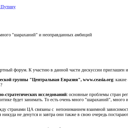
 Путину
 много "шараханий" и неоправданных амбиций
ртный форум. К участию в данной части дискуссии приглашен и
ческой группы "Центральная Евразия",
www
.
ceasia
.
org
: каки
и?
но-стратегических исследований
: основные проблемы стран ре
литике будет занимать. То есть очень много "шараханий", мног
ду странами ЦА связаны с непониманием взаимной зависимости 
и никуда не денутся и завтра они также в свою очередь постарают