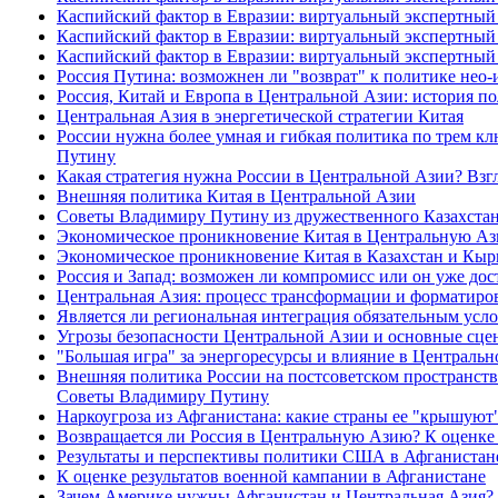
Каспийский фактор в Евразии: виртуальный экспертный 
Каспийский фактор в Евразии: виртуальный экспертный 
Каспийский фактор в Евразии: виртуальный экспертный 
Россия Путина: возможнен ли "возврат" к политике нео
Россия, Китай и Европа в Центральной Азии: история п
Центральная Азия в энергетической стратегии Китая
России нужна более умная и гибкая политика по трем к
Путину
Какая стратегия нужна России в Центральной Азии? Вз
Внешняя политика Китая в Центральной Азии
Советы Владимиру Путину из дружественного Казахста
Экономическое проникновение Китая в Центральную Ази
Экономическое проникновение Китая в Казахстан и Кыр
Россия и Запад: возможен ли компромисс или он уже д
Центральная Азия: процесс трансформации и форматиро
Является ли региональная интеграция обязательным усл
Угрозы безопасности Центральной Азии и основные сце
"Большая игра" за энергоресурсы и влияние в Централь
Внешняя политика России на постсоветском пространств
Советы Владимиру Путину
Наркоугроза из Афганистана: какие страны ее "крышую
Возвращается ли Россия в Центральную Азию? К оценке
Результаты и перспективы политики США в Афганистане
К оценке результатов военной кампании в Афганистане
Зачем Америке нужны Афганистан и Центральная Азия?