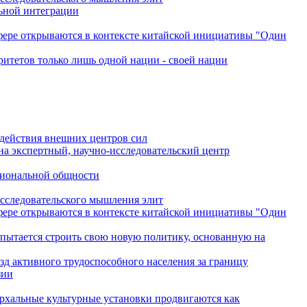
льной интеграции
сфере открываются в контексте китайской инициативы "Один
ритетов только лишь одной нации - своей нации
одействия внешних центров сил
на экспертный, научно-исследовательский центр
гиональной общности
исследовательского мышления элит
сфере открываются в контексте китайской инициативы "Один
 пытается строить свою новую политику, основанную на
зд активного трудоспособного населения за границу
зии
архальные культурные установки продвигаются как