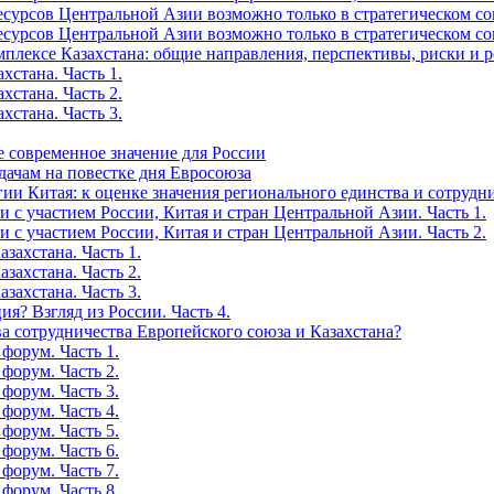
рсов Центральной Азии возможно только в стратегическом союз
рсов Центральной Азии возможно только в стратегическом союз
мплексе Казахстана: общие направления, перспективы, риски и 
хстана. Часть 1.
хстана. Часть 2.
хстана. Часть 3.
е современное значение для России
дачам на повестке дня Евросоюза
ии Китая: к оценке значения регионального единства и сотрудн
 с участием России, Китая и стран Центральной Азии. Часть 1.
 с участием России, Китая и стран Центральной Азии. Часть 2.
захстана. Часть 1.
захстана. Часть 2.
захстана. Часть 3.
я? Взгляд из России. Часть 4.
а сотрудничества Европейского союза и Казахстана?
форум. Часть 1.
форум. Часть 2.
форум. Часть 3.
форум. Часть 4.
форум. Часть 5.
форум. Часть 6.
форум. Часть 7.
форум. Часть 8.