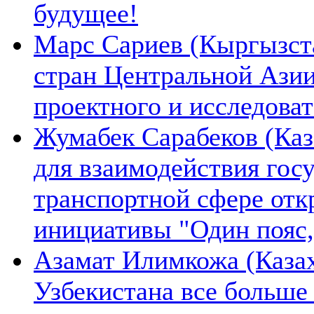
будущее!
Марс Сариев (Кыргызста
стран Центральной Ази
проектного и исследова
Жумабек Сарабеков (Каз
для взаимодействия гос
транспортной сфере отк
инициативы "Один пояс,
Азамат Илимкожа (Казах
Узбекистана все больше