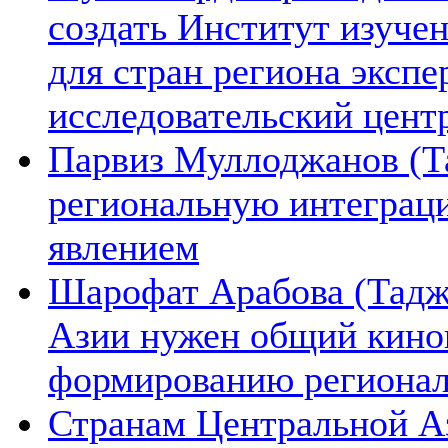
создать Институт изуче
для стран региона экспе
исследовательский цент
Парвиз Муллоджанов (Та
региональную интеграц
явлением
Шарофат Арабова (Тадж
Азии нужен общий киноп
формированию региона
Странам Центральной А