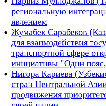
Парвиз Муллоджанов (Та
региональную интеграц
явлением
Жумабек Сарабеков (Каз
для взаимодействия гос
транспортной сфере отк
инициативы "Один пояс,
Нигора Кариева (Узбеки
стран Центральной Азии
продвижения приоритето
своей нации