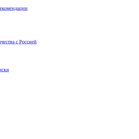
рекомендации
ичества с Россией
иски