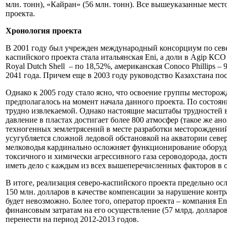
млн. тонн), «Кайран» (56 млн. тонн). Все вышеуказанные мес
проекта.
Хронология проекта
В 2001 году был учрежден международный консорциум по севе
каспийского проекта стала итальянская Eni, а доли в Agip КСО
Royal Dutch Shell – по 18,52%, американская Conoco Phillips 
2041 года. Причем еще в 2003 году руководство Казахстана по
Однако к 2005 году стало ясно, что освоение группы месторож
предполагалось на момент начала данного проекта. По состоян
трудно извлекаемой. Однако настоящие масштабы трудностей вы
давление в пластах достигает более 800 атмосфер (такое же а
техногенных землетрясений в месте разработки месторождений
усугубляется сложной ледовой обстановкой на акватории северн
мелководья кардинально осложняет функционирование оборудов
токсичного и химически агрессивного газа сероводорода, дос
иметь дело с каждым из всех вышеперечисленных факторов в от
В итоге, реализация северо-каспийского проекта предельно о
150 млн. долларов в качестве компенсации за нарушение конт
будет невозможно. Более того, оператор проекта – компания E
финансовым затратам на его осуществление (57 млрд. долларо
перенести на период 2012-2013 годов.