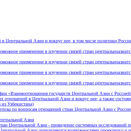
 Центральной Азии и вокруг нее, в том числе политики России 
ожное применение в изучении связей стран центральноазиатског
ожное применение в изучении связей стран центральноазиатског
ожное применение в изучении связей стран центральноазиатског
жное применение в изучении связей стран центральноазиатског
фии «Взаимоотношения государств Центральной Азии с Россией 
 отношений в Центральной Азии и вокруг нее, а также состоян
 из Узбекистана)
ртизы по вопросам отношений стран Центральной Азии с Россие
Центральной Азии
стран Центральной Азии - проведение системных исследований п
 Центральной Азии определяются возможностями проектного и 