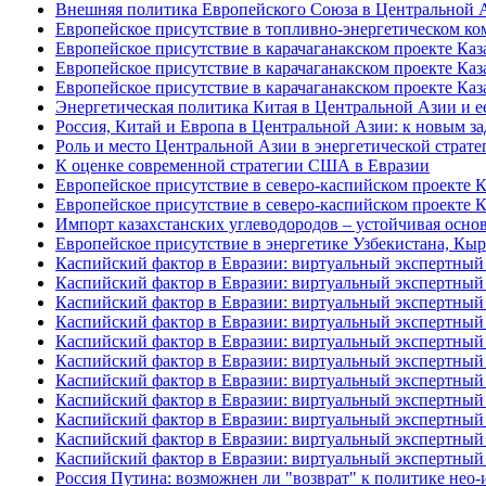
Внешняя политика Европейского Союза в Центральной А
Европейское присутствие в топливно-энергетическом ко
Европейское присутствие в карачаганакском проекте Каза
Европейское присутствие в карачаганакском проекте Каза
Европейское присутствие в карачаганакском проекте Каза
Энергетическая политика Китая в Центральной Азии и е
Россия, Китай и Европа в Центральной Азии: к новым за
Роль и место Центральной Азии в энергетической стратег
К оценке современной стратегии США в Евразии
Европейское присутствие в северо-каспийском проекте Ка
Европейское присутствие в северо-каспийском проекте Ка
Импорт казахстанских углеводородов – устойчивая основ
Европейское присутствие в энергетике Узбекистана, Кы
Каспийский фактор в Евразии: виртуальный экспертный 
Каспийский фактор в Евразии: виртуальный экспертный 
Каспийский фактор в Евразии: виртуальный экспертный 
Каспийский фактор в Евразии: виртуальный экспертный 
Каспийский фактор в Евразии: виртуальный экспертный 
Каспийский фактор в Евразии: виртуальный экспертный 
Каспийский фактор в Евразии: виртуальный экспертный 
Каспийский фактор в Евразии: виртуальный экспертный 
Каспийский фактор в Евразии: виртуальный экспертный 
Каспийский фактор в Евразии: виртуальный экспертный 
Каспийский фактор в Евразии: виртуальный экспертный 
Россия Путина: возможнен ли "возврат" к политике нео