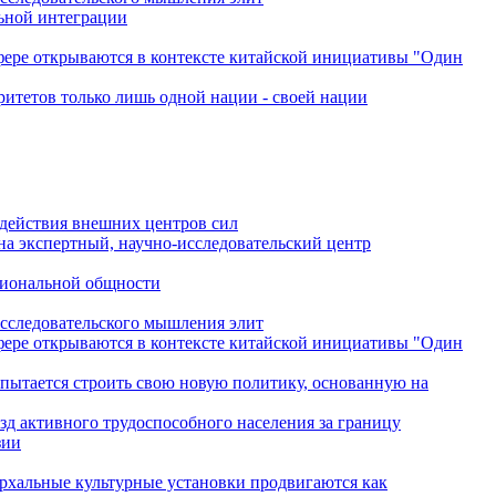
льной интеграции
сфере открываются в контексте китайской инициативы "Один
ритетов только лишь одной нации - своей нации
одействия внешних центров сил
на экспертный, научно-исследовательский центр
гиональной общности
исследовательского мышления элит
сфере открываются в контексте китайской инициативы "Один
 пытается строить свою новую политику, основанную на
зд активного трудоспособного населения за границу
зии
архальные культурные установки продвигаются как