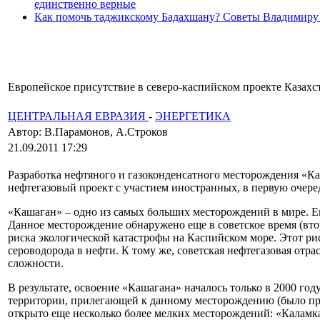
единственно верные
Как помочь таджикскому Бадахшану? Советы Владимиру
Европейское присутствие в северо-каспийском проекте Казахст
ЦЕНТРАЛЬНАЯ ЕВРАЗИЯ
-
ЭНЕРГЕТИКА
Автор: В.Парамонов, А.Строков
21.09.2011 17:29
Разработка нефтяного и газоконденсатного месторождения «Каш
нефтегазовый проект с участием иностранных, в первую очере
«Кашаган» – одно из самых больших месторождений в мире. Его
Данное месторождение обнаружено еще в советское время (вто
риска экологической катастрофы на Каспийском море. Этот ри
сероводорода в нефти. К тому же, советская нефтегазовая отр
сложности.
В результате, освоение «Кашагана» началось только в 2000 год
территории, прилегающей к данному месторождению (было про
открыто еще несколько более мелких месторождений: «Каламка