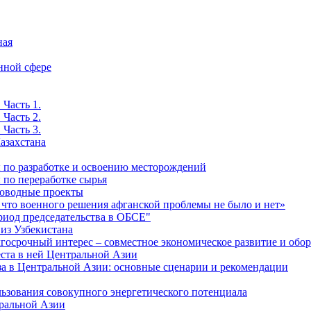
ная
нной сфере
 Часть 1.
 Часть 2.
 Часть 3.
азахстана
ы по разработке и освоению месторождений
 по переработке сырья
роводные проекты
 что военного решения афганской проблемы не было и нет»
риод председательства в ОБСЕ"
 из Узбекистана
лгосрочный интерес – совместное экономическое развитие и обо
еста в ней Центральной Азии
за в Центральной Азии: основные сценарии и рекомендации
льзования совокупного энергетического потенциала
тральной Азии