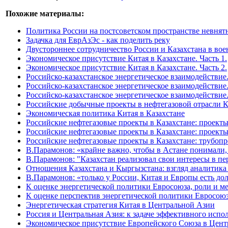
Похожие материалы:
Политика России на постсоветском пространстве невнят
Задачка для ЕврАзЭс - как поделить реку
Двустороннее сотрудничество России и Казахстана в вое
Экономическое присутствие Китая в Казахстане. Часть 1.
Экономическое присутствие Китая в Казахстане. Часть 2.
Российско-казахстанское энергетическое взаимодействие.
Российско-казахстанское энергетическое взаимодействие.
Российско-казахстанское энергетическое взаимодействие.
Российские добычные проекты в нефтегазовой отрасли К
Экономическая политика Китая в Казахстане
Российские нефтегазовые проекты в Казахстане: проект
Российские нефтегазовые проекты в Казахстане: проекты
Российские нефтегазовые проекты в Казахстане: трубоп
В.Парамонов: «крайне важно, чтобы в Астане понимали,
В.Парамонов: "Казахстан реализовал свои интересы в пе
Отношения Казахстана и Кыргызстана: взгляд аналитика
В.Парамонов: «только у России, Китая и Европы есть до
К оценке энергетической политики Евросоюза, роли и м
К оценке перспектив энергетической политики Евросою
Энергетическая стратегия Китая в Центральной Азии
Россия и Центральная Азия: к задаче эффективного испо
Экономическое присутствие Европейского Cоюза в Цен