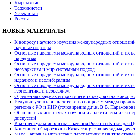
Кыргызстан
Таджикистан
Узбекистан
Россия
НОВЫЕ МАТЕРИАЛЫ
К вопросу научного изучения международных отношений в
научные подходы
Основные парадигмы международных отношений и их возм
парадигма
Основные парадигмы международных отношений и их возм
неомарксизм и мир-системный подход
Основные парадигмы международных отношений и их возм
идеализм и неолиберализм
Основные парадигмы международных отношений и их возмо
геополитика и неореализм
О решенных задачах и практических результатах моногра
Ведущие ученые и аналитики по вопросам международных
региона с РФ и КНР (точка зрения д.п.н. В.В. Парамонова
Об основных институтах научной и аналитической экспе
дискуссий
К концептуальной оценке значения России и Китая для 
Константин Сыроежкин (Казахстан): главная задача для 
Марс Сариев (Кыргызстан): перспективы развития стран