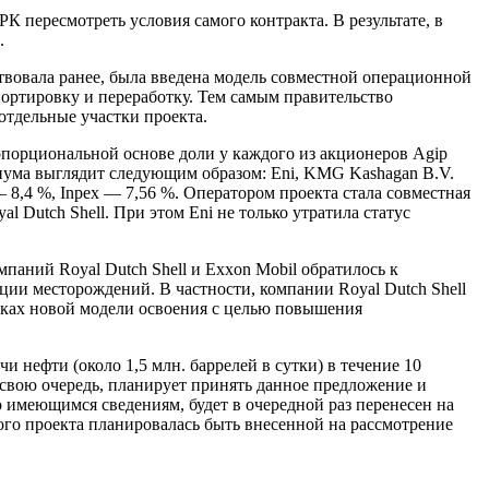
РК пересмотреть условия самого контракта. В результате, в
.
йствовала ранее, была введена модель совместной операционной
портировку и переработку. Тем самым правительство
отдельные участки проекта.
ропорциональной основе доли у каждого из акционеров Agip
циума выглядит следующим образом: Eni, KMG Kashagan B.V.
 — 8,4 %, Inpex — 7,56 %. Оператором проекта стала совместная
Dutch Shell. При этом Eni не только утратила статус
мпаний Royal Dutch Shell и Exxon Mobil обратилось к
ции месторождений. В частности, компании Royal Dutch Shell
амках новой модели освоения c целью повышения
нефти (около 1,5 млн. баррелей в сутки) в течение 10
в свою очередь, планирует принять данное предложение и
о имеющимся сведениям, будет в очередной раз перенесен на
кого проекта планировалась быть внесенной на рассмотрение