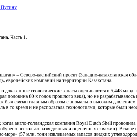
 Путину
ана. Часть 1.
аган» – Северо-каспийский проект (Западно-казахстанская обла
дь, европейских компаний на территории Казахстана.
 доказанные геологические запасы оцениваются в 5,448 млрд. то
рая половина 80-х годов прошлого века), но не разрабатывалось
ск был связан главным образом с аномально высоким давлением
асль в то время и не располагала технологиями, которые были н
у, когда англо-голландская компания Royal Dutch Shell проводи
бурено несколько разведочных и оценочных скважин). Вскоре по
с-море» (57 млн. тонн извлекаемых запасов жидких углеводород