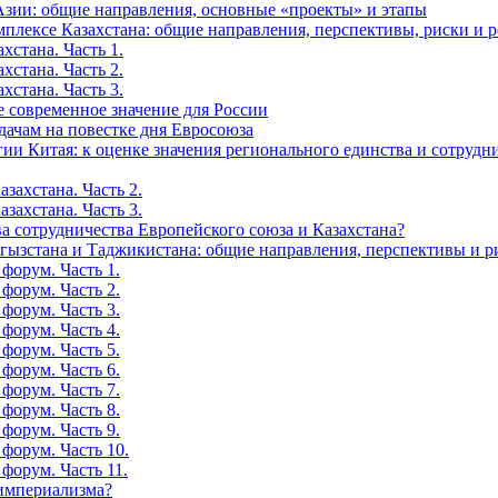
зии: общие направления, основные «проекты» и этапы
мплексе Казахстана: общие направления, перспективы, риски и 
хстана. Часть 1.
хстана. Часть 2.
хстана. Часть 3.
е современное значение для России
дачам на повестке дня Евросоюза
ии Китая: к оценке значения регионального единства и сотрудн
захстана. Часть 2.
захстана. Часть 3.
а сотрудничества Европейского союза и Казахстана?
ргызстана и Таджикистана: общие направления, перспективы и р
форум. Часть 1.
форум. Часть 2.
форум. Часть 3.
форум. Часть 4.
форум. Часть 5.
форум. Часть 6.
форум. Часть 7.
форум. Часть 8.
форум. Часть 9.
форум. Часть 10.
форум. Часть 11.
-империализма?