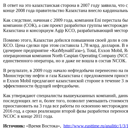
В ответ на это казахстанская сторона в 2007 году заявила, чт
конце 2008 года правительство Казахстана внесло кардинальн
Как следствие, начиная с 2009 года, компания Eni перестала б
компании (СОК), а сам проект разработки группы месторожден
Казахстана и консорциум Agip KCO, разрабатывающий месторо
Помимо этого, Казахстан добился повышения своей доли в сев
КСО. Цена сделки при этом составила 1,78 млрд. долларов. В
(дочернее предприятие «КазМунайГаза»), Total, Exxon Mobil, Ro
операционная компания North Caspian Operating Company (NCOC
единственного оператора, но и даже не вошла в состав NСОК.
В результате, в 2009 году начало нефтедобычи перенесено на п
Министерству нефти и газа Казахстана с предложением приост
и Exxon Mobil предлагают казахстанской стороне в течение 3
эффективности будущей нефтедобычи.
Как утверждают специалисты вышеуказанных компаний, данная 
последующих лет и, более того, позволит уменьшить стоимость
приостановить на 3 года все работы по освоению месторождени
2016 год, а сроки реализации второй фазы разработки перенос
NCOC в конце 2011 года.
Источник:
«Время Востока»,
http://www.easttime.ru/analitic/1/3