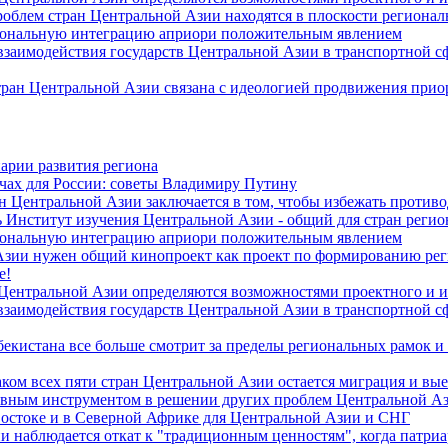
роблем стран Центральной Азии находятся в плоскости региона
гиональную интеграцию априори положительным явлением
 взаимодействия государств Центральной Азии в транспортной 
тран Центральной Азии связана с идеологией продвижения прио
арии развития региона
чах для России: советы Владимиру Путину
н Центральной Азии заключается в том, чтобы избежать против
 Институт изучения Центральной Азии - общий для стран регио
гиональную интеграцию априори положительным явлением
Азии нужен общий кинопроект как проект по формированию ре
е!
 Центральной Азии определяются возможностями проектного и 
 взаимодействия государств Центральной Азии в транспортной 
екистана все больше смотрит за пределы региональных рамок и
ом всех пяти стран Центральной Азии остается миграция и вые
лавным инструментом в решении других проблем Центральной А
Востоке и в Северной Африке для Центральной Азии и СНГ
и наблюдается откат к "традиционным ценностям", когда патри