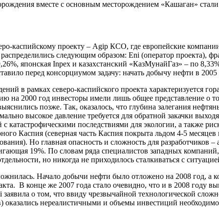
торождения вместе с основным месторождением «Кашаган» стали 
ро-каспийскому проекту – Agip КСО, где европейские компании
 распределились следующим образом: Eni (оператор проекта), фра
– 9,26%, японская Inpex и казахстанский «КазМунайГаз» – по 8,3
ставило перед консорциумом задачу: начать добычу нефти в 2005 
дений в рамках северо-каспийского проекта характеризуется гор
ию на 2000 год инвесторы имели лишь общее представление о то
яснились позже. Так, оказалось, что глубина залегания нефтян
номально высокое давление требуется для обратной закачки выхо
 с катастрофическими последствиями для экологии, а также рис
ого Каспия (северная часть Каспия покрыта льдом 4-5 месяцев в 
ания). Но главная опасность и сложность для разработчиков –
тигающая 19%. По словам ряда специалистов западных компаний
дельности, но никогда не приходилось сталкиваться с ситуацие
сложнилась. Начало добычи нефти было отложено на 2008 год, а
ракта. В конце же 2007 года стало очевидно, что и в 2008 году
ni заявила о том, что ввиду чрезвычайной технологической слож
в) оказались нереалистичными и объемы инвестиций необходимо 