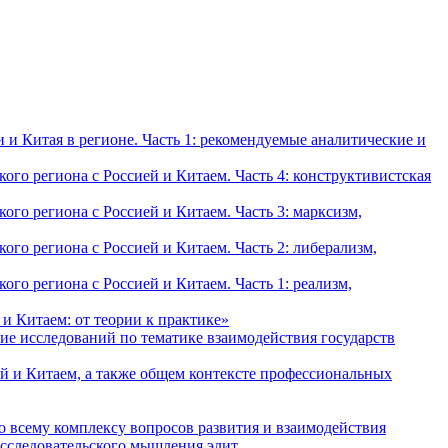
и Китая в регионе. Часть 1: рекомендуемые аналитические и
о региона с Россией и Китаем. Часть 4: конструктивистская
о региона с Россией и Китаем. Часть 3: марксизм,
о региона с Россией и Китаем. Часть 2: либерализм,
о региона с Россией и Китаем. Часть 1: реализм,
и Китаем: от теории к практике»
ие исследований по тематике взаимодействия государств
й и Китаем, а также общем контексте профессиональных
о всему комплексу вопросов развития и взаимодействия
исследовательского мышления элит