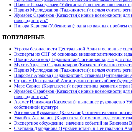
Шавкат Рахматуллаев (Узбекистан): решения ключевых п
Парвиз Муллоджанов (Таджикистан): нельзя считать ре
Жумабек Сарабеков (Казахстан): новые возможности для
пояс, один путь"
Нигора Кариева (Узбекистан): одна из важных проблем с
ПОПУЛЯРНЫЕ
Угрозы безопасности Центральной Азии и основные сцен
Эксперты из СНГ об основных внешнеполитических зада
Шокир Хакимов (Таджикистан): основная задача для стра
Мухит-Ардагер Сыдыкназаров (Казахстан): важно создать
Парвиз Муллоджанов (Таджикистан): нельзя считать ре
Шарофат Арабова (Таджикистан): странам Центральной 
Странам Центральной Азии нужно строить общее будуще
Марс Сариев (Кыргызстан): перспективы развития стран
Жумабек Сарабеков (Казахстан): новые возможности для
пояс, один путь"
Азамат Илимкожа (Казахстан): нынешнее руководство Узб
собственной культуре
Айтолкын Курманова (Казахстан): отличительным признак
Уланбек Асаналиев (Кыргызстан): именно вода станет г
Экспертное обсуждение: значение событий на Ближнем 
Светлана Дзарданова (Туркменистан): в Центральной Ази