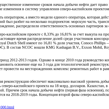
о существенное изменение сроков начала добычи нефти дает право 
ые изменения в систему управления северо-каспийским проектом
ыть оператором, а вместо модели единого оператора, которая де
ий был разбит на несколько подпроектов: морскую часть, транс
ждение, распределили ответственность основных партнеров за 
еро-каспийском проекте с 8,33% до 16,81% за счет выкупа на п
 настоящее время распределение долей среди участников консор
yal Dutch Shell имеют по 16,81 % доли участия, Conoco Phillips
). В состав NCOC вошли KMG Kashagan B.V., Exxon Mobil, Royal 
ериод 2012-2013 годов. Однако в конце 2010 года руководство ко
ановить освоение еще на 3 года для технологической реконструк
 лет провести на месторождениях комплекс ремонтных работ в р
реконструкция обеспечит максимально высокий уровень добычи 
 северо-каспийского проекта на 18 млрд. долларов. Казахстан, 
й. Причем срок начала добычи нефти (первая фаза освоения), п
ятся на 2018-2019 годы. Концепция второй фазы северо-каспийс
/1000.html