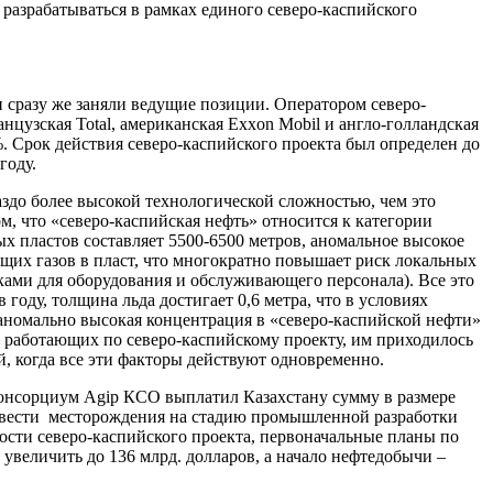
разрабатываться в рамках единого северо-каспийского
 сразу же заняли ведущие позиции. Оператором северо-
нцузская Total, американская Exxon Mobil и англо-голландская
3%. Срок действия северо-каспийского проекта был определен до
году.
аздо более высокой технологической сложностью, чем это
м, что «северо-каспийская нефть» относится к категории
ых пластов составляет 5500-6500 метров, аномальное высокое
дящих газов в пласт, что многократно повышает риск локальных
ками для оборудования и обслуживающего персонала). Все это
году, толщина льда достигает 0,6 метра, что в условиях
 аномально высокая концентрация в «северо-каспийской нефти»
, работающих по северо-каспийскому проекту, им приходилось
й, когда все эти факторы действуют одновременно.
 консорциум Agip КСО выплатил Казахстану сумму в размере
 вывести месторождения на стадию промышленной разработки
ности северо-каспийского проекта, первоначальные планы по
увеличить до 136 млрд. долларов, а начало нефтедобычи –