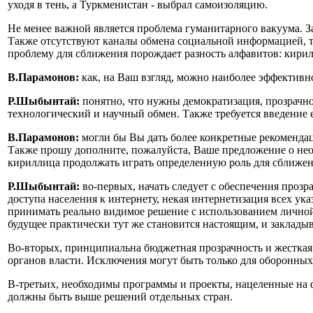
уходя в тень, а Туркменистан - выбрал самоизоляцию.
Не менее важной является проблема гуманитарного вакуума. З
Также отсутствуют каналы обмена социальной информацией, т
проблему для сближения порождает разность алфавитов: кирилли
В.Парамонов:
как, на Ваш взгляд, можно наиболее эффектив
Р.Шыбынтай:
понятно, что нужны демократизация, прозрачно
технологический и научный обмен. Также требуется введение 
В.Парамонов:
могли бы Вы дать более конкретные рекомендац
Также прошу дополните, пожалуйста, Ваше предложение о необ
кириллица продолжать играть определенную роль для сближен
Р.Шыбынтай:
во-первых, начать следует с обеспечения проз
доступа населения к интернету, некая интернетизация всех ук
принимать реально видимое решение с использованием личной
будущее практически тут же становится настоящим, и закладыв
Во-вторых, принципиальна бюджетная прозрачность и жесткая
органов власти. Исключения могут быть только для оборонных
В-третьих, необходимы программы и проекты, нацеленные на 
должны быть выше решений отдельных стран.