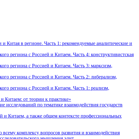
и Китая в регионе. Часть 1: рекомендуемые аналитические и
о региона с Россией и Китаем. Часть 4: конструктивистская
о региона с Россией и Китаем. Часть 3: марксизм,
о региона с Россией и Китаем. Часть 2: либерализм,
о региона с Россией и Китаем. Часть 1: реализм,
и Китаем: от теории к практике»
ие исследований по тематике взаимодействия государств
й и Китаем, а также общем контексте профессиональных
о всему комплексу вопросов развития и взаимодействия
исследовательского мышления элит