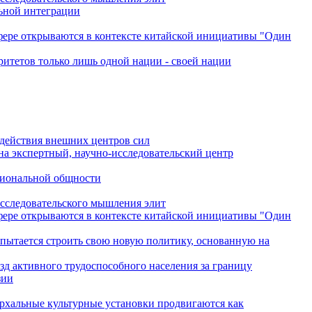
льной интеграции
сфере открываются в контексте китайской инициативы "Один
ритетов только лишь одной нации - своей нации
одействия внешних центров сил
на экспертный, научно-исследовательский центр
гиональной общности
исследовательского мышления элит
сфере открываются в контексте китайской инициативы "Один
 пытается строить свою новую политику, основанную на
зд активного трудоспособного населения за границу
зии
архальные культурные установки продвигаются как