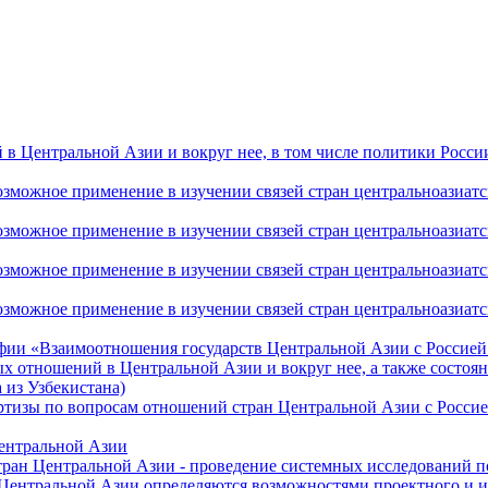
 Центральной Азии и вокруг нее, в том числе политики России 
ожное применение в изучении связей стран центральноазиатског
ожное применение в изучении связей стран центральноазиатског
ожное применение в изучении связей стран центральноазиатског
жное применение в изучении связей стран центральноазиатског
фии «Взаимоотношения государств Центральной Азии с Россией 
 отношений в Центральной Азии и вокруг нее, а также состоян
 из Узбекистана)
ртизы по вопросам отношений стран Центральной Азии с Россие
Центральной Азии
стран Центральной Азии - проведение системных исследований п
 Центральной Азии определяются возможностями проектного и 