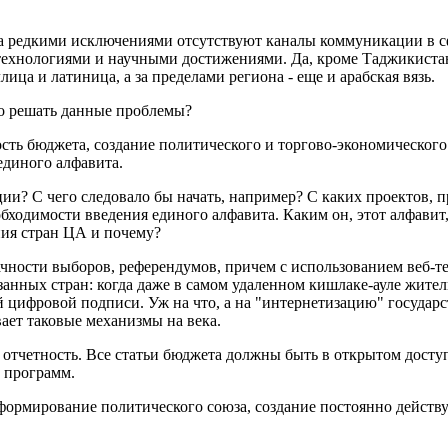
а редкими исключениями отсутствуют каналы коммуникации в сфе
ехнологиями и научными достижениями. Да, кроме Таджикистан
ца и латиница, а за пределами региона - еще и арабская вязь.
но решать данные проблемы?
сть бюджета, создание политического и торгово-экономическог
единого алфавита.
ии? С чего следовало бы начать, например? С каких проектов, п
ходимости введения единого алфавита. Каким он, этот алфавит,
ия стран ЦА и почему?
рачности выборов, референдумов, причем с использованием веб-
азанных стран: когда даже в самом удаленном кишлаке-ауле жите
 цифровой подписи. Уж на что, а на "интернетизацию" государс
ает таковые механизмы на века.
 отчетность. Все статьи бюджета должны быть в открытом дост
 программ.
формирование политического союза, создание постоянно действу