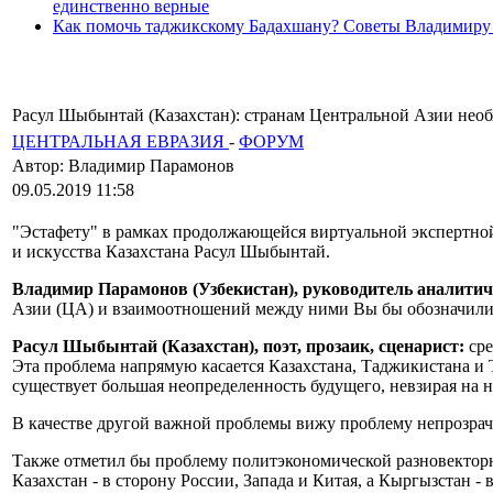
единственно верные
Как помочь таджикскому Бадахшану? Советы Владимиру
Расул Шыбынтай (Казахстан): странам Центральной Азии нео
ЦЕНТРАЛЬНАЯ ЕВРАЗИЯ
-
ФОРУМ
Автор: Владимир Парамонов
09.05.2019 11:58
"Эстафету" в рамках продолжающейся виртуальной экспертной
и искусства Казахстана Расул Шыбынтай.
Владимир Парамонов (Узбекистан), руководитель аналитич
Азии (ЦА) и взаимоотношений между ними Вы бы обозначил
Расул Шыбынтай (Казахстан), поэт, прозаик, сценарист:
ср
Эта проблема напрямую касается Казахстана, Таджикистана и 
существует большая неопределенность будущего, невзирая на
В качестве другой важной проблемы вижу проблему непрозрачн
Также отметил бы проблему политэкономической разновекторно
Казахстан - в сторону России, Запада и Китая, а Кыргызстан -