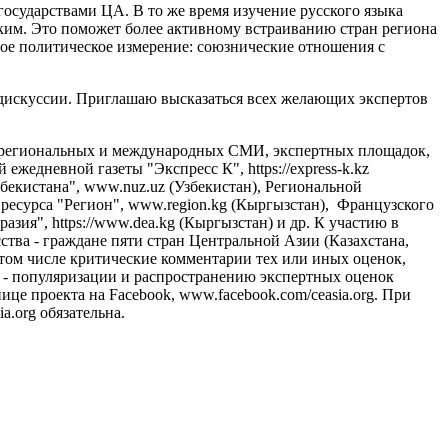
государствами ЦА. В то же время изучение русского языка
ским. Это поможет более активному встраиванию стран региона
жное политическое измерение: союзнические отношения с
 дискуссии. Приглашаю высказаться всех желающих экспертов
, региональных и международных СМИ, экспертных площадок,
 ежедневной газеты "Экспресс К", https://express-k.kz
екистана", www.nuz.uz (Узбекистан), Региональной
 ресурса "Регион", www.region.kg (Кыргызстан), Французского
азия", https://www.dea.kg (Кыргызстан) и др. К участию в
тва - граждане пяти стран Центральной Азии (Казахстана,
 том числе критические комментарии тех или иных оценок,
- популяризации и распространению экспертных оценок
це проекта на Facebook, www.facebook.com/ceasia.org. При
.org обязательна.