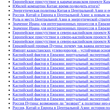
Европейское присутствие в карачаганакском проекте Каза
Юбилей компартии Китая: время подводить итоги?
Энергетическая политика Китая в Центральной Азии и е
Россия, Китай и Европа в Центральной Азии: к новым за
Роль и место Центральной Азии в энергетической стратег
Значение Ирана для интеграционных процессов в Евразии
Значение Ирана для интеграционных процессов в Евразии
Европейское присутствие в северо-каспийском проекте Ка
Европейское присутствие в северо-каспийском проекте Ка
Европейское присутствие в северо-каспийском проекте Ка
Евразийский прорыв Путина: почему так важна интеграци
Импорт казахстанских углеводородов – устойчивая основ
Каспийский фактор в Евразии: виртуальный экспертный 
Каспийский фактор в Евразии: виртуальный экспертный 
Каспийский фактор в Евразии: виртуальный экспертный 
Каспийский фактор в Евразии: виртуальный экспертный 
Каспийский фактор в Евразии: виртуальный экспертный 
Каспийский фактор в Евразии: виртуальный экспертный 
Каспийский фактор в Евразии: виртуальный экспертный 
Каспийский фактор в Евразии: виртуальный экспертный 
Каспийский фактор в Евразии: виртуальный экспертный 
Каспийский фактор в Евразии: виртуальный экспертный 
Каспийский фактор в Евразии: виртуальный экспертный 
Россия Путина: возможнен ли "возврат" к политике нео
Россия, Китай и Европа в Центральной Азии: история п