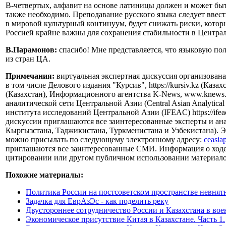
В-четвертых, алфавит на основе латиницы должен и может быт
также необходимо. Преподавание русского языка следует ввес
в мировой культурный континуум, будет снижать риски, которы
Россией крайне важны для сохранения стабильности в Центра
В.Парамонов:
спасибо! Мне представляется, что языковую п
из стран ЦА.
Примечания:
виртуальная экспертная дискуссия организова
в том числе Делового издания "Курсив", https://kursiv.kz (Каз
(Казахстан), Информационного агентства K-News, www.knews.
аналитической сети Центральной Азии (Central Asian Analyti
института исследований Центральной Азии (IFEAC) https://ifea
дискуссии приглашаются все заинтересованные эксперты и ана
Кыргызстана, Таджикистана, Туркменистана и Узбекистана). Э
можно присылать по следующему электронному адресу:
ceasia
приглашаются все заинтересованные СМИ. Информация о ходе ди
цитировании или другом публичном использовании материалов 
Похожие материалы:
Политика России на постсоветском пространстве невнят
Задачка для ЕврАзЭс - как поделить реку
Двустороннее сотрудничество России и Казахстана в вое
Экономическое присутствие Китая в Казахстане. Часть 1.