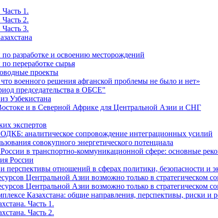
 Часть 1.
 Часть 2.
 Часть 3.
азахстана
ы по разработке и освоению месторождений
 по переработке сырья
роводные проекты
 что военного решения афганской проблемы не было и нет»
риод председательства в ОБСЕ"
 из Узбекистана
Востоке и в Северной Африке для Центральной Азии и СНГ
ких экспертов
и ОДКБ: аналитическое сопровождение интеграционных усилий
льзования совокупного энергетического потенциала
и России в транспортно-коммуникационной сфере: основные р
сия России
е и перспективы отношений в сферах политики, безопасности и 
рсов Центральной Азии возможно только в стратегическом союз
рсов Центральной Азии возможно только в стратегическом союз
мплексе Казахстана: общие направления, перспективы, риски и 
хстана. Часть 1.
хстана. Часть 2.