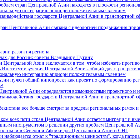
роблем стран Центральной Азии находятся в плоскости региона
гиональную интеграцию априори положительным явлением
 взаимодействия государств Центральной Азии в транспортной 
тран Центральной Азии связана с идеологией продвижения прио
арии развития региона
чах для России: советы Владимиру Путину
н Центральной Азии заключается в том, чтобы избежать против
 Институт изучения Центральной Азии - общий для стран регио
гиональную интеграцию априори положительным явлением
Азии нужен общий кинопроект как проект по формированию ре
е!
 Центральной Азии определяются возможностями проектного и 
 взаимодействия государств Центральной Азии в транспортной 
екистана все больше смотрит за пределы региональных рамок и
ом всех пяти стран Центральной Азии остается миграция и вые
лавным инструментом в решении других проблем Центральной А
Востоке и в Северной Африке для Центральной Азии и СНГ
и наблюдается откат к "традиционным ценностям", когда патри