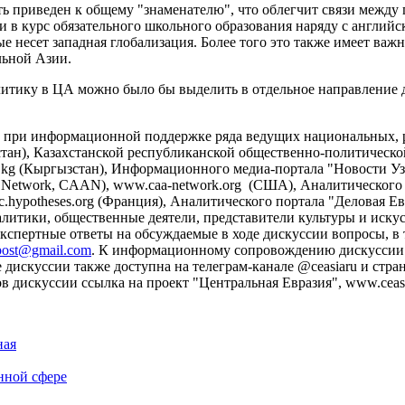
ь приведен к общему "знаменателю", что облегчит связи между 
ти в курс обязательного школьного образования наряду с англий
е несет западная глобализация. Более того это также имеет ва
льной Азии.
олитику в ЦА можно было бы выделить в отдельное направление
на при информационной поддержке ряда ведущих национальных
ахстан), Казахстанской республиканской общественно-политической
kg (Кыргызстан), Информационного медиа-портала "Новости Узб
cal Network, CAAN), www.caa-network.org (США), Аналитического
c.hypotheses.org (Франция), Аналитического портала "Деловая Евр
литики, общественные деятели, представители культуры и искусс
кспертные ответы на обсуждаемые в ходе дискуссии вопросы, в
post@gmail.com
. К информационному сопровождению дискуссии 
скуссии также доступна на телеграм-канале @ceasiaru и страни
дискуссии ссылка на проект "Центральная Евразия", www.ceasia
ная
нной сфере