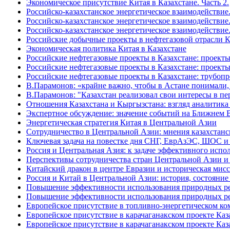
Экономическое присутствие Китая в Казахстане. Часть 2.
Российско-казахстанское энергетическое взаимодействие.
Российско-казахстанское энергетическое взаимодействие.
Российско-казахстанское энергетическое взаимодействие.
Российские добычные проекты в нефтегазовой отрасли К
Экономическая политика Китая в Казахстане
Российские нефтегазовые проекты в Казахстане: проект
Российские нефтегазовые проекты в Казахстане: проекты
Российские нефтегазовые проекты в Казахстане: трубоп
В.Парамонов: «крайне важно, чтобы в Астане понимали,
В.Парамонов: "Казахстан реализовал свои интересы в пе
Отношения Казахстана и Кыргызстана: взгляд аналитика
Экспертное обсуждение: значение событий на Ближнем 
Энергетическая стратегия Китая в Центральной Азии
Сотрудничество в Центральной Азии: мнения казахстанс
Ключевая задача на повестке дня СНГ, ЕврАзЭС, ШОС 
Россия и Центральная Азия: к задаче эффективного испо
Перспективы сотрудничества стран Центральной Азии 
Китайский дракон в центре Евразии и историческая мис
Россия и Китай в Центральной Азии: история, состояни
Повышение эффективности использования природных ресу
Повышение эффективности использования природных ресу
Европейское присутствие в топливно-энергетическом ко
Европейское присутствие в карачаганакском проекте Каза
Европейское присутствие в карачаганакском проекте Каза