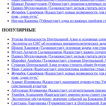
Шавкат Рахматуллаев (Узбекистан): решения ключевых п
Парвиз Муллоджанов (Таджикистан): нельзя считать ре
Жумабек Сарабеков (Казахстан): новые возможности для
пояс, один путь"
Нигора Кариева (Узбекистан): одна из важных проблем с
ПОПУЛЯРНЫЕ
Угрозы безопасности Центральной Азии и основные сцен
Эксперты из СНГ об основных внешнеполитических зада
Шокир Хакимов (Таджикистан): основная задача для стра
Мухит-Ардагер Сыдыкназаров (Казахстан): важно создать
Парвиз Муллоджанов (Таджикистан): нельзя считать ре
Шарофат Арабова (Таджикистан): странам Центральной 
Странам Центральной Азии нужно строить общее будуще
Марс Сариев (Кыргызстан): перспективы развития стран
Жумабек Сарабеков (Казахстан): новые возможности для
пояс, один путь"
Азамат Илимкожа (Казахстан): нынешнее руководство Узб
собственной культуре
Айтолкын Курманова (Казахстан): отличительным признак
Уланбек Асаналиев (Кыргызстан): именно вода станет г
Экспертное обсуждение: значение событий на Ближнем 
Светлана Дзарданова (Туркменистан): в Центральной Ази