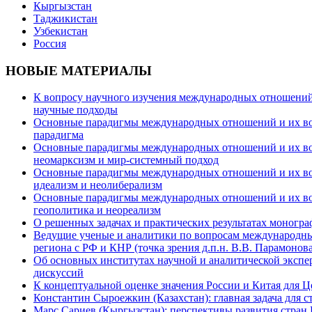
Кыргызстан
Таджикистан
Узбекистан
Россия
НОВЫЕ МАТЕРИАЛЫ
К вопросу научного изучения международных отношений в
научные подходы
Основные парадигмы международных отношений и их возм
парадигма
Основные парадигмы международных отношений и их возм
неомарксизм и мир-системный подход
Основные парадигмы международных отношений и их возм
идеализм и неолиберализм
Основные парадигмы международных отношений и их возмо
геополитика и неореализм
О решенных задачах и практических результатах моногра
Ведущие ученые и аналитики по вопросам международных
региона с РФ и КНР (точка зрения д.п.н. В.В. Парамонова
Об основных институтах научной и аналитической экспе
дискуссий
К концептуальной оценке значения России и Китая для 
Константин Сыроежкин (Казахстан): главная задача для 
Марс Сариев (Кыргызстан): перспективы развития стран