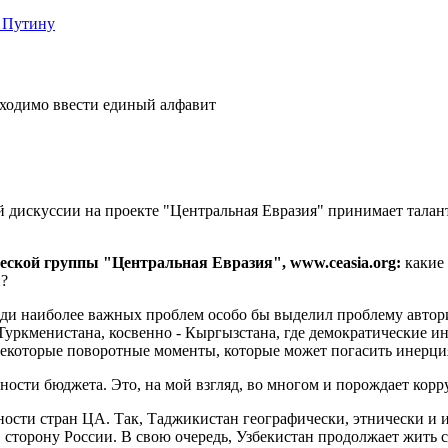
 Путину
бходимо ввести единый алфавит
 дискуссии на проекте "Центральная Евразия" принимает тала
еской группы "Центральная Евразия", www.ceasia.org:
какие
и?
еди наиболее важных проблем особо бы выделил проблему автор
Туркменистана, косвенно - Кыргызстана, где демократические и
 некоторые поворотные моменты, которые может погасить инерци
ости бюджета. Это, на мой взгляд, во многом и порождает кор
сти стран ЦА. Так, Таджикистан географически, этнически и и
 в сторону России. В свою очередь, Узбекистан продолжает жить 