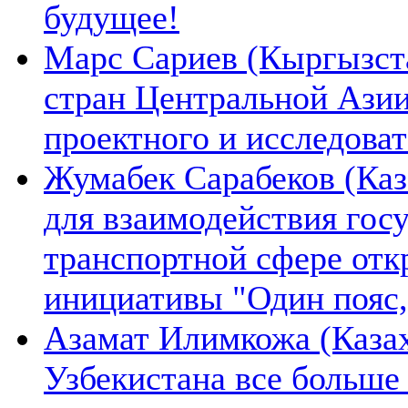
будущее!
Марс Сариев (Кыргызста
стран Центральной Ази
проектного и исследова
Жумабек Сарабеков (Каз
для взаимодействия гос
транспортной сфере отк
инициативы "Один пояс,
Азамат Илимкожа (Казах
Узбекистана все больше