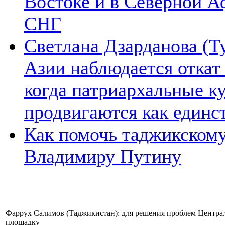
Востоке и в Северной А
СНГ
Светлана Дзарданова (Т
Азии наблюдается откат
когда патриархальные к
продвигаются как единс
Как помочь таджикском
Владимиру Путину
Фаррух Салимов (Таджикистан): для решения проблем Центра
площадку