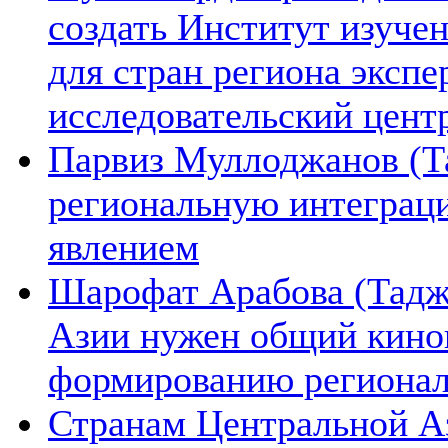
создать Институт изуче
для стран региона экспе
исследовательский цент
Парвиз Муллоджанов (Та
региональную интеграц
явлением
Шарофат Арабова (Тадж
Азии нужен общий киноп
формированию региона
Странам Центральной А