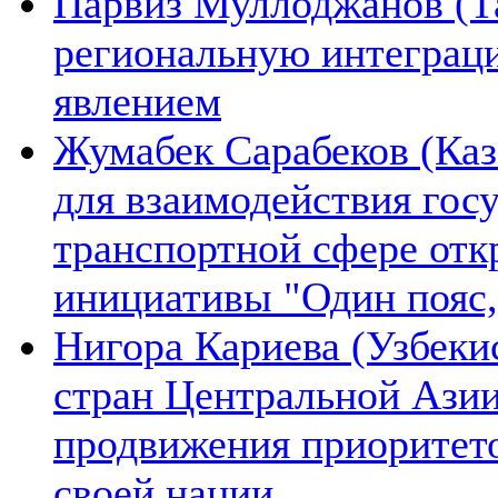
Парвиз Муллоджанов (Та
региональную интеграц
явлением
Жумабек Сарабеков (Каз
для взаимодействия гос
транспортной сфере отк
инициативы "Один пояс,
Нигора Кариева (Узбеки
стран Центральной Азии
продвижения приоритето
своей нации