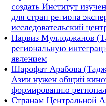
создать Институт изуче
для стран региона экспе
исследовательский цент
Парвиз Муллоджанов (Та
региональную интеграц
явлением
Шарофат Арабова (Тадж
Азии нужен общий киноп
формированию региона
Странам Центральной А