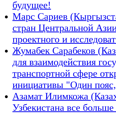
будущее!
Марс Сариев (Кыргызста
стран Центральной Ази
проектного и исследова
Жумабек Сарабеков (Каз
для взаимодействия гос
транспортной сфере отк
инициативы "Один пояс,
Азамат Илимкожа (Казах
Узбекистана все больше