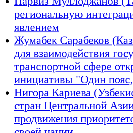
Парвиз Муллоджанов (Та
региональную интеграц
явлением
Жумабек Сарабеков (Каз
для взаимодействия гос
транспортной сфере отк
инициативы "Один пояс,
Нигора Кариева (Узбеки
стран Центральной Азии
продвижения приоритето
своей нации