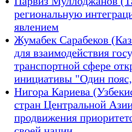
Парвиз Муллоджанов (Та
региональную интеграц
явлением
Жумабек Сарабеков (Каз
для взаимодействия гос
транспортной сфере отк
инициативы "Один пояс,
Нигора Кариева (Узбеки
стран Центральной Азии
продвижения приоритето
своей нации