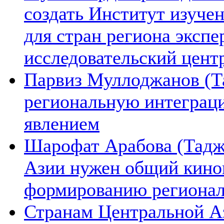
создать Институт изуче
для стран региона экспе
исследовательский цент
Парвиз Муллоджанов (Та
региональную интеграц
явлением
Шарофат Арабова (Тадж
Азии нужен общий киноп
формированию региона
Странам Центральной А