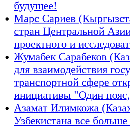
будущее!
Марс Сариев (Кыргызста
стран Центральной Ази
проектного и исследова
Жумабек Сарабеков (Каз
для взаимодействия гос
транспортной сфере отк
инициативы "Один пояс,
Азамат Илимкожа (Казах
Узбекистана все больше