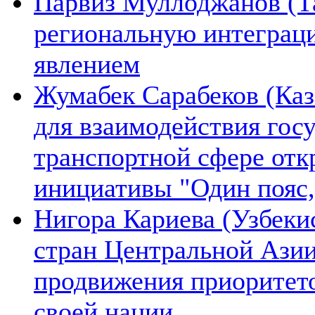
Парвиз Муллоджанов (Та
региональную интеграц
явлением
Жумабек Сарабеков (Каз
для взаимодействия гос
транспортной сфере отк
инициативы "Один пояс,
Нигора Кариева (Узбеки
стран Центральной Азии
продвижения приоритето
своей нации