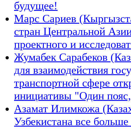
будущее!
Марс Сариев (Кыргызста
стран Центральной Ази
проектного и исследова
Жумабек Сарабеков (Каз
для взаимодействия гос
транспортной сфере отк
инициативы "Один пояс,
Азамат Илимкожа (Казах
Узбекистана все больше