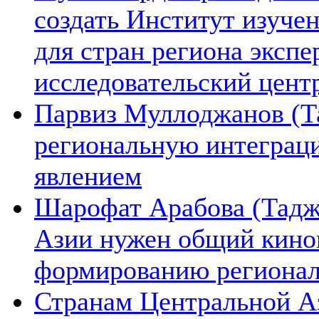
создать Институт изуче
для стран региона экспе
исследовательский цент
Парвиз Муллоджанов (Та
региональную интеграц
явлением
Шарофат Арабова (Тадж
Азии нужен общий киноп
формированию региона
Странам Центральной А