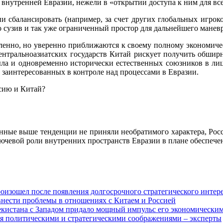
внутренней Евразии, нежели в «открытии доступа к ним для все
и сбалансировать (например, за счет других глобальных игрок
но сузив и так уже ограниченный простор для дальнейшего ман
ленно, но уверенно приближаются к своему полному экономичес
центральноазиатских государств Китай рискует получить обшир
ыла и одновременно исторически естественных союзников в лиц
 заинтересованных в контроле над процессами в Евразии.
ссию и Китай?
ченные выше тенденции не приняли необратимого характера, Ро
ючевой роли внутренних пространств Евразии в плане обеспечен
изошел после появления долгосрочного стратегического интере
внести проблемы в отношениях с Китаем и Россией
екистана с Западом придало мощный импульс его экономическим
я политическими и стратегическими соображениями – эксперты