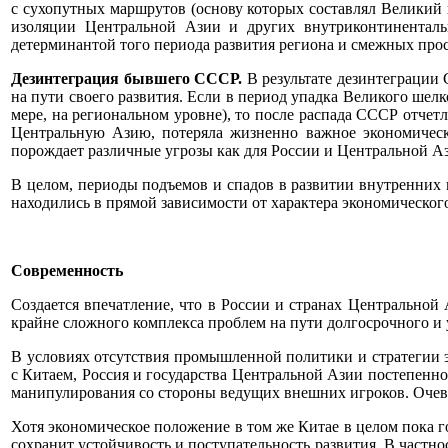
с сухопутных маршрутов (основу которых составлял Великий 
изоляции Центральной Азии и других внутриконтиненталь
детерминантой того периода развития региона и смежных прос
Дезинтеграция бывшего СССР.
В результате дезинтеграции
на пути своего развития. Если в период упадка Великого шел
мере, на региональном уровне), то после распада СССР отчет
Центральную Азию, потеряла жизненно важное экономическо
порождает различные угрозы как для России и Центральной Ази
В целом, периоды подъемов и спадов в развитии внутренних
находились в прямой зависимости от характера экономическог
Современность
Создается впечатление, что в России и странах Центральной
крайне сложного комплекса проблем на пути долгосрочного и 
В условиях отсутствия промышленной политики и стратегии э
с Китаем, Россия и государства Центральной Азии постепенно
манипулирования со стороны ведущих внешних игроков. Очеви
Хотя экономическое положение в том же Китае в целом пока го
сохранит устойчивость и поступательность развития. В частн