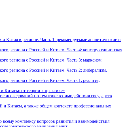
и Китая в регионе. Часть 1: рекомендуемые аналитические и
о региона с Россией и Китаем. Часть 4: конструктивистская
о региона с Россией и Китаем. Часть 3: марксизм,
о региона с Россией и Китаем. Часть 2: либерализм,
о региона с Россией и Китаем. Часть 1: реализм,
и Китаем: от теории к практике»
ие исследований по тематике взаимодействия государств
й и Китаем, а также общем контексте профессиональных
о всему комплексу вопросов развития и взаимодействия
исследовательского мышления элит