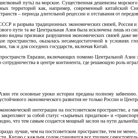
шелковый путь) на морские. Существенная дешевизна морского
ных территорий как, например, современный китайский Синь
транств – периода длительной рецессии и отставания от передо
 СССР и разрыва традиционных экономических связей, Россия 
кового пути та же Центральная Азия была исключена лишь из сис
ливо видны признаки разрушения экономических связей даже ме
е пространство, оказалась несамодостаточной в условиях гл
и, так и для соседних государств, включая Китай.
 пространств Евразии, включающих помимо Центральной Азии з
о сотрудничества в центре континента, где решающую роль играл
 Азии
эти основные уроки истории преданы полному забвению. 
устойчивого экономического развития не только России и Центр
кономической интеграции на постсоветском пространстве, а т
 закрепляют за собой статус «сырьевых придатков» и «транспо
дно, что тем самым создается мощный заслон на пути дальнейш
раздо лучше, чем на постсоветском пространстве, тем не менее
ости, Китаю с каждым годом становится все труднее самостоятел