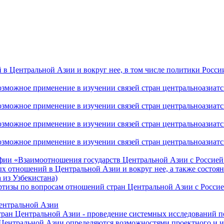
 Центральной Азии и вокруг нее, в том числе политики России 
ожное применение в изучении связей стран центральноазиатског
ожное применение в изучении связей стран центральноазиатског
ожное применение в изучении связей стран центральноазиатског
жное применение в изучении связей стран центральноазиатског
фии «Взаимоотношения государств Центральной Азии с Россией 
 отношений в Центральной Азии и вокруг нее, а также состоян
 из Узбекистана)
ртизы по вопросам отношений стран Центральной Азии с Россие
Центральной Азии
стран Центральной Азии - проведение системных исследований п
 Центральной Азии определяются возможностями проектного и 