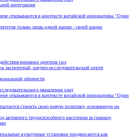
льной интеграции
сфере открываются в контексте китайской инициативы "Один
ритетов только лишь одной нации - своей нации
одействия внешних центров сил
на экспертный, научно-исследовательский центр
гиональной общности
исследовательского мышления элит
сфере открываются в контексте китайской инициативы "Один
 пытается строить свою новую политику, основанную на
зд активного трудоспособного населения за границу
зии
архальные культурные установки продвигаются как