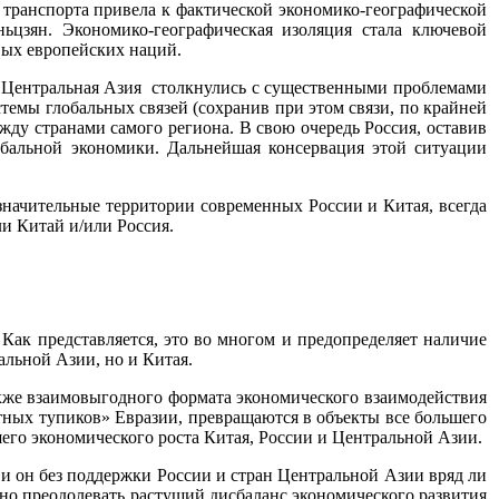
 транспорта привела к фактической экономико-географической
цзян. Экономико-географическая изоляция стала ключевой
вых европейских наций.
и Центральная Азия столкнулись с существенными проблемами
темы глобальных связей (сохранив при этом связи, по крайней
жду странами самого региона. В свою очередь Россия, оставив
обальной экономики. Дальнейшая консервация этой ситуации
начительные территории современных России и Китая, всегда
и Китай и/или Россия.
Как представляется, это во многом и предопределяет наличие
альной Азии, но и Китая.
акже взаимовыгодного формата экономического взаимодействия
ртных тупиков» Евразии, превращаются в объекты все большего
его экономического роста Китая, России и Центральной Азии.
, и он без поддержки России и стран Центральной Азии вряд ли
ьно преодолевать растущий дисбаланс экономического развития