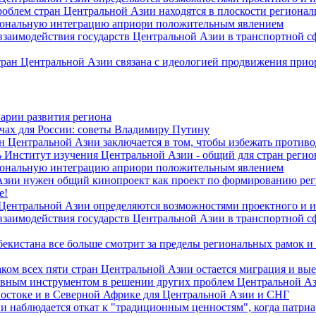
роблем стран Центральной Азии находятся в плоскости региона
гиональную интеграцию априори положительным явлением
 взаимодействия государств Центральной Азии в транспортной 
тран Центральной Азии связана с идеологией продвижения прио
арии развития региона
чах для России: советы Владимиру Путину
н Центральной Азии заключается в том, чтобы избежать против
 Институт изучения Центральной Азии - общий для стран регио
гиональную интеграцию априори положительным явлением
Азии нужен общий кинопроект как проект по формированию ре
е!
 Центральной Азии определяются возможностями проектного и 
 взаимодействия государств Центральной Азии в транспортной 
екистана все больше смотрит за пределы региональных рамок и
ом всех пяти стран Центральной Азии остается миграция и вые
лавным инструментом в решении других проблем Центральной А
Востоке и в Северной Африке для Центральной Азии и СНГ
и наблюдается откат к "традиционным ценностям", когда патри