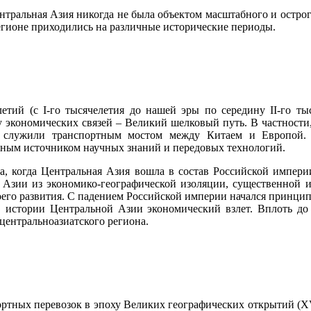
ентральная Азия никогда не была объектом масштабного и острог
регионе приходились на различные исторические периоды.
етий (с I-го тысячелетия до нашей эры по середину II-го т
у экономических связей – Великий шелковый путь. В частности
, служили транспортным мостом между Китаем и Европой
жным источником научных знаний и передовых технологий.
, когда Центральная Азия вошла в состав Российской империи
 Азии из экономико-географической изоляции, существенной
оего развития. С падением Российской империи начался принц
в истории Центральной Азии экономический взлет. Вплоть до
центральноазиатского региона.
ортных перевозок в эпоху Великих географических открытий (X