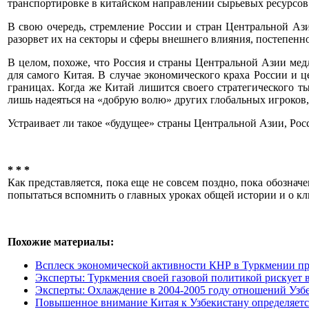
транспортировке в китайском направлении сырьевых ресурсов 
В свою очередь, стремление России и стран Центральной Ази
разорвет их на секторы и сферы внешнего влияния, постепен
В целом, похоже, что Россия и страны Центральной Азии мед
для самого Китая. В случае экономического краха России и 
границах. Когда же Китай лишится своего стратегического т
лишь надеяться на «добрую волю» других глобальных игроков,
Устраивает ли такое «будущее» страны Центральной Азии, Ро
* * *
Как представляется, пока еще не совсем поздно, пока обозна
попытаться вспомнить о главных уроках общей истории и о кл
Похожие материалы:
Всплеск экономической активности КНР в Туркмении про
Эксперты: Туркмения своей газовой политикой рискует 
Эксперты: Охлаждение в 2004-2005 году отношений Узб
Повышенное внимание Китая к Узбекистану определяетс