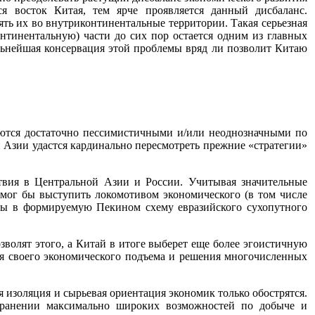
я восток Китая, тем ярче проявляется данный дисбаланс.
ть их во внутриконтинентальные территории. Такая серьезная
нтинентальную) части до сих пор остается одним из главных
альнейшая консервация этой проблемы вряд ли позволит Китаю
яются достаточно пессимистичными и/или неоднозначными по
й Азии удастся кардинально пересмотреть прежние «стратегии»
ствия в Центральной Азии и России. Учитывая значительные
мог бы выступить локомотивом экономического (в том числе
бы в формируемую Пекином схему евразийского сухопутного
зволят этого, а Китай в итоге выберет еще более эгоистичную
ля своего экономического подъема и решения многочисленных
 изоляция и сырьевая ориентация экономик только обострятся.
охранении максимально широких возможностей по добыче и