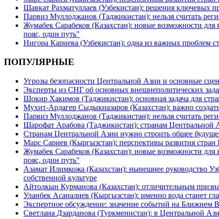
Шавкат Рахматуллаев (Узбекистан): решения ключевых п
Парвиз Муллоджанов (Таджикистан): нельзя считать ре
Жумабек Сарабеков (Казахстан): новые возможности для
пояс, один путь"
Нигора Кариева (Узбекистан): одна из важных проблем с
ПОПУЛЯРНЫЕ
Угрозы безопасности Центральной Азии и основные сцен
Эксперты из СНГ об основных внешнеполитических зада
Шокир Хакимов (Таджикистан): основная задача для стра
Мухит-Ардагер Сыдыкназаров (Казахстан): важно создать
Парвиз Муллоджанов (Таджикистан): нельзя считать ре
Шарофат Арабова (Таджикистан): странам Центральной 
Странам Центральной Азии нужно строить общее будуще
Марс Сариев (Кыргызстан): перспективы развития стран
Жумабек Сарабеков (Казахстан): новые возможности для
пояс, один путь"
Азамат Илимкожа (Казахстан): нынешнее руководство Узб
собственной культуре
Айтолкын Курманова (Казахстан): отличительным признак
Уланбек Асаналиев (Кыргызстан): именно вода станет г
Экспертное обсуждение: значение событий на Ближнем 
Светлана Дзарданова (Туркменистан): в Центральной Ази