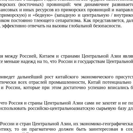
орских (восточных) провинций: чем динамичнее развиваетс
ансовых и иных ресурсов из приморских провинций и направля
 приморскую) и «бедную» (западную и центральную / внутрико
иком постоянно тлеющего сепаратизма. Как представляется, д
 эффективно отвечать на вызовы глобальной безопасности.
ия между Россией, Китаем и странами Центральной Азии явл
е меньше надежд на то, что России и государствам Центрально
риведет дальнейший рост китайского экономического присут
тически всех отраслей промышленности, Китай потенциально 
и России, которые при этом достаточно успешно вписались 
 что Россия и страны Центральной Азии сами не захотят и не по
использовать российско-центральноазиатскую сырьевую базу д
России и стран Центральной Азии, их экономико-географическая
итику, то он прагматично должен быть заинтересован в с