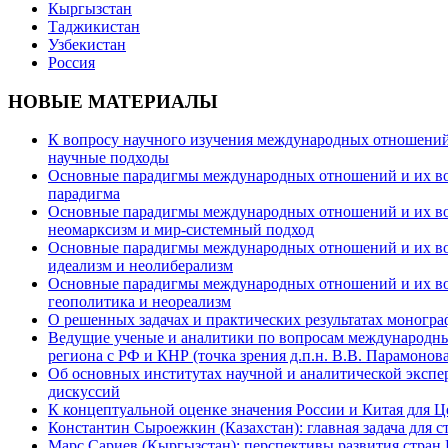
Кыргызстан
Таджикистан
Узбекистан
Россия
НОВЫЕ МАТЕРИАЛЫ
К вопросу научного изучения международных отношений в
научные подходы
Основные парадигмы международных отношений и их возм
парадигма
Основные парадигмы международных отношений и их возм
неомарксизм и мир-системный подход
Основные парадигмы международных отношений и их возм
идеализм и неолиберализм
Основные парадигмы международных отношений и их возмо
геополитика и неореализм
О решенных задачах и практических результатах моногра
Ведущие ученые и аналитики по вопросам международных
региона с РФ и КНР (точка зрения д.п.н. В.В. Парамонова
Об основных институтах научной и аналитической экспе
дискуссий
К концептуальной оценке значения России и Китая для 
Константин Сыроежкин (Казахстан): главная задача для 
Марс Сариев (Кыргызстан): перспективы развития стран