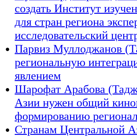
создать Институт изуче
для стран региона экспе
исследовательский цент
Парвиз Муллоджанов (Та
региональную интеграц
явлением
Шарофат Арабова (Тадж
Азии нужен общий киноп
формированию региона
Странам Центральной А