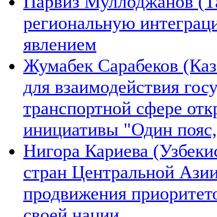
Парвиз Муллоджанов (Та
региональную интеграц
явлением
Жумабек Сарабеков (Каз
для взаимодействия гос
транспортной сфере отк
инициативы "Один пояс,
Нигора Кариева (Узбеки
стран Центральной Азии
продвижения приоритето
своей нации