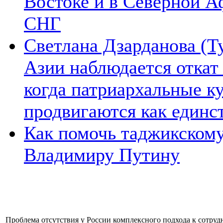
Востоке и в Северной А
СНГ
Светлана Дзарданова (Т
Азии наблюдается откат
когда патриархальные к
продвигаются как единс
Как помочь таджикском
Владимиру Путину
Проблема отсутствия у России комплексного подхода к сотрудн