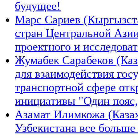
будущее!
Марс Сариев (Кыргызста
стран Центральной Ази
проектного и исследова
Жумабек Сарабеков (Каз
для взаимодействия гос
транспортной сфере отк
инициативы "Один пояс,
Азамат Илимкожа (Казах
Узбекистана все больше