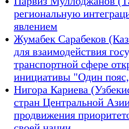
Парвиз Муллоджанов (Та
региональную интеграц
явлением
Жумабек Сарабеков (Каз
для взаимодействия гос
транспортной сфере отк
инициативы "Один пояс,
Нигора Кариева (Узбеки
стран Центральной Азии
продвижения приоритето
своей нации