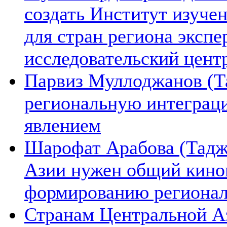
создать Институт изуче
для стран региона экспе
исследовательский цент
Парвиз Муллоджанов (Та
региональную интеграц
явлением
Шарофат Арабова (Тадж
Азии нужен общий киноп
формированию региона
Странам Центральной А