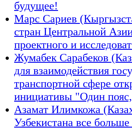
будущее!
Марс Сариев (Кыргызста
стран Центральной Ази
проектного и исследова
Жумабек Сарабеков (Каз
для взаимодействия гос
транспортной сфере отк
инициативы "Один пояс,
Азамат Илимкожа (Казах
Узбекистана все больше