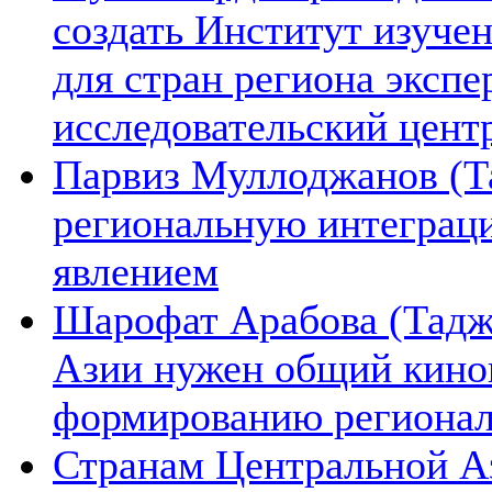
создать Институт изуче
для стран региона экспе
исследовательский цент
Парвиз Муллоджанов (Та
региональную интеграц
явлением
Шарофат Арабова (Тадж
Азии нужен общий киноп
формированию региона
Странам Центральной А