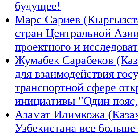
будущее!
Марс Сариев (Кыргызста
стран Центральной Ази
проектного и исследова
Жумабек Сарабеков (Каз
для взаимодействия гос
транспортной сфере отк
инициативы "Один пояс,
Азамат Илимкожа (Казах
Узбекистана все больше