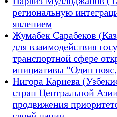
Парвиз Муллоджанов (Та
региональную интеграц
явлением
Жумабек Сарабеков (Каз
для взаимодействия гос
транспортной сфере отк
инициативы "Один пояс,
Нигора Кариева (Узбеки
стран Центральной Азии
продвижения приоритето
своей нации