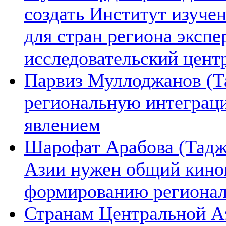
создать Институт изуче
для стран региона экспе
исследовательский цент
Парвиз Муллоджанов (Та
региональную интеграц
явлением
Шарофат Арабова (Тадж
Азии нужен общий киноп
формированию региона
Странам Центральной А