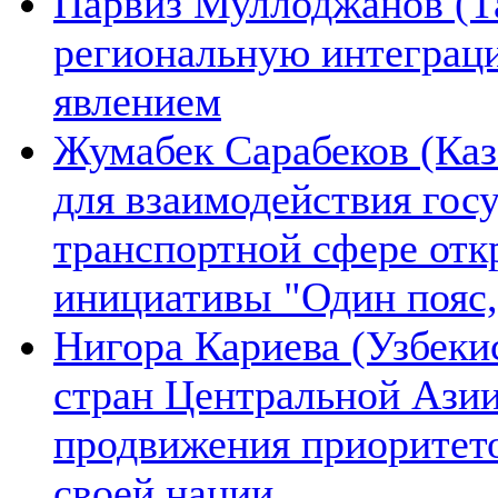
Парвиз Муллоджанов (Та
региональную интеграц
явлением
Жумабек Сарабеков (Каз
для взаимодействия гос
транспортной сфере отк
инициативы "Один пояс,
Нигора Кариева (Узбеки
стран Центральной Азии
продвижения приоритето
своей нации