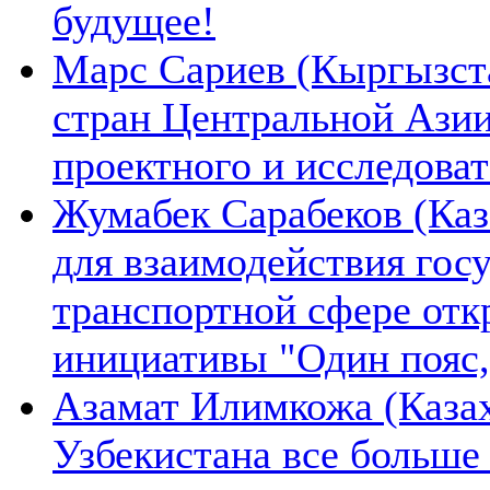
будущее!
Марс Сариев (Кыргызста
стран Центральной Ази
проектного и исследова
Жумабек Сарабеков (Каз
для взаимодействия гос
транспортной сфере отк
инициативы "Один пояс,
Азамат Илимкожа (Казах
Узбекистана все больше