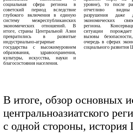
социальная сфера региона в
уровне), то после р
советский период вследствие
отчетливо видны
глубокого включения в единую
разрушения даже д
систему межреспубликанских
экономических свя
экономических отношений. В
региона. Консерва
итоге, страны Центральной Азии
ситуации порождае
превратились в развитые
вызовы безопасност
индустриально-аграрные
очередь в сферах экон
государства с высокимуровнем
социального развития 
образования, здравоохранения,
культуры, искусства, науки и
благосостояния населения.
В итоге, обзор основных и
центральноазиатского реги
с одной стороны, история 