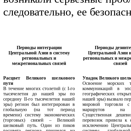
следовательно, ее безопас
Периоды интеграции
Периоды дезинт
Центральной Азии
в систему
Центральной Азии
региональных и
региональных и межр
межрегиональных связей
связей
Расцвет Великого шелкового
Упадок Великого шелк
пути
Освоение морских т
В течение многих столетий (с I-го
коммуникаций в эп
тысячелетия до нашей эры по
географических откры
середину II-го тысячелетия нашей
нашей эры) вызвало пе
эры) регион был интегрирован в
мировой торговли с
глобальную (на тот период
маршрутов на 
времени) систему экономических
Существенная дешеви
(торговых) связей – Великий
перевозок привела к 
шелковый путь. Один из пиков
исключению Централь
расцвета региона пришелся на
системы глобально