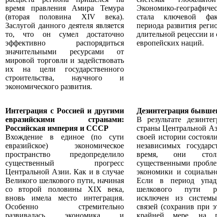
время правления Амира Темура
Экономико-географичес
(вторая половина XIV века).
стала ключевой фа
Заслугой данного деятеля является
периода развития реги
то, что он сумел достаточно
длительной рецессии и 
эффективно распорядиться
европейских наций.
значительными ресурсами от
мировой торговли и задействовать
их на цели государственного
строительства, научного и
экономического развития.
Интеграция с Россией и другими
Дезинтеграция бывш
евразийскими странами:
В результате дезинт
Российская империя и СССР
страны Центральной Аз
Вхождение в единое (по сути
своей истории состояли
евразийское) экономическое
независимых государ
пространство предопределило
время, они стол
существенный прогресс
существенными пробле
Центральной Азии. Как и в случае
экономики и социально
Великого шелкового пути, начиная
Если в период упад
со второй половины XIX века,
шелкового пути р
вновь имела место интеграция.
исключен из системы
Особенно стремительно
связей (сохранив при э
развивалась экономика и
крайней мере, на р