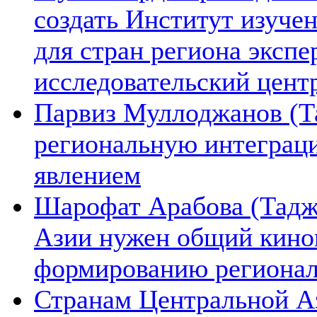
создать Институт изуче
для стран региона экспе
исследовательский цент
Парвиз Муллоджанов (Та
региональную интеграц
явлением
Шарофат Арабова (Тадж
Азии нужен общий киноп
формированию региона
Странам Центральной А