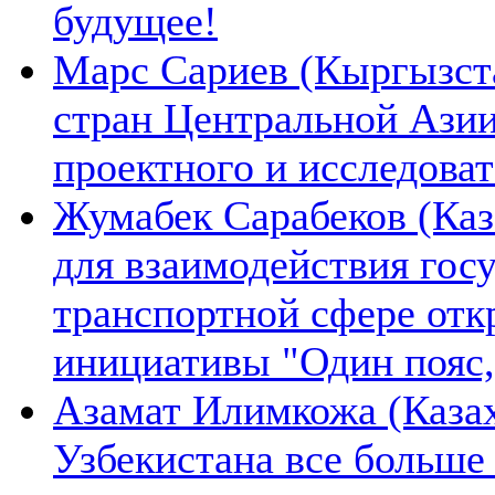
будущее!
Марс Сариев (Кыргызста
стран Центральной Ази
проектного и исследова
Жумабек Сарабеков (Каз
для взаимодействия гос
транспортной сфере отк
инициативы "Один пояс,
Азамат Илимкожа (Казах
Узбекистана все больше