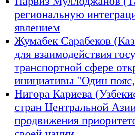
Парвиз Муллоджанов (Та
региональную интеграц
явлением
Жумабек Сарабеков (Каз
для взаимодействия гос
транспортной сфере отк
инициативы "Один пояс,
Нигора Кариева (Узбеки
стран Центральной Азии
продвижения приоритето
своей нации