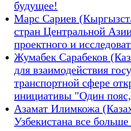
будущее!
Марс Сариев (Кыргызста
стран Центральной Ази
проектного и исследова
Жумабек Сарабеков (Каз
для взаимодействия гос
транспортной сфере отк
инициативы "Один пояс,
Азамат Илимкожа (Казах
Узбекистана все больше