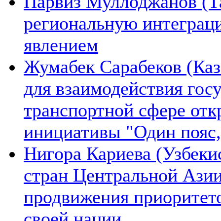
Парвиз Муллоджанов (Та
региональную интеграц
явлением
Жумабек Сарабеков (Каз
для взаимодействия гос
транспортной сфере отк
инициативы "Один пояс,
Нигора Кариева (Узбеки
стран Центральной Азии
продвижения приоритето
своей нации