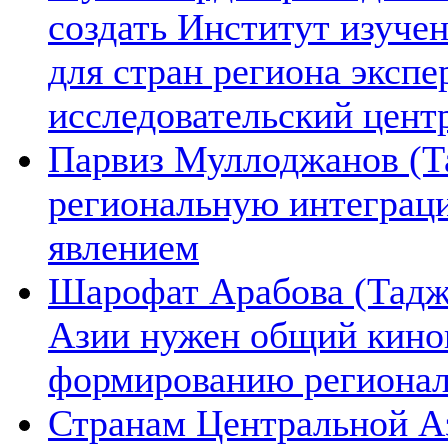
создать Институт изуче
для стран региона экспе
исследовательский цент
Парвиз Муллоджанов (Та
региональную интеграц
явлением
Шарофат Арабова (Тадж
Азии нужен общий киноп
формированию региона
Странам Центральной А