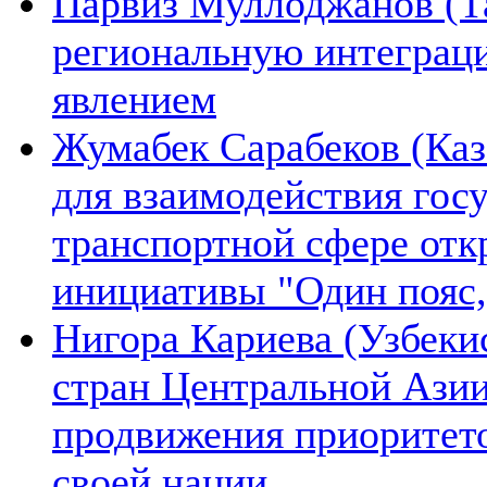
Парвиз Муллоджанов (Та
региональную интеграц
явлением
Жумабек Сарабеков (Каз
для взаимодействия гос
транспортной сфере отк
инициативы "Один пояс,
Нигора Кариева (Узбеки
стран Центральной Азии
продвижения приоритето
своей нации