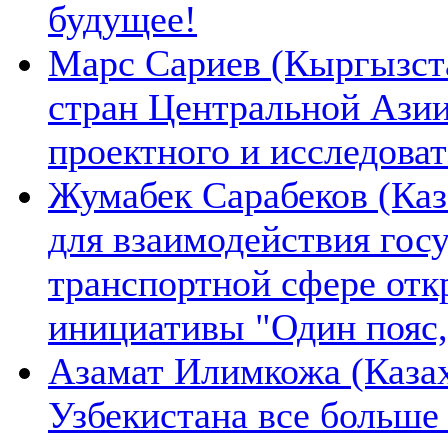
будущее!
Марс Сариев (Кыргызста
стран Центральной Ази
проектного и исследова
Жумабек Сарабеков (Каз
для взаимодействия гос
транспортной сфере отк
инициативы "Один пояс,
Азамат Илимкожа (Казах
Узбекистана все больше