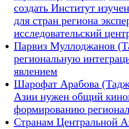
создать Институт изуче
для стран региона экспе
исследовательский цент
Парвиз Муллоджанов (Та
региональную интеграц
явлением
Шарофат Арабова (Тадж
Азии нужен общий киноп
формированию региона
Странам Центральной А