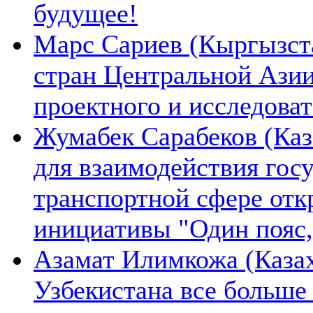
будущее!
Марс Сариев (Кыргызста
стран Центральной Ази
проектного и исследова
Жумабек Сарабеков (Каз
для взаимодействия гос
транспортной сфере отк
инициативы "Один пояс,
Азамат Илимкожа (Казах
Узбекистана все больше