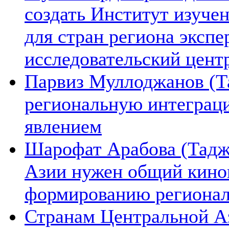
создать Институт изуче
для стран региона экспе
исследовательский цент
Парвиз Муллоджанов (Та
региональную интеграц
явлением
Шарофат Арабова (Тадж
Азии нужен общий киноп
формированию региона
Странам Центральной А