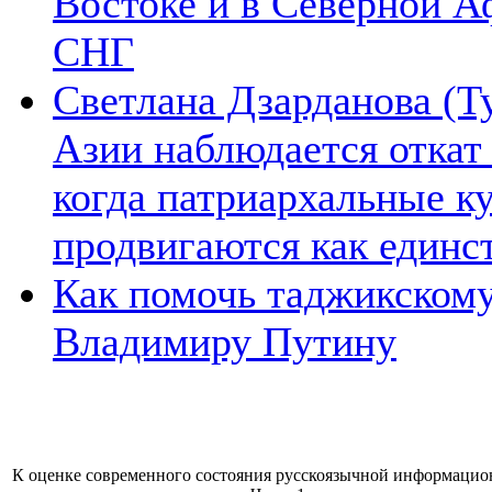
Востоке и в Северной А
СНГ
Светлана Дзарданова (Т
Азии наблюдается откат
когда патриархальные к
продвигаются как единс
Как помочь таджикском
Владимиру Путину
К оценке современного состояния русскоязычной информацион