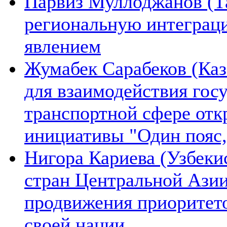
Парвиз Муллоджанов (Та
региональную интеграц
явлением
Жумабек Сарабеков (Каз
для взаимодействия гос
транспортной сфере отк
инициативы "Один пояс,
Нигора Кариева (Узбеки
стран Центральной Азии
продвижения приоритето
своей нации